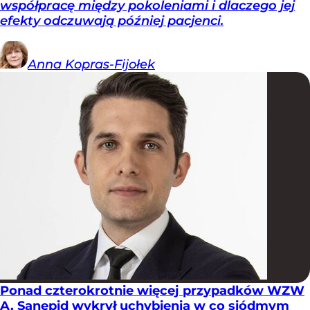
współpracę między pokoleniami i dlaczego jej
efekty odczuwają później pacjenci.
Anna
Kopras-Fijołek
Ponad czterokrotnie więcej przypadków WZW
A. Sanepid wykrył uchybienia w co siódmym