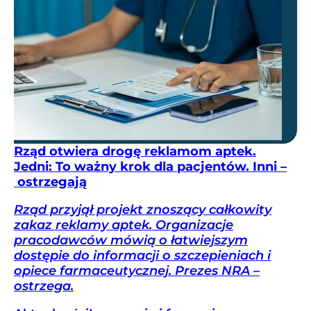
Rząd otwiera drogę reklamom aptek.
Jedni: To ważny krok dla pacjentów. Inni –
ostrzegają
Rząd przyjął projekt znoszący całkowity
zakaz reklamy aptek. Organizacje
pracodawców mówią o łatwiejszym
dostępie do informacji o szczepieniach i
opiece farmaceutycznej. Prezes NRA –
ostrzega.