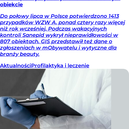
obiekcie
Do połowy lipca w Polsce potwierdzono 1413
przypadków WZW A, ponad cztery razy więcej
niż rok wcześniej. Podczas wakacyjnych
kontroli Sanepid wykrył nieprawidłowości w
807 obiektach. GIS przedstawił też dane o
zgłoszeniach w mObywatelu i wytyczne dla
branży beauty.
Aktualności
Profilaktyka i leczenie