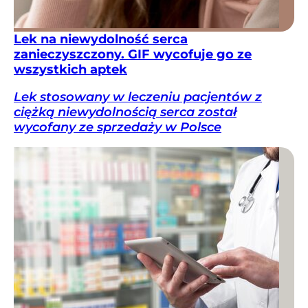
Lek na niewydolność serca
zanieczyszczony. GIF wycofuje go ze
wszystkich aptek
Lek stosowany w leczeniu pacjentów z
ciężką niewydolnością serca został
wycofany ze sprzedaży w Polsce