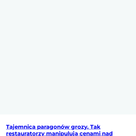
Tajemnica paragonów grozy. Tak
restauratorzy manipulują cenami nad