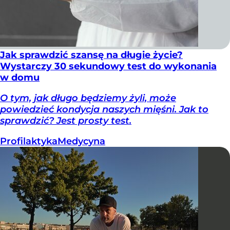
Jak sprawdzić szansę na długie życie?
Wystarczy 30 sekundowy test do wykonania
w domu
O tym, jak długo będziemy żyli, może
powiedzieć kondycja naszych mięśni. Jak to
sprawdzić? Jest prosty test.
Profilaktyka
Medycyna