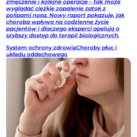
zmęczenie i kolejne operacje – tak może
wyglądać ciężkie zapalenie zatok z
polipami nosa. Nowy raport pokazuje, jak
choroba wpływa na codzienne życie
pacjentów i dlaczego eksperci apelują o
szybszy dostęp do terapii biologicznych.
System ochrony zdrowia
Choroby płuc i
układu oddechowego