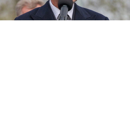
Rafał Trzaskowski
/ Źródło:
Newspix.pl
/
Marcin Szymczyk
Stanowiska koordynatora SOR nie było
w regulaminie Szpitala Południowego.
Szpital przez półtora roku płacił za funkcję,
której formalnie nie było – powiedział Rafał
Trzaskowki po audycie w stołecznych
szpitalach.
Prezydent Warszawy Rafał Trzaskowski przedstawił
wyniki audytu w Szpitalu Południowym i innych