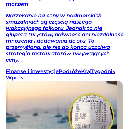
morzem
Narzekanie na ceny w nadmorskich
smażalniach są częścią naszego
wakacyjnego folkloru. Jednak to nie
głupota turystów, naiwność ani niezdolność
mnożenia i dodawania do stu. To
przemyślana, ale nie do końca uczciwa
strategia restauratorów ukrywających
ceny.
Finanse i inwestycje
Podróże
Kraj
Tygodnik
Wprost