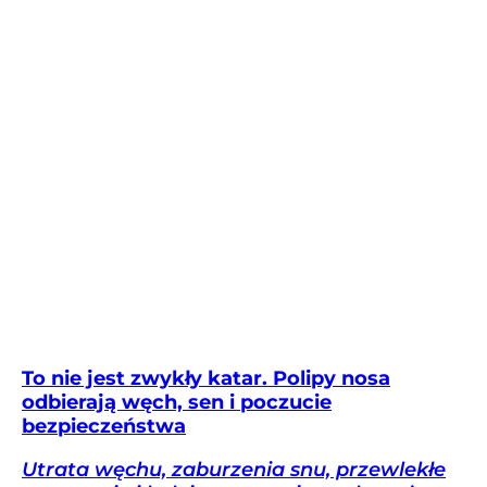
To nie jest zwykły katar. Polipy nosa
odbierają węch, sen i poczucie
bezpieczeństwa
Utrata węchu, zaburzenia snu, przewlekłe