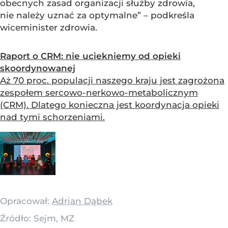
obecnych zasad organizacji służby zdrowia,
nie należy uznać za optymalne” – podkreśla
wiceminister zdrowia.
Raport o CRM: nie uciekniemy od opieki
skoordynowanej
Aż 70 proc. populacji naszego kraju jest zagrożona
zespołem sercowo-nerkowo-metabolicznym
(CRM). Dlatego konieczna jest koordynacja opieki
nad tymi schorzeniami.
Opracował:
Adrian Dąbek
Źródło:
Sejm, MZ