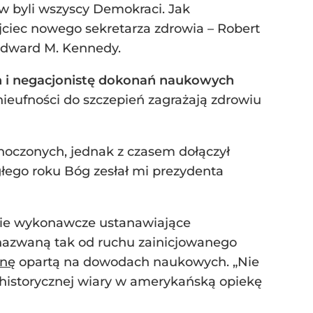
 byli wszyscy Demokraci. Jak
jciec nowego sekretarza zdrowia – Robert
 Edward M. Kennedy.
ch i negacjonistę dokonań naukowych
 nieufności do szczepień zagrażają zdrowiu
dnoczonych, jednak z czasem dołączył
głego roku Bóg zesłał mi prezydenta
enie wykonawcze ustanawiające
nazwaną tak od ruchu zainicjowanego
ynę
opartą na dowodach naukowych. „Nie
 historycznej wiary w amerykańską opiekę