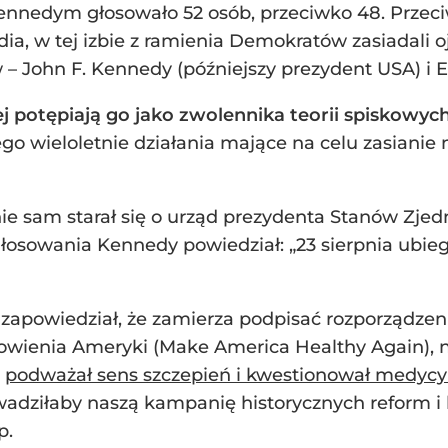
nedym głosowało 52 osób, przeciwko 48. Przeciw
a, w tej izbie z ramienia Demokratów zasiadali o
 – John F. Kennedy (późniejszy prezydent USA) i
ej potępiają go jako zwolennika teorii spiskowy
jego wieloletnie działania mające na celu zasianie
nie sam starał się o urząd prezydenta Stanów Zje
łosowania Kennedy powiedział: „23 sierpnia ubie
 zapowiedział, że zamierza podpisać rozporządz
owienia Ameryki (Make America Healthy Again), 
.
podważał sens szczepień i kwestionował medyc
wadziłaby naszą kampanię historycznych reform i
p.