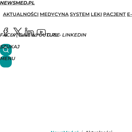
NEWSMED.PL
AKTUALNOŚCI
MEDYCYNA
SYSTEM
LEKI
PACJENT
E
FACEBOOK
X (TWITTER)
NEWSMED.PL - LINKEDIN
YOUTUBE
SZUKAJ
MENU