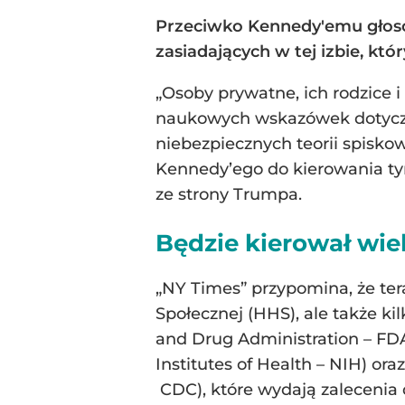
Przeciwko Kennedy'emu głosow
zasiadających w tej izbie, kt
„Osoby prywatne, ich rodzice 
naukowych wskazówek dotycząc
niebezpiecznych teorii spisko
Kennedy’ego do kierowania ty
ze strony Trumpa.
Będzie kierował wi
„NY Times” przypomina, że te
Społecznej (HHS), ale także k
and Drug Administration – FDA)
Institutes of Health – NIH) or
CDC), które wydają zalecenia 