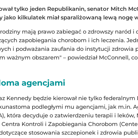
ał tylko jeden Republikanin, senator Mitch McCo
óry jako kilkulatek miał sparaliżowaną lewą nogę 
i rodziny mają prawo zabiegać o zdrowszy naród 
ych zapobiegania chorobom i ich leczenia. Jedn
wych i podważania zaufania do instytucji zdrowia
m ważnym obszarem" – powiedział McConnell, co
eloma agencjami
raz Kennedy będzie kierował nie tylko federalny
ilkunastoma podległymi mu agencjami, jak m.in. A
, która decyduje o zatwierdzeniu terapii i leków
az Centra Kontroli i Zapobiegania Chorobom (Cente
dotyczące stosowania szczepionek i zdrowia publ