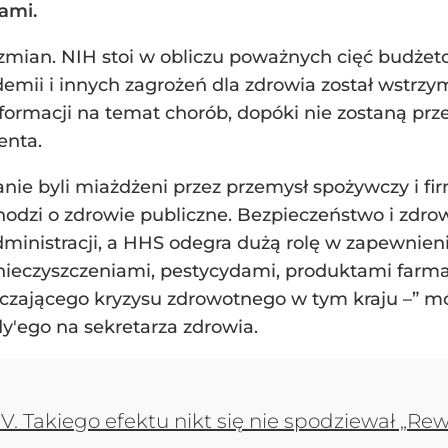
ami.
zmian. NIH stoi w obliczu poważnych cięć budżet
emii i innych zagrożeń dla zdrowia został wstrz
formacji na temat chorób, dopóki nie zostaną pr
enta.
anie byli miażdżeni przez przemysł spożywczy i fi
i chodzi o zdrowie publiczne. Bezpieczeństwo i z
administracji, a HHS odegra dużą rolę w zapewnien
nieczyszczeniami, pestycydami, produktami farm
tłaczającego kryzysu zdrowotnego w tym kraju –” 
y'ego na sekretarza zdrowia.
. Takiego efektu nikt się nie spodziewał „Rew