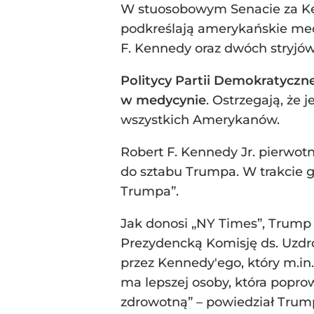
W stuosobowym Senacie za Ken
podkreślają amerykańskie medi
F. Kennedy oraz dwóch stryjów
Politycy Partii Demokratyczn
w medycynie
. Ostrzegają, że 
wszystkich Amerykanów.
Robert F. Kennedy Jr. pierwot
do sztabu Trumpa. W trakcie g
Trumpa”.
Jak donosi „NY Times”, Trump
Prezydencką Komisję ds. Uzdr
przez Kennedy'ego, który m.in
ma lepszej osoby, która popro
zdrowotną” – powiedział Trum