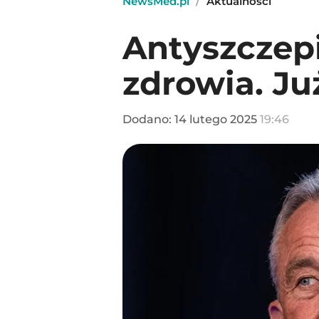
NewsMed.pl
/
Aktualności
Antyszczep
zdrowia. Ju
Dodano:
14
lutego
2025
19:46