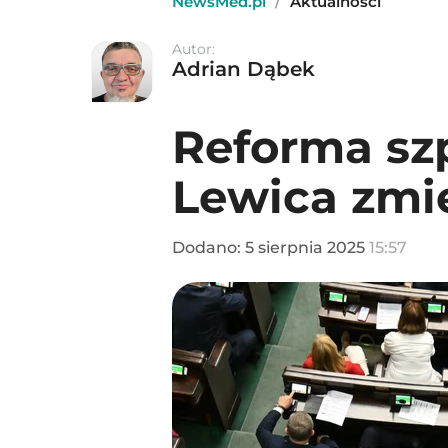
NewsMed.pl
/
Aktualności
Autor:
Adrian Dąbek
Reforma szp
Lewica zmie
Dodano:
5
sierpnia
2025
15:57