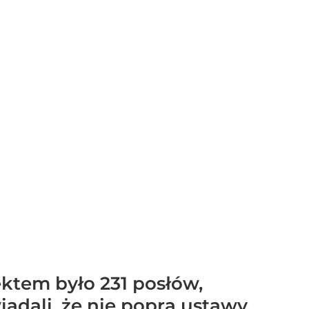
ektem było 231 posłów,
adali, że nie poprą ustawy.