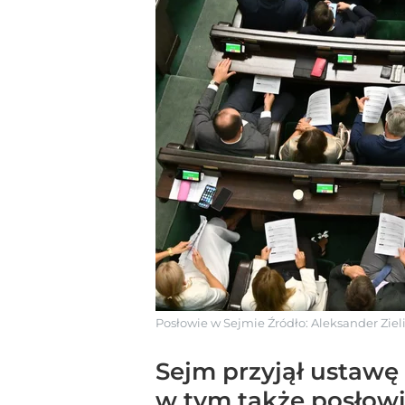
Posłowie w Sejmie
Źródło:
Aleksander Ziel
Sejm przyjął ustawę 
w tym także posłowie