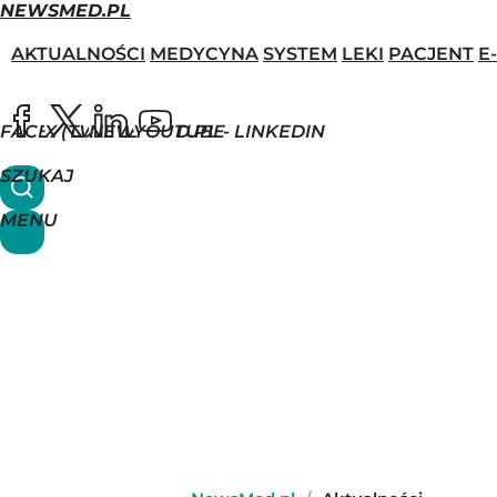
NEWSMED.PL
AKTUALNOŚCI
MEDYCYNA
SYSTEM
LEKI
PACJENT
E
FACEBOOK
X (TWITTER)
NEWSMED.PL - LINKEDIN
YOUTUBE
SZUKAJ
MENU