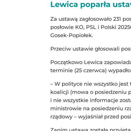
Lewica poparła ust
Za ustawą zagłosowało 231 posł
posłowie KO, PSL i Polski 2025
Gosek-Popiołek.
Przeciw ustawie głosowali posł
Początkowo Lewica zapowiadał
terminie (25 czerwca) wypadło
– W polityce nie wszystko jes
koalicji (mowa o posiedzeniu 
i nie wszystkie informacje zos
ministrowie na posiedzeniu rząd
rządowy – wyjaśniał przed po
Zanim ustawa została przyjęta