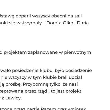
Ustawę poparli wszyscy obecni na sali
nki się wstrzymały – Dorota Olko i Daria
nad projektem zaplanowane w pierwotnym
rwało posiedzenie klubu, było posiedzenie
ie wszyscy w tym klubie brali udział
ją prośbę. Przypomnę tylko, że nasi
ceptowana przez rząd i to jest projekt
 z Lewicy.
oszone przez partię Razem oraz wniosek