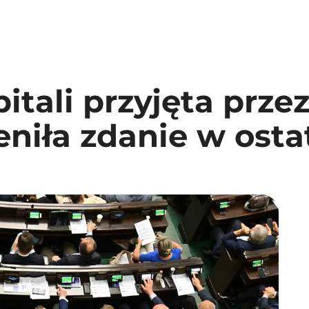
itali przyjęta prze
niła zdanie w ostat