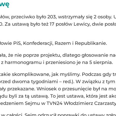
awę
ów, przeciwko było 203, wstrzymały się 2 osoby. 
0. Za ustawą było też 17 posłów Lewicy, dwie posła
owie PiS, Konfederacji, Razem i Republikanie.
a, że nie poprze projektu, dlatego głosowanie 
 z harmonogramu i przeniesiono je na 5 sierpnia.
t takie skomplikowane, jak myślimy. Podczas gdy t
przed dwoma tygodniami – red.). W związku z tym n
tały przekazane. Wniosek o przesunięcie był na mo
u byli za tą ustawą. To jest ustawa, która jest ak
siedzeniem Sejmu w TVN24 Włodzimierz Czarzasty
 w całości, Sejm odrzucił poprawki do ustawy zgł