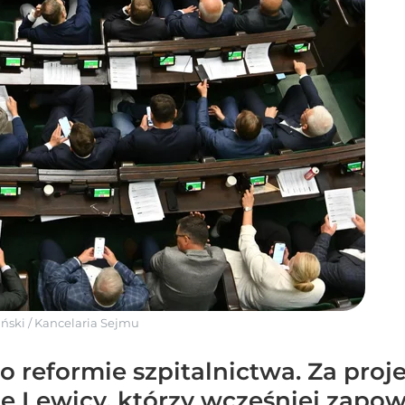
iński / Kancelaria Sejmu
o reformie szpitalnictwa. Za proj
 Lewicy, którzy wcześniej zapowi