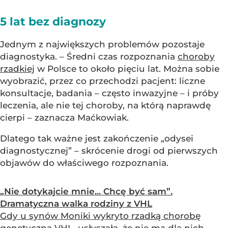
5 lat bez diagnozy
Jednym z największych problemów pozostaje
diagnostyka. – Średni czas rozpoznania
choroby
rzadkiej
w Polsce to około pięciu lat. Można sobie
wyobrazić, przez co przechodzi pacjent: liczne
konsultacje, badania – często inwazyjne – i próby
leczenia, ale nie tej choroby, na którą naprawdę
cierpi – zaznacza Maćkowiak.
Dlatego tak ważne jest zakończenie „odysei
diagnostycznej” – skrócenie drogi od pierwszych
objawów do właściwego rozpoznania.
„Nie dotykajcie mnie... Chcę być sam”.
Dramatyczna walka rodziny z VHL
Gdy u synów Moniki wykryto rzadką chorobę
genetyczną VHL, usłyszała, że nie ma dla nich