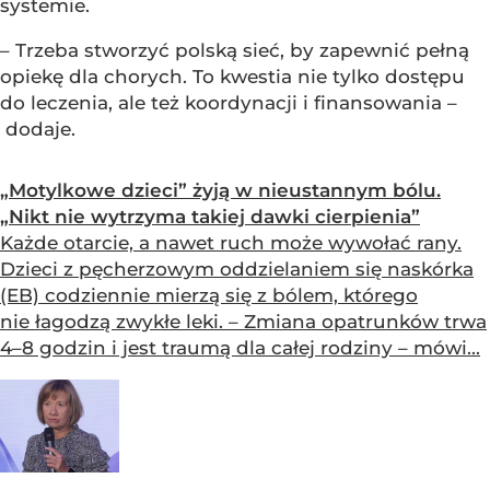
systemie.
– Trzeba stworzyć polską sieć, by zapewnić pełną
opiekę dla chorych. To kwestia nie tylko dostępu
do leczenia, ale też koordynacji i finansowania –
dodaje.
„Motylkowe dzieci” żyją w nieustannym bólu.
„Nikt nie wytrzyma takiej dawki cierpienia”
Każde otarcie, a nawet ruch może wywołać rany.
Dzieci z pęcherzowym oddzielaniem się naskórka
(EB) codziennie mierzą się z bólem, którego
nie łagodzą zwykłe leki. – Zmiana opatrunków trwa
4–8 godzin i jest traumą dla całej rodziny – mówi...