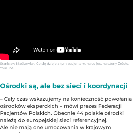
Stanisław Maćkowiak: Co się dzieje z tym pacjentem, na co jest narażony
Źródło:
YouTube
Ośrodki są, ale bez sieci i koordynacji
– Cały czas wskazujemy na konieczność powołania
ośrodków eksperckich – mówi prezes Federacji
Pacjentów Polskich. Obecnie 44 polskie ośrodki
należą do europejskiej sieci referencyjnej.
Ale nie mają one umocowania w krajowym