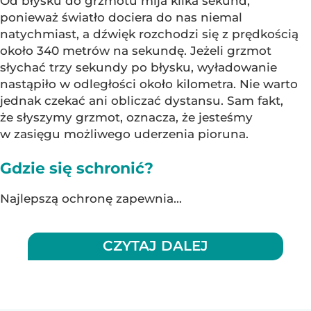
Od błysku do grzmotu mija kilka sekund,
ponieważ światło dociera do nas niemal
natychmiast, a dźwięk rozchodzi się z prędkością
około 340 metrów na sekundę. Jeżeli grzmot
słychać trzy sekundy po błysku, wyładowanie
nastąpiło w odległości około kilometra. Nie warto
jednak czekać ani obliczać dystansu. Sam fakt,
że słyszymy grzmot, oznacza, że jesteśmy
w zasięgu możliwego uderzenia pioruna.
Gdzie się schronić?
Najlepszą ochronę zapewnia...
CZYTAJ DALEJ