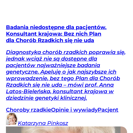
Badania niedostępne dla pacjentów.
Konsultant krajowa: Bez nich Plan
dla Chorób Rzadkich się nie uda
Diagnostyka chorób rzadkich poprawia się,
jednak wciąż nie są dostępne dla
pacjentów najważniejsze badania
genetyczne. Apeluję o jak najszybsze ich
wprowadzenie, bez tego Plan dla Chorób
Rzadkich się nie uda – mówi prof. Anna
Latos-Bieleńska, konsultant krajowa w
dziedzinie genetyki klinicznej.
Choroby rzadkie
Opinie i wywiady
Pacjent
Katarzyna
Pinkosz