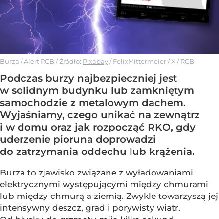
Burza / Alert RCB
/ Źródło:
Pixabay
/
FelixMittermeier / X / RCB
Podczas burzy najbezpieczniej jest
w solidnym budynku lub zamkniętym
samochodzie z metalowym dachem.
Wyjaśniamy, czego unikać na zewnątrz
i w domu oraz jak rozpocząć RKO, gdy
uderzenie pioruna doprowadzi
do zatrzymania oddechu lub krążenia.
Burza to zjawisko związane z wyładowaniami
elektrycznymi występującymi między chmurami
lub między chmurą a ziemią. Zwykle towarzyszą jej
intensywny deszcz, grad i porywisty wiatr.