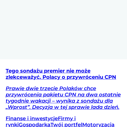
Tego sondażu premier nie może
zlekceważyć. Polacy o przywróceniu CPN
Prawie dwie trzecie Polaków chce
przywrócenia pakietu CPN na dwa ostatnie
tygodnie wakacji – wynika z sondażu dla
„Wprost”. Decyzja w tej sprawie lada dzień.
Finanse i inwestycje
Firmy i
rynki
Gospodarka
Twój portfel
Motoryzacja