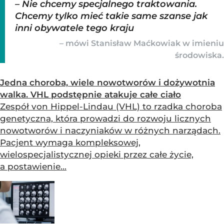
– Nie chcemy specjalnego traktowania.
Chcemy tylko mieć takie same szanse jak
inni obywatele tego kraju
– mówi Stanisław Maćkowiak w imieniu
środowiska.
Jedna choroba, wiele nowotworów i dożywotnia
walka. VHL podstępnie atakuje całe ciało
Zespół von Hippel-Lindau (VHL) to rzadka choroba
genetyczna, która prowadzi do rozwoju licznych
nowotworów i naczyniaków w różnych narządach.
Pacjent wymaga kompleksowej,
wielospecjalistycznej opieki przez całe życie,
a postawienie...