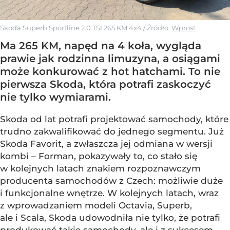
Skoda Superb Sportline 2.0 TSI 265 KM 4x4
/ Źródło:
Wprost
Ma 265 KM, napęd na 4 koła, wygląda
prawie jak rodzinna limuzyna, a osiągami
może konkurować z hot hatchami. To nie
pierwsza Skoda, która potrafi zaskoczyć
nie tylko wymiarami.
Skoda od lat potrafi projektować samochody, które
trudno zakwalifikować do jednego segmentu. Już
Skoda Favorit, a zwłaszcza jej odmiana w wersji
kombi – Forman, pokazywały to, co stało się
w kolejnych latach znakiem rozpoznawczym
producenta samochodów z Czech: możliwie duże
i funkcjonalne wnętrze. W kolejnych latach, wraz
z wprowadzaniem modeli Octavia, Superb,
ale i Scala, Skoda udowodniła nie tylko, że potrafi