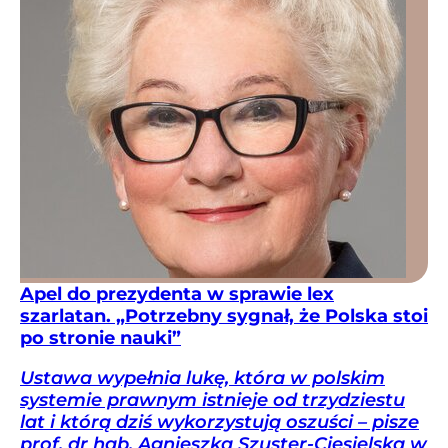
Apel do prezydenta w sprawie lex
szarlatan. „Potrzebny sygnał, że Polska stoi
po stronie nauki”
Ustawa wypełnia lukę, która w polskim
systemie prawnym istnieje od trzydziestu
lat i którą dziś wykorzystują oszuści – pisze
prof. dr hab. Agnieszka Szuster-Ciesielska w