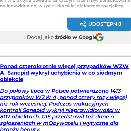
ich w praktyce powinno za każdym razem być konsultowane
na indywidualnej wizycie lekarskiej z lekarzem specjalistą.
UDOSTĘPNIJ
Dodaj jako
źródło w Google
Ponad czterokrotnie więcej przypadków WZW
A. Sanepid wykrył uchybienia w co siódmym
obiekcie
Do połowy lipca w Polsce potwierdzono 1413
przypadków WZW A, ponad cztery razy więcej
niż rok wcześniej. Podczas wakacyjnych
kontroli Sanepid wykrył nieprawidłowości w
807 obiektach. GIS przedstawił też dane o
zgłoszeniach w mObywatelu i wytyczne dla
branży beauty.