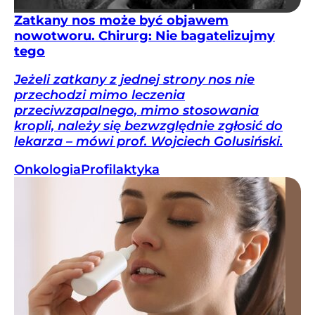
Zatkany nos może być objawem
nowotworu. Chirurg: Nie bagatelizujmy
tego
Jeżeli zatkany z jednej strony nos nie
przechodzi mimo leczenia
przeciwzapalnego, mimo stosowania
kropli, należy się bezwzględnie zgłosić do
lekarza – mówi prof. Wojciech Golusiński.
Onkologia
Profilaktyka