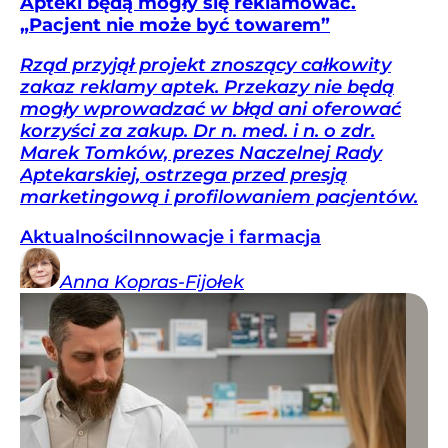
Apteki będą mogły się reklamować.
„Pacjent nie może być towarem”
Rząd przyjął projekt znoszący całkowity
zakaz reklamy aptek. Przekazy nie będą
mogły wprowadzać w błąd ani oferować
korzyści za zakup. Dr n. med. i n. o zdr.
Marek Tomków, prezes Naczelnej Rady
Aptekarskiej, ostrzega przed presją
marketingową i profilowaniem pacjentów.
Aktualności
Innowacje i farmacja
Anna
Kopras-Fijołek