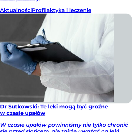
Aktualności
Profilaktyka i leczenie
Dr Sutkowski: Te leki mogą być groźne
w czasie upałów
W czasie upałów powinniśmy nie tylko chronić
się przed słońcem, ale także uważać na leki,