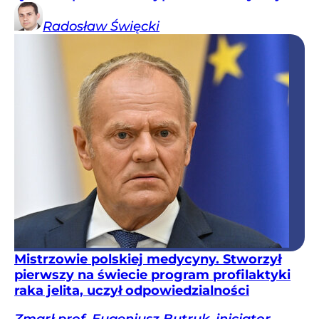
Radosław
Święcki
Mistrzowie polskiej medycyny. Stworzył
pierwszy na świecie program profilaktyki
raka jelita, uczył odpowiedzialności
Zmarł prof. Eugeniusz Butruk, inicjator