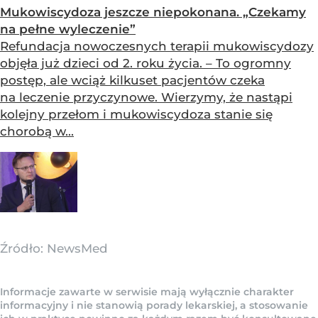
Mukowiscydoza jeszcze niepokonana. „Czekamy
na pełne wyleczenie”
Refundacja nowoczesnych terapii mukowiscydozy
objęła już dzieci od 2. roku życia. – To ogromny
postęp, ale wciąż kilkuset pacjentów czeka
na leczenie przyczynowe. Wierzymy, że nastąpi
kolejny przełom i mukowiscydoza stanie się
chorobą w...
Źródło:
NewsMed
Informacje zawarte w serwisie mają wyłącznie charakter
informacyjny i nie stanowią porady lekarskiej, a stosowanie