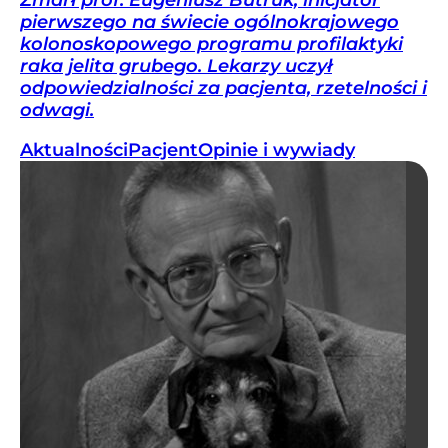
pierwszego na świecie ogólnokrajowego
kolonoskopowego programu profilaktyki
raka jelita grubego. Lekarzy uczył
odpowiedzialności za pacjenta, rzetelności i
odwagi.
Aktualności
Pacjent
Opinie i wywiady