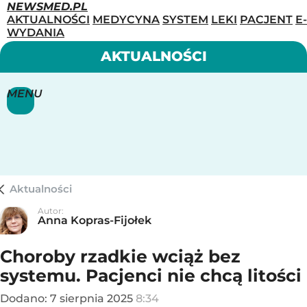
NEWSMED.PL
AKTUALNOŚCI
MEDYCYNA
SYSTEM
LEKI
PACJENT
E-
WYDANIA
AKTUALNOŚCI
MENU
Aktualności
Autor:
Anna Kopras-Fijołek
Choroby rzadkie wciąż bez
systemu. Pacjenci nie chcą litości
Dodano:
7
sierpnia
2025
8:34