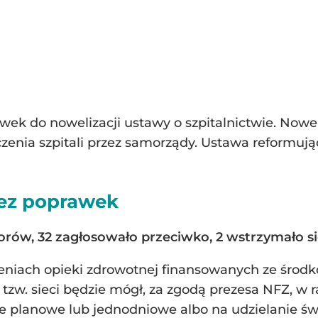
wek do nowelizacji ustawy o szpitalnictwie. No
czenia szpitali przez samorządy. Ustawa reformuj
ez poprawek
orów, 32 zagłosowało przeciwko, 2 wstrzymało si
niach opieki zdrowotnej finansowanych ze środkó
 w tzw. sieci będzie mógł, za zgodą prezesa NFZ, w
nie planowe lub jednodniowe albo na udzielanie św