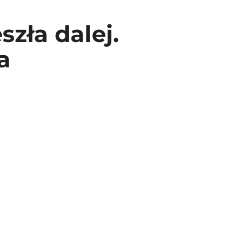
szła dalej.
a