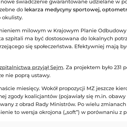
 nowe świadczenie gwarantowane udzielane w po
rzebne do
lekarza medycyny sportowej, optometr
okulisty.
mieniem milowym w Krajowym Planie Odbudowy (KPO
ta szpitali ma być dostosowana do lokalnych pot
tarzejącego się społeczeństwa. Efektywniej mają
zpitalnictwa przyjął Sejm
. Za projektem było 231 
że nie poprą ustawy.
naście miesięcy. Wokół propozycji MZ jeszcze kie
nej zgody koalicjantów (pojawiały się m.in. obawy L
ofywany z obrad Rady Ministrów. Po wielu zmiana
mienie to wersja okrojona („soft”) w porównaniu z