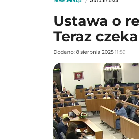
NewsMed.pl
/
Aktualności
Ustawa o ref
Teraz czeka
Dodano:
8
sierpnia
2025
11:59