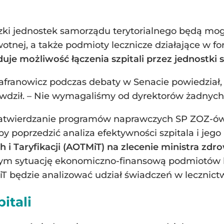
zki jednostek samorządu terytorialnego będą mog
otnej, a także podmioty lecznicze działające w f
je możliwość łączenia szpitali przez jednostki 
zafranowicz podczas debaty w Senacie powiedzia
rawdził. – Nie wymagaliśmy od dyrektorów żadnych r
zatwierdzanie programów naprawczych SP ZOZ-ów, 
 poprzedzić analiza efektywności szpitala i jeg
 i Taryfikacji (AOTMiT) na zlecenie ministra zd
tym sytuację ekonomiczno-finansową podmiotów le
iT będzie analizować udział świadczeń w lecznict
itali