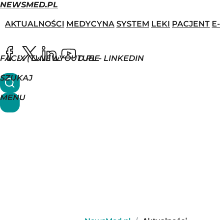
NEWSMED.PL
AKTUALNOŚCI
MEDYCYNA
SYSTEM
LEKI
PACJENT
E
FACEBOOK
X (TWITTER)
NEWSMED.PL - LINKEDIN
YOUTUBE
SZUKAJ
MENU