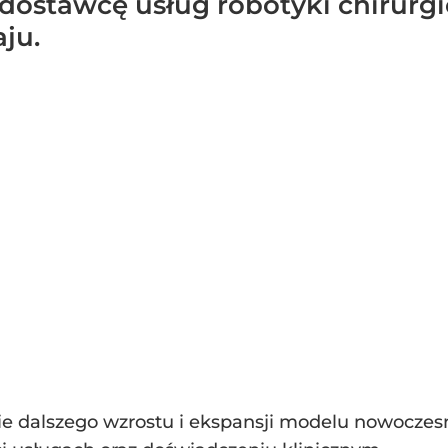
 dostawcę usług robotyki chirurgi
aju.
e dalszego wzrostu i ekspansji modelu nowoczesn