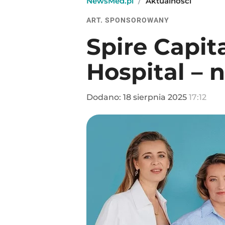
NewsMed.pl
/
Aktualności
ART. SPONSOROWANY
Spire Capit
Hospital –
Dodano:
18
sierpnia
2025
17:12