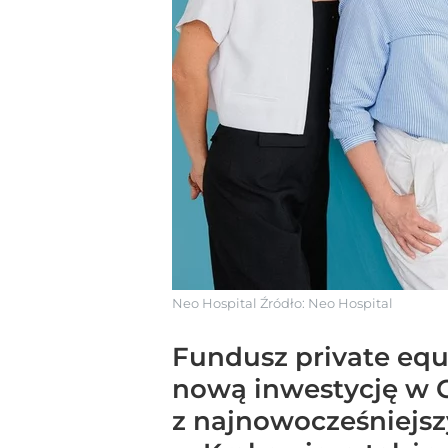
Neo Hospital
Źródło:
Neo Hospital
Fundusz private equi
nową inwestycję w G
z najnowocześniejszy