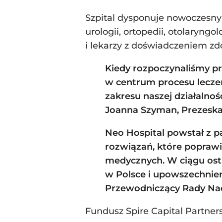
Szpital dysponuje nowoczesnym
urologii, ortopedii, otolaryngol
i lekarzy z doświadczeniem 
Kiedy rozpoczynaliśmy p
w centrum procesu leczen
zakresu naszej działalno
Joanna Szyman, Prezeska
Neo Hospital powstał z pa
rozwiązań, które poprawi
medycznych. W ciągu ostat
w Polsce i upowszechni
Przewodniczący Rady Nadz
Fundusz Spire Capital Partne