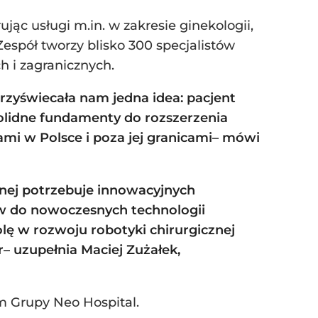
c usługi m.in. w zakresie ginekologii,
. Zespół tworzy blisko 300 specjalistów
 i zagranicznych.
zyświecała nam jedna idea: pacjent
solidne fundamenty do rozszerzenia
mi w Polsce i poza jej granicami
– mówi
otnej potrzebuje innowacyjnych
ów do nowoczesnych technologii
olę w rozwoju robotyki chirurgicznej
r
– uzupełnia
Maciej Zużałek,
m Grupy Neo Hospital.