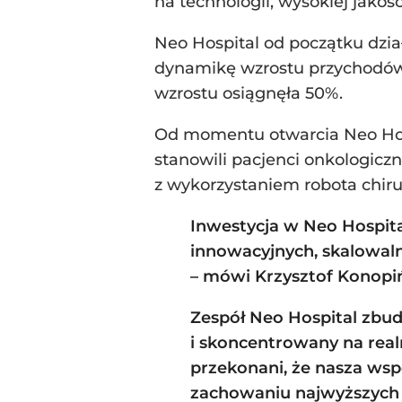
na technologii, wysokiej jakoś
Neo Hospital od początku dzia
dynamikę wzrostu przychodów r
wzrostu osiągnęła 50%.
Od momentu otwarcia Neo Hospit
stanowili pacjenci onkologicz
z wykorzystaniem robota chiru
Inwestycja w Neo Hospital
innowacyjnych, skalowal
– mówi
Krzysztof Konopiń
Zespół Neo Hospital zbu
i skoncentrowany na realn
przekonani, że nasza wsp
zachowaniu najwyższych 