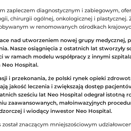
 zapleczem diagnostycznym i zabiegowym, oferują
ogii, chirurgii ogólnej, onkologicznej i plastycznej
zdobywanym w renomowanych ośrodkach krajowych
race nad utworzeniem nowej grupy medycznej, pr
ia. Nasze osiągnięcia z ostatnich lat stworzyły 
ści w ramach modelu współpracy z innymi szpitala
 Neo Hospital.
sji i przekonania, że polski rynek opieki zdrow
ają jakość leczenia i zwiększają dostęp pacjent
nich sześciu lat Neo Hospital odegrał istotną r
eniu zaawansowanych, małoinwazyjnych procedu
orczej i wiodący inwestor Neo Hospital.
rs został znaczącym mniejszościowym udziałowce