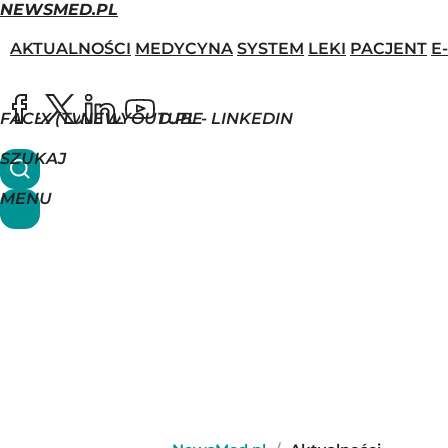
NEWSMED.PL
AKTUALNOŚCI
MEDYCYNA
SYSTEM
LEKI
PACJENT
E
FACEBOOK
X (TWITTER)
NEWSMED.PL - LINKEDIN
YOUTUBE
SZUKAJ
MENU