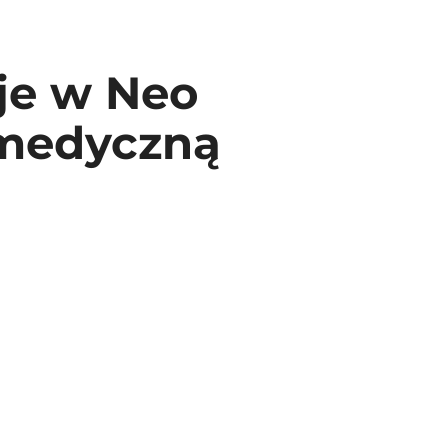
uje w Neo
 medyczną