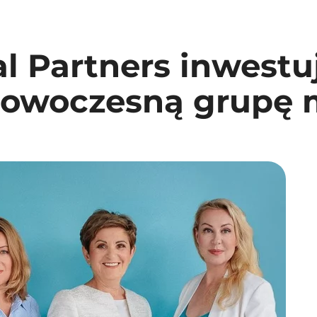
al Partners inwest
 nowoczesną grupę