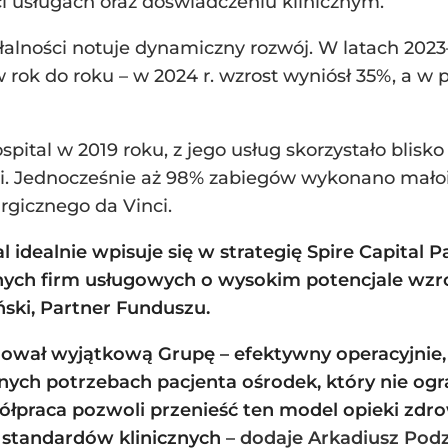
ci usługach oraz doświadczeniu klinicznym.
łalności notuje dynamiczny rozwój. W latach 202
ok do roku – w 2024 r. wzrost wyniósł 35%, a w 
al w 2019 roku, z jego usług skorzystało blisko 90
ni. Jednocześnie aż 98% zabiegów wykonano małoi
rgicznego da Vinci.
 idealnie wpisuje się w strategię Spire Capital P
nych firm usługowych o wysokim potencjale wz
ski, Partner Funduszu.
dował wyjątkową Grupę – efektywny operacyjnie
ych potrzebach pacjenta ośrodek, który nie ogran
ółpraca pozwoli przenieść ten model opieki zdrow
standardów klinicznych
– dodaje
Arkadiusz Podz