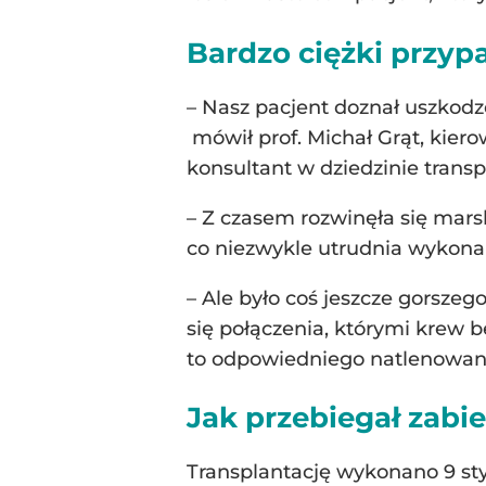
Bardzo ciężki przyp
– Nasz pacjent doznał uszkod
mówił prof. Michał Grąt, kier
konsultant w dziedzinie transpl
– Z czasem rozwinęła się mar
co niezwykle utrudnia wykonan
– Ale było coś jeszcze gorszeg
się połączenia, którymi krew b
to odpowiedniego natlenowania
Jak przebiegał zabi
Transplantację wykonano 9 st