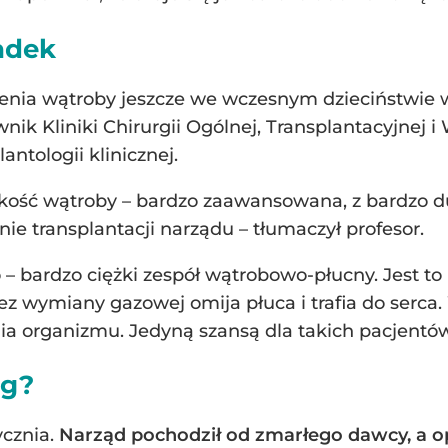
adek
zenia wątroby jeszcze we wczesnym dzieciństwi
ownik Kliniki Chirurgii Ogólnej, Transplantacyjne
antologii klinicznej.
skość wątroby – bardzo zaawansowana, z bardzo
ie transplantacji narządu – tłumaczył profesor.
o – bardzo ciężki zespół wątrobowo-płucny. Jest t
ez wymiany gazowej omija płuca i trafia do serca.
 organizmu. Jedyną szansą dla takich pacjentów 
eg?
ycznia.
Narząd pochodził od zmarłego dawcy, a op