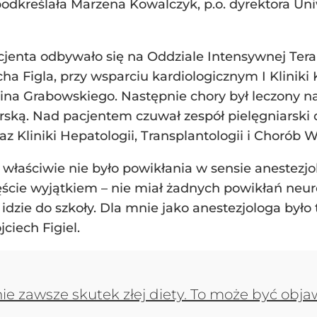
podkreślała Marzena Kowalczyk, p.o. dyrektora U
cjenta odbywało się na Oddziale Intensywnej Ter
ha Figla, przy wsparciu kardiologicznym I Klinik
na Grabowskiego. Następnie chory był leczony na
ską. Nad pacjentem czuwał zespół pielęgniarski od
az Kliniki Hepatologii, Transplantologii i Chorób
właściwie nie było powikłania w sensie anestezjo
ęście wyjątkiem – nie miał żadnych powikłań neurol
idzie do szkoły. Dla mnie jako anestezjologa było
ciech Figiel.
ie zawsze skutek złej diety. To może być ob