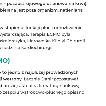
 – pozaustrojowego utlenowania krwi).
bierana jest poza organizm, natleniana
stąpienie funkcji płuc i umożliwienie
wystarczająca. Terapia ECMO była
mierczyka, kierownika Kliniki Chirurgii
iedzinie kardiochirurgii.
MO)
o to jedno z najdłużej prowadzonych
ji wątroby
. Łącznie Danił pozostawał
bardziej aktualną literaturą naukową,
go zespołu wątrobowo-płucnego opisano