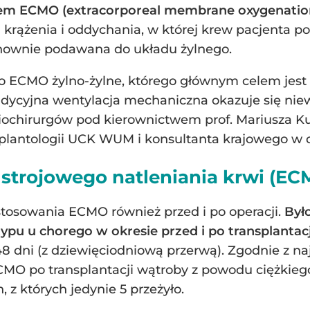
m ECMO (extracorporeal membrane oxygenation
krążenia i oddychania, w której krew pacjenta po
nownie podawana do układu żylnego.
ECMO żylno-żylne, którego głównym celem jest za
adycyjna wentylacja mechaniczna okazuje się nie
ochirurgów pod kierownictwem prof. Mariusza Kuś
nsplantologii UCK WUM i konsultanta krajowego w dz
strojowego natleniania krwi (EC
osowania ECMO również przed i po operacji.
Był
pu u chorego w okresie przed i po transplantac
 dni (z dziewięciodniową przerwą). Zgodnie z naj
CMO po transplantacji wątroby z powodu ciężkie
 z których jedynie 5 przeżyło.