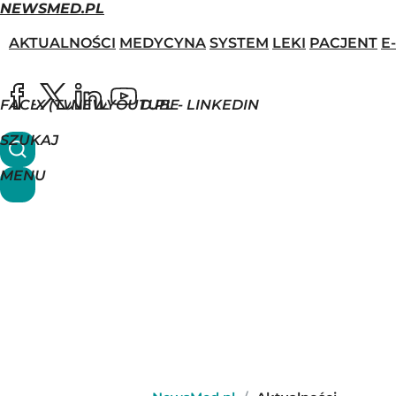
NEWSMED.PL
AKTUALNOŚCI
MEDYCYNA
SYSTEM
LEKI
PACJENT
E
FACEBOOK
X (TWITTER)
NEWSMED.PL - LINKEDIN
YOUTUBE
SZUKAJ
MENU