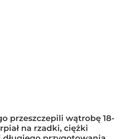
 przeszczepili wątrobę 18-
piał na rzadki, ciężki
i długiego przygotowania