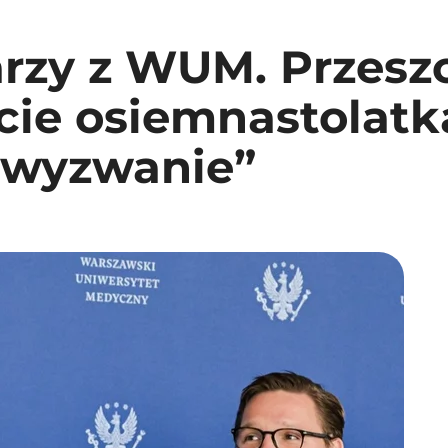
arzy z WUM. Przesz
cie osiemnastolatk
 wyzwanie”