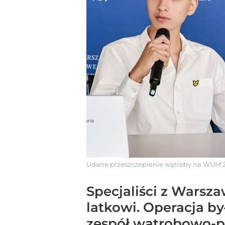
Udane przeszczepienie wątroby na WUM
Specjaliści z Warsz
latkowi. Operacja by
zespół wątrobowo-p