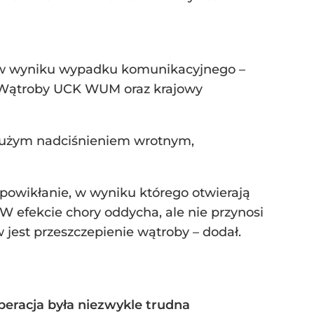
e w wyniku wypadku komunikacyjnego –
j i Wątroby UCK WUM oraz krajowy
 dużym nadciśnieniem wrotnym,
o powikłanie, w wyniku którego otwierają
 W efekcie chory oddycha, ale nie przynosi
jest przeszczepienie wątroby – dodał.
eracja była niezwykle trudna