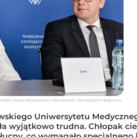
Źródło:
Materiały prasowe
/
Warszawski Uniwersytet Medyczny
awskiego Uniwersytetu Medycznego
ła wyjątkowo trudna. Chłopak cier
łucny, co wymagało specjalnego 