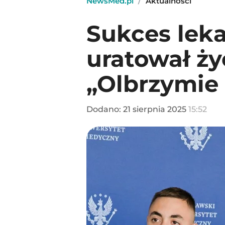
NewsMed.pl
/
Aktualności
Sukces lek
uratował ży
„Olbrzymie
Dodano:
21
sierpnia
2025
15:52