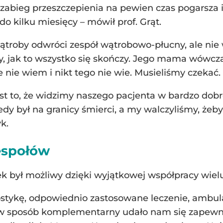
e zabieg przeszczepienia na pewien czas pogarsza
o kilku miesięcy – mówił prof. Grąt.
ątroby odwróci zespół wątrobowo-płucny, ale nie 
y, jak to wszystko się skończy. Jego mama wówczas
ie wiem i nikt tego nie wie. Musieliśmy czekać. I
est to, że widzimy naszego pacjenta w bardzo dob
iedy był na granicy śmierci, a my walczyliśmy, żeb
k.
espołów
ek był możliwy dzięki wyjątkowej współpracy wiel
stykę, odpowiednio zastosowane leczenie, ambula
ną w sposób komplementarny udało nam się zapew