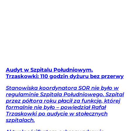
Audyt w Szpitalu Południowym.
Trzaskowki: 110 godzin dyżuru bez przerwy
Stanowiska koordynatora SOR nie było w
regulaminie Szpitala Południowego. Szpital
przez półtora roku płacił za funkcję, której
formalnie nie było – powiedział Rafał
Trzaskowki po audycie w stołecznych
szpitalach.