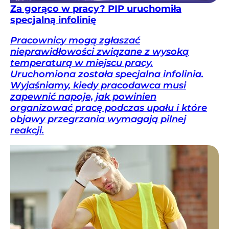
Za gorąco w pracy? PIP uruchomiła
specjalną infolinię
Pracownicy mogą zgłaszać
nieprawidłowości związane z wysoką
temperaturą w miejscu pracy.
Uruchomiona została specjalna infolinia.
Wyjaśniamy, kiedy pracodawca musi
zapewnić napoje, jak powinien
organizować pracę podczas upału i które
objawy przegrzania wymagają pilnej
reakcji.