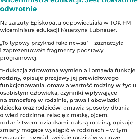
Wiceministra edukacji: Jest dokładnie
odwrotnie
Na zarzuty Episkopatu odpowiedziała w TOK FM
wiceministra edukacji Katarzyna Lubnauer.
„To typowy przykład fake newsa” – zaznaczyła
i zaprezentowała fragmenty podstawy
programowej.
"
Edukacja zdrowotna wymienia i omawia funkcje
rodziny, opisuje przejawy jej prawidłowego
funkcjonowania, omawia wartość rodziny w życiu
osobistym człowieka, czynniki wpływające
na atmosferę w rodzinie, prawa i obowiązki
dziecka oraz rodziców
; omawia sposoby dbania
o więzi rodzinne, relację z matką, ojcem,
rodzeństwem, dziadkami, dalszą rodziną, opisuje
zmiany mogące wystąpić w rodzinach – w tym
separacje, rozwód, wejście rodziców w nowe