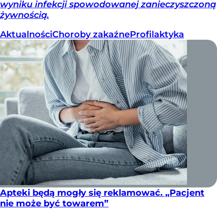
wyniku infekcji spowodowanej zanieczyszczoną
żywnością.
Aktualności
Choroby zakaźne
Profilaktyka
Apteki będą mogły się reklamować. „Pacjent
nie może być towarem”