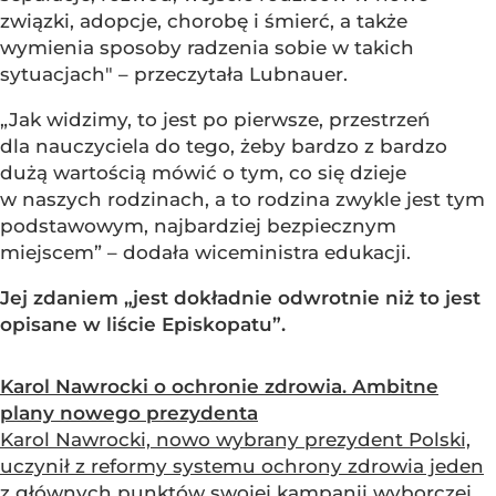
związki, adopcje, chorobę i śmierć, a także
wymienia sposoby radzenia sobie w takich
sytuacjach" – przeczytała Lubnauer.
„Jak widzimy, to jest po pierwsze, przestrzeń
dla nauczyciela do tego, żeby bardzo z bardzo
dużą wartością mówić o tym, co się dzieje
w naszych rodzinach, a to rodzina zwykle jest tym
podstawowym, najbardziej bezpiecznym
miejscem” – dodała wiceministra edukacji.
Jej zdaniem „jest dokładnie odwrotnie niż to jest
opisane w liście Episkopatu”.
Karol Nawrocki o ochronie zdrowia. Ambitne
plany nowego prezydenta
Karol Nawrocki, nowo wybrany prezydent Polski,
uczynił z reformy systemu ochrony zdrowia jeden
z głównych punktów swojej kampanii wyborczej.