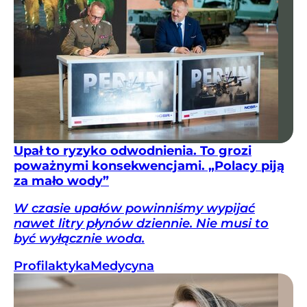
Upał to ryzyko odwodnienia. To grozi
poważnymi konsekwencjami. „Polacy piją
za mało wody”
W czasie upałów powinniśmy wypijać
nawet litry płynów dziennie. Nie musi to
być wyłącznie woda.
Profilaktyka
Medycyna