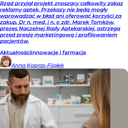
Rząd przyjął projekt znoszący całkowity zakaz
reklamy aptek. Przekazy nie będą mogły
wprowadzać w błąd ani oferować korzyści za
zakup. Dr n. med. i n. o zdr. Marek Tomków,
prezes Naczelnej Rady Aptekarskiej, ostrzega
przed presją marketingową i profilowaniem
pacjentów.
Aktualności
Innowacje i farmacja
Anna
Kopras-Fijołek