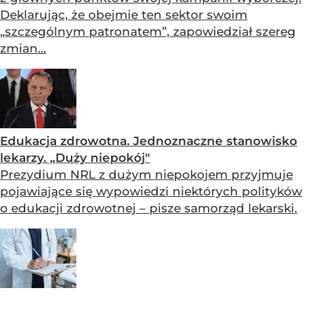
Deklarując, że obejmie ten sektor swoim
„szczególnym patronatem”, zapowiedział szereg
zmian...
Edukacja zdrowotna. Jednoznaczne stanowisko
lekarzy. „Duży niepokój"
Prezydium NRL z dużym niepokojem przyjmuje
pojawiające się wypowiedzi niektórych polityków
o edukacji zdrowotnej – pisze samorząd lekarski.