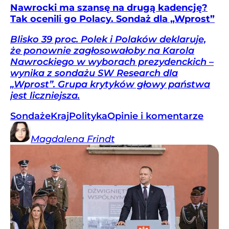
Nawrocki ma szansę na drugą kadencję?
Tak ocenili go Polacy. Sondaż dla „Wprost”
Blisko 39 proc. Polek i Polaków deklaruje,
że ponownie zagłosowałoby na Karola
Nawrockiego w wyborach prezydenckich –
wynika z sondażu SW Research dla
„Wprost”. Grupa krytyków głowy państwa
jest liczniejsza.
Sondaże
Kraj
Polityka
Opinie i komentarze
Magdalena
Frindt