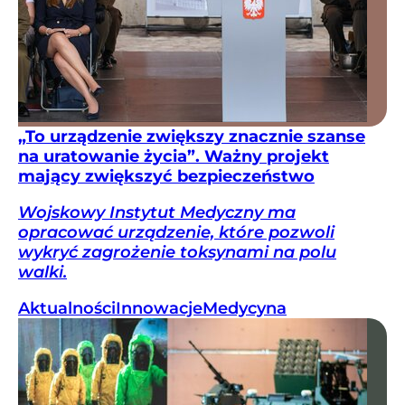
„To urządzenie zwiększy znacznie szanse
na uratowanie życia”. Ważny projekt
mający zwiększyć bezpieczeństwo
Wojskowy Instytut Medyczny ma
opracować urządzenie, które pozwoli
wykryć zagrożenie toksynami na polu
walki.
Aktualności
Innowacje
Medycyna