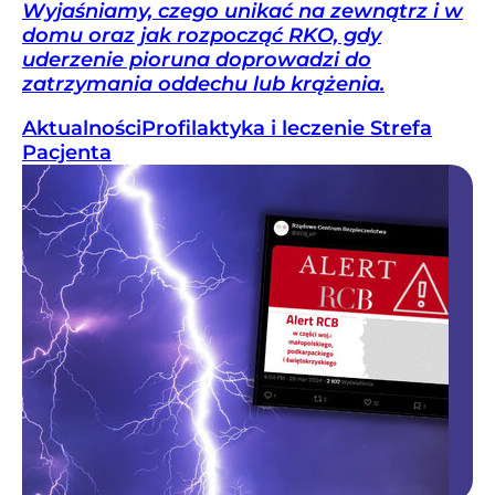
Wyjaśniamy, czego unikać na zewnątrz i w
domu oraz jak rozpocząć RKO, gdy
uderzenie pioruna doprowadzi do
zatrzymania oddechu lub krążenia.
Aktualności
Profilaktyka i leczenie
Strefa
Pacjenta