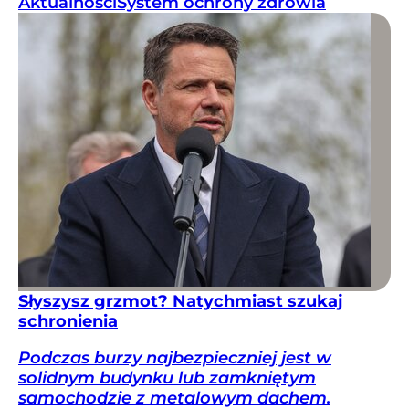
Aktualności
System ochrony zdrowia
Słyszysz grzmot? Natychmiast szukaj
schronienia
Podczas burzy najbezpieczniej jest w
solidnym budynku lub zamkniętym
samochodzie z metalowym dachem.