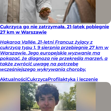
Cukrzyca go nie zatrzymała. 21-latek pobiegnie
27 km w Warszawie
Hakaroa Vallée, 21-letni Francuz żyjący z
cukrzycą typu 1, 9 sierpnia przebiegnie 27 km w
Warszawie. Jego europejskie wyzwanie ma
pokazać, że diagnoza nie przekreśla marzeń, a
także zwrócić uwagę na potrzebę
wcześniejszego wykrywania choroby.
Aktualności
Cukrzyca
Profilaktyka i leczenie