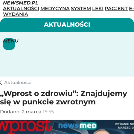
NEWSMED.PL
AKTUALNOŚCI
MEDYCYNA
SYSTEM
LEKI
PACJENT
E-
WYDANIA
AKTUALNOŚCI
MENU
Aktualności
„Wprost o zdrowiu”: Znajdujemy
się w punkcie zwrotnym
Dodano:
2
marca
15:55