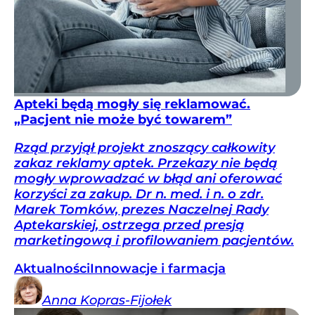
Apteki będą mogły się reklamować.
„Pacjent nie może być towarem”
Rząd przyjął projekt znoszący całkowity
zakaz reklamy aptek. Przekazy nie będą
mogły wprowadzać w błąd ani oferować
korzyści za zakup. Dr n. med. i n. o zdr.
Marek Tomków, prezes Naczelnej Rady
Aptekarskiej, ostrzega przed presją
marketingową i profilowaniem pacjentów.
Aktualności
Innowacje i farmacja
Anna
Kopras-Fijołek