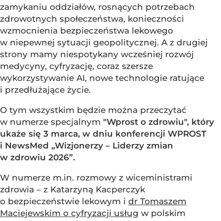
zamykaniu oddziałów, rosnących potrzebach
zdrowotnych społeczeństwa, konieczności
wzmocnienia bezpieczeństwa lekowego
w niepewnej sytuacji geopolitycznej. A z drugiej
strony mamy niespotykany wcześniej rozwój
medycyny, cyfryzację, coraz szersze
wykorzystywanie AI, nowe technologie ratujące
i przedłużające życie.
O tym wszystkim będzie można przeczytać
w numerze specjalnym
"Wprost o zdrowiu", który
ukaże się 3 marca, w dniu konferencji
WPROST
i
NewsMed
„Wizjonerzy – Liderzy zmian
w zdrowiu 2026”.
W numerze m.in. rozmowy z wiceministrami
zdrowia – z
Katarzyną Kacperczyk
o bezpieczeństwie lekowym i
dr Tomaszem
Maciejewskim o cyfryzacji usług
w polskim