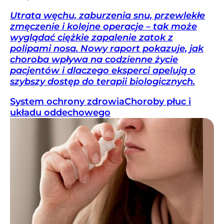
Utrata węchu, zaburzenia snu, przewlekłe
zmęczenie i kolejne operacje – tak może
wyglądać ciężkie zapalenie zatok z
polipami nosa. Nowy raport pokazuje, jak
choroba wpływa na codzienne życie
pacjentów i dlaczego eksperci apelują o
szybszy dostęp do terapii biologicznych.
System ochrony zdrowia
Choroby płuc i
układu oddechowego