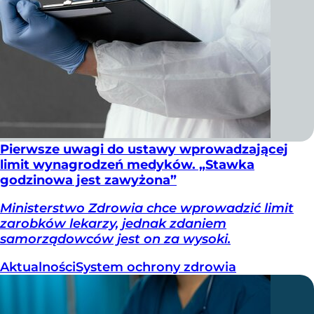
Pierwsze uwagi do ustawy wprowadzającej
limit wynagrodzeń medyków. „Stawka
godzinowa jest zawyżona”
Ministerstwo Zdrowia chce wprowadzić limit
zarobków lekarzy, jednak zdaniem
samorządowców jest on za wysoki.
Aktualności
System ochrony zdrowia