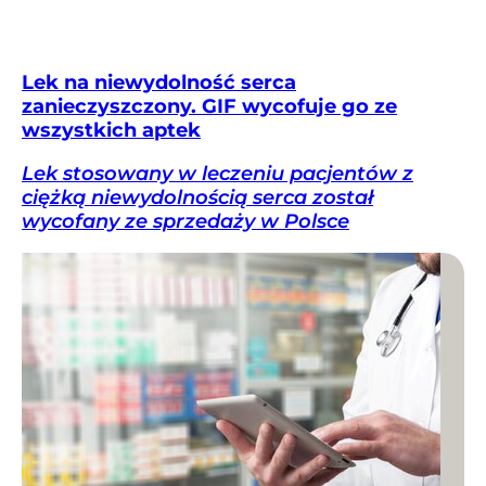
Lek na niewydolność serca
zanieczyszczony. GIF wycofuje go ze
wszystkich aptek
Lek stosowany w leczeniu pacjentów z
ciężką niewydolnością serca został
wycofany ze sprzedaży w Polsce