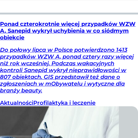
Ponad czterokrotnie więcej przypadków WZW
A. Sanepid wykrył uchybienia w co siódmym
obiekcie
Do połowy lipca w Polsce potwierdzono 1413
przypadków WZW A, ponad cztery razy więcej
niż rok wcześniej. Podczas wakacyjnych
kontroli Sanepid wykrył nieprawidłowości w
807 obiektach. GIS przedstawił też dane o
zgłoszeniach w mObywatelu i wytyczne dla
branży beauty.
Aktualności
Profilaktyka i leczenie