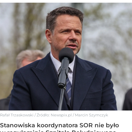
Rafał Trzaskowski
/ Źródło:
Newspix.pl
/
Marcin Szymczyk
Stanowiska koordynatora SOR nie było