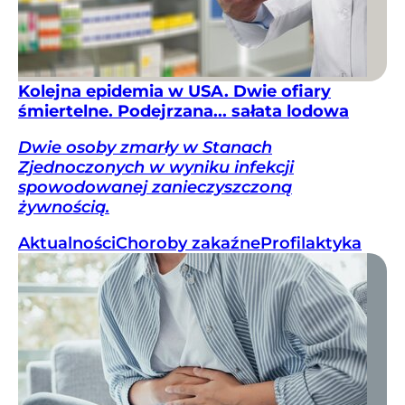
Kolejna epidemia w USA. Dwie ofiary
śmiertelne. Podejrzana... sałata lodowa
Dwie osoby zmarły w Stanach
Zjednoczonych w wyniku infekcji
spowodowanej zanieczyszczoną
żywnością.
Aktualności
Choroby zakaźne
Profilaktyka