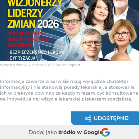
Wprost o zdrowiu. Marzec 2026
/ Źródło:
Wprost
Informacje zawarte w serwisie mają wyłącznie charakter
informacyjny i nie stanowią porady lekarskiej, a stosowanie
ich w praktyce powinno za każdym razem być konsultowane
na indywidualnej wizycie lekarskiej z lekarzem specjalistą.
UDOSTĘPNIJ
Dodaj jako
źródło w Google