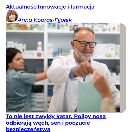
Aktualności
Innowacje i farmacja
Anna
Kopras-Fijołek
To nie jest zwykły katar. Polipy nosa
odbierają węch, sen i poczucie
bezpieczeństwa