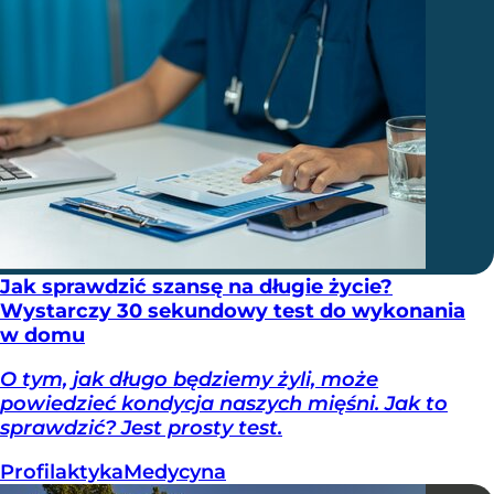
Jak sprawdzić szansę na długie życie?
Wystarczy 30 sekundowy test do wykonania
w domu
O tym, jak długo będziemy żyli, może
powiedzieć kondycja naszych mięśni. Jak to
sprawdzić? Jest prosty test.
Profilaktyka
Medycyna