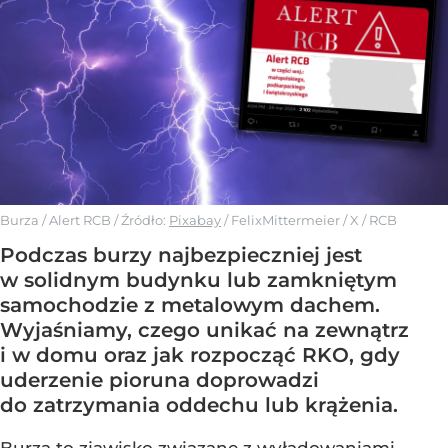
Burza / Alert RCB
/ Źródło:
Pixabay
/
FelixMittermeier / X / RCB
Podczas burzy najbezpieczniej jest
w solidnym budynku lub zamkniętym
samochodzie z metalowym dachem.
Wyjaśniamy, czego unikać na zewnątrz
i w domu oraz jak rozpocząć RKO, gdy
uderzenie pioruna doprowadzi
do zatrzymania oddechu lub krążenia.
Burza to zjawisko związane z wyładowaniami