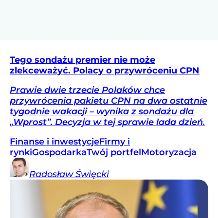
Tego sondażu premier nie może
zlekceważyć. Polacy o przywróceniu CPN
Prawie dwie trzecie Polaków chce
przywrócenia pakietu CPN na dwa ostatnie
tygodnie wakacji – wynika z sondażu dla
„Wprost”. Decyzja w tej sprawie lada dzień.
Finanse i inwestycje
Firmy i
rynki
Gospodarka
Twój portfel
Motoryzacja
Radosław
Święcki