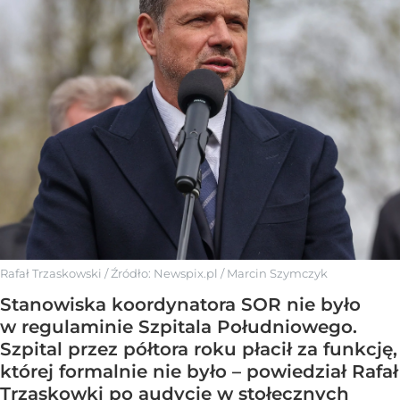
Rafał Trzaskowski
/ Źródło:
Newspix.pl
/
Marcin Szymczyk
Stanowiska koordynatora SOR nie było
w regulaminie Szpitala Południowego.
Szpital przez półtora roku płacił za funkcję,
której formalnie nie było – powiedział Rafał
Trzaskowki po audycie w stołecznych