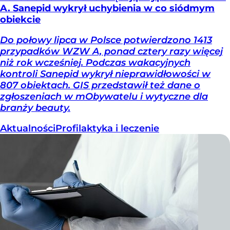
A. Sanepid wykrył uchybienia w co siódmym
obiekcie
Do połowy lipca w Polsce potwierdzono 1413
przypadków WZW A, ponad cztery razy więcej
niż rok wcześniej. Podczas wakacyjnych
kontroli Sanepid wykrył nieprawidłowości w
807 obiektach. GIS przedstawił też dane o
zgłoszeniach w mObywatelu i wytyczne dla
branży beauty.
Aktualności
Profilaktyka i leczenie