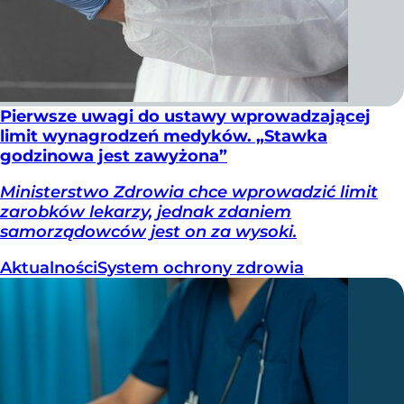
Pierwsze uwagi do ustawy wprowadzającej
limit wynagrodzeń medyków. „Stawka
godzinowa jest zawyżona”
Ministerstwo Zdrowia chce wprowadzić limit
zarobków lekarzy, jednak zdaniem
samorządowców jest on za wysoki.
Aktualności
System ochrony zdrowia