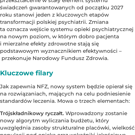
przekształcenie w stały element systemu
świadczeń gwarantowanych od początku 2027
roku stanowi jeden z kluczowych etapów
transformacji polskiej psychiatrii. Zmiana
ta oznacza wejście systemu opieki psychiatrycznej
na nowym poziom, w którym dobro pacjenta
i mierzalne efekty zdrowotne stają się
podstawowym wyznacznikiem efektywności –
przekonuje Narodowy Fundusz Zdrowia.
Kluczowe filary
Jak zapewnia NFZ, nowy system będzie opierał się
na rozwiązaniach, mających na celu podniesienie
standardów leczenia. Mowa o trzech elementach:
Trójskładnikowy ryczałt.
Wprowadzony zostanie
nowy algorytm wyliczania budżetu, który
uwzględnia zasoby strukturalne placówki, wielkość
populacji pod opieką oraz wskaźniki jakościowe.