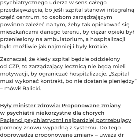
psychiatrycznego uderza w sens całego
przedsięwzięcia, bo jeśli szpital stanowi integralną
część centrum, to osobom zarządzającym
powinno zależeć na tym, żeby tak opiekować się
mieszkańcami danego terenu, by ciężar opieki był
przeniesiony na ambulatorium, a hospitalizacji
było możliwie jak najmniej i były krótkie.
Zaznaczał, że kiedy szpital będzie oddzielony
od CZP, to zarządzający lecznicą nie będą mieli
motywacji, by ograniczać hospitalizacje. „Szpital
musi wykonać kontrakt, bo nie dostanie pieniędzy”
– mówił Balicki.
Były minister zdrowia: Proponowane zmiany
w psychiatrii niekorzystne dla chorych
Pacjenci psychiatryczni najbardziej potrzebujący
pomocy znowu wypadną z systemu. Do tego
doprowadzą proponowane zmiany – uważa dr