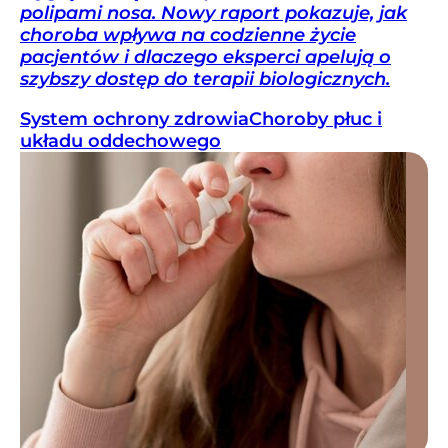
polipami nosa. Nowy raport pokazuje, jak
choroba wpływa na codzienne życie
pacjentów i dlaczego eksperci apelują o
szybszy dostęp do terapii biologicznych.
System ochrony zdrowia
Choroby płuc i
układu oddechowego