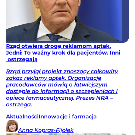
Rząd otwiera drogę reklamom aptek.
Jedni: To ważny krok dla pacjentów. Inni –
ostrzegają
Rząd przyjął projekt znoszący całkowity
zakaz reklamy aptek. Organizacje
pracodawców mówią o łatwiejszym
dostępie do informacji o szczepieniach i
opiece farmaceutycznej. Prezes NRA –
ostrzega.
Aktualności
Innowacje i farmacja
Anna
Kopras-Fijołek