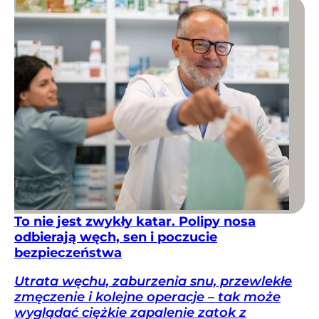
To nie jest zwykły katar. Polipy nosa
odbierają węch, sen i poczucie
bezpieczeństwa
Utrata węchu, zaburzenia snu, przewlekłe
zmęczenie i kolejne operacje – tak może
wyglądać ciężkie zapalenie zatok z