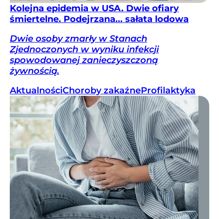
Kolejna epidemia w USA. Dwie ofiary
śmiertelne. Podejrzana... sałata lodowa
Dwie osoby zmarły w Stanach
Zjednoczonych w wyniku infekcji
spowodowanej zanieczyszczoną
żywnością.
Aktualności
Choroby zakaźne
Profilaktyka