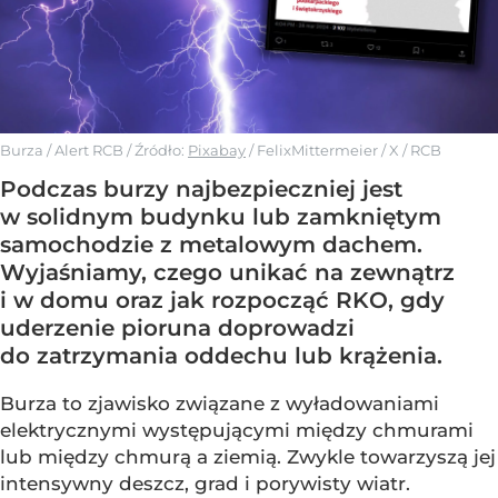
Burza / Alert RCB
/ Źródło:
Pixabay
/
FelixMittermeier / X / RCB
Podczas burzy najbezpieczniej jest
w solidnym budynku lub zamkniętym
samochodzie z metalowym dachem.
Wyjaśniamy, czego unikać na zewnątrz
i w domu oraz jak rozpocząć RKO, gdy
uderzenie pioruna doprowadzi
do zatrzymania oddechu lub krążenia.
Burza to zjawisko związane z wyładowaniami
elektrycznymi występującymi między chmurami
lub między chmurą a ziemią. Zwykle towarzyszą jej
intensywny deszcz, grad i porywisty wiatr.