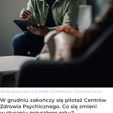
Opieka psychiatryczna
Źródło:
Shutterstock
/
Zamrznuti tonovi
W grudniu zakończy się pilotaż Centrów
Zdrowia Psychicznego. Co się zmieni
w styczniu przyszłego roku?