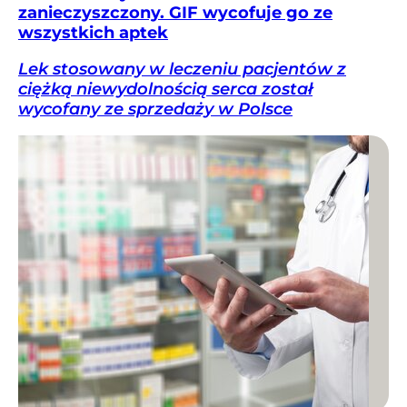
zanieczyszczony. GIF wycofuje go ze
wszystkich aptek
Lek stosowany w leczeniu pacjentów z
ciężką niewydolnością serca został
wycofany ze sprzedaży w Polsce