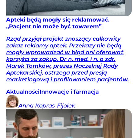
Apteki będą mogły się reklamować.
„Pacjent nie może być towarem”
Rząd przyjął projekt znoszący całkowity
zakaz reklamy aptek. Przekazy nie będą
mogły wprowadzać w błąd ani oferować
korzyści za zakup. Dr n. med. i n. o zdr.
Marek Tomków, prezes Naczelnej Rady
Aptekarskiej, ostrzega przed presją
marketingową i profilowaniem pacjentów.
Aktualności
Innowacje i farmacja
Anna
Kopras-Fijołek