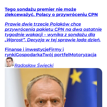
Tego sondażu premier nie może
zlekceważyć. Polacy o przywróceniu CPN
Prawie dwie trzecie Polaków chce
przywrócenia pakietu CPN na dwa ostatnie
tygodnie wakacji – wynika z sondażu dla
„Wprost”. Decyzja w tej sprawie lada dzień.
Finanse i inwestycje
Firmy i
rynki
Gospodarka
Twój portfel
Motoryzacja
Radosław
Święcki