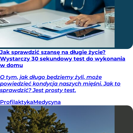
Jak sprawdzić szansę na długie życie?
Wystarczy 30 sekundowy test do wykonania
w domu
O tym, jak długo będziemy żyli, może
powiedzieć kondycja naszych mięśni. Jak to
sprawdzić? Jest prosty test.
Profilaktyka
Medycyna