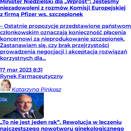
Minister Niedzielski dla „Wprost”: Jesteśmy
niezadowoleni z rozmów Komisji Europejskiej
z firmą Pfizer ws. szczepionek
– Ostatnie propozycje przedstawione państwom
członkowskim oznaczają konieczność płacenia
koncernowi za nieprodukowanie szczepionek.
Zastanawiam się, czy brak przejrzystości
prowadzenia negocjacji i akceptacja rozwiązań
korzystnych dla...
17
mar
2023
8:31
Rynek Farmaceutyczny
Katarzyna
Pinkosz
„To nie jest jeden rak”. Rewolucja w leczeniu
najczęstszego nowotworu ginekologicznego