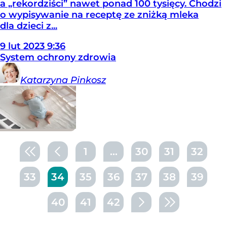
a „rekordziści” nawet ponad 100 tysięcy. Chodzi
o wypisywanie na receptę ze zniżką mleka
dla dzieci z...
9
lut
2023
9:36
System ochrony zdrowia
Katarzyna
Pinkosz
1
...
30
31
32
33
34
35
36
37
38
39
40
41
42