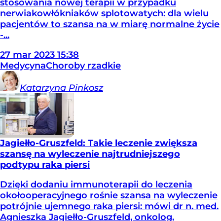
stosowania nowej terapii w przypadku
nerwiakowłókniaków splotowatych: dla wielu
pacjentów to szansa na w miarę normalne życie
-...
27
mar
2023
15:38
Medycyna
Choroby rzadkie
Katarzyna
Pinkosz
Jagiełło-Gruszfeld: Takie leczenie zwiększa
szansę na wyleczenie najtrudniejszego
podtypu raka piersi
Dzięki dodaniu immunoterapii do leczenia
okołooperacyjnego rośnie szansa na wyleczenie
potrójnie ujemnego raka piersi: mówi dr n. med.
Agnieszka Jagiełło-Gruszfeld, onkolog.