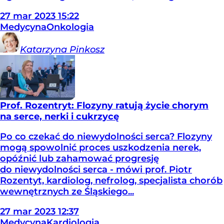
27
mar
2023
15:22
Medycyna
Onkologia
Katarzyna
Pinkosz
Prof. Rozentryt: Flozyny ratują życie chorym
na serce, nerki i cukrzycę
Po co czekać do niewydolności serca? Flozyny
mogą spowolnić proces uszkodzenia nerek,
opóźnić lub zahamować progresję
do niewydolności serca - mówi prof. Piotr
Rozentyt, kardiolog, nefrolog, specjalista chorób
wewnętrznych ze Śląskiego...
27
mar
2023
12:37
Medycyna
Kardiologia