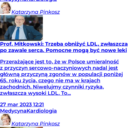
Katarzyna
Pinkosz
Prof. Mitkowski: Trzeba obniżyć LDL, zwłaszcza
po zawale serca. Pomocne mogą być nowe leki
Przerażające jest to, że w Polsce umieralność
z przyczyn sercowo-naczyniowych nadal jest
główną przyczyną zgonów w populacji poniżej
65. roku życia, czego nie ma w krajach
zachodnich. Niwelujmy czynniki ryzyka,
zwłaszcza wysoki LDL. To...
27
mar
2023
12:21
Medycyna
Kardiologia
Katarzyna
Pinkosz