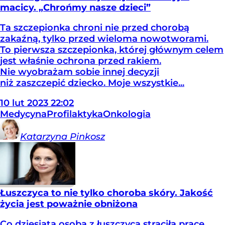
macicy. „Chrońmy nasze dzieci”
Ta szczepionka chroni nie przed chorobą
zakaźną, tylko przed wieloma nowotworami.
To pierwsza szczepionka, której głównym celem
jest właśnie ochrona przed rakiem.
Nie wyobrażam sobie innej decyzji
niż zaszczepić dziecko. Moje wszystkie...
10
lut
2023
22:02
Medycyna
Profilaktyka
Onkologia
Katarzyna
Pinkosz
Łuszczyca to nie tylko choroba skóry. Jakość
życia jest poważnie obniżona
Co dziesiąta osoba z łuszczycą straciła pracę