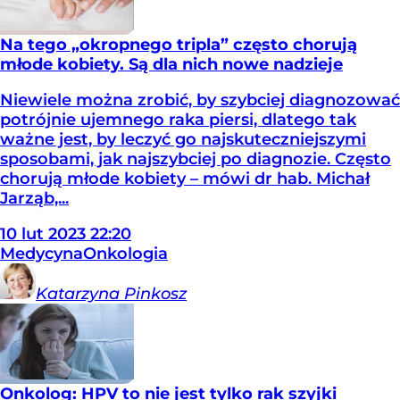
Na tego „okropnego tripla” często chorują
młode kobiety. Są dla nich nowe nadzieje
Niewiele można zrobić, by szybciej diagnozować
potrójnie ujemnego raka piersi, dlatego tak
ważne jest, by leczyć go najskuteczniejszymi
sposobami, jak najszybciej po diagnozie. Często
chorują młode kobiety – mówi dr hab. Michał
Jarząb,...
10
lut
2023
22:20
Medycyna
Onkologia
Katarzyna
Pinkosz
Onkolog: HPV to nie jest tylko rak szyjki