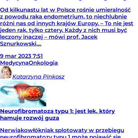
Od kilkunastu lat w Polsce rośnie umieralność
z powodu raka endometrium, to niechlubnie
różni nas od innych krajów Europy. – To nie jest
jeden rak, tylko cztery. Każdy z nich musi być
leczony inaczej – mówi prof. Jacek
Sznurkowski,...
9
mar
2023
7:51
Medycyna
Onkologia
Katarzyna
Pinkosz
Neurofibromatoza typu 1: jest lek, który
hamuje rozwój guza
Nerwiakowłókniak splotowaty w przebiegu
neurofibromatozy typu 1 może pojawić się