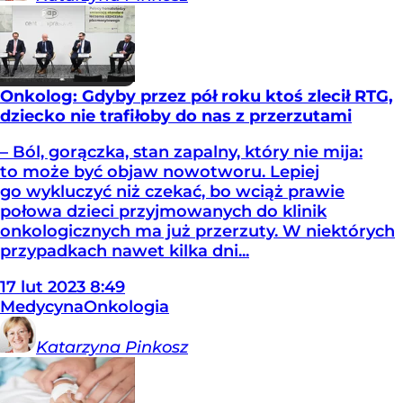
Onkolog: Gdyby przez pół roku ktoś zlecił RTG,
dziecko nie trafiłoby do nas z przerzutami
– Ból, gorączka, stan zapalny, który nie mija:
to może być objaw nowotworu. Lepiej
go wykluczyć niż czekać, bo wciąż prawie
połowa dzieci przyjmowanych do klinik
onkologicznych ma już przerzuty. W niektórych
przypadkach nawet kilka dni...
17
lut
2023
8:49
Medycyna
Onkologia
Katarzyna
Pinkosz