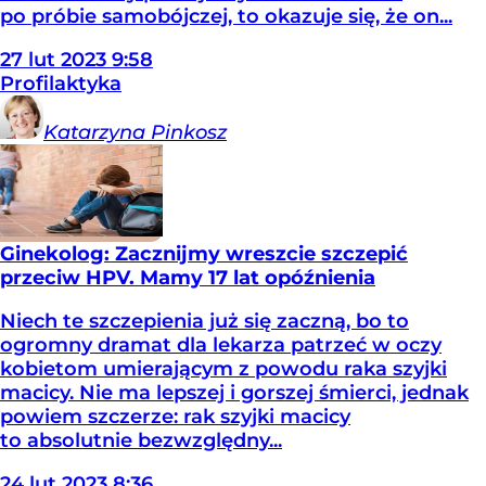
po próbie samobójczej, to okazuje się, że on...
27
lut
2023
9:58
Profilaktyka
Katarzyna
Pinkosz
Ginekolog: Zacznijmy wreszcie szczepić
przeciw HPV. Mamy 17 lat opóźnienia
Niech te szczepienia już się zaczną, bo to
ogromny dramat dla lekarza patrzeć w oczy
kobietom umierającym z powodu raka szyjki
macicy. Nie ma lepszej i gorszej śmierci, jednak
powiem szczerze: rak szyjki macicy
to absolutnie bezwzględny...
24
lut
2023
8:36