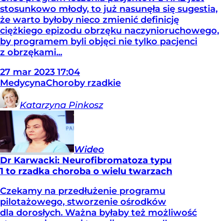
stosunkowo młody, to już nasunęła się sugestia,
że warto byłoby nieco zmienić definicję
ciężkiego epizodu obrzęku naczynioruchowego,
by programem byli objęci nie tylko pacjenci
z obrzękami...
27
mar
2023
17:04
Medycyna
Choroby rzadkie
Katarzyna
Pinkosz
Wideo
Dr Karwacki: Neurofibromatoza typu
1 to rzadka choroba o wielu twarzach
Czekamy na przedłużenie programu
pilotażowego, stworzenie ośrodków
dla dorosłych. Ważna byłaby też możliwość