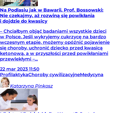
Na Podlasiu jak w Bawarii. Prof. Bossowski:
Nie czekajmy, aż rozwiną się powikłania
i dojdzie do kwasicy
– Chciałbym objąć badaniami wszystkie dzieci
w Polsce. Jeśli wykryjemy cukrzycę na bardzo
wczesnym etapie, możemy opóźnić pojawienie
się choroby, uchronić dziecko przed kwasicą
ketonową, a w przyszłości przed powikłaniami
przewlekłymi –...
22
mar
2023
11:50
Profilaktyka
Choroby cywilizacyjne
Medycyna
Katarzyna
Pinkosz