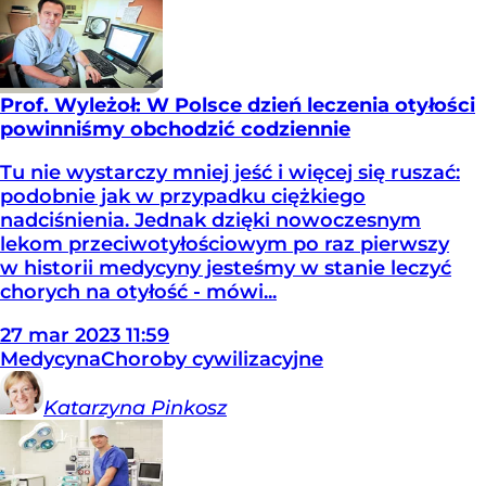
Prof. Wyleżoł: W Polsce dzień leczenia otyłości
powinniśmy obchodzić codziennie
Tu nie wystarczy mniej jeść i więcej się ruszać:
podobnie jak w przypadku ciężkiego
nadciśnienia. Jednak dzięki nowoczesnym
lekom przeciwotyłościowym po raz pierwszy
w historii medycyny jesteśmy w stanie leczyć
chorych na otyłość - mówi...
27
mar
2023
11:59
Medycyna
Choroby cywilizacyjne
Katarzyna
Pinkosz