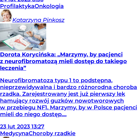
Profilaktyka
Onkologia
Katarzyna
Pinkosz
Dorota Korycińska: „Marzymy, by pacjenci
z neurofibromatozą mieli dostęp do takiego
leczenia”
Neurofibromatoza typu 1 to podstępna,
nieprzewidywalna i bardzo różnorodna choroba
rzadka. Zarejestrowany jest już pierwszy lek
hamujący rozwój guzków nowotworowych
w przebiegu NF1. Marzymy, by w Polsce pacjenci
mieli do niego dostęp....
23
lut
2023
13:27
Medycyna
Choroby rzadkie