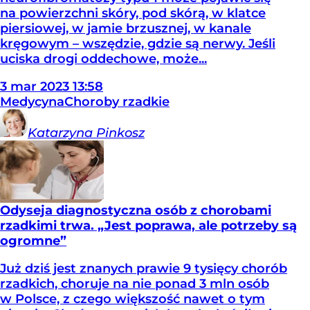
na powierzchni skóry, pod skórą, w klatce
piersiowej, w jamie brzusznej, w kanale
kręgowym – wszędzie, gdzie są nerwy. Jeśli
uciska drogi oddechowe, może...
3
mar
2023
13:58
Medycyna
Choroby rzadkie
Katarzyna
Pinkosz
Odyseja diagnostyczna osób z chorobami
rzadkimi trwa. „Jest poprawa, ale potrzeby są
ogromne”
Już dziś jest znanych prawie 9 tysięcy chorób
rzadkich, choruje na nie ponad 3 mln osób
w Polsce, z czego większość nawet o tym