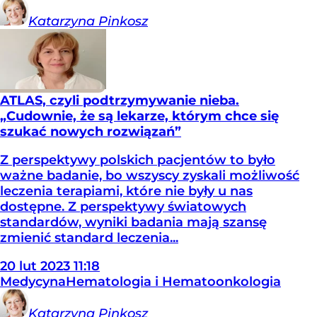
Katarzyna
Pinkosz
ATLAS, czyli podtrzymywanie nieba.
„Cudownie, że są lekarze, którym chce się
szukać nowych rozwiązań”
Z perspektywy polskich pacjentów to było
ważne badanie, bo wszyscy zyskali możliwość
leczenia terapiami, które nie były u nas
dostępne. Z perspektywy światowych
standardów, wyniki badania mają szansę
zmienić standard leczenia...
20
lut
2023
11:18
Medycyna
Hematologia i Hematoonkologia
Katarzyna
Pinkosz