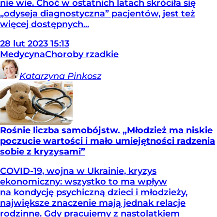
nie wie. Choć w ostatnich latach skróciła się
„odyseja diagnostyczna” pacjentów, jest też
więcej dostępnych...
28
lut
2023
15:13
Medycyna
Choroby rzadkie
Katarzyna
Pinkosz
Rośnie liczba samobójstw. „Młodzież ma niskie
poczucie wartości i mało umiejętności radzenia
sobie z kryzysami”
COVID-19, wojna w Ukrainie, kryzys
ekonomiczny: wszystko to ma wpływ
na kondycję psychiczną dzieci i młodzieży,
największe znaczenie mają jednak relacje
rodzinne. Gdy pracujemy z nastolatkiem