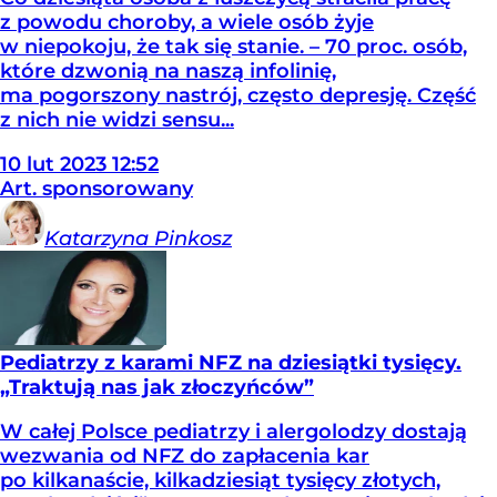
z powodu choroby, a wiele osób żyje
w niepokoju, że tak się stanie. – 70 proc. osób,
które dzwonią na naszą infolinię,
ma pogorszony nastrój, często depresję. Część
z nich nie widzi sensu...
10
lut
2023
12:52
Art. sponsorowany
Katarzyna
Pinkosz
Pediatrzy z karami NFZ na dziesiątki tysięcy.
„Traktują nas jak złoczyńców”
W całej Polsce pediatrzy i alergolodzy dostają
wezwania od NFZ do zapłacenia kar
po kilkanaście, kilkadziesiąt tysięcy złotych,