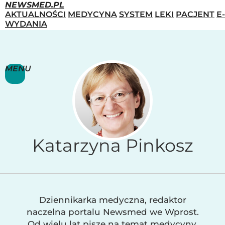
NEWSMED.PL
AKTUALNOŚCI
MEDYCYNA
SYSTEM
LEKI
PACJENT
E-
WYDANIA
MENU
Katarzyna Pinkosz
Dziennikarka medyczna, redaktor
naczelna portalu Newsmed we Wprost.
Od wielu lat pisze na temat medycyny,