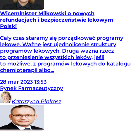
Wiceminister Miłkowski o nowych
refundacjach i bezpieczeństwie lekowym
Polski
Cały czas staramy się porządkować programy
lekowe. Ważne jest ujednolicenie struktury
programów lekowych. Druga ważna rzecz
to przeniesienie wszystkich leków, jeśli
to możliwe, z programów lekowych do katalogu
chemioterapii albo...
28
mar
2023
13:53
Rynek Farmaceutyczny
Katarzyna
Pinkosz