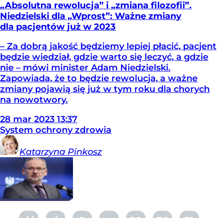
„Absolutna rewolucja” i „zmiana filozofii”.
Niedzielski dla „Wprost”: Ważne zmiany
dla pacjentów już w 2023
– Za dobrą jakość będziemy lepiej płacić, pacjent
będzie wiedział, gdzie warto się leczyć, a gdzie
nie – mówi minister Adam Niedzielski.
Zapowiada, że to będzie rewolucja, a ważne
zmiany pojawią się już w tym roku dla chorych
na nowotwory.
28
mar
2023
13:37
System ochrony zdrowia
Katarzyna
Pinkosz