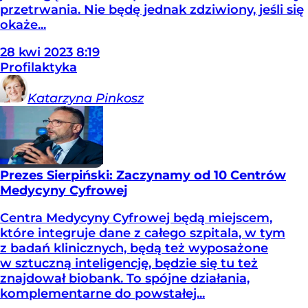
przetrwania. Nie będę jednak zdziwiony, jeśli się
okaże...
28
kwi
2023
8:19
Profilaktyka
Katarzyna
Pinkosz
Prezes Sierpiński: Zaczynamy od 10 Centrów
Medycyny Cyfrowej
Centra Medycyny Cyfrowej będą miejscem,
które integruje dane z całego szpitala, w tym
z badań klinicznych, będą też wyposażone
w sztuczną inteligencję, będzie się tu też
znajdował biobank. To spójne działania,
komplementarne do powstałej...