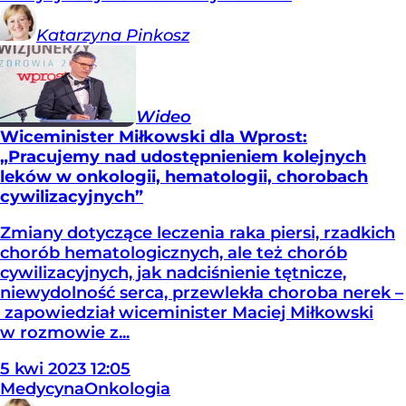
Katarzyna
Pinkosz
Wideo
Wiceminister Miłkowski dla Wprost:
„Pracujemy nad udostępnieniem kolejnych
leków w onkologii, hematologii, chorobach
cywilizacyjnych”
Zmiany dotyczące leczenia raka piersi, rzadkich
chorób hematologicznych, ale też chorób
cywilizacyjnych, jak nadciśnienie tętnicze,
niewydolność serca, przewlekła choroba nerek –
zapowiedział wiceminister Maciej Miłkowski
w rozmowie z...
5
kwi
2023
12:05
Medycyna
Onkologia