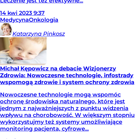
Leczenie jest też efektywne...
14
kwi
2023
9:37
Medycyna
Onkologia
Katarzyna
Pinkosz
Michał Kępowicz na debacie Wizjonerzy
Zdrowia: Nowoczesne technologie, infostrady
wspomogą zdrowie i system ochrony zdrowia
Nowoczesne technologie mogą wspomóc
ochronę środowiska naturalnego, które jest
jednym z najważniejszych z punktu widzenia
wpływu na chorobowość. W większym stopniu
wykorzystujmy też systemy umożliwiające
monitoring pacjenta, cyfrowe...