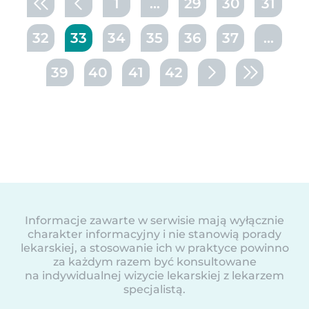
1
...
29
30
31
32
33
34
35
36
37
...
39
40
41
42
Informacje zawarte w serwisie mają wyłącznie
charakter informacyjny i nie stanowią porady
lekarskiej, a stosowanie ich w praktyce powinno
za każdym razem być konsultowane
na indywidualnej wizycie lekarskiej z lekarzem
specjalistą.