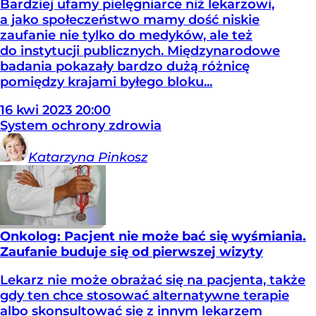
Bardziej ufamy pielęgniarce niż lekarzowi,
a jako społeczeństwo mamy dość niskie
zaufanie nie tylko do medyków, ale też
do instytucji publicznych. Międzynarodowe
badania pokazały bardzo dużą różnicę
pomiędzy krajami byłego bloku...
16
kwi
2023
20:00
System ochrony zdrowia
Katarzyna
Pinkosz
Onkolog: Pacjent nie może bać się wyśmiania.
Zaufanie buduje się od pierwszej wizyty
Lekarz nie może obrażać się na pacjenta, także
gdy ten chce stosować alternatywne terapie
albo skonsultować się z innym lekarzem