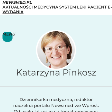
NEWSMED.PL
AKTUALNOŚCI
MEDYCYNA
SYSTEM
LEKI
PACJENT
E-
WYDANIA
MENU
Katarzyna Pinkosz
Dziennikarka medyczna, redaktor
naczelna portalu Newsmed we Wprost.
Od wielu lat pisze na temat medycyny,