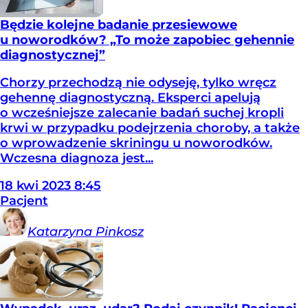
Będzie kolejne badanie przesiewowe
u noworodków? „To może zapobiec gehennie
diagnostycznej”
Chorzy przechodzą nie odyseję, tylko wręcz
gehennę diagnostyczną. Eksperci apelują
o wcześniejsze zalecanie badań suchej kropli
krwi w przypadku podejrzenia choroby, a także
o wprowadzenie skriningu u noworodków.
Wczesna diagnoza jest...
18
kwi
2023
8:45
Pacjent
Katarzyna
Pinkosz