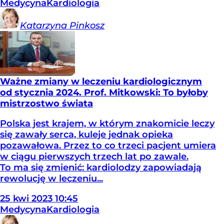
Medycyna
Kardiologia
Katarzyna
Pinkosz
Ważne zmiany w leczeniu kardiologicznym
od stycznia 2024. Prof. Mitkowski: To byłoby
mistrzostwo świata
Polska jest krajem, w którym znakomicie leczy
się zawały serca, kuleje jednak opieka
pozawałowa. Przez to co trzeci pacjent umiera
w ciągu pierwszych trzech lat po zawale.
To ma się zmienić: kardiolodzy zapowiadają
rewolucję w leczeniu...
25
kwi
2023
10:45
Medycyna
Kardiologia