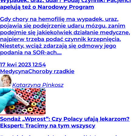
Wypadek, uraz, udar? Podaj czynnik! Pacjenci
apelują też o Narodowy Program
Gdy chory na hemofilię ma wypadek, uraz,
pojawia się podejrzenie udaru mózgu, zanim
podejmie się jakiekolwiek działanie medyczne,
najpierw trzeba podać czynnik krzepnięcia.
Niestety, wciąż zdarzają się odmowy jego
podania na SOR-ach....
17
kwi
2023
12:54
Medycyna
Choroby rzadkie
Katarzyna
Pinkosz
Sondaż „Wprost”: Czy Polacy ufają lekarzom?
Ekspert: Tracimy na tym wszyscy