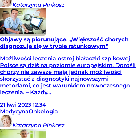
Katarzyna
Pinkosz
Objawy są piorunujące. „Większość chorych
diagnozuje się w trybie ratunkowym”
Możliwości leczenia ostrej białaczki szpikowej
Polsce są dziś na poziomie europejskim. Dorośli
chorzy nie zawsze mają jednak możliwości
skorzystać z diagnostyki najnowszymi
metodami, co jest warunkiem nowoczesnego
leczenia. – Każdy...
21
kwi
2023
12:34
Medycyna
Onkologia
Katarzyna
Pinkosz