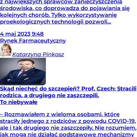
z największych sprawców zanieczyszczenia
środowiska, co doprowadza do pojawiania się
kolejnych chorób. Tylko wykorzystywanie
proekologicznych technologii pozwoli...
4
maj
2023
9:48
Rynek Farmaceutyczny
Katarzyna
Pinkosz
Skąd niechęć do szczepień? Prof. Czech: Stracili
rodzica, a drugiego nie zaszczepili.
To niebywałe
– Rozmawiałem z wieloma osobami, które
straciły jednego z rodziców z powodu COVID-19,
ale i tak drugiego nie zaszczepiły. Nie rozumiem,
jak mogą nie działać podstawowe mechanizmy