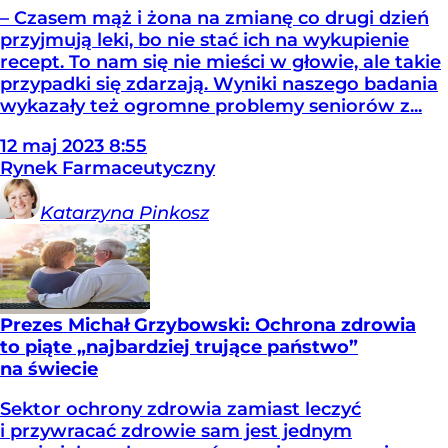
– Czasem mąż i żona na zmianę co drugi dzień
przyjmują leki, bo nie stać ich na wykupienie
recept. To nam się nie mieści w głowie, ale takie
przypadki się zdarzają. Wyniki naszego badania
wykazały też ogromne problemy seniorów z...
12
maj
2023
8:55
Rynek Farmaceutyczny
Katarzyna
Pinkosz
Prezes Michał Grzybowski: Ochrona zdrowia
to piąte „najbardziej trujące państwo”
na świecie
Sektor ochrony zdrowia zamiast leczyć
i przywracać zdrowie sam jest jednym