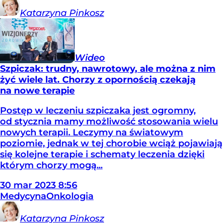
Katarzyna
Pinkosz
Wideo
Szpiczak: trudny, nawrotowy, ale można z nim
żyć wiele lat. Chorzy z opornością czekają
na nowe terapie
Postęp w leczeniu szpiczaka jest ogromny,
od stycznia mamy możliwość stosowania wielu
nowych terapii. Leczymy na światowym
poziomie, jednak w tej chorobie wciąż pojawiają
się kolejne terapie i schematy leczenia dzięki
którym chorzy mogą...
30
mar
2023
8:56
Medycyna
Onkologia
Katarzyna
Pinkosz