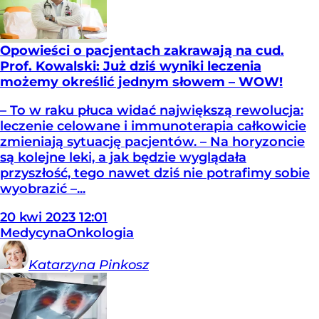
Opowieści o pacjentach zakrawają na cud.
Prof. Kowalski: Już dziś wyniki leczenia
możemy określić jednym słowem – WOW!
– To w raku płuca widać największą rewolucja:
leczenie celowane i immunoterapia całkowicie
zmieniają sytuację pacjentów. – Na horyzoncie
są kolejne leki, a jak będzie wyglądała
przyszłość, tego nawet dziś nie potrafimy sobie
wyobrazić –...
20
kwi
2023
12:01
Medycyna
Onkologia
Katarzyna
Pinkosz