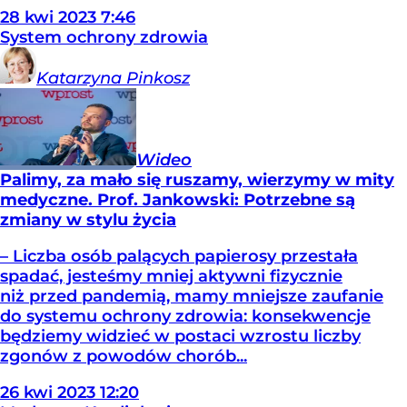
28
kwi
2023
7:46
System ochrony zdrowia
Katarzyna
Pinkosz
Wideo
Palimy, za mało się ruszamy, wierzymy w mity
medyczne. Prof. Jankowski: Potrzebne są
zmiany w stylu życia
– Liczba osób palących papierosy przestała
spadać, jesteśmy mniej aktywni fizycznie
niż przed pandemią, mamy mniejsze zaufanie
do systemu ochrony zdrowia: konsekwencje
będziemy widzieć w postaci wzrostu liczby
zgonów z powodów chorób...
26
kwi
2023
12:20