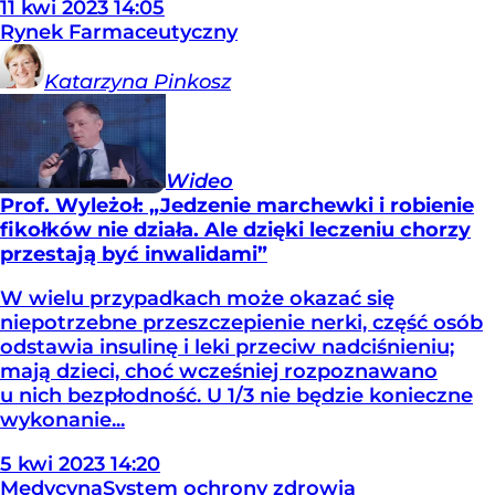
11
kwi
2023
14:05
Rynek Farmaceutyczny
Katarzyna
Pinkosz
Wideo
Prof. Wyleżoł: „Jedzenie marchewki i robienie
fikołków nie działa. Ale dzięki leczeniu chorzy
przestają być inwalidami”
W wielu przypadkach może okazać się
niepotrzebne przeszczepienie nerki, część osób
odstawia insulinę i leki przeciw nadciśnieniu;
mają dzieci, choć wcześniej rozpoznawano
u nich bezpłodność. U 1/3 nie będzie konieczne
wykonanie...
5
kwi
2023
14:20
Medycyna
System ochrony zdrowia