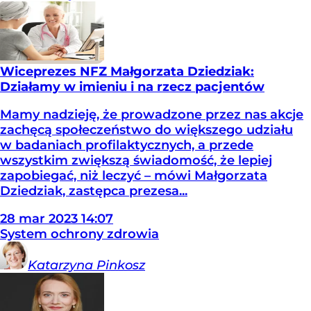
Wiceprezes NFZ Małgorzata Dziedziak:
Działamy w imieniu i na rzecz pacjentów
Mamy nadzieję, że prowadzone przez nas akcje
zachęcą społeczeństwo do większego udziału
w badaniach profilaktycznych, a przede
wszystkim zwiększą świadomość, że lepiej
zapobiegać, niż leczyć – mówi Małgorzata
Dziedziak, zastępca prezesa...
28
mar
2023
14:07
System ochrony zdrowia
Katarzyna
Pinkosz