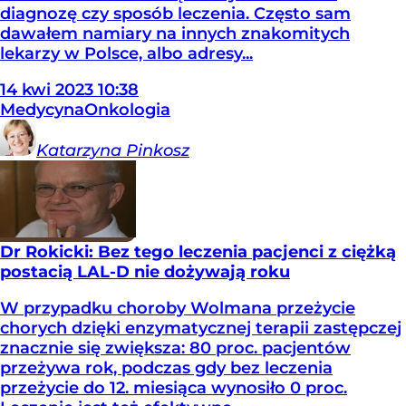
diagnozę czy sposób leczenia. Często sam
dawałem namiary na innych znakomitych
lekarzy w Polsce, albo adresy...
14
kwi
2023
10:38
Medycyna
Onkologia
Katarzyna
Pinkosz
Dr Rokicki: Bez tego leczenia pacjenci z ciężką
postacią LAL-D nie dożywają roku
W przypadku choroby Wolmana przeżycie
chorych dzięki enzymatycznej terapii zastępczej
znacznie się zwiększa: 80 proc. pacjentów
przeżywa rok, podczas gdy bez leczenia
przeżycie do 12. miesiąca wynosiło 0 proc.