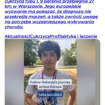
cukrzycą typu 1, 9 sierpnia przebiegnie 27
km w Warszawie. Jego europejskie
wyzwanie ma pokazać, że diagnoza nie
przekreśla marzeń, a także zwrócić uwagę
na potrzebę wcześniejszego wykrywania
choroby.
Aktualności
Cukrzyca
Profilaktyka i leczenie