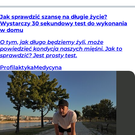
Jak sprawdzić szansę na długie życie?
Wystarczy 30 sekundowy test do wykonania
w domu
O tym, jak długo będziemy żyli, może
powiedzieć kondycja naszych mięśni. Jak to
sprawdzić? Jest prosty test.
Profilaktyka
Medycyna