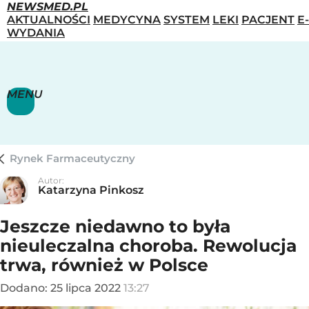
NEWSMED.PL
AKTUALNOŚCI
MEDYCYNA
SYSTEM
LEKI
PACJENT
E-
WYDANIA
MENU
Rynek Farmaceutyczny
Autor:
Katarzyna Pinkosz
Jeszcze niedawno to była
nieuleczalna choroba. Rewolucja
trwa, również w Polsce
Dodano:
25
lipca
2022
13:27