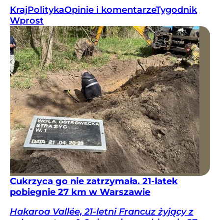
Kraj
Polityka
Opinie i komentarze
Tygodnik
Wprost
Cukrzyca go nie zatrzymała. 21-latek
pobiegnie 27 km w Warszawie
Hakaroa Vallée, 21-letni Francuz żyjący z