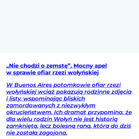
„Nie chodzi o zemstę”. Mocny apel
w sprawie ofiar rzezi wołyńskiej
W Buenos Aires potomkowie ofiar rzezi
wołyńskiej wciąż pokazują rodzinne zdjęcia
i listy, wspominając bliskich
zamordowanych z niezwykłym
okrucieństwem. Ich dramat przypomina, że
dla wielu rodzin Wołyń nie jest historią
zamkniętą, lecz bolesną raną, która do dziś
nie została zagojona.