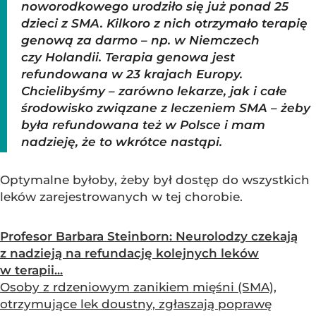
noworodkowego urodziło się już ponad 25
dzieci z SMA. Kilkoro z nich otrzymało terapię
genową za darmo – np. w Niemczech
czy Holandii. Terapia genowa jest
refundowana w 23 krajach Europy.
Chcielibyśmy – zarówno lekarze, jak i całe
środowisko związane z leczeniem SMA – żeby
była refundowana też w Polsce i mam
nadzieję, że to wkrótce nastąpi.
Optymalne byłoby, żeby był dostęp do wszystkich
leków zarejestrowanych w tej chorobie.
Profesor Barbara Steinborn: Neurolodzy czekają
z nadzieją na refundację kolejnych leków
w terapii...
Osoby z rdzeniowym zanikiem mięśni (SMA),
otrzymujące lek doustny, zgłaszają poprawę