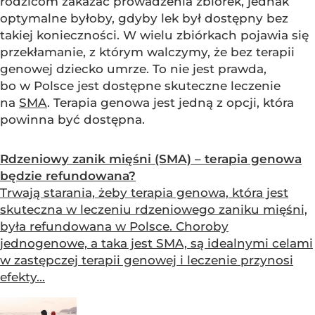
rodzicom zakazać prowadzenia zbiórek, jednak
optymalne byłoby, gdyby lek był dostępny bez
takiej konieczności. W wielu zbiórkach pojawia się
przekłamanie, z którym walczymy, że bez terapii
genowej dziecko umrze. To nie jest prawda,
bo w Polsce jest dostępne skuteczne leczenie
na
SMA
. Terapia genowa jest jedną z opcji, która
powinna być dostępna.
Rdzeniowy zanik mięśni (SMA) – terapia genowa
będzie refundowana?
Trwają starania, żeby terapia genowa, która jest
skuteczna w leczeniu rdzeniowego zaniku mięśni,
była refundowana w Polsce. Choroby
jednogenowe, a taka jest SMA, są idealnymi celami
w zastępczej terapii genowej i leczenie przynosi
efekty...