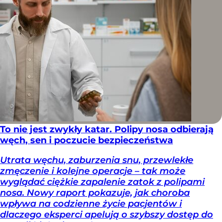
To nie jest zwykły katar. Polipy nosa odbierają
węch, sen i poczucie bezpieczeństwa
Utrata węchu, zaburzenia snu, przewlekłe
zmęczenie i kolejne operacje – tak może
wyglądać ciężkie zapalenie zatok z polipami
nosa. Nowy raport pokazuje, jak choroba
wpływa na codzienne życie pacjentów i
dlaczego eksperci apelują o szybszy dostęp do