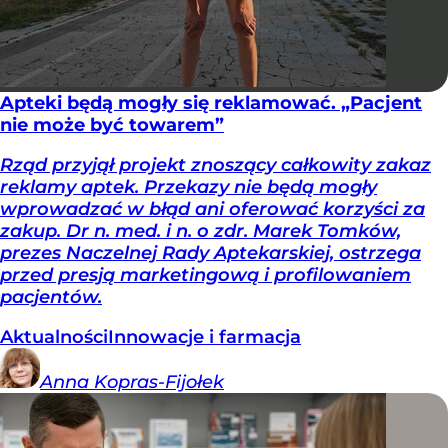
Apteki będą mogły się reklamować. „Pacjent
nie może być towarem”
Rząd przyjął projekt znoszący całkowity zakaz
reklamy aptek. Przekazy nie będą mogły
wprowadzać w błąd ani oferować korzyści za
zakup. Dr n. med. i n. o zdr. Marek Tomków,
prezes Naczelnej Rady Aptekarskiej, ostrzega
przed presją marketingową i profilowaniem
pacjentów.
Aktualności
Innowacje i farmacja
Anna
Kopras-Fijołek