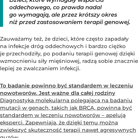
Dzieci, które wymagały wsparcia
oddechowego, co prawda nadal
go wymagają, ale przez krótszy okres
niż przed zastosowaniem terapii genowej.
Zauważamy też, że dzieci, które często zapadały
na infekcje dróg oddechowych i bardzo ciężko
je przechodziły, po podaniu terapii genowej dzięki
wzmocnieniu siły mięśniowej, radzą sobie znacznie
lepiej ze zwalczaniem infekcji.
To badanie powinno być standardem w leczeniu
nowotworów. Jest ważne dla całej rodziny
Diagnostyka molekularna polegająca na badaniu
mutacji w genach, takich jak BRCA, powinna być
standardem w leczeniu nowotworów – apelują
eksperci. Zapewniają, że dzięki temu można
zwiększyć skuteczność terapii nawet agresywnych
guzów...