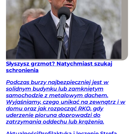
Słyszysz grzmot? Natychmiast szukaj
schronienia
Podczas burzy najbezpieczniej jest w
solidnym budynku lub zamkniętym
samochodzie z metalowym dachem.
Wyjaśniamy, czego unikać na zewnątrz i w
domu oraz jak rozpocząć RKO, gdy
uderzenie pioruna doprowadzi do
zatrzymania oddechu lub krążenia.
Aktualności
Profilaktyka i leczenie
Strefa