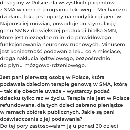
dostępny w Polsce dla wszystkich pacjentów
z SMA w ramach programu lekowego. Mechanizm
działania leku jest oparty na modyfikacji genów.
Najprościej mówiąc, powoduje on stymulację
genu SMN2 do większej produkcji białka SMN,
które jest niezbędne m.in. do prawidłowego
funkcjonowania neuronów ruchowych. Minusem
jest konieczność podawania leku co 4 miesiące,
drogą nakłucia lędźwiowego, bezpośrednio
do płynu mózgowo-rdzeniowego.
Jest pani pierwszą osobą w Polsce, która
podawała dzieciom terapię genową w SMA, którą
– tak się obecnie uważa – wystarczy podać
dziecku tylko raz w życiu. Terapia nie jest w Polsce
refundowana, dla tych dzieci zebrano pieniądze
w ramach zbiórek publicznych. Jakie są pani
doświadczenia z jej podawania?
Do tej pory zastosowałam ją u ponad 30 dzieci