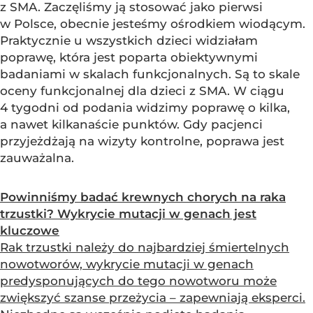
z SMA. Zaczęliśmy ją stosować jako pierwsi
w Polsce, obecnie jesteśmy ośrodkiem wiodącym.
Praktycznie u wszystkich dzieci widziałam
poprawę, która jest poparta obiektywnymi
badaniami w skalach funkcjonalnych. Są to skale
oceny funkcjonalnej dla dzieci z SMA. W ciągu
4 tygodni od podania widzimy poprawę o kilka,
a nawet kilkanaście punktów. Gdy pacjenci
przyjeżdżają na wizyty kontrolne, poprawa jest
zauważalna.
Powinniśmy badać krewnych chorych na raka
trzustki? Wykrycie mutacji w genach jest
kluczowe
Rak trzustki należy do najbardziej śmiertelnych
nowotworów, wykrycie mutacji w genach
predysponujących do tego nowotworu może
zwiększyć szanse przeżycia – zapewniają eksperci.