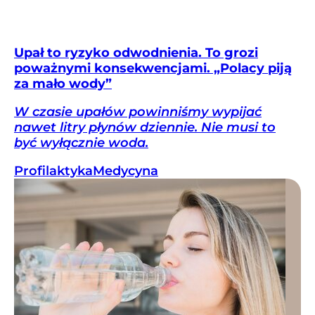
Upał to ryzyko odwodnienia. To grozi
poważnymi konsekwencjami. „Polacy piją
za mało wody”
W czasie upałów powinniśmy wypijać
nawet litry płynów dziennie. Nie musi to
być wyłącznie woda.
Profilaktyka
Medycyna