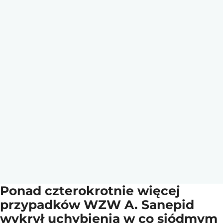
Ponad czterokrotnie więcej
przypadków WZW A. Sanepid
wykrył uchybienia w co siódmym