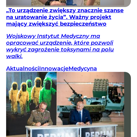
„To urządzenie zwiększy znacznie szanse
na uratowanie życia”. Ważny projekt
mający zwiększyć bezpieczeństwo
Wojskowy Instytut Medyczny ma
opracować urządzenie, które pozwoli
wykryć zagrożenie toksynami na polu
walki.
Aktualności
Innowacje
Medycyna