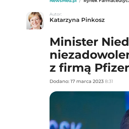
NewsMed.pl
/
Rynek Farmaceutyc
Autor:
Katarzyna Pinkosz
Minister Nied
niezadowolen
z firmą Pfize
Dodano:
17
marca
2023
8:31