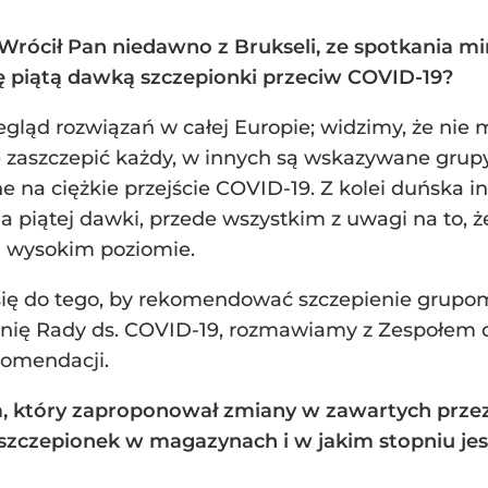
 Wrócił Pan niedawno z Brukseli, ze spotkania m
ę piątą dawką szczepionki przeciw COVID-19?
gląd rozwiązań w całej Europie; widzimy, że nie ma
 zaszczepić każdy, w innych są wskazywane grupy 
e na ciężkie przejście COVID-19. Z kolei duńska i
piątej dawki, przede wszystkim z uwagi na to, ż
na wysokim poziomie.
się do tego, by rekomendować szczepienie grupom
nię Rady ds. COVID-19, rozmawiamy z Zespołem d
komendacji.
m, który zaproponował zmiany w zawartych przez
 szczepionek w magazynach i w jakim stopniu je