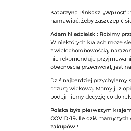
Katarzyna Pinkosz, „Wprost”:
namawiać, żeby zaszczepić si
Adam Niedzielski:
Robimy prze
W niektórych krajach może się
z wielochorobowością, narażon
nie rekomenduje przyjmowania 
obecnością przeciwciał, jest 
Dziś najbardziej przychylamy 
cezurą wiekową. Mamy już opi
podejmiemy decyzję co do re
Polska była pierwszym kraje
COVID-19. Ile dziś mamy tych
zakupów?