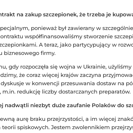
ntrakt na zakup szczepionek, że trzeba je kupow
specjalnym, ponieważ był zawierany w szczególnie 
kontraktu współfinansowaliśmy stworzenie szczep
zczepionkami. A teraz, jako partycypujący w rozw
esu biznesowego firmy.
u, gdy rozpoczęła się wojna w Ukrainie, użyliśmy
dzimy, że coraz więcej krajów zaczyna przyjmowa
dyskusje w konwencji przesuwania dostaw na późni
m.in. redukcję liczby dostarczanych preparatów.
ej nadwątli niezbyt duże zaufanie Polaków do sz
ewną aurę braku przejrzystości, a im więcej zna
eorii spiskowych. Jestem zwolennikiem przejrzys