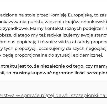
adzione na stole przez Komisję Europejską, to zas
 pokazywania punktu widzenia krajów członkowski
ą przypadkowe. Mamy kontekst różnych podejrzeń 
dobrze, dlatego my też radykalizujemy swoje stano
tóre nas popierają i również widzą absurdy prop
y tych propozycji, oczekujemy dalszych negocjacji
 będą proporcjonalne do sytuacji epidemicznej.
traktu jest to, że niezależnie od tego, czy mamy
ii, to musimy kupować ogromne ilości szczepio
rstwa w sprawie piątej dawki szczepionki na