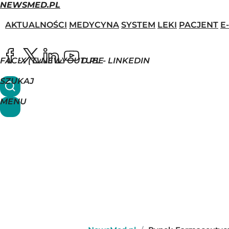
NEWSMED.PL
AKTUALNOŚCI
MEDYCYNA
SYSTEM
LEKI
PACJENT
E
FACEBOOK
X (TWITTER)
NEWSMED.PL - LINKEDIN
YOUTUBE
SZUKAJ
MENU