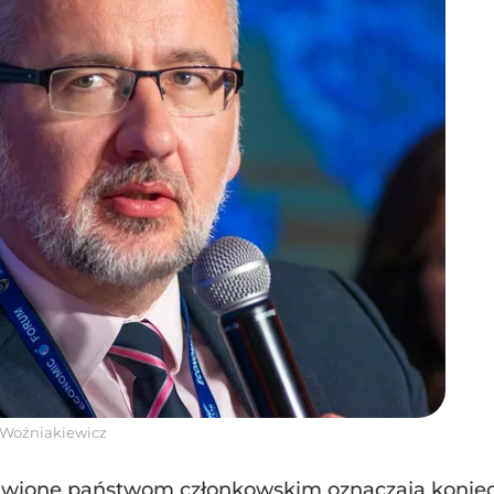
 Woźniakiewicz
tawione państwom członkowskim oznaczają konie