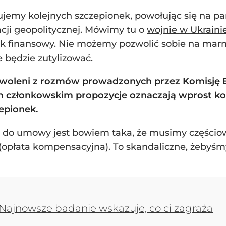
ujemy kolejnych szczepionek, powołując się na par
acji geopolitycznej. Mówimy tu o
wojnie w Ukraini
ek finansowy. Nie możemy pozwolić sobie na marn
je będzie zutylizować.
woleni z rozmów prowadzonych przez Komisję Eur
członkowskim propozycje oznaczają wprost ko
epionek.
 do umowy jest bowiem taka, że musimy częściowo 
płata kompensacyjna). To skandaliczne, żebyśmy p
Najnowsze badanie wskazuje, co ci zagraża