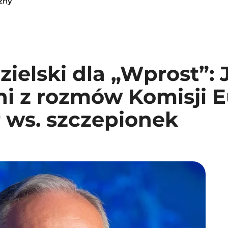
zny
zielski dla „Wprost”:
i z rozmów Komisji E
r ws. szczepionek