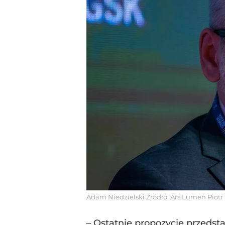
Adam Niedzielski
Źródło:
Ars Lumen Piotr
– Ostatnie propozycje przeds