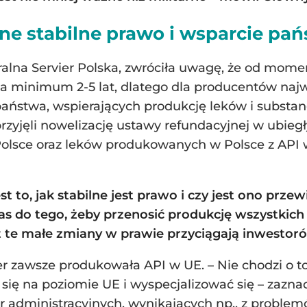
ne stabilne prawo i wsparcie pa
lna Servier Polska, zwróciła uwagę, że od moment
ija minimum 2-5 lat, dlatego dla producentów najw
aństwa, wspierających produkcję leków i substanc
rzyjęli nowelizację ustawy refundacyjnej w ubiegł
lsce oraz leków produkowanych w Polsce z API w
est to, jak stabilne jest prawo i czy jest ono pr
nas do tego, żeby przenosić produkcję wszystki
t te małe zmiany w prawie przyciągają inwestor
ier zawsze produkowała API w UE. – Nie chodzi o to
ć się na poziomie UE i wyspecjalizować się – zaz
er administracyjnych, wynikających np., z proble