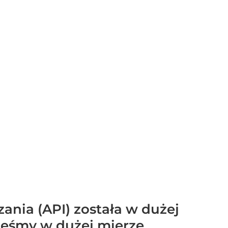
ania (API) została w dużej
steśmy w dużej mierze