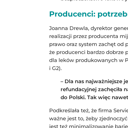
Producenci: potrzeb
Joanna Drewla, dyrektor genera
realizacji przez producenta m
prawo oraz system zachęt od p
że producenci bardzo dobrze p
dla leków produkowanych w Po
i G2).
– Dla nas najważniejsze j
refundacyjnej zachęciła 
do Polski. Tak więc nawe
Podkreślała też, że firma Serv
ważne jest to, żeby zjednoczy
jest też minimalizowanie bari