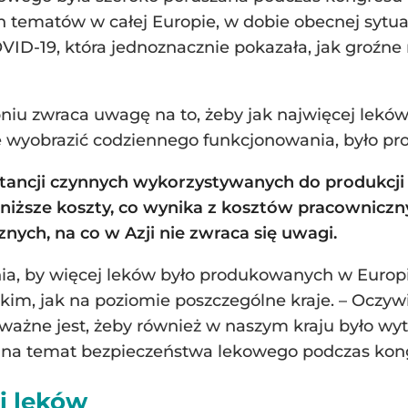
h tematów w całej Europie, w dobie obecnej sytua
ID-19, która jednoznacznie pokazała, jak groźne
iu zwraca uwagę na to, żeby jak najwięcej leków,
e wyobrazić codziennego funkcjonowania, było p
stancji czynnych wykorzystywanych do produkcji
 niższe koszty, co wynika z kosztów pracowniczny
nych, na co w Azji nie zwraca się uwagi.
nia, by więcej leków było produkowanych w Europie
im, jak na poziomie poszczególne kraje. – Oczyw
ażne jest, żeby również w naszym kraju było wyt
y na temat bezpieczeństwa lekowego podczas kon
i leków