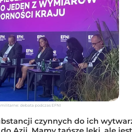
militarne: debata podczas EFNI
bstancji czynnych do ich wytwarz
do Azji. Mamy tańsze leki, ale je