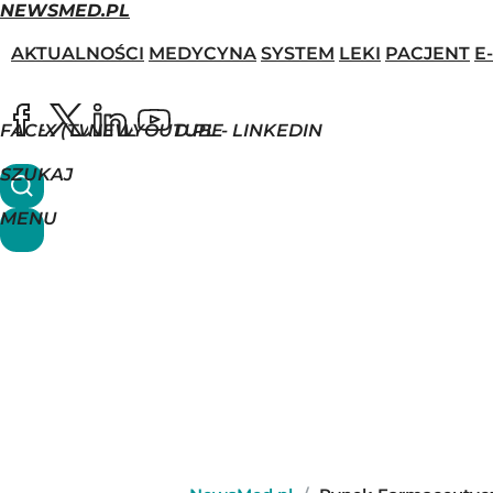
NEWSMED.PL
AKTUALNOŚCI
MEDYCYNA
SYSTEM
LEKI
PACJENT
E
FACEBOOK
X (TWITTER)
NEWSMED.PL - LINKEDIN
YOUTUBE
SZUKAJ
MENU