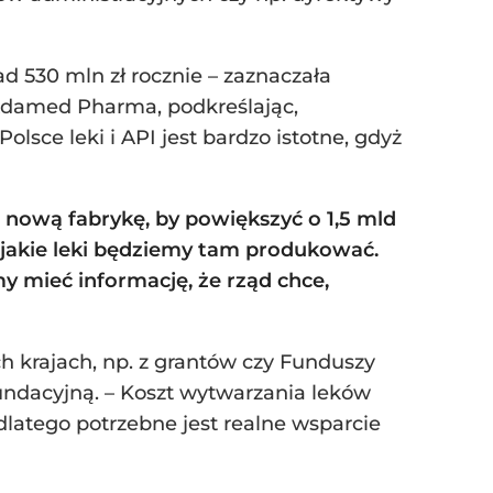
d 530 mln zł rocznie – zaznaczała
 Adamed Pharma, podkreślając,
sce leki i API jest bardzo istotne, gdyż
 nową fabrykę, by powiększyć o 1,5 mld
, jakie leki będziemy tam produkować.
my mieć informację, że rząd chce,
h krajach, np. z grantów czy Funduszy
undacyjną. – Koszt wytwarzania leków
latego potrzebne jest realne wsparcie