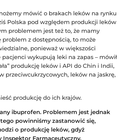
 możemy mówić o brakach leków na rynku
Dziś Polska pod względem produkcji leków
wym problemem jest też to, że mamy
ę problem z dostępnością, to może
owiedzialne, ponieważ w większości
 pacjenci wykupują leki na zapas – mówił
a” produkcję leków i API do Chin i Indii,
ów przeciwcukrzycowych, leków na jaskrę,
ieść produkcję do ich krajów.
wany ibuprofen. Problemem jest jednak
dlatego powinniśmy zastanowić się,
hodzi o produkcję leków, gdyż
y Inspektor Farmaceutyczny.