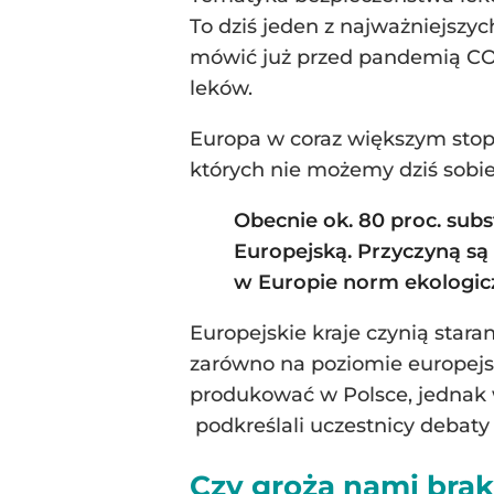
To dziś jeden z najważniejszyc
mówić już przed pandemią COV
leków.
Europa w coraz większym stopn
których nie możemy dziś sobi
Obecnie ok. 80 proc. sub
Europejską. Przyczyną są
w Europie norm ekologicz
Europejskie kraje czynią stara
zarówno na poziomie europejsk
produkować w Polsce, jednak w
podkreślali uczestnicy debat
Czy grożą nami brak