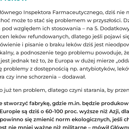
Głównego Inspektora Farmaceutycznego, dziś nie
choć może to stać się problemem w przyszłości. 
, a pod względem ich stosowania – na 5. Dodatko
 cen leków refundowanych, dlatego jeśli pojawi si
ówienie i pisanie o braku leków dziś jest nieodp
kalny, a podnoszenie tego problemu powoduje, że
est jednak też to, że Europa w dużej mierze „oddał
ę problemy z dostępnością np. antybiotyków, lek
a czy inne schorzenia – dodawał.
 już ten problem, dlatego czyni starania, by przen
ce stworzyć fabrykę, gdzie m.in. będzie produko
 Europie są dziś o 60-100 proc. wyższe niż Azji, 
powinno się zmienić norm ekologicznych, jeśli c
st nie mniej ważne niż militarne – mówił Główn