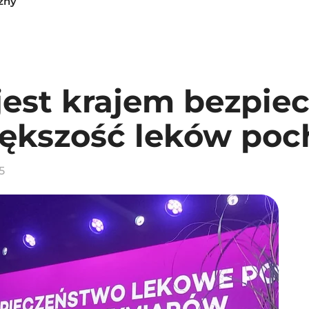
zny
 jest krajem bezpi
kszość leków poch
5