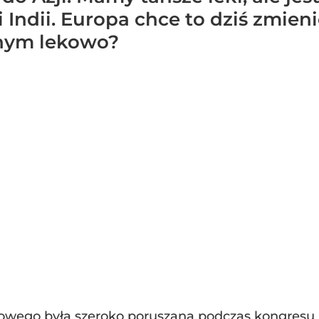
 Indii. Europa chce to dziś zmieni
znym lekowo?
wego była szeroko poruszana podczas kongresu 