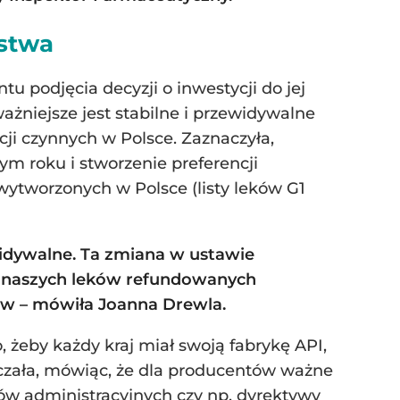
ństwa
u podjęcia decyzji o inwestycji do jej
ażniejsze jest stabilne i przewidywalne
ji czynnych w Polsce. Zaznaczyła,
ym roku i stworzenie preferencji
ytworzonych w Polsce (listy leków G1
zewidywalne. Ta zmiana w ustawie
ch naszych leków refundowanych
ów – mówiła Joanna Drewla.
, żeby każdy kraj miał swoją fabrykę API,
naczała, mówiąc, że dla producentów ważne
mów administracyjnych czy np. dyrektywy