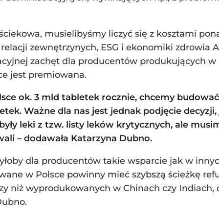
ściekowa, musielibyśmy liczyć się z kosztami pona
 relacji zewnętrzynych, ESG i ekonomiki zdrowia
cyjnej zachęt dla producentów produkujących w Pol
ce jest premiowana.
sce ok. 3 mld tabletek rocznie, chcemy budować
tek. Ważne dla nas jest jednak podjęcie decyzji
były leki z tzw. listy leków krytycznych, ale musi
ali – dodawała Katarzyna Dubno.
byłoby dla producentów takie wsparcie jak w innyc
owane w Polsce powinny mieć szybszą ścieżkę ref
szy niż wyprodukowanych w Chinach czy Indiach, d
Dubno.