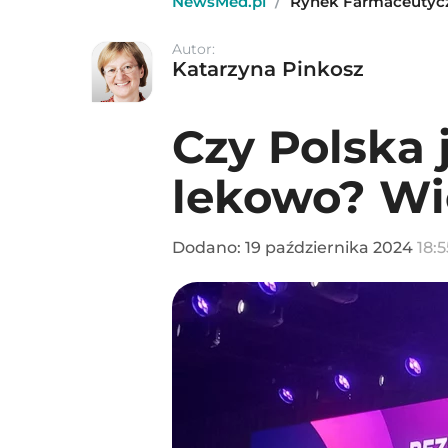
NewsMed.pl
/
Rynek Farmaceutyc
Autor:
Katarzyna Pinkosz
Czy Polska
lekowo? Wię
Dodano:
19
października
2024
18:5