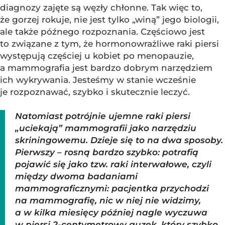
diagnozy zajęte są węzły chłonne. Tak więc to,
że gorzej rokuje, nie jest tylko „winą” jego biologii,
ale także późnego rozpoznania. Częściowo jest
to związane z tym, że hormonowrażliwe raki piersi
występują częściej u kobiet po menopauzie,
a mammografia jest bardzo dobrym narzędziem
ich wykrywania. Jesteśmy w stanie wcześnie
je rozpoznawać, szybko i skutecznie leczyć.
Natomiast potrójnie ujemne raki piersi
„uciekają” mammografii jako narzędziu
skriningowemu. Dzieje się to na dwa sposoby.
Pierwszy – rosną bardzo szybko: potrafią
pojawić się jako tzw. raki interwałowe, czyli
między dwoma badaniami
mammograficznymi: pacjentka przychodzi
na mammografię, nic w niej nie widzimy,
a w kilka miesięcy później nagle wyczuwa
w piersi 2-centymetrowy guzek, który szybko