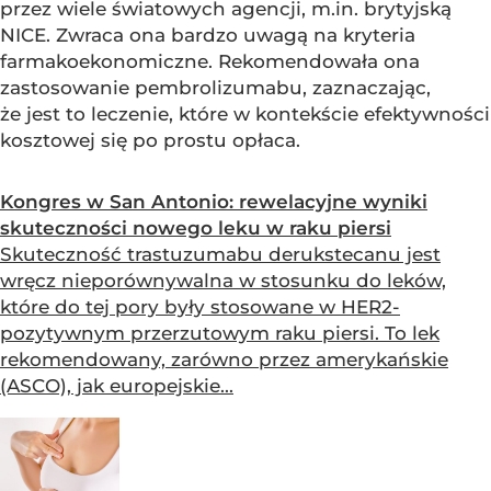
przez wiele światowych agencji, m.in. brytyjską
NICE. Zwraca ona bardzo uwagą na kryteria
farmakoekonomiczne. Rekomendowała ona
zastosowanie pembrolizumabu, zaznaczając,
że jest to leczenie, które w kontekście efektywności
kosztowej się po prostu opłaca.
Kongres w San Antonio: rewelacyjne wyniki
skuteczności nowego leku w raku piersi
Skuteczność trastuzumabu derukstecanu jest
wręcz nieporównywalna w stosunku do leków,
które do tej pory były stosowane w HER2-
pozytywnym przerzutowym raku piersi. To lek
rekomendowany, zarówno przez amerykańskie
(ASCO), jak europejskie...