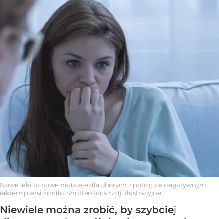
Nowe leki to nowe nadzieje dla chorych z potrójnie negatywnym
rakiem piersi
Źródło:
Shutterstock
/
zdj. ilustracyjne
Niewiele można zrobić, by szybciej