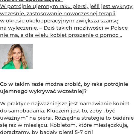
W potrójnie ujemnym raku piersi, jeśli jest wykryty
wcześnie, zastosowanie nowoczesnej terapii
w okresie okołooperacyjnym zwiększa szansę
na wyleczenie. – Dziś takich możliwości w Polsce
nie ma, a dla wielu kobiet proszenie o pomoc...
Co w takim razie można zrobić, by raka potrójnie
ujemnego wykrywać wcześniej?
W praktyce najważniejsze jest namawianie kobiet
do samobadania. Kluczem jest to, żeby „być
uważnym” na piersi. Rozsądna strategia to badanie
się raz w miesiącu. Kobietom, które miesiączkują,
doradzamy, by badały piersi 5-7 dni