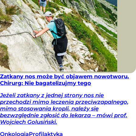
Zatkany nos może być objawem nowotworu.
Chirurg: Nie bagatelizujmy tego
Jeżeli zatkany z jednej strony nos nie
przechodzi mimo leczenia przeciwzapalnego,
mimo stosowania kropli, należy się
bezwzględnie zgłosić do lekarza – mówi prof.
Wojciech Golusiński.
Onkologia
Profilaktyka