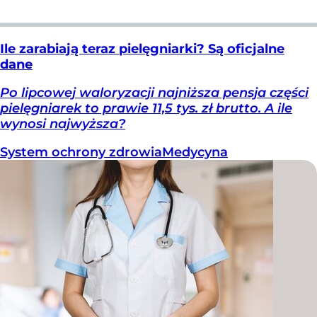
Ile zarabiają teraz pielęgniarki? Są oficjalne
dane
Po lipcowej waloryzacji najniższa pensja części
pielęgniarek to prawie 11,5 tys. zł brutto. A ile
wynosi najwyższa?
System ochrony zdrowia
Medycyna