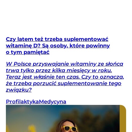
Czy latem też trzeba suplementować
witaminę D? Są osoby, które powinny
o tym pamiętać
W Polsce przyswajanie witaminy ze słońca
trwa tylko przez kilka miesięcy w roku.
Teraz jest właśnie ten czas. Czy to oznacza,
że trzeba porzucić suplementowanie tego
związku?
Profilaktyka
Medycyna