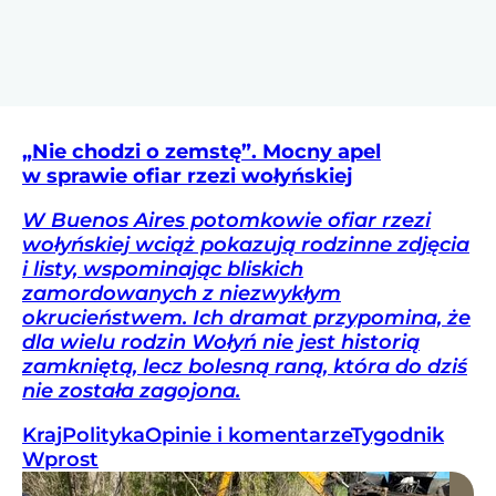
„Nie chodzi o zemstę”. Mocny apel
w sprawie ofiar rzezi wołyńskiej
W Buenos Aires potomkowie ofiar rzezi
wołyńskiej wciąż pokazują rodzinne zdjęcia
i listy, wspominając bliskich
zamordowanych z niezwykłym
okrucieństwem. Ich dramat przypomina, że
dla wielu rodzin Wołyń nie jest historią
zamkniętą, lecz bolesną raną, która do dziś
nie została zagojona.
Kraj
Polityka
Opinie i komentarze
Tygodnik
Wprost