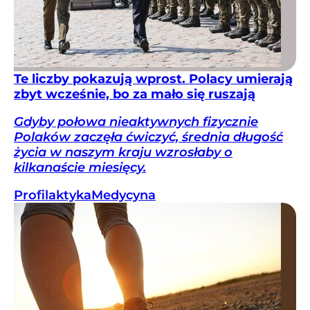
Te liczby pokazują wprost. Polacy umierają
zbyt wcześnie, bo za mało się ruszają
Gdyby połowa nieaktywnych fizycznie
Polaków zaczęła ćwiczyć, średnia długość
życia w naszym kraju wzrosłaby o
kilkanaście miesięcy.
Profilaktyka
Medycyna