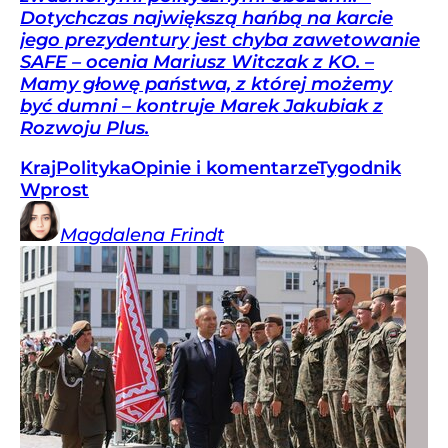
Dotychczas największą hańbą na karcie
jego prezydentury jest chyba zawetowanie
SAFE – ocenia Mariusz Witczak z KO. –
Mamy głowę państwa, z której możemy
być dumni – kontruje Marek Jakubiak z
Rozwoju Plus.
Kraj
Polityka
Opinie i komentarze
Tygodnik
Wprost
Magdalena
Frindt