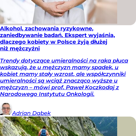
Alkohol, zachowania ryzykowne,
zaniedbywanie badań. Ekspert wyjaśnia,
dlaczego kobiety w Polsce żyją dłużej
niż mężczyźni
Trendy dotyczące umieralności na raka płuca
wskazują, że u mężczyzn mamy spadek, u
kobiet mamy stały wzrost, ale współczynniki
umieralności są wciąż znacząco wyższe u
mężczyzn – mówi prof. Paweł Koczkodaj z
Narodowego Instytutu Onkologii.
Adrian
Dąbek