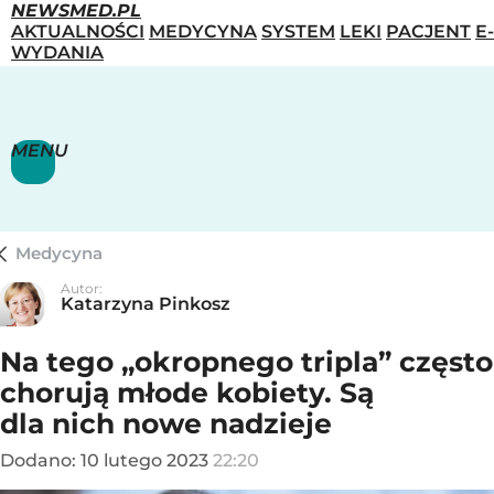
NEWSMED.PL
AKTUALNOŚCI
MEDYCYNA
SYSTEM
LEKI
PACJENT
E-
WYDANIA
MENU
Medycyna
Autor:
Katarzyna Pinkosz
Na tego „okropnego tripla” często
chorują młode kobiety. Są
dla nich nowe nadzieje
Dodano:
10
lutego
2023
22:20