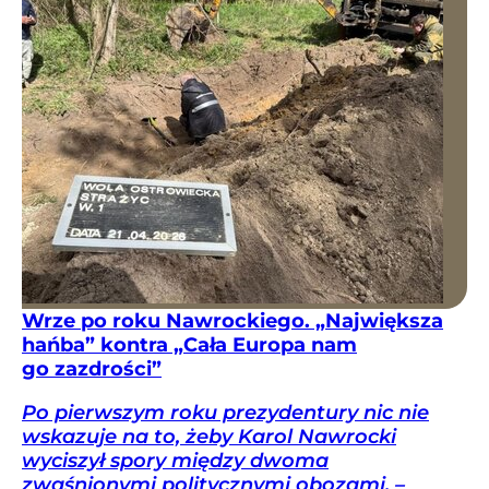
Wrze po roku Nawrockiego. „Największa
hańba” kontra „Cała Europa nam
go zazdrości”
Po pierwszym roku prezydentury nic nie
wskazuje na to, żeby Karol Nawrocki
wyciszył spory między dwoma
zwaśnionymi politycznymi obozami. –