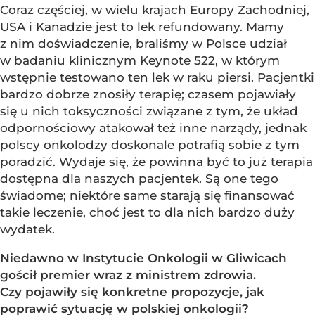
Coraz częściej, w wielu krajach Europy Zachodniej,
USA i Kanadzie jest to lek refundowany. Mamy
z nim doświadczenie, braliśmy w Polsce udział
w badaniu klinicznym Keynote 522, w którym
wstępnie testowano ten lek w raku piersi. Pacjentki
bardzo dobrze znosiły terapię; czasem pojawiały
się u nich toksyczności związane z tym, że układ
odpornościowy atakował też inne narządy, jednak
polscy onkolodzy doskonale potrafią sobie z tym
poradzić. Wydaje się, że powinna być to już terapia
dostępna dla naszych pacjentek. Są one tego
świadome; niektóre same starają się finansować
takie leczenie, choć jest to dla nich bardzo duży
wydatek.
Niedawno w Instytucie Onkologii w Gliwicach
gościł premier wraz z ministrem zdrowia.
Czy pojawiły się konkretne propozycje, jak
poprawić sytuację w polskiej onkologii?