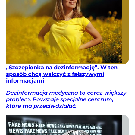
„Szczepionka na dezinformację”. W ten
sposób chcą walczyć z fałszywymi
informacjami
Dezinformacja medyczna to coraz większy
problem. Powstaje specjalne centrum,
które ma przeciwdziałać.