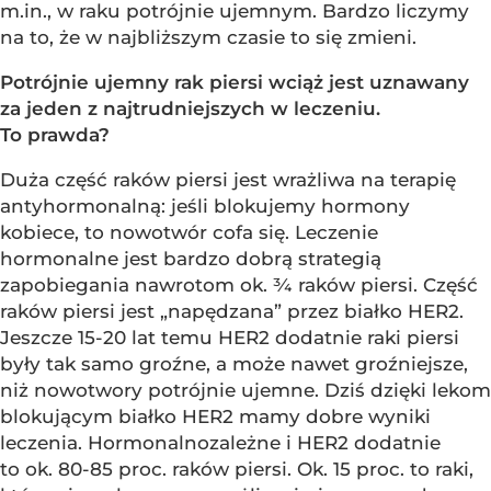
m.in., w raku potrójnie ujemnym. Bardzo liczymy
na to, że w najbliższym czasie to się zmieni.
Potrójnie ujemny rak piersi wciąż jest uznawany
za jeden z najtrudniejszych w leczeniu.
To prawda?
Duża część raków piersi jest wrażliwa na terapię
antyhormonalną: jeśli blokujemy hormony
kobiece, to nowotwór cofa się. Leczenie
hormonalne jest bardzo dobrą strategią
zapobiegania nawrotom ok. ¾ raków piersi. Część
raków piersi jest „napędzana” przez białko HER2.
Jeszcze 15-20 lat temu HER2 dodatnie raki piersi
były tak samo groźne, a może nawet groźniejsze,
niż nowotwory potrójnie ujemne. Dziś dzięki lekom
blokującym białko HER2 mamy dobre wyniki
leczenia. Hormonalnozależne i HER2 dodatnie
to ok. 80-85 proc. raków piersi. Ok. 15 proc. to raki,