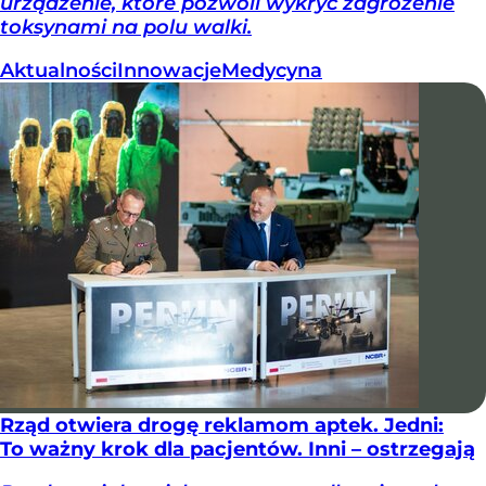
urządzenie, które pozwoli wykryć zagrożenie
toksynami na polu walki.
Aktualności
Innowacje
Medycyna
Rząd otwiera drogę reklamom aptek. Jedni:
To ważny krok dla pacjentów. Inni – ostrzegają