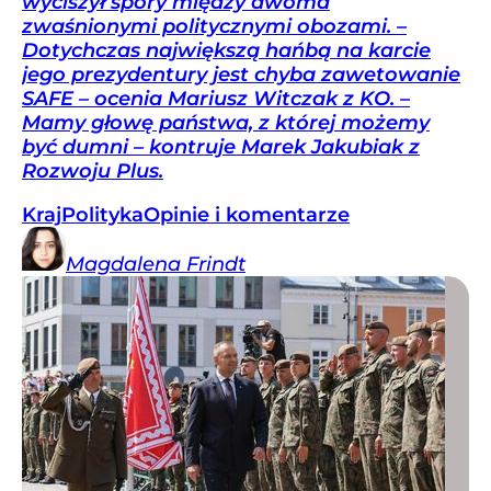
wyciszył spory między dwoma
zwaśnionymi politycznymi obozami. –
Dotychczas największą hańbą na karcie
jego prezydentury jest chyba zawetowanie
SAFE – ocenia Mariusz Witczak z KO. –
Mamy głowę państwa, z której możemy
być dumni – kontruje Marek Jakubiak z
Rozwoju Plus.
Kraj
Polityka
Opinie i komentarze
Magdalena
Frindt