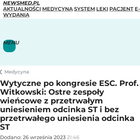
NEWSMED.PL
AKTUALNOŚCI
MEDYCYNA
SYSTEM
LEKI
PACJENT
E-
WYDANIA
MENU
Medycyna
Wytyczne po kongresie ESC. Prof.
Witkowski: Ostre zespoły
wieńcowe z przetrwałym
uniesieniem odcinka ST i bez
przetrwałego uniesienia odcinka
ST
Dodano:
26
września
2023
21:46