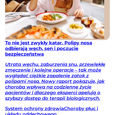
To nie jest zwykły katar. Polipy nosa
odbierają węch, sen i poczucie
bezpieczeństwa
Utrata węchu, zaburzenia snu, przewlekłe
zmęczenie i kolejne operacje – tak może
wyglądać ciężkie zapalenie zatok z
polipami nosa. Nowy raport pokazuje, jak
choroba wpływa na codzienne życie
pacjentów i dlaczego eksperci apelują o
szybszy dostęp do terapii biologicznych.
System ochrony zdrowia
Choroby płuc i
układu oddechowego