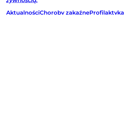
żywnością.
Aktualności
Choroby zakaźne
Profilaktyka
Czy woda z kranu w Polsce jest zdrowa
i bezpieczna? „Wciąż cieszy się złą sławą”
Woda kranach w Polsce jest bezpieczna, a