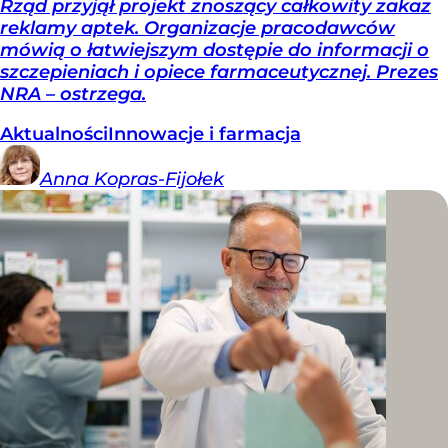
Rząd przyjął projekt znoszący całkowity zakaz
reklamy aptek. Organizacje pracodawców
mówią o łatwiejszym dostępie do informacji o
szczepieniach i opiece farmaceutycznej. Prezes
NRA – ostrzega.
Aktualności
Innowacje i farmacja
Anna
Kopras-Fijołek