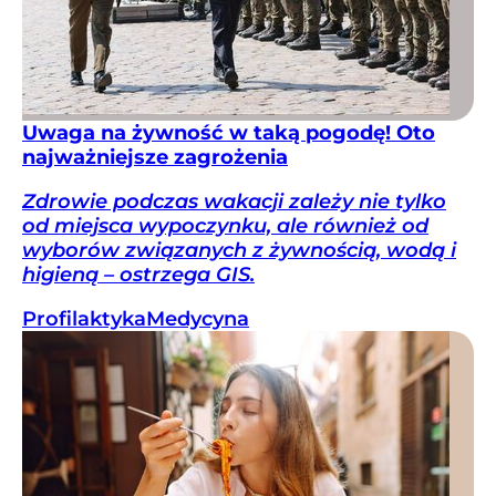
Uwaga na żywność w taką pogodę! Oto
najważniejsze zagrożenia
Zdrowie podczas wakacji zależy nie tylko
od miejsca wypoczynku, ale również od
wyborów związanych z żywnością, wodą i
higieną – ostrzega GIS.
Profilaktyka
Medycyna