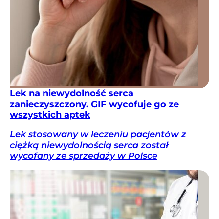
Lek na niewydolność serca
zanieczyszczony. GIF wycofuje go ze
wszystkich aptek
Lek stosowany w leczeniu pacjentów z
ciężką niewydolnością serca został
wycofany ze sprzedaży w Polsce