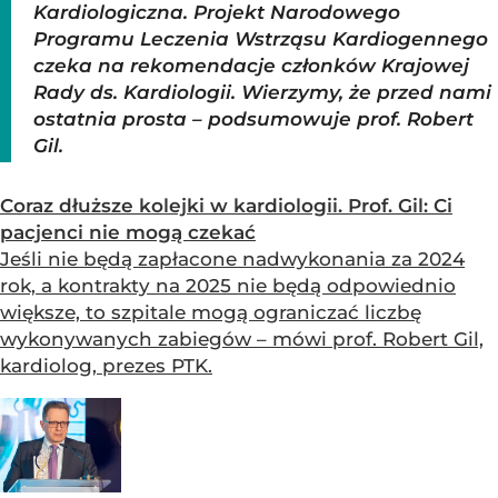
Kardiologiczna. Projekt Narodowego
Programu Leczenia Wstrząsu Kardiogennego
czeka na rekomendacje członków Krajowej
Rady ds. Kardiologii. Wierzymy, że przed nami
ostatnia prosta
–
podsumowuje
prof. Robert
Gil
.
Coraz dłuższe kolejki w kardiologii. Prof. Gil: Ci
pacjenci nie mogą czekać
Jeśli nie będą zapłacone nadwykonania za 2024
rok, a kontrakty na 2025 nie będą odpowiednio
większe, to szpitale mogą ograniczać liczbę
wykonywanych zabiegów – mówi prof. Robert Gil,
kardiolog, prezes PTK.