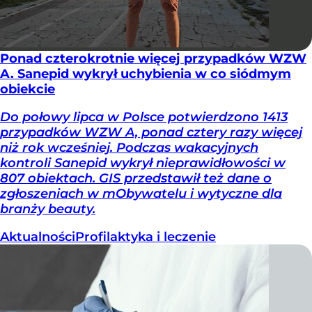
Ponad czterokrotnie więcej przypadków WZW
A. Sanepid wykrył uchybienia w co siódmym
obiekcie
Do połowy lipca w Polsce potwierdzono 1413
przypadków WZW A, ponad cztery razy więcej
niż rok wcześniej. Podczas wakacyjnych
kontroli Sanepid wykrył nieprawidłowości w
807 obiektach. GIS przedstawił też dane o
zgłoszeniach w mObywatelu i wytyczne dla
branży beauty.
Aktualności
Profilaktyka i leczenie