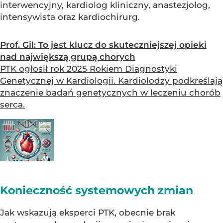
interwencyjny, kardiolog kliniczny, anastezjolog,
intensywista oraz kardiochirurg.
Prof. Gil: To jest klucz do skuteczniejszej opieki
nad największą grupą chorych
PTK ogłosił rok 2025 Rokiem Diagnostyki
Genetycznej w Kardiologii. Kardiolodzy podkreślają
znaczenie badań genetycznych w leczeniu chorób
serca.
Konieczność systemowych zmian
Jak wskazują eksperci PTK, obecnie brak