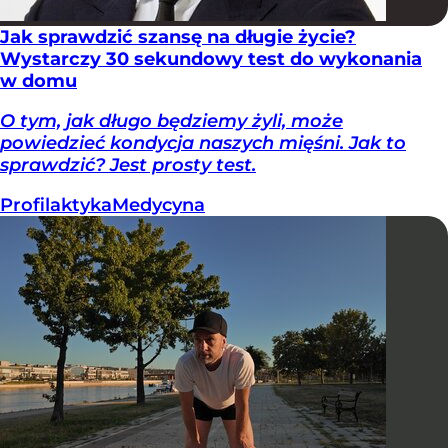
Jak sprawdzić szansę na długie życie?
Wystarczy 30 sekundowy test do wykonania
w domu
O tym, jak długo będziemy żyli, może
powiedzieć kondycja naszych mięśni. Jak to
sprawdzić? Jest prosty test.
Profilaktyka
Medycyna