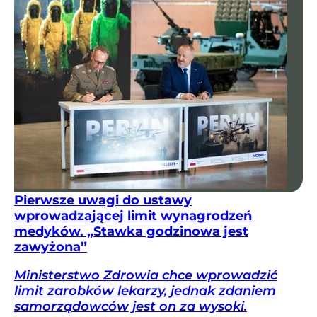
Pierwsze uwagi do ustawy
wprowadzającej limit wynagrodzeń
medyków. „Stawka godzinowa jest
zawyżona”
Ministerstwo Zdrowia chce wprowadzić
limit zarobków lekarzy, jednak zdaniem
samorządowców jest on za wysoki.