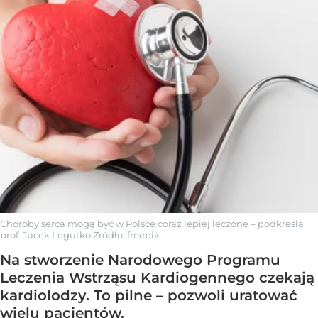
Choroby serca mogą być w Polsce coraz lepiej leczone – podkreśla
prof. Jacek Legutko
Źródło:
freepik
Na stworzenie Narodowego Programu
Leczenia Wstrząsu Kardiogennego czekają
kardiolodzy. To pilne – pozwoli uratować
wielu pacjentów.