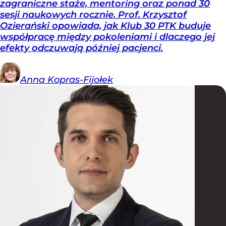
zagraniczne staże, mentoring oraz ponad 30
sesji naukowych rocznie. Prof. Krzysztof
Ozierański opowiada, jak Klub 30 PTK buduje
współpracę między pokoleniami i dlaczego jej
efekty odczuwają później pacjenci.
Anna
Kopras-Fijołek