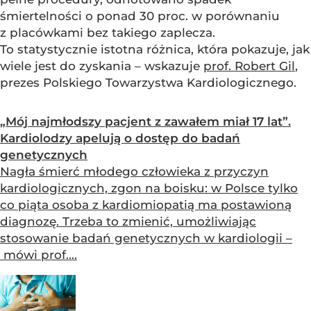
śmiertelności o ponad 30 proc. w porównaniu
z placówkami bez takiego zaplecza.
To statystycznie istotna różnica, która pokazuje, jak
wiele jest do zyskania – wskazuje
prof. Robert Gil
,
prezes Polskiego Towarzystwa Kardiologicznego.
„Mój najmłodszy pacjent z zawałem miał 17 lat”.
Kardiolodzy apelują o dostęp do badań
genetycznych
Nagła śmierć młodego człowieka z przyczyn
kardiologicznych, zgon na boisku: w Polsce tylko
co piąta osoba z kardiomiopatią ma postawioną
diagnozę. Trzeba to zmienić, umożliwiając
stosowanie badań genetycznych w kardiologii –
mówi prof....