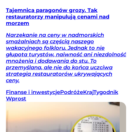
Tajemnica paragonów grozy. Tak
restauratorzy manipulują cenami nad
morzem
Narzekanie na ceny w nadmorskich
smażalniach są częścią naszego
wakacyjnego folkloru. Jednak to nie
głupota turystów, naiwność ani niezdolność
mnożenia i dodawania do stu. To
przemyślana, ale nie do końca uczciwa
strategia restauratorów ukrywających
ceny.
Finanse i inwestycje
Podróże
Kraj
Tygodnik
Wprost