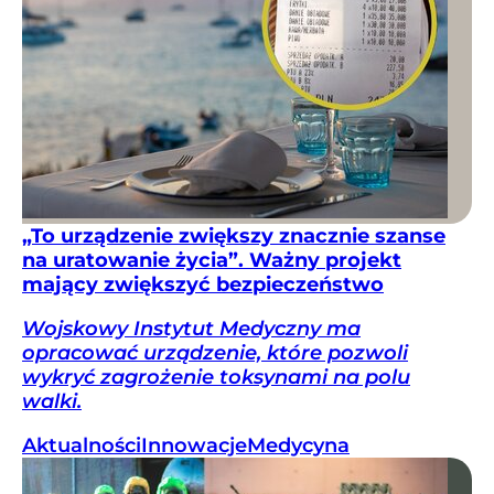
„To urządzenie zwiększy znacznie szanse
na uratowanie życia”. Ważny projekt
mający zwiększyć bezpieczeństwo
Wojskowy Instytut Medyczny ma
opracować urządzenie, które pozwoli
wykryć zagrożenie toksynami na polu
walki.
Aktualności
Innowacje
Medycyna