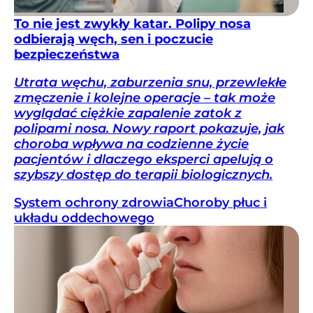
To nie jest zwykły katar. Polipy nosa
odbierają węch, sen i poczucie
bezpieczeństwa
Utrata węchu, zaburzenia snu, przewlekłe
zmęczenie i kolejne operacje – tak może
wyglądać ciężkie zapalenie zatok z
polipami nosa. Nowy raport pokazuje, jak
choroba wpływa na codzienne życie
pacjentów i dlaczego eksperci apelują o
szybszy dostęp do terapii biologicznych.
System ochrony zdrowia
Choroby płuc i
układu oddechowego