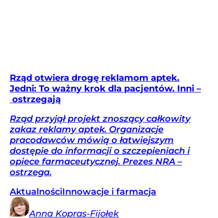
Rząd otwiera drogę reklamom aptek.
Jedni: To ważny krok dla pacjentów. Inni –
ostrzegają
Rząd przyjął projekt znoszący całkowity
zakaz reklamy aptek. Organizacje
pracodawców mówią o łatwiejszym
dostępie do informacji o szczepieniach i
opiece farmaceutycznej. Prezes NRA –
ostrzega.
Aktualności
Innowacje i farmacja
Anna
Kopras-Fijołek