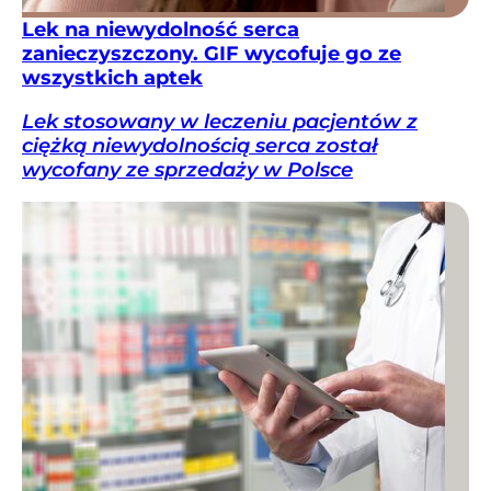
Lek na niewydolność serca
zanieczyszczony. GIF wycofuje go ze
wszystkich aptek
Lek stosowany w leczeniu pacjentów z
ciężką niewydolnością serca został
wycofany ze sprzedaży w Polsce