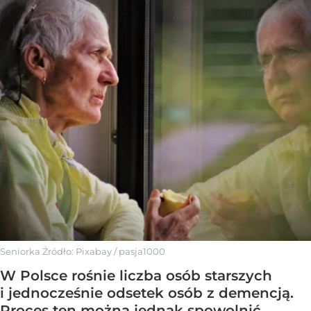
Seniorka
Źródło:
Pixabay
/
pasja1000
W Polsce rośnie liczba osób starszych
i jednocześnie odsetek osób z demencją.
Proces ten można jednak spowolnić.