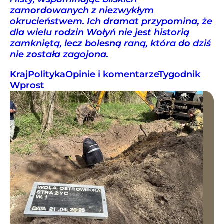
zamordowanych z niezwykłym
okrucieństwem. Ich dramat przypomina, że
dla wielu rodzin Wołyń nie jest historią
zamkniętą, lecz bolesną raną, która do dziś
nie została zagojona.
Kraj
Polityka
Opinie i komentarze
Tygodnik
Wprost