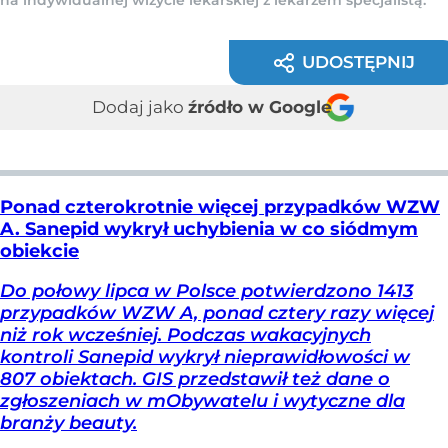
UDOSTĘPNIJ
Dodaj jako
źródło w Google
Ponad czterokrotnie więcej przypadków WZW
A. Sanepid wykrył uchybienia w co siódmym
obiekcie
Do połowy lipca w Polsce potwierdzono 1413
przypadków WZW A, ponad cztery razy więcej
niż rok wcześniej. Podczas wakacyjnych
kontroli Sanepid wykrył nieprawidłowości w
807 obiektach. GIS przedstawił też dane o
zgłoszeniach w mObywatelu i wytyczne dla
branży beauty.