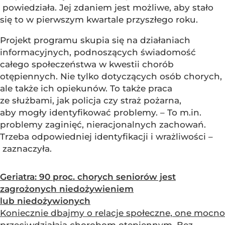
powiedziała. Jej zdaniem jest możliwe, aby stało
się to w pierwszym kwartale przyszłego roku.
Projekt programu skupia się na działaniach
informacyjnych, podnoszących świadomość
całego społeczeństwa w kwestii chorób
otępiennych. Nie tylko dotyczących osób chorych,
ale także ich opiekunów. To także praca
ze służbami, jak policja czy straż pożarna,
aby mogły identyfikować problemy. – To m.in.
problemy zaginięć, nieracjonalnych zachowań.
Trzeba odpowiedniej identyfikacji i wrażliwości –
zaznaczyła.
Geriatra: 90 proc. chorych seniorów jest
zagrożonych niedożywieniem
lub niedożywionych
Koniecznie dbajmy o relacje społeczne, one mocno
przeciwdziałają chorobom otępiennym. Bez