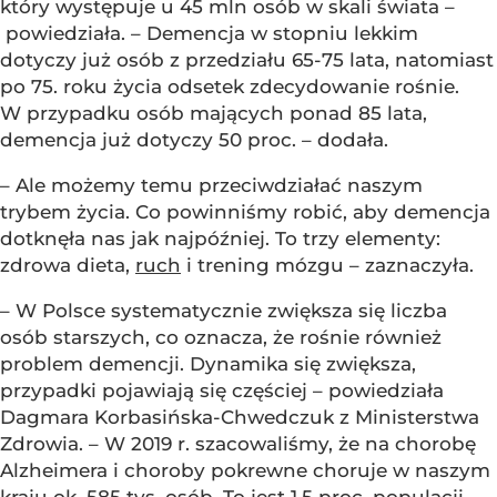
który występuje u 45 mln osób w skali świata –
powiedziała. – Demencja w stopniu lekkim
dotyczy już osób z przedziału 65-75 lata, natomiast
po 75. roku życia odsetek zdecydowanie rośnie.
W przypadku osób mających ponad 85 lata,
demencja już dotyczy 50 proc. – dodała.
– Ale możemy temu przeciwdziałać naszym
trybem życia. Co powinniśmy robić, aby demencja
dotknęła nas jak najpóźniej. To trzy elementy:
zdrowa dieta,
ruch
i trening mózgu – zaznaczyła.
– W Polsce systematycznie zwiększa się liczba
osób starszych, co oznacza, że rośnie również
problem demencji. Dynamika się zwiększa,
przypadki pojawiają się częściej – powiedziała
Dagmara Korbasińska-Chwedczuk z Ministerstwa
Zdrowia. – W 2019 r. szacowaliśmy, że na chorobę
Alzheimera i choroby pokrewne choruje w naszym
kraju ok. 585 tys. osób. To jest 1,5 proc. populacji,