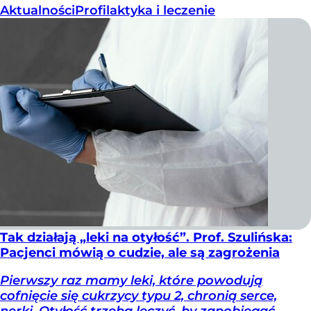
Aktualności
Profilaktyka i leczenie
Tak działają „leki na otyłość”. Prof. Szulińska:
Pacjenci mówią o cudzie, ale są zagrożenia
Pierwszy raz mamy leki, które powodują
cofnięcie się cukrzycy typu 2, chronią serce,
nerki. Otyłość trzeba leczyć, by zapobiegać