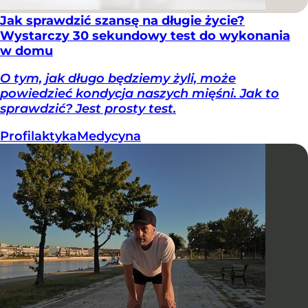
Jak sprawdzić szansę na długie życie?
Wystarczy 30 sekundowy test do wykonania
w domu
O tym, jak długo będziemy żyli, może
powiedzieć kondycja naszych mięśni. Jak to
sprawdzić? Jest prosty test.
Profilaktyka
Medycyna