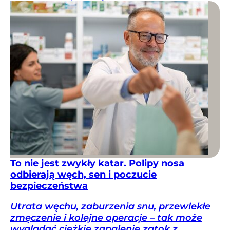
To nie jest zwykły katar. Polipy nosa
odbierają węch, sen i poczucie
bezpieczeństwa
Utrata węchu, zaburzenia snu, przewlekłe
zmęczenie i kolejne operacje – tak może
wyglądać ciężkie zapalenie zatok z