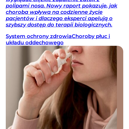
polipami nosa. Nowy raport pokazuje, jak
choroba wpływa na codzienne życie
pacjentów i dlaczego eksperci apelują o
szybszy dostęp do terapii biologicznych.
System ochrony zdrowia
Choroby płuc i
układu oddechowego