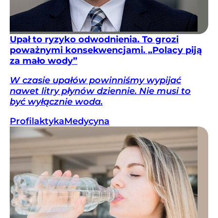
Upał to ryzyko odwodnienia. To grozi
poważnymi konsekwencjami. „Polacy piją
za mało wody”
W czasie upałów powinniśmy wypijać
nawet litry płynów dziennie. Nie musi to
być wyłącznie woda.
Profilaktyka
Medycyna