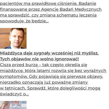
pacjentów ma prawidłowe ciśnienie. Badanie
finansowane przez Agencję Badań Medycznych
ma sprawdzić, czy zmiana schematu leczenia
spowoduje, że będzie...
Miażdżyca daje sygnały wcześniej niż myślisz.
Tych objawów nie wolno ignorować!
Cisza przed burzą – tak często określa się
miażdżycę, która latami rozwija się bez wyraźnych
symptomów. Gdy pojawiają się pierwsze objawy,
nierzadko oznaczają już poważne zmiany
w tętnicach. Sprawdź, które dolegliwości mogą
świadczyć o...