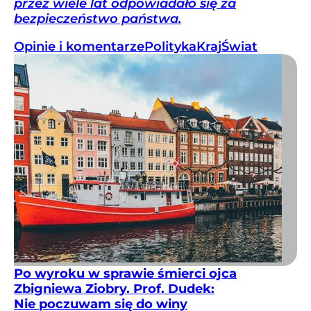
przez wiele lat odpowiadało się za
bezpieczeństwo państwa.
Opinie i komentarze
Polityka
Kraj
Świat
Po wyroku w sprawie śmierci ojca
Zbigniewa Ziobry. Prof. Dudek:
Nie poczuwam się do winy