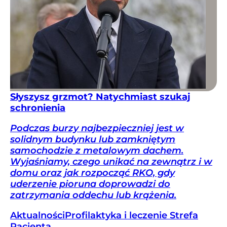
Słyszysz grzmot? Natychmiast szukaj
schronienia
Podczas burzy najbezpieczniej jest w
solidnym budynku lub zamkniętym
samochodzie z metalowym dachem.
Wyjaśniamy, czego unikać na zewnątrz i w
domu oraz jak rozpocząć RKO, gdy
uderzenie pioruna doprowadzi do
zatrzymania oddechu lub krążenia.
Aktualności
Profilaktyka i leczenie
Strefa
Pacjenta