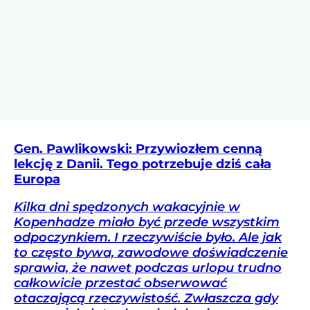
Gen. Pawlikowski: Przywiozłem cenną
lekcję z Danii. Tego potrzebuje dziś cała
Europa
Kilka dni spędzonych wakacyjnie w
Kopenhadze miało być przede wszystkim
odpoczynkiem. I rzeczywiście było. Ale jak
to często bywa, zawodowe doświadczenie
sprawia, że nawet podczas urlopu trudno
całkowicie przestać obserwować
otaczającą rzeczywistość. Zwłaszcza gdy