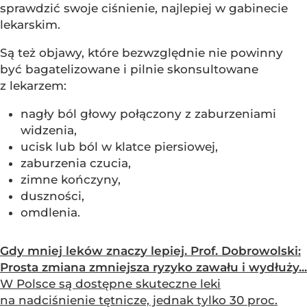
sprawdzić swoje ciśnienie, najlepiej w gabinecie
lekarskim.
Są też objawy, które bezwzględnie nie powinny
być bagatelizowane i pilnie skonsultowane
z lekarzem:
nagły ból głowy połączony z zaburzeniami
widzenia,
ucisk lub ból w klatce piersiowej,
zaburzenia czucia,
zimne kończyny,
duszności,
omdlenia.
Gdy mniej leków znaczy lepiej. Prof. Dobrowolski:
Prosta zmiana zmniejsza ryzyko zawału i wydłuży...
W Polsce są dostępne skuteczne leki
na nadciśnienie tętnicze, jednak tylko 30 proc.