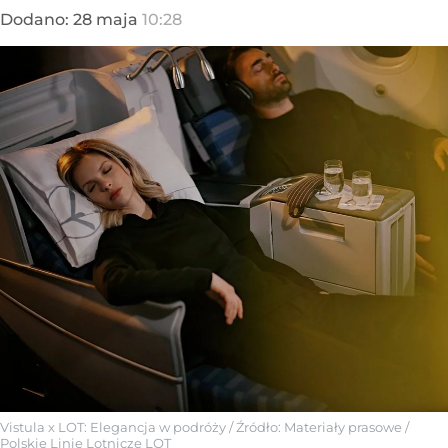
Dodano:
28
maja
10:28
Vistula x LOT: Elegancja w podróży
/ Źródło:
Materiały prasowe
/
Polskie Linie Lotnicze LOT