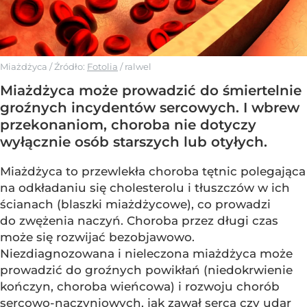
Miażdżyca
/ Źródło:
Fotolia
/
ralwel
Miażdżyca może prowadzić do śmiertelnie
groźnych incydentów sercowych. I wbrew
przekonaniom, choroba nie dotyczy
wyłącznie osób starszych lub otyłych.
Miażdżyca to przewlekła choroba tętnic polegająca
na odkładaniu się cholesterolu i tłuszczów w ich
ścianach (blaszki miażdżycowe), co prowadzi
do zwężenia naczyń. Choroba przez długi czas
może się rozwijać bezobjawowo.
Niezdiagnozowana i nieleczona miażdżyca może
prowadzić do groźnych powikłań (niedokrwienie
kończyn, choroba wieńcowa) i rozwoju chorób
sercowo-naczyniowych, jak zawał serca czy udar