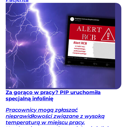
Za gorąco w pracy? PIP uruchomiła
specjalną infolinię
Pracownicy mogą zgłaszać
nieprawidłowości związane z wysoką
temperaturą w miejscu pracy.