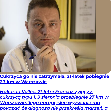
Cukrzyca go nie zatrzymała. 21-latek pobiegnie
27 km w Warszawie
Hakaroa Vallée, 21-letni Francuz żyjący z
cukrzycą typu 1, 9 sierpnia przebiegnie 27 km w
Warszawie. Jego europejskie wyzwanie ma
pokazać, że diagnoza nie przekreśla marzeń, a