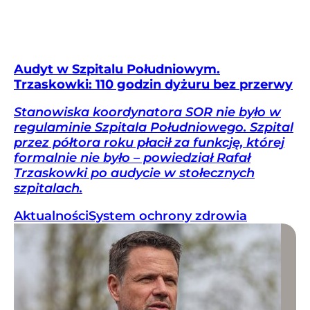
Audyt w Szpitalu Południowym.
Trzaskowki: 110 godzin dyżuru bez przerwy
Stanowiska koordynatora SOR nie było w
regulaminie Szpitala Południowego. Szpital
przez półtora roku płacił za funkcję, której
formalnie nie było – powiedział Rafał
Trzaskowki po audycie w stołecznych
szpitalach.
Aktualności
System ochrony zdrowia