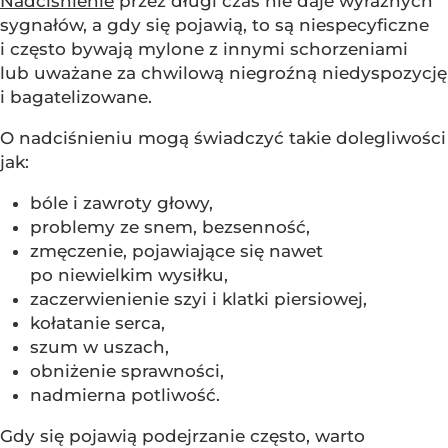
Nadciśnienie
przez długi czas nie daje wyraźnych
sygnałów, a gdy się pojawią, to są niespecyficzne
i często bywają mylone z innymi schorzeniami
lub uważane za chwilową niegroźną niedyspozycję
i bagatelizowane.
O nadciśnieniu mogą świadczyć takie dolegliwości
jak:
bóle i zawroty głowy,
problemy ze snem, bezsenność,
zmęczenie, pojawiające się nawet
po niewielkim wysiłku,
zaczerwienienie szyi i klatki piersiowej,
kołatanie serca,
szum w uszach,
obniżenie sprawności,
nadmierna potliwość.
Gdy się pojawią podejrzanie często, warto