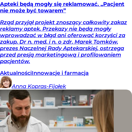
Apteki będą mogły się reklamować. „Pacjent
nie może być towarem”
Rząd przyjął projekt znoszący całkowity zakaz
reklamy aptek. Przekazy nie będą mogły
wprowadzać w błąd ani oferować korzyści za
zakup. Dr n. med. i n. o zdr. Marek Tomków,
prezes Naczelnej Rady Aptekarskiej, ostrzega
przed presją marketingową i profilowaniem
pacjentów.
Aktualności
Innowacje i farmacja
Anna
Kopras-Fijołek