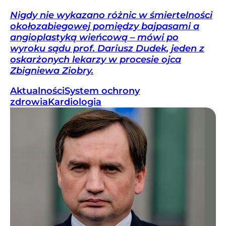
Nigdy nie wykazano różnic w śmiertelności
okołozabiegowej pomiędzy bajpasami a
angioplastyką wieńcową – mówi po
wyroku sądu prof. Dariusz Dudek, jeden z
oskarżonych lekarzy w procesie ojca
Zbigniewa Ziobry.
Aktualności
System ochrony
zdrowia
Kardiologia