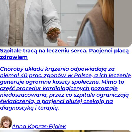
Szpitale tracą na leczeniu serca. Pacjenci płacą
zdrowiem
Choroby układu krążenia odpowiadają za
niemal 40 proc. zgonów w Polsce, a ich leczenie
generuje ogromne koszty społeczne. Mimo to
część procedur kardiologicznych pozostaje
niedoszacowana, przez co szpitale ograniczają
świadczenia, a pacjenci dłużej czekają na
diagnostykę i terapię.
Anna
Kopras-Fijołek