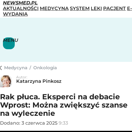
NEWSMED.PL
AKTUALNOŚCI
MEDYCYNA
SYSTEM
LEKI
PACJENT
E-
WYDANIA
MENU
Medycyna
/
Onkologia
Autor:
Katarzyna Pinkosz
Rak płuca. Eksperci na debacie
Wprost: Można zwiększyć szanse
na wyleczenie
Dodano:
3
czerwca
2025
9:33