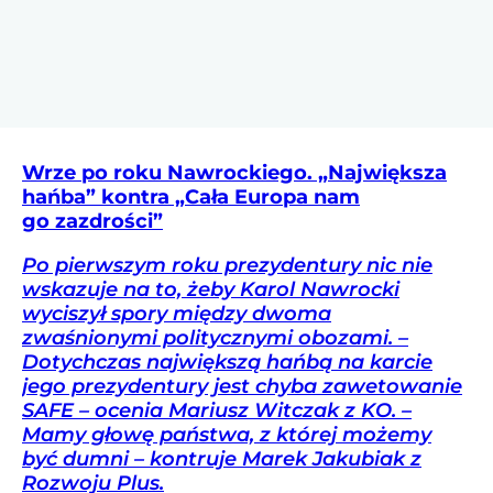
Wrze po roku Nawrockiego. „Największa
hańba” kontra „Cała Europa nam
go zazdrości”
Po pierwszym roku prezydentury nic nie
wskazuje na to, żeby Karol Nawrocki
wyciszył spory między dwoma
zwaśnionymi politycznymi obozami. –
Dotychczas największą hańbą na karcie
jego prezydentury jest chyba zawetowanie
SAFE – ocenia Mariusz Witczak z KO. –
Mamy głowę państwa, z której możemy
być dumni – kontruje Marek Jakubiak z
Rozwoju Plus.