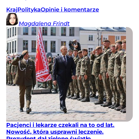
Kraj
Polityka
Opinie i komentarze
Magdalena
Frindt
Pacjenci i lekarze czekali na to od lat.
Nowość, która usprawni leczenie.
Prezydent dał zielone światło