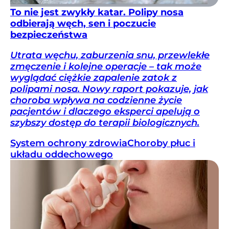
To nie jest zwykły katar. Polipy nosa
odbierają węch, sen i poczucie
bezpieczeństwa
Utrata węchu, zaburzenia snu, przewlekłe
zmęczenie i kolejne operacje – tak może
wyglądać ciężkie zapalenie zatok z
polipami nosa. Nowy raport pokazuje, jak
choroba wpływa na codzienne życie
pacjentów i dlaczego eksperci apelują o
szybszy dostęp do terapii biologicznych.
System ochrony zdrowia
Choroby płuc i
układu oddechowego