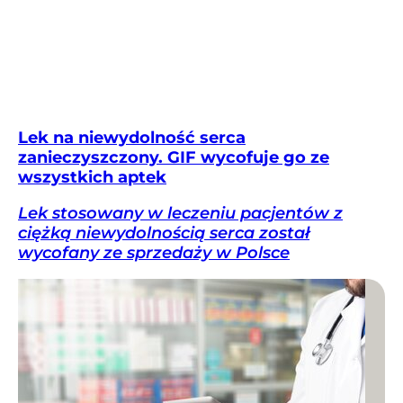
Lek na niewydolność serca
zanieczyszczony. GIF wycofuje go ze
wszystkich aptek
Lek stosowany w leczeniu pacjentów z
ciężką niewydolnością serca został
wycofany ze sprzedaży w Polsce