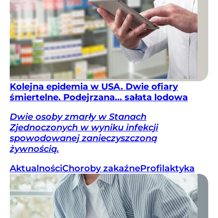
Kolejna epidemia w USA. Dwie ofiary
śmiertelne. Podejrzana... sałata lodowa
Dwie osoby zmarły w Stanach
Zjednoczonych w wyniku infekcji
spowodowanej zanieczyszczoną
żywnością.
Aktualności
Choroby zakaźne
Profilaktyka