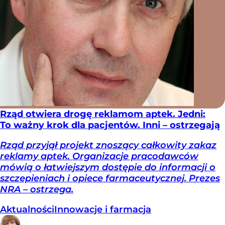
Rząd otwiera drogę reklamom aptek. Jedni:
To ważny krok dla pacjentów. Inni – ostrzegają
Rząd przyjął projekt znoszący całkowity zakaz
reklamy aptek. Organizacje pracodawców
mówią o łatwiejszym dostępie do informacji o
szczepieniach i opiece farmaceutycznej. Prezes
NRA – ostrzega.
Aktualności
Innowacje i farmacja