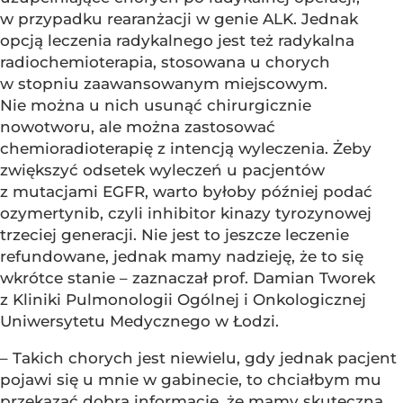
w przypadku rearanżacji w genie ALK. Jednak
opcją leczenia radykalnego jest też radykalna
radiochemioterapia, stosowana u chorych
w stopniu zaawansowanym miejscowym.
Nie można u nich usunąć chirurgicznie
nowotworu, ale można zastosować
chemioradioterapię z intencją wyleczenia. Żeby
zwiększyć odsetek wyleczeń u pacjentów
z mutacjami EGFR, warto byłoby później podać
ozymertynib, czyli inhibitor kinazy tyrozynowej
trzeciej generacji. Nie jest to jeszcze leczenie
refundowane, jednak mamy nadzieję, że to się
wkrótce stanie – zaznaczał prof. Damian Tworek
z Kliniki Pulmonologii Ogólnej i Onkologicznej
Uniwersytetu Medycznego w Łodzi.
– Takich chorych jest niewielu, gdy jednak pacjent
pojawi się u mnie w gabinecie, to chciałbym mu
przekazać dobrą informację, że mamy skuteczną