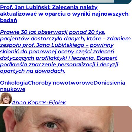
Prof. Jan Lubiński: Zalecenia należy
aktualizować w oparciu o wyniki najnowszych
badań
Prawie 30 lat obserwacji ponad 20 tys.
pacjentów dostarczyło danych, które – zdaniem
zespołu prof. Jana Lubińskiego – powinny
skłonić do ponownej oceny części zaleceń
dotyczących profilaktyki i leczenia. Ekspert
podkreśla znaczenie personalizacji i decyzji
opartych na dowodach.
Onkologia
Choroby nowotworowe
Doniesienia
naukowe
Anna
Kopras-Fijołek