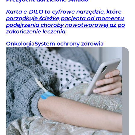
Karta e-DILO to cyfrowe narzędzie, które
porządkuje ścieżkę pacjenta od momentu
podejrzenia choroby nowotworowej aż po
zakończenie leczenia.
Onkologia
System ochrony zdrowia