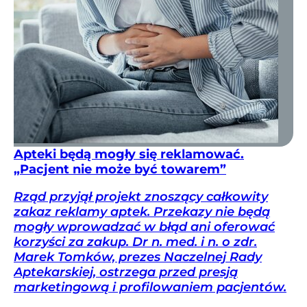
Apteki będą mogły się reklamować.
„Pacjent nie może być towarem”
Rząd przyjął projekt znoszący całkowity
zakaz reklamy aptek. Przekazy nie będą
mogły wprowadzać w błąd ani oferować
korzyści za zakup. Dr n. med. i n. o zdr.
Marek Tomków, prezes Naczelnej Rady
Aptekarskiej, ostrzega przed presją
marketingową i profilowaniem pacjentów.