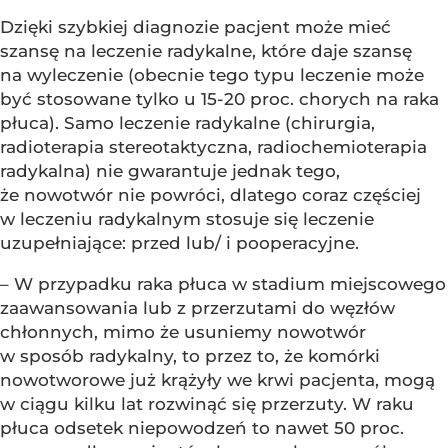
Dzięki szybkiej diagnozie pacjent może mieć
szansę na leczenie radykalne, które daje szansę
na wyleczenie (obecnie tego typu leczenie może
być stosowane tylko u 15-20 proc. chorych na raka
płuca). Samo leczenie radykalne (chirurgia,
radioterapia stereotaktyczna, radiochemioterapia
radykalna) nie gwarantuje jednak tego,
że nowotwór nie powróci, dlatego coraz częściej
w leczeniu radykalnym stosuje się leczenie
uzupełniające: przed lub/ i pooperacyjne.
– W przypadku raka płuca w stadium miejscowego
zaawansowania lub z przerzutami do węzłów
chłonnych, mimo że usuniemy nowotwór
w sposób radykalny, to przez to, że komórki
nowotworowe już krążyły we krwi pacjenta, mogą
w ciągu kilku lat rozwinąć się przerzuty. W raku
płuca odsetek niepowodzeń to nawet 50 proc.