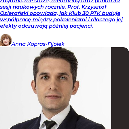
zagraniczne staże, mentoring oraz ponad 30
sesji naukowych rocznie. Prof. Krzysztof
Ozierański opowiada, jak Klub 30 PTK buduje
współpracę między pokoleniami i dlaczego jej
efekty odczuwają później pacjenci.
Anna
Kopras-Fijołek