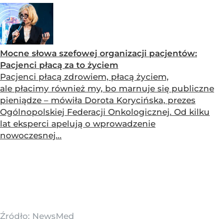
Mocne słowa szefowej organizacji pacjentów:
Pacjenci płacą za to życiem
Pacjenci płacą zdrowiem, płacą życiem,
ale płacimy również my, bo marnuje się publiczne
pieniądze – mówiła Dorota Korycińska, prezes
Ogólnopolskiej Federacji Onkologicznej. Od kilku
lat eksperci apelują o wprowadzenie
nowoczesnej...
Źródło:
NewsMed