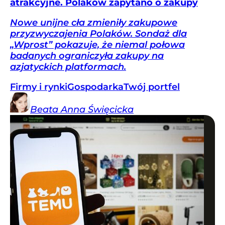
atrakcyjne. Polaków zapytano o zakupy
Nowe unijne cła zmieniły zakupowe
przyzwyczajenia Polaków. Sondaż dla
„Wprost” pokazuje, że niemal połowa
badanych ograniczyła zakupy na
azjatyckich platformach.
Firmy i rynki
Gospodarka
Twój portfel
Beata Anna
Święcicka