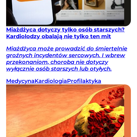
Miażdżyca dotyczy tylko osób starszych?
Kardiolodzy obalają nie tylko ten mit
Miażdżyca może prowadzić do śmiertelnie
groźnych incydentów sercowych. I wbrew
przekonaniom, choroba nie dotyczy
wyłącznie osób starszych lub otyłych.
Medycyna
Kardiologia
Profilaktyka