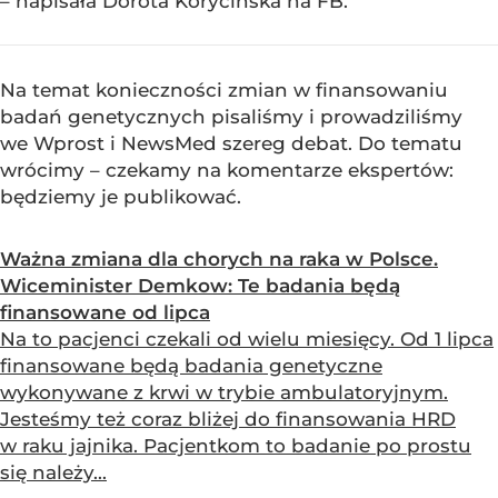
– napisała Dorota Korycińska na FB.
Na temat konieczności zmian w finansowaniu
badań genetycznych pisaliśmy i prowadziliśmy
we Wprost i NewsMed szereg debat. Do tematu
wrócimy – czekamy na komentarze ekspertów:
będziemy je publikować.
Ważna zmiana dla chorych na raka w Polsce.
Wiceminister Demkow: Te badania będą
finansowane od lipca
Na to pacjenci czekali od wielu miesięcy. Od 1 lipca
finansowane będą badania genetyczne
wykonywane z krwi w trybie ambulatoryjnym.
Jesteśmy też coraz bliżej do finansowania HRD
w raku jajnika. Pacjentkom to badanie po prostu
się należy...