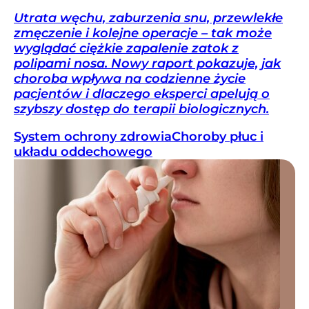
Utrata węchu, zaburzenia snu, przewlekłe
zmęczenie i kolejne operacje – tak może
wyglądać ciężkie zapalenie zatok z
polipami nosa. Nowy raport pokazuje, jak
choroba wpływa na codzienne życie
pacjentów i dlaczego eksperci apelują o
szybszy dostęp do terapii biologicznych.
System ochrony zdrowia
Choroby płuc i
układu oddechowego