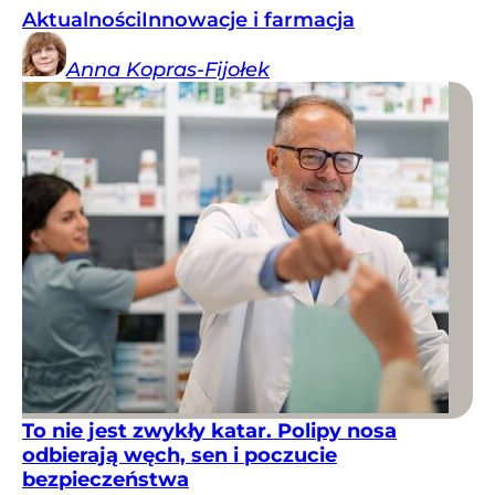
Aktualności
Innowacje i farmacja
Anna
Kopras-Fijołek
To nie jest zwykły katar. Polipy nosa
odbierają węch, sen i poczucie
bezpieczeństwa