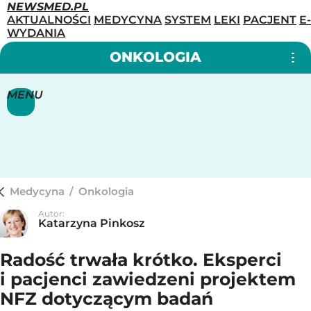
NEWSMED.PL
AKTUALNOŚCI
MEDYCYNA
SYSTEM
LEKI
PACJENT
E-
WYDANIA
ONKOLOGIA
MENU
Medycyna
/
Onkologia
Autor:
Katarzyna Pinkosz
Radość trwała krótko. Eksperci
i pacjenci zawiedzeni projektem
NFZ dotyczącym badań