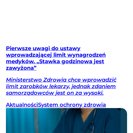
Pierwsze uwagi do ustawy
wprowadzającej limit wynagrodzeń
medyków. „Stawka godzinowa jest
zawyżona”
Ministerstwo Zdrowia chce wprowadzić
limit zarobków lekarzy, jednak zdaniem
samorządowców jest on za wysoki.
Aktualności
System ochrony zdrowia