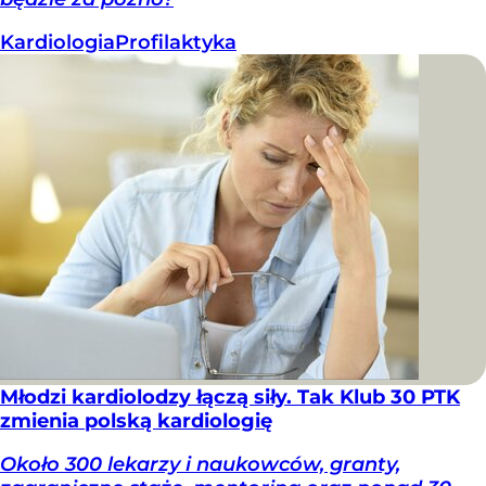
Kardiologia
Profilaktyka
Młodzi kardiolodzy łączą siły. Tak Klub 30 PTK
zmienia polską kardiologię
Około 300 lekarzy i naukowców, granty,