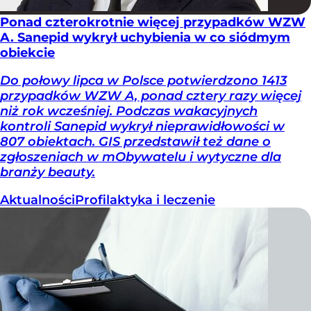
Ponad czterokrotnie więcej przypadków WZW
A. Sanepid wykrył uchybienia w co siódmym
obiekcie
Do połowy lipca w Polsce potwierdzono 1413
przypadków WZW A, ponad cztery razy więcej
niż rok wcześniej. Podczas wakacyjnych
kontroli Sanepid wykrył nieprawidłowości w
807 obiektach. GIS przedstawił też dane o
zgłoszeniach w mObywatelu i wytyczne dla
branży beauty.
Aktualności
Profilaktyka i leczenie