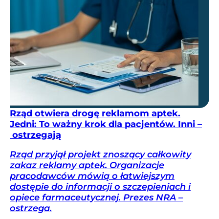
Rząd otwiera drogę reklamom aptek.
Jedni: To ważny krok dla pacjentów. Inni –
ostrzegają
Rząd przyjął projekt znoszący całkowity
zakaz reklamy aptek. Organizacje
pracodawców mówią o łatwiejszym
dostępie do informacji o szczepieniach i
opiece farmaceutycznej. Prezes NRA –
ostrzega.