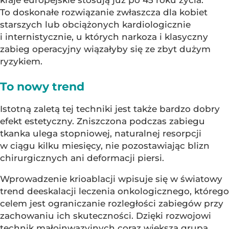
kraje europejskie stosują już po 45 roku życia.
To doskonałe rozwiązanie zwłaszcza dla kobiet
starszych lub obciążonych kardiologicznie
i internistycznie, u których narkoza i klasyczny
zabieg operacyjny wiązałyby się ze zbyt dużym
ryzykiem.
To nowy trend
Istotną zaletą tej techniki jest także bardzo dobry
efekt estetyczny. Zniszczona podczas zabiegu
tkanka ulega stopniowej, naturalnej resorpcji
w ciągu kilku miesięcy, nie pozostawiając blizn
chirurgicznych ani deformacji piersi.
Wprowadzenie krioablacji wpisuje się w światowy
trend deeskalacji leczenia onkologicznego, którego
celem jest ograniczanie rozległości zabiegów przy
zachowaniu ich skuteczności. Dzięki rozwojowi
technik małoinwazyjnych coraz większa grupa