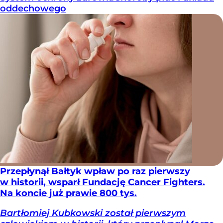
oddechowego
Przepłynął Bałtyk wpław po raz pierwszy
w historii, wsparł Fundację Cancer Fighters.
Na koncie już prawie 800 tys.
Bartłomiej Kubkowski został pierwszym