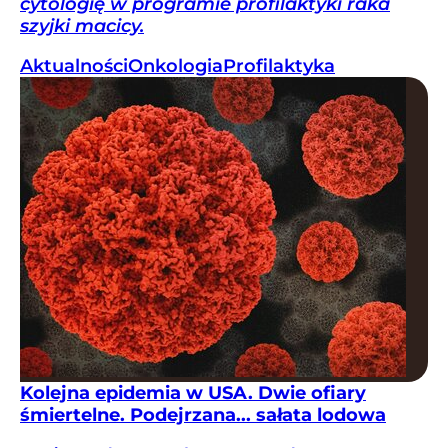
cytologię w programie profilaktyki raka
szyjki macicy.
Aktualności
Onkologia
Profilaktyka
Kolejna epidemia w USA. Dwie ofiary
śmiertelne. Podejrzana... sałata lodowa