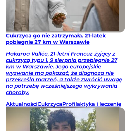
Cukrzyca go nie zatrzymała. 21-latek
pobiegnie 27 km w Warszawie
Hakaroa Vallée, 21-letni Francuz żyjący z
cukrzycą typu 1, 9 sierpnia przebiegnie 27
km w Warszawie. Jego europejskie
wyzwanie ma pokazać, że diagnoza nie
przekreśla marzeń, a także zwrócić uwagę
na potrzebę wcześniejszego wykrywania
choroby.
Aktualności
Cukrzyca
Profilaktyka i leczenie