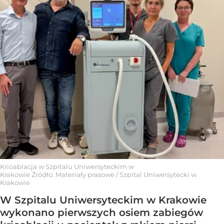
Krioablacja w Szpitalu Uniwersyteckim w
Krakowie
Źródło:
Materiały prasowe
/
Szpital Uniwersytecki w
Krakowie
W Szpitalu Uniwersyteckim w Krakowie
wykonano pierwszych osiem zabiegów