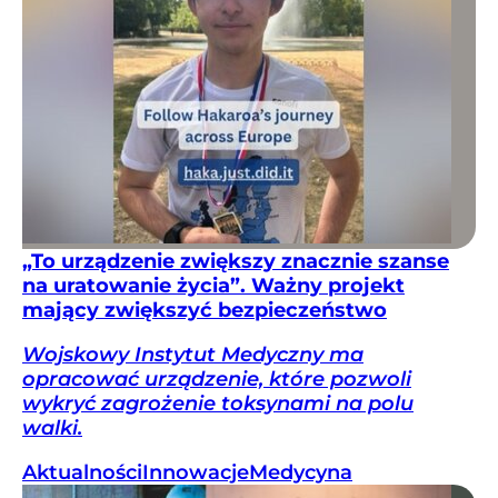
„To urządzenie zwiększy znacznie szanse
na uratowanie życia”. Ważny projekt
mający zwiększyć bezpieczeństwo
Wojskowy Instytut Medyczny ma
opracować urządzenie, które pozwoli
wykryć zagrożenie toksynami na polu
walki.
Aktualności
Innowacje
Medycyna