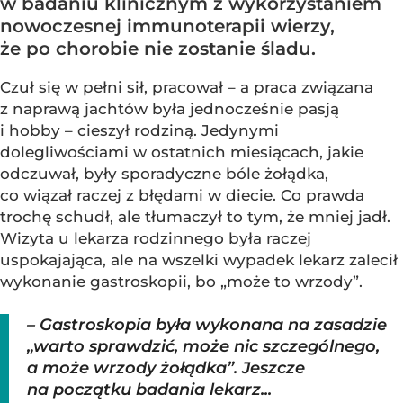
w badaniu klinicznym z wykorzystaniem
nowoczesnej immunoterapii wierzy,
że po chorobie nie zostanie śladu.
Czuł się w pełni sił, pracował – a praca związana
z naprawą jachtów była jednocześnie pasją
i hobby – cieszył rodziną. Jedynymi
dolegliwościami w ostatnich miesiącach, jakie
odczuwał, były sporadyczne bóle żołądka,
co wiązał raczej z błędami w diecie. Co prawda
trochę schudł, ale tłumaczył to tym, że mniej jadł.
Wizyta u lekarza rodzinnego była raczej
uspokajająca, ale na wszelki wypadek lekarz zalecił
wykonanie gastroskopii, bo „może to wrzody”.
– Gastroskopia była wykonana na zasadzie
„warto sprawdzić, może nic szczególnego,
a może wrzody żołądka”. Jeszcze
na początku badania lekarz...