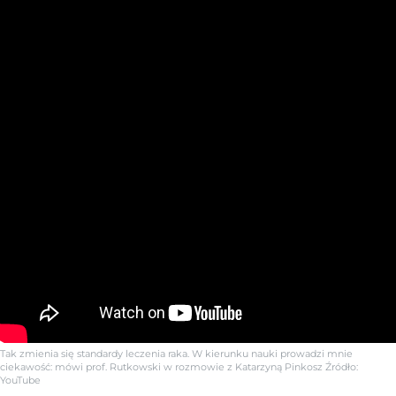
Tak zmienia się standardy leczenia raka. W kierunku nauki prowadzi mnie
ciekawość: mówi prof. Rutkowski w rozmowie z Katarzyną Pinkosz
Źródło:
YouTube