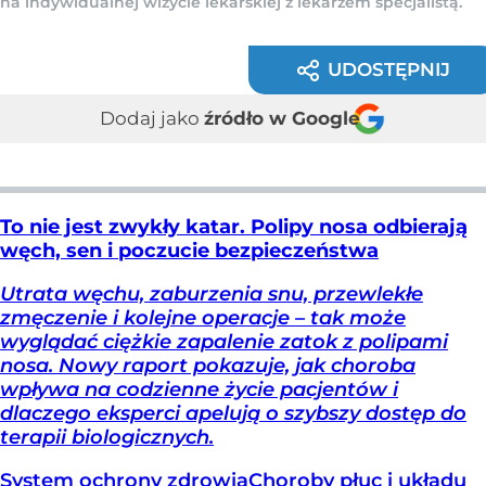
na indywidualnej wizycie lekarskiej z lekarzem specjalistą.
UDOSTĘPNIJ
Dodaj jako
źródło w Google
To nie jest zwykły katar. Polipy nosa odbierają
węch, sen i poczucie bezpieczeństwa
Utrata węchu, zaburzenia snu, przewlekłe
zmęczenie i kolejne operacje – tak może
wyglądać ciężkie zapalenie zatok z polipami
nosa. Nowy raport pokazuje, jak choroba
wpływa na codzienne życie pacjentów i
dlaczego eksperci apelują o szybszy dostęp do
terapii biologicznych.
System ochrony zdrowia
Choroby płuc i układu