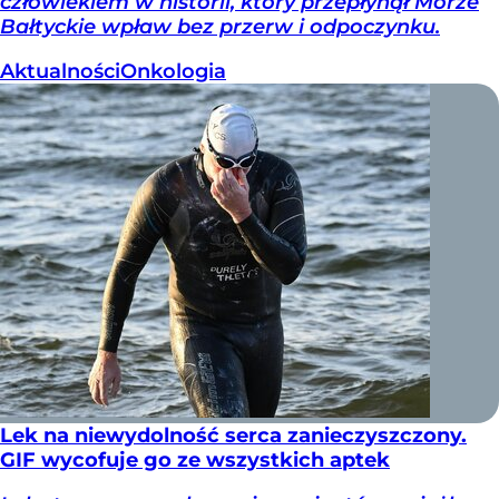
człowiekiem w historii, który przepłynął Morze
Bałtyckie wpław bez przerw i odpoczynku.
Aktualności
Onkologia
Lek na niewydolność serca zanieczyszczony.
GIF wycofuje go ze wszystkich aptek