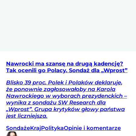
Nawrocki ma szansę na drugą kadencję?
Tak ocenili go Polacy. Sondaż dla „Wprost”
Blisko 39 proc. Polek i Polaków deklaruje,
że ponownie zagłosowałoby na Karola
Nawrockiego w wyborach prezydenckich –
wynika z sondażu SW Research dla
„Wprost”. Grupa krytyków głowy państwa
jest liczniejsza.
Sondaże
Kraj
Polityka
Opinie i komentarze