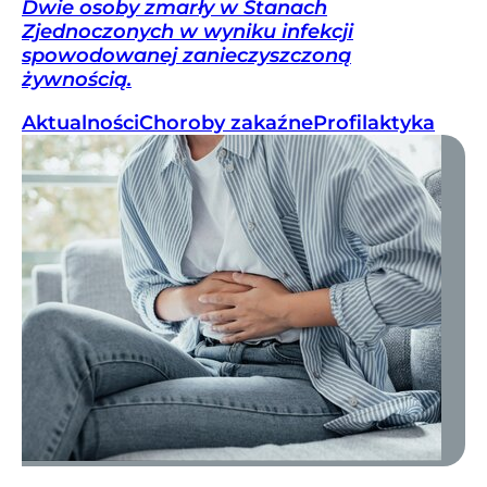
Dwie osoby zmarły w Stanach
Zjednoczonych w wyniku infekcji
spowodowanej zanieczyszczoną
żywnością.
Aktualności
Choroby zakaźne
Profilaktyka