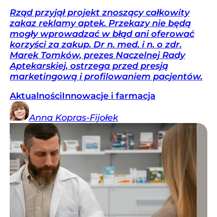
Rząd przyjął projekt znoszący całkowity
zakaz reklamy aptek. Przekazy nie będą
mogły wprowadzać w błąd ani oferować
korzyści za zakup. Dr n. med. i n. o zdr.
Marek Tomków, prezes Naczelnej Rady
Aptekarskiej, ostrzega przed presją
marketingową i profilowaniem pacjentów.
Aktualności
Innowacje i farmacja
Anna
Kopras-Fijołek