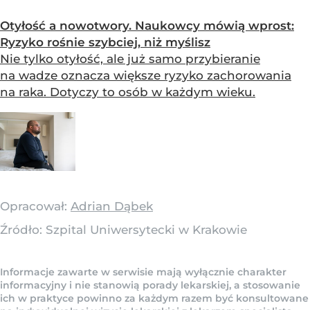
Otyłość a nowotwory. Naukowcy mówią wprost:
Ryzyko rośnie szybciej, niż myślisz
Nie tylko otyłość, ale już samo przybieranie
na wadze oznacza większe ryzyko zachorowania
na raka. Dotyczy to osób w każdym wieku.
Opracował:
Adrian Dąbek
Źródło:
Szpital Uniwersytecki w Krakowie
Informacje zawarte w serwisie mają wyłącznie charakter
informacyjny i nie stanowią porady lekarskiej, a stosowanie
ich w praktyce powinno za każdym razem być konsultowane