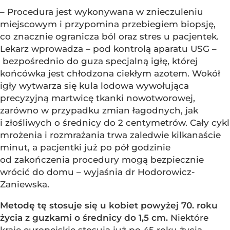
– Procedura jest wykonywana w znieczuleniu
miejscowym i przypomina przebiegiem biopsję,
co znacznie ogranicza ból oraz stres u pacjentek.
Lekarz wprowadza – pod kontrolą aparatu USG –
bezpośrednio do guza specjalną igłę, której
końcówka jest chłodzona ciekłym azotem. Wokół
igły wytwarza się kula lodowa wywołująca
precyzyjną martwicę tkanki nowotworowej,
zarówno w przypadku zmian łagodnych, jak
i złośliwych o średnicy do 2 centymetrów. Cały cykl
mrożenia i rozmrażania trwa zaledwie kilkanaście
minut, a pacjentki już po pół godzinie
od zakończenia procedury mogą bezpiecznie
wrócić do domu – wyjaśnia dr Hodorowicz-
Zaniewska.
Metodę tę stosuje się u kobiet powyżej 70. roku
życia z guzkami o średnicy do 1,5 cm.
Niektóre