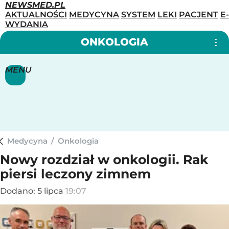
NEWSMED.PL
AKTUALNOŚCI
MEDYCYNA
SYSTEM
LEKI
PACJENT
E-
WYDANIA
ONKOLOGIA
MENU
Medycyna
/
Onkologia
Nowy rozdział w onkologii. Rak
piersi leczony zimnem
Dodano:
5
lipca
19:07