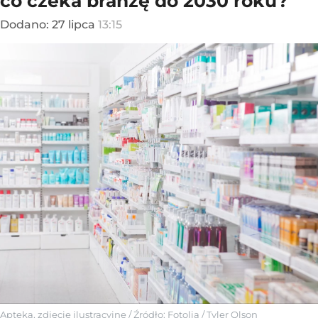
co czeka branżę do 2030 roku?
Dodano:
27
lipca
13:15
Apteka, zdjęcie ilustracyjne
/ Źródło:
Fotolia
/
Tyler Olson