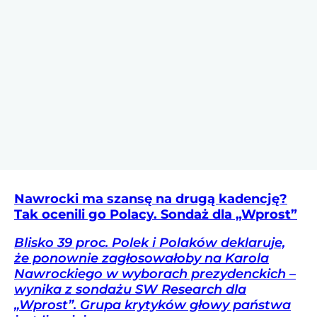
Nawrocki ma szansę na drugą kadencję?
Tak ocenili go Polacy. Sondaż dla „Wprost”
Blisko 39 proc. Polek i Polaków deklaruje,
że ponownie zagłosowałoby na Karola
Nawrockiego w wyborach prezydenckich –
wynika z sondażu SW Research dla
„Wprost”. Grupa krytyków głowy państwa