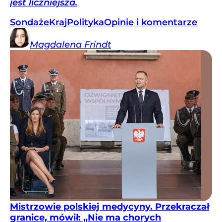
jest liczniejsza.
Sondaże
Kraj
Polityka
Opinie i komentarze
Magdalena
Frindt
Mistrzowie polskiej medycyny. Przekraczał
granice, mówił: „Nie ma chorych