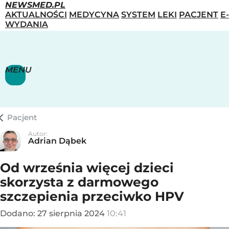
NEWSMED.PL
AKTUALNOŚCI
MEDYCYNA
SYSTEM
LEKI
PACJENT
E-
WYDANIA
MENU
Pacjent
Autor:
Adrian Dąbek
Od września więcej dzieci
skorzysta z darmowego
szczepienia przeciwko HPV
Dodano:
27
sierpnia
2024
10:41