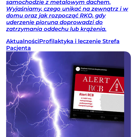
samochodzie z metalowym dachem.
Wyjaśniamy, czego unikać na zewnątrz i w
domu oraz jak rozpocząć RKO, gdy
uderzenie pioruna doprowadzi do
zatrzymania oddechu lub krążenia.
Aktualności
Profilaktyka i leczenie
Strefa
Pacjenta