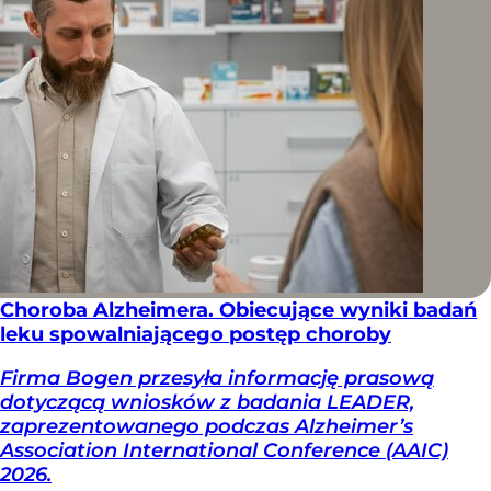
Choroba Alzheimera. Obiecujące wyniki badań
leku spowalniającego postęp choroby
Firma Bogen przesyła informację prasową
dotyczącą wniosków z badania LEADER,
zaprezentowanego podczas Alzheimer’s
Association International Conference (AAIC)
2026.