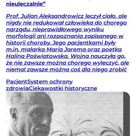
nieuleczalnie”
Prof. Julian Aleksandrowicz leczył ciało, ale
nigdy nie redukował człowieka do chorego
narządu, nieprawidłowego wyniku
morfologii ani rozpoznania zapisanego w
historii choroby. Jego pacjentkami były
m.in. malarka Maria Jarema oraz poetka
Halina Poświatowska. Wojna nauczyła go,
że nie zawsze można chorego wyleczyć, ale
niemal zawsze można coś dla niego zrobić
Pacjent
System ochrony
zdrowia
Ciekawostki historyczne