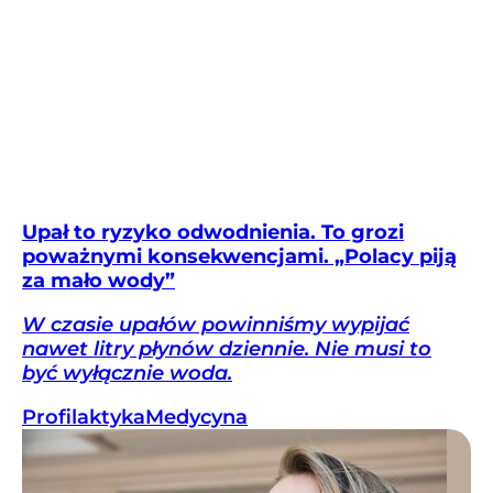
Upał to ryzyko odwodnienia. To grozi
poważnymi konsekwencjami. „Polacy piją
za mało wody”
W czasie upałów powinniśmy wypijać
nawet litry płynów dziennie. Nie musi to
być wyłącznie woda.
Profilaktyka
Medycyna