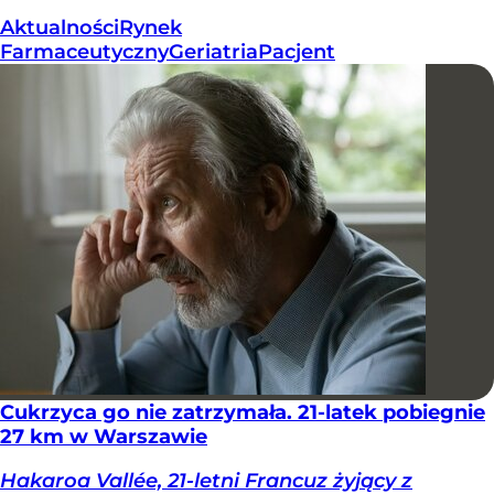
Aktualności
Rynek
Farmaceutyczny
Geriatria
Pacjent
Cukrzyca go nie zatrzymała. 21-latek pobiegnie
27 km w Warszawie
Hakaroa Vallée, 21-letni Francuz żyjący z