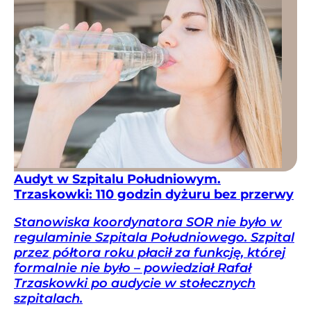
Audyt w Szpitalu Południowym.
Trzaskowki: 110 godzin dyżuru bez przerwy
Stanowiska koordynatora SOR nie było w
regulaminie Szpitala Południowego. Szpital
przez półtora roku płacił za funkcję, której
formalnie nie było – powiedział Rafał
Trzaskowki po audycie w stołecznych
szpitalach.