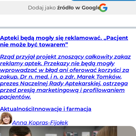
Dodaj jako
źródło w Google
Apteki będą mogły się reklamować. „Pacjent
nie może być towarem”
Rząd przyjął projekt znoszący całkowity zakaz
reklamy aptek. Przekazy nie będą mogły
wprowadzać w błąd ani oferować korzyści za
zakup. Dr n. med. i n. o zdr. Marek Tomków,
prezes Naczelnej Rady Aptekarskiej, ostrzega
przed presją marketingową i profilowaniem
pacjentów.
Aktualności
Innowacje i farmacja
Anna
Kopras-Fijołek