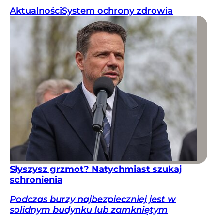
Aktualności
System ochrony zdrowia
Słyszysz grzmot? Natychmiast szukaj
schronienia
Podczas burzy najbezpieczniej jest w
solidnym budynku lub zamkniętym