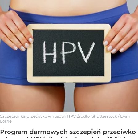
Szczepionka przeciwko wirusowi HPV
Źródło:
Shutterstock
/
Evan
Lorne
Program darmowych szczepień przeciwko