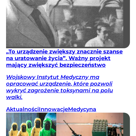
„To urządzenie zwiększy znacznie szanse
na uratowanie życia”. Ważny projekt
mający zwiększyć bezpieczeństwo
Wojskowy Instytut Medyczny ma
opracować urządzenie, które pozwoli
wykryć zagrożenie toksynami na polu
walki.
Aktualności
Innowacje
Medycyna