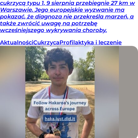
cukrzycą typu 1, 9 sierpnia przebiegnie 27 km w
Warszawie. Jego europejskie wyzwanie ma
pokazać, że diagnoza nie przekreśla marzeń, a
także zwrócić uwagę na potrzebę
wcześniejszego wykrywania choroby.
Aktualności
Cukrzyca
Profilaktyka i leczenie