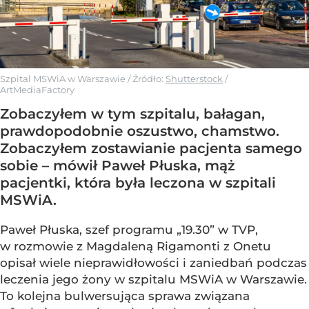
Szpital MSWiA w Warszawie
/ Źródło:
Shutterstock
/
ArtMediaFactory
Zobaczyłem w tym szpitalu, bałagan,
prawdopodobnie oszustwo, chamstwo.
Zobaczyłem zostawianie pacjenta samego
sobie – mówił Paweł Płuska, mąż
pacjentki, która była leczona w szpitali
MSWiA.
Paweł Płuska, szef programu „19.30” w TVP,
w rozmowie z Magdaleną Rigamonti z Onetu
opisał wiele nieprawidłowości i zaniedbań podczas
leczenia jego żony w szpitalu MSWiA w Warszawie.
To kolejna bulwersująca sprawa związana