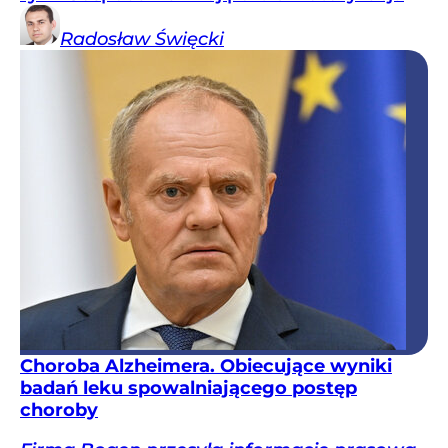
Radosław
Święcki
Choroba Alzheimera. Obiecujące wyniki
badań leku spowalniającego postęp
choroby