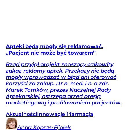
Apteki będą mogły się reklamować.
„Pacjent nie może być towarem”
Rząd przyjął projekt znoszący całkowity
zakaz reklamy aptek. Przekazy nie będą
mogły wprowadzać w błąd ani oferować
korzyści za zakup. Dr n. med. i n. o zdr.
Marek Tomków, prezes Naczelnej Rady
Aptekarskiej, ostrzega przed presją
marketingową i profilowaniem pacjentów.
Aktualności
Innowacje i farmacja
Anna
Kopras-Fijołek