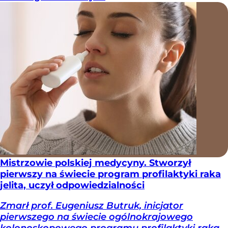
Mistrzowie polskiej medycyny. Stworzył
pierwszy na świecie program profilaktyki raka
jelita, uczył odpowiedzialności
Zmarł prof. Eugeniusz Butruk, inicjator
pierwszego na świecie ogólnokrajowego
kolonoskopowego programu profilaktyki raka