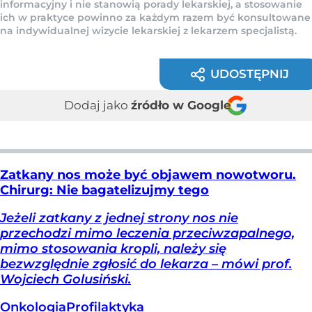
informacyjny i nie stanowią porady lekarskiej, a stosowanie
ich w praktyce powinno za każdym razem być konsultowane
na indywidualnej wizycie lekarskiej z lekarzem specjalistą.
UDOSTĘPNIJ
Dodaj jako
źródło w Google
Zatkany nos może być objawem nowotworu.
Chirurg: Nie bagatelizujmy tego
Jeżeli zatkany z jednej strony nos nie
przechodzi mimo leczenia przeciwzapalnego,
mimo stosowania kropli, należy się
bezwzględnie zgłosić do lekarza – mówi prof.
Wojciech Golusiński.
Onkologia
Profilaktyka