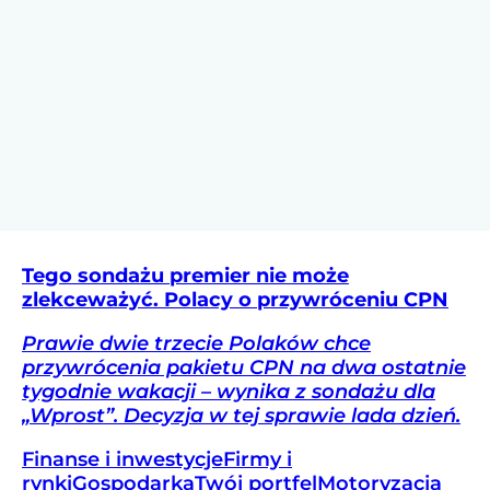
Tego sondażu premier nie może
zlekceważyć. Polacy o przywróceniu CPN
Prawie dwie trzecie Polaków chce
przywrócenia pakietu CPN na dwa ostatnie
tygodnie wakacji – wynika z sondażu dla
„Wprost”. Decyzja w tej sprawie lada dzień.
Finanse i inwestycje
Firmy i
rynki
Gospodarka
Twój portfel
Motoryzacja