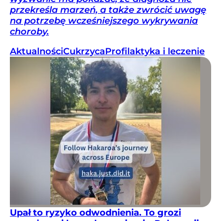
przekreśla marzeń, a także zwrócić uwagę
na potrzebę wcześniejszego wykrywania
choroby.
Aktualności
Cukrzyca
Profilaktyka i leczenie
Upał to ryzyko odwodnienia. To grozi