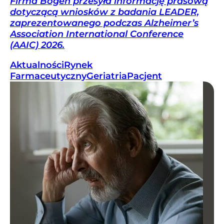
Firma Bogen przesyła informację prasową
dotyczącą wniosków z badania LEADER,
zaprezentowanego podczas Alzheimer’s
Association International Conference
(AAIC) 2026.
Aktualności
Rynek
Farmaceutyczny
Geriatria
Pacjent