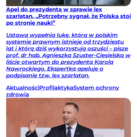
Apel do prezydenta w sprawie lex
szarlatan. „Potrzebny sygnał, że Polska stoi
po stronie nauki”
Ustawa wypełnia lukę, która w polskim
systemie prawnym istnieje od trzydziestu
lat i którą dziś wykorzystują oszuści – pisze
prof. dr hab. Agnieszka Szuster-Ciesielska w
liście otwartym do prezydenta Karola
Nawrockiego. Ekspertka apeluje o
podpisanie tzw. lex szarlatan.
Aktualności
Profilaktyka
System ochrony
zdrowia