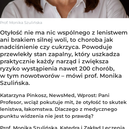
Prof. Monika Szulińska
Otyłość nie ma nic wspólnego z lenistwem
ani brakiem silnej woli, to choroba jak
nadciśnienie czy cukrzyca. Powoduje
przewlekły stan zapalny, który uszkadza
praktycznie każdy narząd i zwiększa
ryzyko wystąpienia nawet 200 chorób,
w tym nowotworów – mówi prof. Monika
Szulińska.
Katarzyna Pinkosz, NewsMed, Wprost: Pani
Profesor, wciąż pokutuje mit, że otyłość to skutek
lenistwa, łakomstwa. Dlaczego z medycznego
punktu widzenia nie jest to prawdą?
Prof. Monika Szulińska, Katedra i Zakład Leczenia