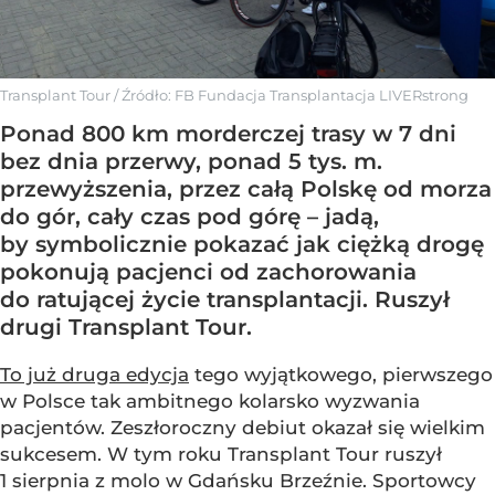
Transplant Tour
/ Źródło:
FB Fundacja Transplantacja LIVERstrong
Ponad 800 km morderczej trasy w 7 dni
bez dnia przerwy, ponad 5 tys. m.
przewyższenia, przez całą Polskę od morza
do gór, cały czas pod górę – jadą,
by symbolicznie pokazać jak ciężką drogę
pokonują pacjenci od zachorowania
do ratującej życie transplantacji. Ruszył
drugi Transplant Tour.
To już druga edycja
tego wyjątkowego, pierwszego
w Polsce tak ambitnego kolarsko wyzwania
pacjentów. Zeszłoroczny debiut okazał się wielkim
sukcesem. W tym roku Transplant Tour ruszył
1 sierpnia z molo w Gdańsku Brzeźnie. Sportowcy