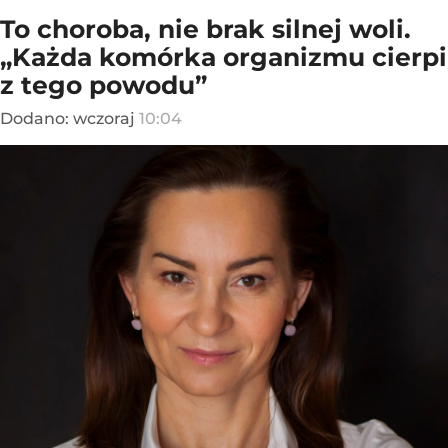
To choroba, nie brak silnej woli.
„Każda komórka organizmu cierpi
z tego powodu”
Dodano:
wczoraj
10:04