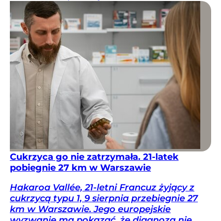
Cukrzyca go nie zatrzymała. 21-latek
pobiegnie 27 km w Warszawie
Hakaroa Vallée, 21-letni Francuz żyjący z
cukrzycą typu 1, 9 sierpnia przebiegnie 27
km w Warszawie. Jego europejskie
wyzwanie ma pokazać, że diagnoza nie