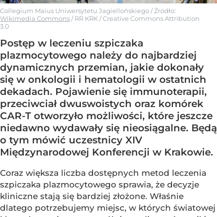
Collegium Maius Uniwersytetu Jagiellońskiego
/ Źródło:
Wikimedia Commons
/
RR KRK / Creative Commons Attribution
3.0
Postęp w leczeniu szpiczaka
plazmocytowego należy do najbardziej
dynamicznych przemian, jakie dokonały
się w onkologii i hematologii w ostatnich
dekadach. Pojawienie się immunoterapii,
przeciwciał dwuswoistych oraz komórek
CAR-T otworzyło możliwości, które jeszcze
niedawno wydawały się nieosiągalne. Będą
o tym mówić uczestnicy XIV
Międzynarodowej Konferencji w Krakowie.
Coraz większa liczba dostępnych metod leczenia
szpiczaka plazmocytowego sprawia, że decyzje
kliniczne stają się bardziej złożone. Właśnie
dlatego potrzebujemy miejsc, w których światowej