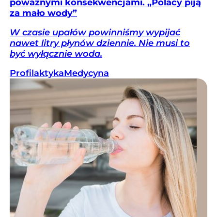
poważnymi konsekwencjami. „Polacy piją
za mało wody”
W czasie upałów powinniśmy wypijać
nawet litry płynów dziennie. Nie musi to
być wyłącznie woda.
Profilaktyka
Medycyna