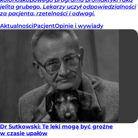
jelita grubego. Lekarzy uczył odpowiedzialności
za pacjenta, rzetelności i odwagi.
Aktualności
Pacjent
Opinie i wywiady
Dr Sutkowski: Te leki mogą być groźne
w czasie upałów