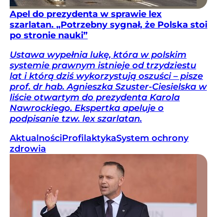
Apel do prezydenta w sprawie lex
szarlatan. „Potrzebny sygnał, że Polska stoi
po stronie nauki”
Ustawa wypełnia lukę, która w polskim
systemie prawnym istnieje od trzydziestu
lat i którą dziś wykorzystują oszuści – pisze
prof. dr hab. Agnieszka Szuster-Ciesielska w
liście otwartym do prezydenta Karola
Nawrockiego. Ekspertka apeluje o
podpisanie tzw. lex szarlatan.
Aktualności
Profilaktyka
System ochrony
zdrowia