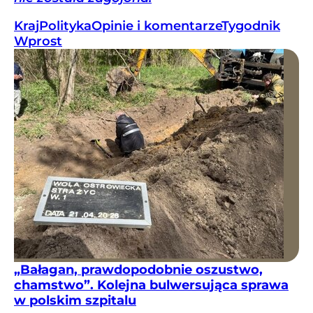
Kraj
Polityka
Opinie i komentarze
Tygodnik
Wprost
„Bałagan, prawdopodobnie oszustwo,
chamstwo”. Kolejna bulwersująca sprawa
w polskim szpitalu