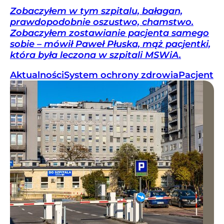
Zobaczyłem w tym szpitalu, bałagan,
prawdopodobnie oszustwo, chamstwo.
Zobaczyłem zostawianie pacjenta samego
sobie – mówił Paweł Płuska, mąż pacjentki,
która była leczona w szpitali MSWiA.
Aktualności
System ochrony zdrowia
Pacjent