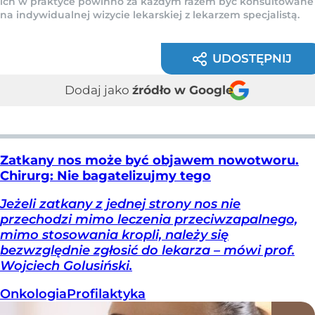
ich w praktyce powinno za każdym razem być konsultowane
na indywidualnej wizycie lekarskiej z lekarzem specjalistą.
UDOSTĘPNIJ
Dodaj jako
źródło w Google
Zatkany nos może być objawem nowotworu.
Chirurg: Nie bagatelizujmy tego
Jeżeli zatkany z jednej strony nos nie
przechodzi mimo leczenia przeciwzapalnego,
mimo stosowania kropli, należy się
bezwzględnie zgłosić do lekarza – mówi prof.
Wojciech Golusiński.
Onkologia
Profilaktyka