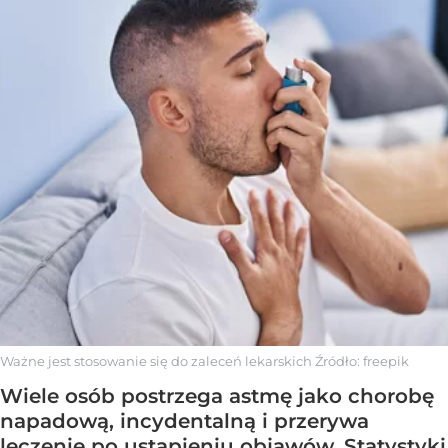
Ważne jest stosowanie się do zaleceń lekarskich
Źródło:
freepik
Wiele osób postrzega astmę jako chorobę
napadową, incydentalną i przerywa
leczenie po ustąpieniu objawów. Statystyki