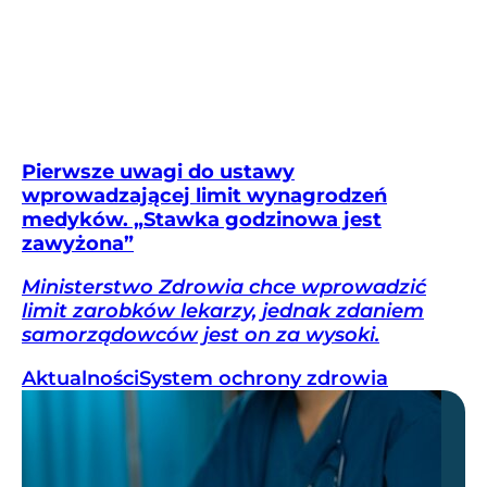
Pierwsze uwagi do ustawy
wprowadzającej limit wynagrodzeń
medyków. „Stawka godzinowa jest
zawyżona”
Ministerstwo Zdrowia chce wprowadzić
limit zarobków lekarzy, jednak zdaniem
samorządowców jest on za wysoki.
Aktualności
System ochrony zdrowia