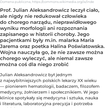
Domena publiczna, https://commons.wikimedia.org/w/inde
Prof. Julian Aleksandrowicz leczył ciało,
ale nigdy nie redukował człowieka
do chorego narządu, nieprawidłowego
wyniku morfologii ani rozpoznania
zapisanego w historii choroby. Jego
pacjentkami były m.in. malarka Maria
Jarema oraz poetka Halina Poświatowska.
Wojna nauczyła go, że nie zawsze można
chorego wyleczyć, ale niemal zawsze
można coś dla niego zrobić
Julian Aleksandrowicz był jednym
z najwybitniejszych polskich lekarzy XX wieku
— pionierem hematologii, badaczem, filozofem
medycyny, żołnierzem i społecznikiem. W jego
klinice spotykały się medycyna i sztuka, nauka
i literatura, laboratoryjna precyzja i potrzeba