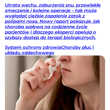
Utrata węchu, zaburzenia snu, przewlekłe
zmęczenie i kolejne operacje – tak może
wyglądać ciężkie zapalenie zatok z
polipami nosa. Nowy raport pokazuje, jak
choroba wpływa na codzienne życie
pacjentów i dlaczego eksperci apelują o
szybszy dostęp do terapii biologicznych.
System ochrony zdrowia
Choroby płuc i
układu oddechowego