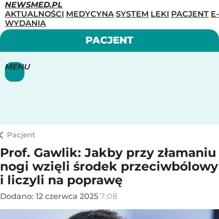
NEWSMED.PL
AKTUALNOŚCI
MEDYCYNA
SYSTEM
LEKI
PACJENT
E-
WYDANIA
PACJENT
MENU
Pacjent
Prof. Gawlik: Jakby przy złamaniu
nogi wzięli środek przeciwbólowy
i liczyli na poprawę
Dodano:
12
czerwca
2025
7:08