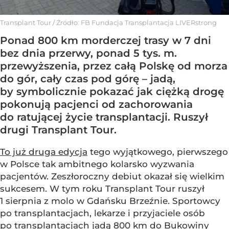
Transplant Tour
/ Źródło:
FB Fundacja Transplantacja LIVERstrong
Ponad 800 km morderczej trasy w 7 dni
bez dnia przerwy, ponad 5 tys. m.
przewyższenia, przez całą Polskę od morza
do gór, cały czas pod górę – jadą,
by symbolicznie pokazać jak ciężką drogę
pokonują pacjenci od zachorowania
do ratującej życie transplantacji. Ruszył
drugi Transplant Tour.
To już druga edycja
tego wyjątkowego, pierwszego
w Polsce tak ambitnego kolarsko wyzwania
pacjentów. Zeszłoroczny debiut okazał się wielkim
sukcesem. W tym roku Transplant Tour ruszył
1 sierpnia z molo w Gdańsku Brzeźnie. Sportowcy
po transplantacjach, lekarze i przyjaciele osób
po transplantacjach jadą 800 km do Bukowiny