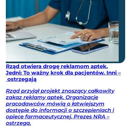
Rząd otwiera drogę reklamom aptek.
Jedni: To ważny krok dla pacjentów. Inni –
ostrzegają
Rząd przyjął projekt znoszący całkowity
zakaz reklamy aptek. Organizacje
pracodawców mówią o łatwiejszym
dostępie do informacji o szczepieniach i
opiece farmaceutycznej. Prezes NRA –
ostrzega.