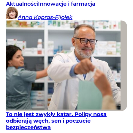
Aktualności
Innowacje i farmacja
Anna
Kopras-Fijołek
To nie jest zwykły katar. Polipy nosa
odbierają węch, sen i poczucie
bezpieczeństwa