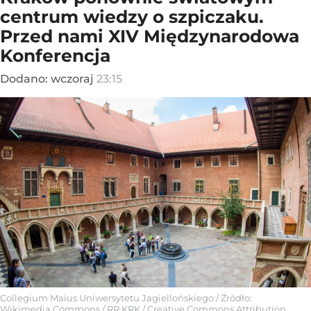
centrum wiedzy o szpiczaku.
Przed nami XIV Międzynarodowa
Konferencja
Dodano:
wczoraj
23:15
Collegium Maius Uniwersytetu Jagiellońskiego
/ Źródło:
Wikimedia Commons
/
RR KRK / Creative Commons Attribution