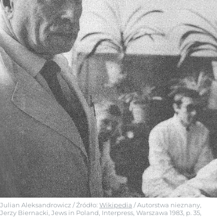
Julian Aleksandrowicz
/ Źródło:
Wikipedia
/
Autorstwa nieznany,
Jerzy Biernacki, Jews in Poland, Interpress, Warszawa 1983, p. 35,