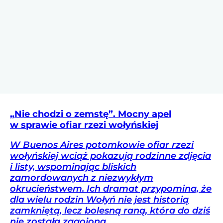
„Nie chodzi o zemstę”. Mocny apel
w sprawie ofiar rzezi wołyńskiej
W Buenos Aires potomkowie ofiar rzezi
wołyńskiej wciąż pokazują rodzinne zdjęcia
i listy, wspominając bliskich
zamordowanych z niezwykłym
okrucieństwem. Ich dramat przypomina, że
dla wielu rodzin Wołyń nie jest historią
zamkniętą, lecz bolesną raną, która do dziś
nie została zagojona.