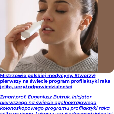
Mistrzowie polskiej medycyny. Stworzył
pierwszy na świecie program profilaktyki raka
jelita, uczył odpowiedzialności
Zmarł prof. Eugeniusz Butruk, inicjator
pierwszego na świecie ogólnokrajowego
kolonoskopowego programu profilaktyki raka
jelita grubego. Lekarzy uczył odpowiedzialności