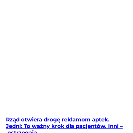
Rząd otwiera drogę reklamom aptek.
Jedni: To ważny krok dla pacjentów. Inni –
ostrzegają