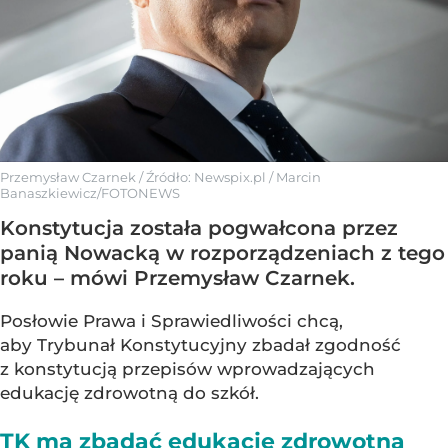
Przemysław Czarnek
/ Źródło:
Newspix.pl
/
Marcin
Banaszkiewicz/FOTONEWS
Konstytucja została pogwałcona przez
panią Nowacką w rozporządzeniach z tego
roku – mówi Przemysław Czarnek.
Posłowie Prawa i Sprawiedliwości chcą,
aby Trybunał Konstytucyjny zbadał zgodność
z konstytucją przepisów wprowadzających
edukację zdrowotną do szkół.
TK ma zbadać edukację zdrowotną