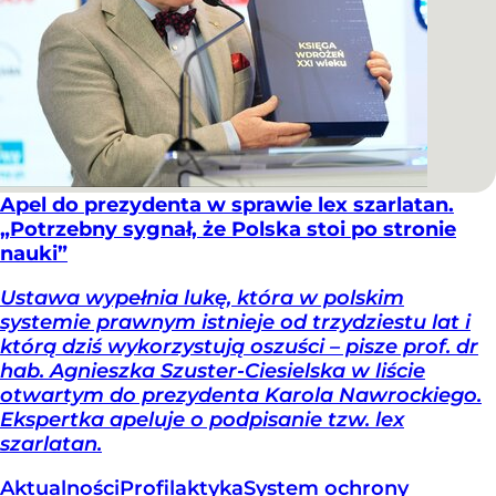
Apel do prezydenta w sprawie lex szarlatan.
„Potrzebny sygnał, że Polska stoi po stronie
nauki”
Ustawa wypełnia lukę, która w polskim
systemie prawnym istnieje od trzydziestu lat i
którą dziś wykorzystują oszuści – pisze prof. dr
hab. Agnieszka Szuster-Ciesielska w liście
otwartym do prezydenta Karola Nawrockiego.
Ekspertka apeluje o podpisanie tzw. lex
szarlatan.
Aktualności
Profilaktyka
System ochrony