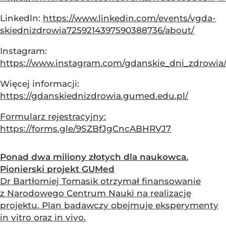
Linkedln:
https://www.linkedin.com/events/vgda-
skiednizdrowia7259214397590388736/about/
Instagram:
https://www.instagram.com/gdanskie_dni_zdrowia
Więcej informacji:
https://gdanskiednizdrowia.gumed.edu.pl/
Formularz rejestracyjny:
https://forms.gle/9SZBfJgCncABHRVJ7
Ponad dwa miliony złotych dla naukowca.
Pionierski projekt GUMed
Dr Bartłomiej Tomasik otrzymał finansowanie
z Narodowego Centrum Nauki na realizację
projektu. Plan badawczy obejmuje eksperymenty
in vitro oraz in vivo.