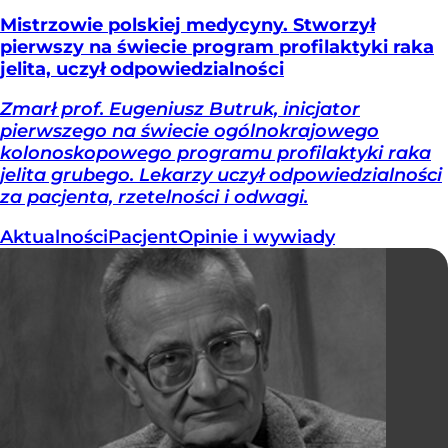
Mistrzowie polskiej medycyny. Stworzył
pierwszy na świecie program profilaktyki raka
jelita, uczył odpowiedzialności
Zmarł prof. Eugeniusz Butruk, inicjator
pierwszego na świecie ogólnokrajowego
kolonoskopowego programu profilaktyki raka
jelita grubego. Lekarzy uczył odpowiedzialności
za pacjenta, rzetelności i odwagi.
Aktualności
Pacjent
Opinie i wywiady