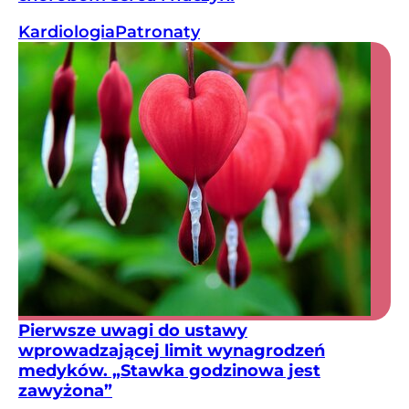
Kardiologia
Patronaty
Pierwsze uwagi do ustawy
wprowadzającej limit wynagrodzeń
medyków. „Stawka godzinowa jest
zawyżona”