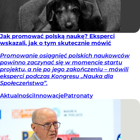
Jak promować polską naukę? Eksperci
wskazali, jak o tym skutecznie mówić
Promowanie osiągnięć polskich naukowców
powinno zaczynać się w momencie startu
projektu, a nie po jego zakończeniu – mówili
eksperci podczas Kongresu „Nauka dla
Społeczeństwa”.
Aktualności
Innowacje
Patronaty