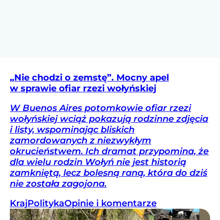
„Nie chodzi o zemstę”. Mocny apel
w sprawie ofiar rzezi wołyńskiej
W Buenos Aires potomkowie ofiar rzezi
wołyńskiej wciąż pokazują rodzinne zdjęcia
i listy, wspominając bliskich
zamordowanych z niezwykłym
okrucieństwem. Ich dramat przypomina, że
dla wielu rodzin Wołyń nie jest historią
zamkniętą, lecz bolesną raną, która do dziś
nie została zagojona.
Kraj
Polityka
Opinie i komentarze