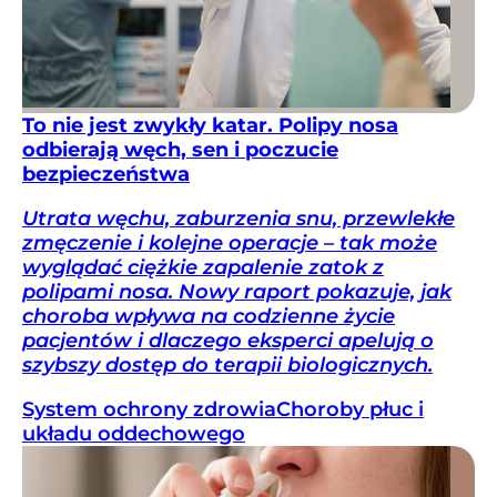
To nie jest zwykły katar. Polipy nosa
odbierają węch, sen i poczucie
bezpieczeństwa
Utrata węchu, zaburzenia snu, przewlekłe
zmęczenie i kolejne operacje – tak może
wyglądać ciężkie zapalenie zatok z
polipami nosa. Nowy raport pokazuje, jak
choroba wpływa na codzienne życie
pacjentów i dlaczego eksperci apelują o
szybszy dostęp do terapii biologicznych.
System ochrony zdrowia
Choroby płuc i
układu oddechowego