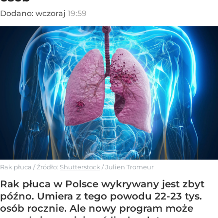
Dodano:
wczoraj
19:59
Rak płuca
/ Źródło:
Shutterstock
/
Julien Tromeur
Rak płuca w Polsce wykrywany jest zbyt
późno. Umiera z tego powodu 22-23 tys.
osób rocznie. Ale nowy program może