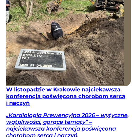
W listopadzie w Krakowie najciekawsza
konferencja poświęcona chorobom serca
i naczyń
„Kardiologia Prewencyjna 2026 – wytyczne,
wątpliwości, gorące tematy” –
najciekawsza konferencja poświęcona
chorobom serca i naczyń.