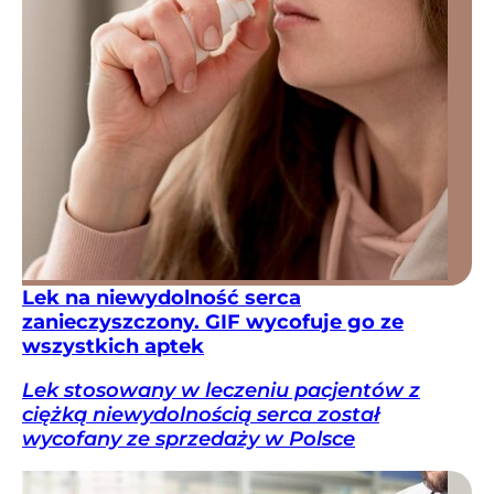
Lek na niewydolność serca
zanieczyszczony. GIF wycofuje go ze
wszystkich aptek
Lek stosowany w leczeniu pacjentów z
ciężką niewydolnością serca został
wycofany ze sprzedaży w Polsce