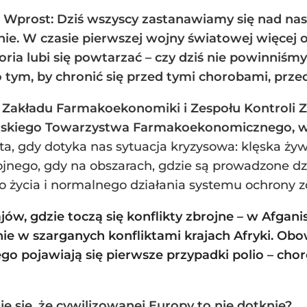
 Wprost: Dziś wszyscy zastanawiamy się nad na
inie. W czasie pierwszej wojny światowej więce
oria lubi się powtarzać – czy dziś nie powinniś
o tym, by chronić się przed tymi chorobami, prze
k Zakładu Farmakoekonomiki i Zespołu Kontroli Z
olskiego Towarzystwa Farmakoekonomicznego, wi
a, gdy dotyka nas sytuacja kryzysowa: klęska żyw
ojnego, gdy na obszarach, gdzie są prowadzone dzi
 życia i normalnego działania systemu ochrony z
jów, gdzie toczą się konflikty zbrojne – w Afga
e w szarganych konfliktami krajach Afryki. Obo
ego pojawiają się pierwsze przypadki polio – chor
e się, że cywilizowanej Europy to nie dotknie?