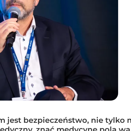
m jest bezpieczeństwo, nie tylko 
 medyczny, znać medycynę pola wa