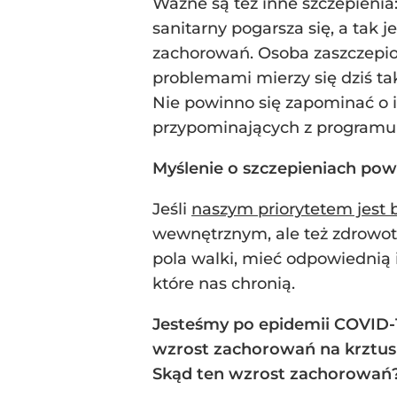
Ważne są też inne szczepienia
sanitarny pogarsza się, a tak 
zachorowań. Osoba zaszczepio
problemami mierzy się dziś ta
Nie powinno się zapominać o 
przypominających z programu s
Myślenie o szczepieniach po
Jeśli
naszym priorytetem jest
wewnętrznym, ale też zdrowotn
pola walki, mieć odpowiednią 
które nas chronią.
Jesteśmy po epidemii COVID-1
wzrost zachorowań na krztusi
Skąd ten wzrost zachorowań