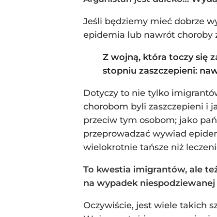
Jeśli będziemy mieć dobrze wy
epidemia lub nawrót choroby 
Z wojną, która toczy się 
stopniu zaszczepieni: naw
Dotyczy to nie tylko imigrantó
chorobom byli zaszczepieni i j
przeciw tym osobom; jako pańs
przeprowadzać wywiad epidemio
wielokrotnie tańsze niż leczen
To kwestia imigrantów, ale t
na wypadek niespodziewanej 
Oczywiście, jest wiele takich 