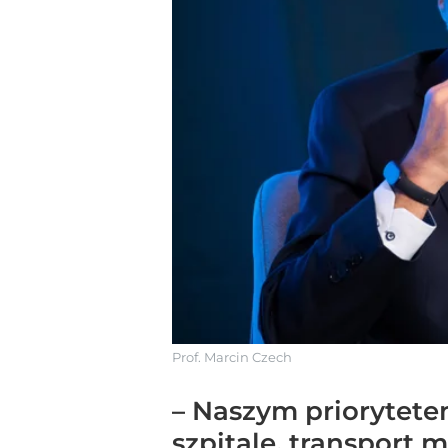
Prof. Marcin Czech
– Naszym priorytete
szpitale, transport