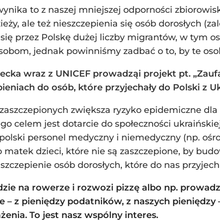
 wynika to z naszej mniejszej odporności zbiorowi
eży, ale też nieszczepienia się osób dorosłych (za
ia się przez Polskę dużej liczby migrantów, w tym
obom, jednak powinniśmy zadbać o to, by te osoby
iecka wraz z UNICEF prowadząi projekt pt. „Zauf
pieniach do osób, które przyjechały do Polski z U
ezaszczepionych zwiększa ryzyko epidemiczne dla
go celem jest dotarcie do społeczności ukraińskiej
 polski personel medyczny i niemedyczny (np. ośro
do matek dzieci, które nie są zaszczepione, by bu
aszczepienie osób dorosłych, które do nas przyjech
edzie na rowerze i rozwozi pizzę albo np. prowad
e – z pieniędzy podatników, z naszych pieniędzy 
enia. To jest nasz wspólny interes.