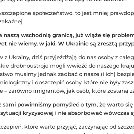
szczepione społeczeństwo, to jest mniej prawdop
zakaźnej.
za naszą wschodnią granicą, już wiąże się probl
et nie wiemy, w jaki. W Ukrainie są zresztą prz
w z Ukrainy, dziś przyjeżdżają do nas osoby z całeg
akie drobnoustroje mogli wwieźć do naszego kraju.
two musimy jednak zadbać o nasze (i ich) bezpie
logiczny i doszczepić osoby, które nie były zasz
ie – zarówno imigrantów, jak osób, które zostaną 
eż sami powinniśmy pomyśleć o tym, że warto si
sytuacji kryzysowej i nie absorbować wówczas 
szczepień, które warto przyjąć, zaczynając od sz