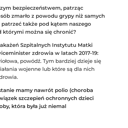
szym bezpieczeństwem, patrząc
j osób zmarło z powodu grypy niż samych
my patrzeć także pod kątem naszego
d którymi można się chronić?
akażeń Szpitalnych Instytutu Matki
ceminister zdrowia w latach 2017-19:
iołowa, powódź. Tym bardziej dzieje się
ałania wojenne lub które są dla nich
drowia.
nistanie mamy nawrót polio (choroba
wiązek szczepień ochronnych dzieci
oby, która była już niemal