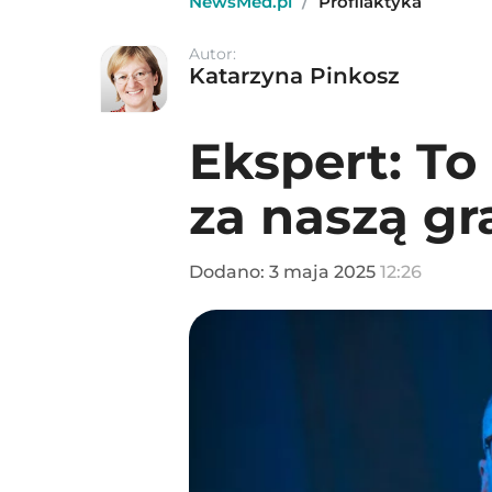
NewsMed.pl
/
Profilaktyka
Autor:
Katarzyna Pinkosz
Ekspert: To
za naszą gr
Dodano:
3
maja
2025
12:26