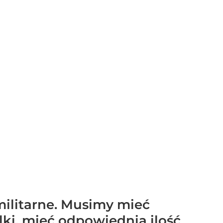
militarne. Musimy mieć
lki, mieć odpowiednią ilość