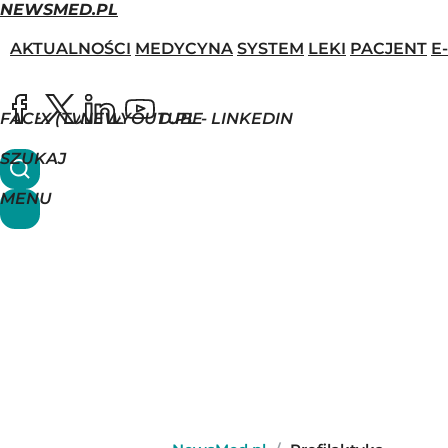
NEWSMED.PL
AKTUALNOŚCI
MEDYCYNA
SYSTEM
LEKI
PACJENT
E
FACEBOOK
X (TWITTER)
NEWSMED.PL - LINKEDIN
YOUTUBE
SZUKAJ
MENU