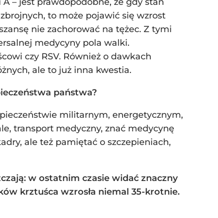
 A – jest prawdopodobne, że gdy stan
 zbrojnych, to może pojawić się wzrost
szansę nie zachorować na tężec. Z tymi
ersalnej medycyny pola walki.
aścowi czy RSV. Również o dawkach
ych, ale to już inna kwestia.
zpieczeństwa państwa?
zpieczeństwie militarnym, energetycznym,
ale, transport medyczny, znać medycynę
dry, ale też pamiętać o szczepieniach,
zczają: w ostatnim czasie widać znaczny
ów krztuśca wzrosła niemal 35-krotnie.