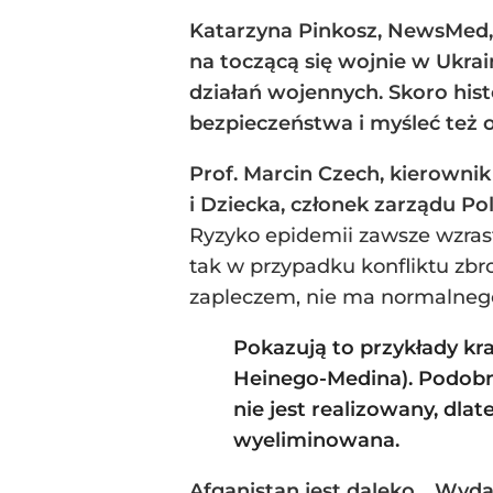
Katarzyna Pinkosz, NewsMed,
na toczącą się wojnie w Ukra
działań wojennych. Skoro hist
bezpieczeństwa i myśleć też 
Prof. Marcin Czech, kierowni
i Dziecka, członek zarządu P
Ryzyko epidemii zawsze wzrast
tak w przypadku konfliktu zbr
zapleczem, nie ma normalnego
Pokazują to przykłady kra
Heinego-Medina). Podobni
nie jest realizowany, dlat
wyeliminowana.
Afganistan jest daleko… Wydaj