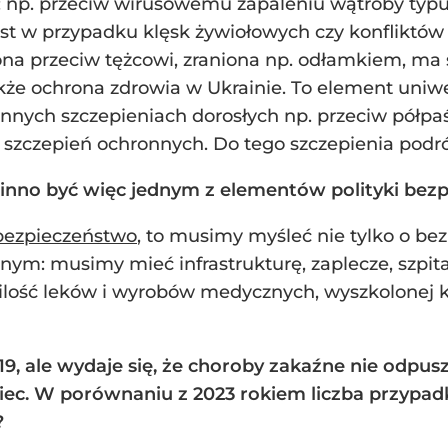
: np. przeciw wirusowemu zapaleniu wątroby typu
jest w przypadku klęsk żywiołowych czy konfliktów
na przeciw tężcowi, zraniona np. odłamkiem, ma 
kże ochrona zdrowia w Ukrainie. To element uniw
innych szczepieniach dorosłych np. przeciw półp
zczepień ochronnych. Do tego szczepienia podróżn
winno być więc jednym z elementów polityki be
 bezpieczeństwo
, to musimy myśleć nie tylko o be
ym: musimy mieć infrastrukturę, zaplecze, szpit
ilość leków i wyrobów medycznych, wyszkolonej ka
9, ale wydaje się, że choroby zakaźne nie odpus
ec. W porównaniu z 2023 rokiem liczba przypadk
?