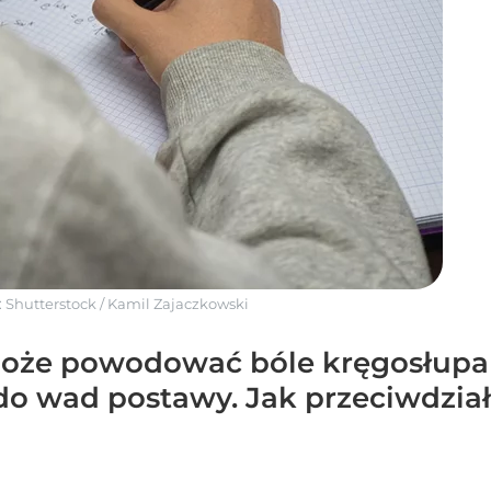
:
Shutterstock
/
Kamil Zajaczkowski
może powodować bóle kręgosłupa u
do wad postawy. Jak przeciwdzia