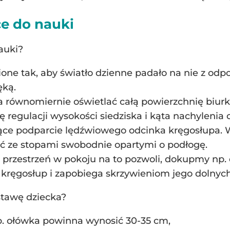
e do nauki
auki?
ne tak, aby światło dzienne padało na nie z odpo
ęką.
 równomiernie oświetlać całą powierzchnię biurk
regulacji wysokości siedziska i kąta nachylenia o
ące podparcie lędźwiowego odcinka kręgosłupa. W
eć ze stopami swobodnie opartymi o podłogę.
li przestrzeń w pokoju na to pozwoli, dokupmy np.
e kręgosłup i zapobiega skrzywieniom jego dolny
stawę dziecka?
p. ołówka powinna wynosić 30-35 cm,