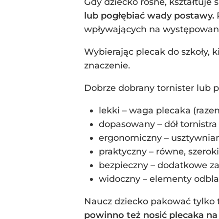
Gdy dziecko rośne, kształtuje 
lub pogłębiać wady postawy.
wpływających na występowanie
Wybierając plecak do szkoły, 
znaczenie.
Dobrze dobrany tornister lub 
lekki – waga plecaka (raze
dopasowany – dół tornistra 
ergonomiczny – usztywniana
praktyczny – równe, szeroki
bezpieczny – dodatkowe zapi
widoczny – elementy odbla
Naucz dziecko pakować tylko to
powinno też nosić plecaka na