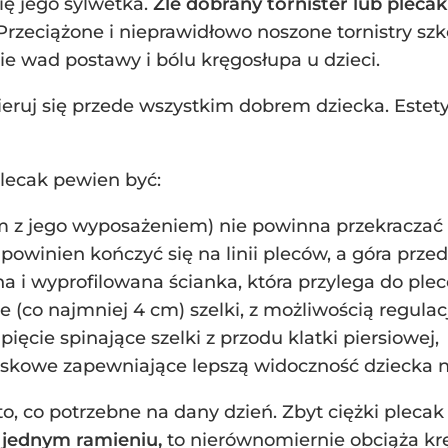
się jego sylwetka.
Źle dobrany tornister lub plec
Przeciążone i nieprawidłowo noszone tornistry s
 wad postawy i bólu kręgosłupa u dzieci.
kieruj się przede wszystkim dobrem dziecka. Est
plecak pewien być:
m z jego wyposażeniem) nie powinna przekraczać 1
powinien kończyć się na linii pleców, a góra prze
 i wyprofilowana ścianka, która przylega do plec
e (co najmniej 4 cm) szelki, z możliwością regulacj
ęcie spinające szelki z przodu klatki piersiowej,
skowe zapewniające lepszą widoczność dziecka n
, co potrzebne na dany dzień. Zbyt ciężki plecak
 jednym ramieniu,
to nierównomiernie obciąża kr