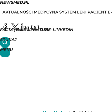
NEWSMED.PL
AKTUALNOŚCI
MEDYCYNA
SYSTEM
LEKI
PACJENT
E
FACEBOOK
X (TWITTER)
NEWSMED.PL - LINKEDIN
YOUTUBE
SZUKAJ
MENU