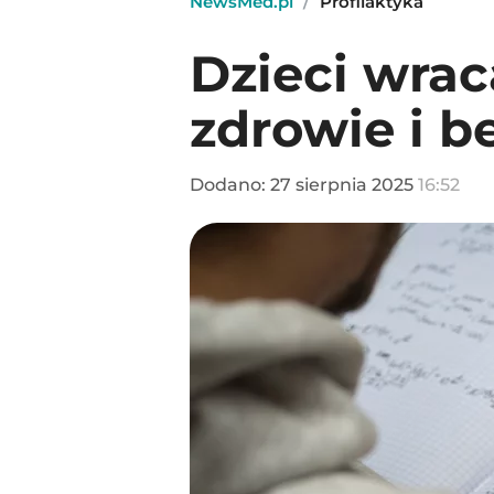
NewsMed.pl
/
Profilaktyka
Dzieci wrac
zdrowie i 
Dodano:
27
sierpnia
2025
16:52