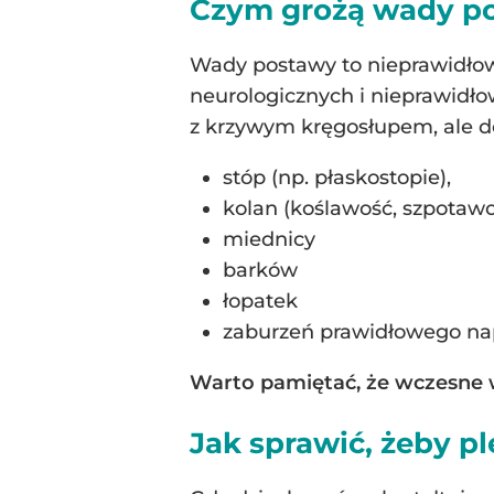
Czym grożą wady p
Wady postawy to nieprawidłowe 
neurologicznych i nieprawidł
z krzywym kręgosłupem, ale do
stóp (np. płaskostopie),
kolan (koślawość, szpotawo
miednicy
barków
łopatek
zaburzeń prawidłowego na
Warto pamiętać, że wczesne w
Jak sprawić, żeby pl