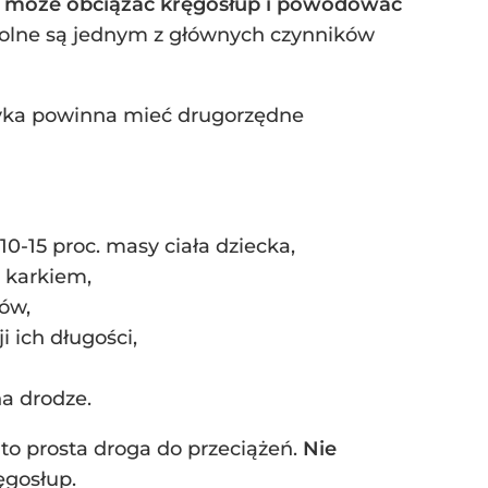
ak może obciążać kręgosłup i powodować
zkolne są jednym z głównych czynników
etyka powinna mieć drugorzędne
0-15 proc. masy ciała dziecka,
d karkiem,
ów,
i ich długości,
a drodze.
 to prosta droga do przeciążeń.
Nie
ęgosłup.