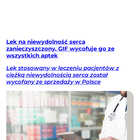
Lek na niewydolność serca
zanieczyszczony. GIF wycofuje go ze
wszystkich aptek
Lek stosowany w leczeniu pacjentów z
ciężką niewydolnością serca został
wycofany ze sprzedaży w Polsce