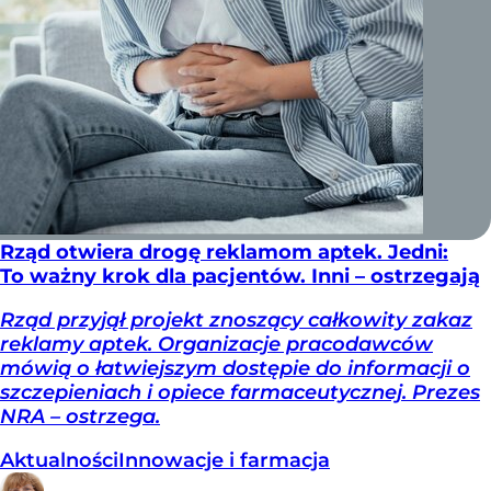
Rząd otwiera drogę reklamom aptek. Jedni:
To ważny krok dla pacjentów. Inni – ostrzegają
Rząd przyjął projekt znoszący całkowity zakaz
reklamy aptek. Organizacje pracodawców
mówią o łatwiejszym dostępie do informacji o
szczepieniach i opiece farmaceutycznej. Prezes
NRA – ostrzega.
Aktualności
Innowacje i farmacja