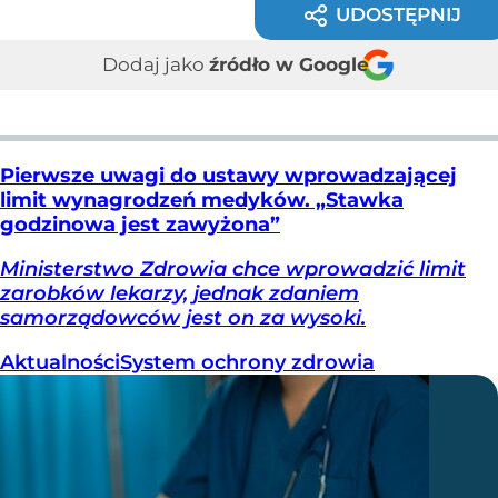
UDOSTĘPNIJ
Dodaj jako
źródło w Google
Pierwsze uwagi do ustawy wprowadzającej
limit wynagrodzeń medyków. „Stawka
godzinowa jest zawyżona”
Ministerstwo Zdrowia chce wprowadzić limit
zarobków lekarzy, jednak zdaniem
samorządowców jest on za wysoki.
Aktualności
System ochrony zdrowia