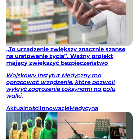
„To urządzenie zwiększy znacznie szanse
na uratowanie życia”. Ważny projekt
mający zwiększyć bezpieczeństwo
Wojskowy Instytut Medyczny ma
opracować urządzenie, które pozwoli
wykryć zagrożenie toksynami na polu
walki.
Aktualności
Innowacje
Medycyna