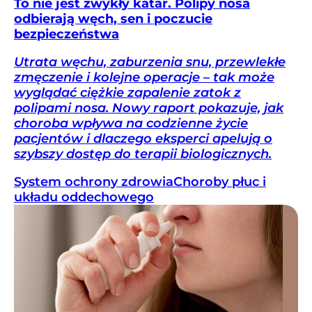
To nie jest zwykły katar. Polipy nosa
odbierają węch, sen i poczucie
bezpieczeństwa
Utrata węchu, zaburzenia snu, przewlekłe
zmęczenie i kolejne operacje – tak może
wyglądać ciężkie zapalenie zatok z
polipami nosa. Nowy raport pokazuje, jak
choroba wpływa na codzienne życie
pacjentów i dlaczego eksperci apelują o
szybszy dostęp do terapii biologicznych.
System ochrony zdrowia
Choroby płuc i
układu oddechowego