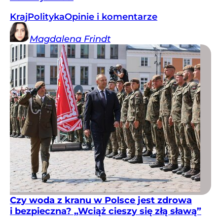
Kraj
Polityka
Opinie i komentarze
Magdalena
Frindt
Czy woda z kranu w Polsce jest zdrowa
i bezpieczna? „Wciąż cieszy się złą sławą”