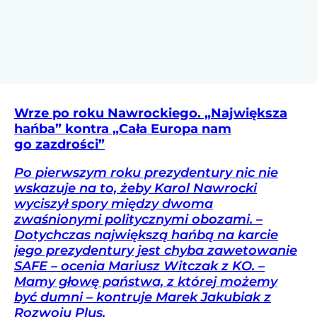
Wrze po roku Nawrockiego. „Największa
hańba” kontra „Cała Europa nam
go zazdrości”
Po pierwszym roku prezydentury nic nie
wskazuje na to, żeby Karol Nawrocki
wyciszył spory między dwoma
zwaśnionymi politycznymi obozami. –
Dotychczas największą hańbą na karcie
jego prezydentury jest chyba zawetowanie
SAFE – ocenia Mariusz Witczak z KO. –
Mamy głowę państwa, z której możemy
być dumni – kontruje Marek Jakubiak z
Rozwoju Plus.