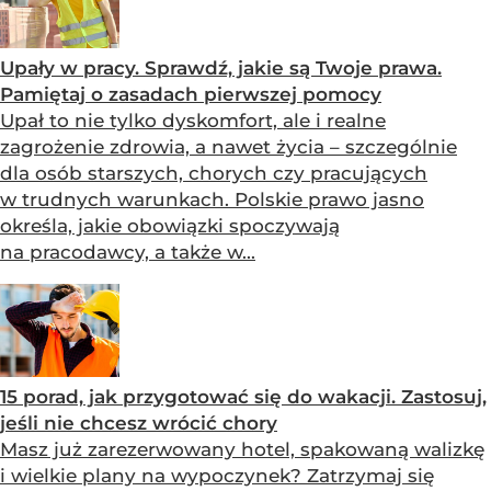
Upały w pracy. Sprawdź, jakie są Twoje prawa.
Pamiętaj o zasadach pierwszej pomocy
Upał to nie tylko dyskomfort, ale i realne
zagrożenie zdrowia, a nawet życia – szczególnie
dla osób starszych, chorych czy pracujących
w trudnych warunkach. Polskie prawo jasno
określa, jakie obowiązki spoczywają
na pracodawcy, a także w...
15 porad, jak przygotować się do wakacji. Zastosuj,
jeśli nie chcesz wrócić chory
Masz już zarezerwowany hotel, spakowaną walizkę
i wielkie plany na wypoczynek? Zatrzymaj się