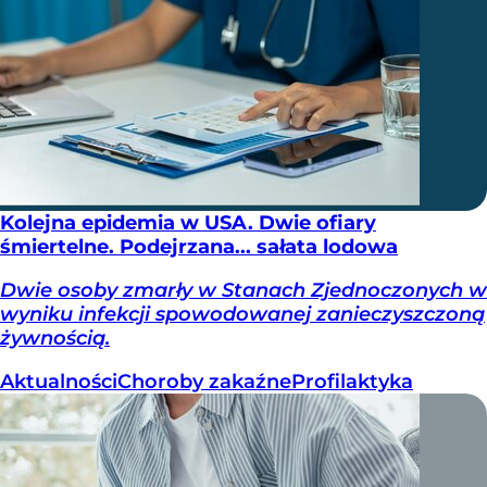
Kolejna epidemia w USA. Dwie ofiary
śmiertelne. Podejrzana... sałata lodowa
Dwie osoby zmarły w Stanach Zjednoczonych w
wyniku infekcji spowodowanej zanieczyszczoną
żywnością.
Aktualności
Choroby zakaźne
Profilaktyka