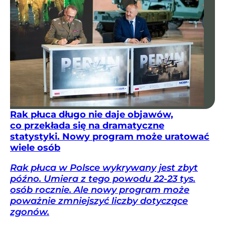
Rak płuca długo nie daje objawów,
co przekłada się na dramatyczne
statystyki. Nowy program może uratować
wiele osób
Rak płuca w Polsce wykrywany jest zbyt
późno. Umiera z tego powodu 22-23 tys.
osób rocznie. Ale nowy program może
poważnie zmniejszyć liczby dotyczące
zgonów.