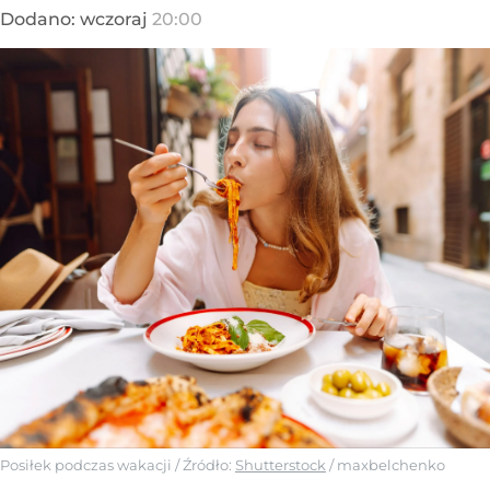
Dodano:
wczoraj
20:00
Posiłek podczas wakacji
/ Źródło:
Shutterstock
/
maxbelchenko