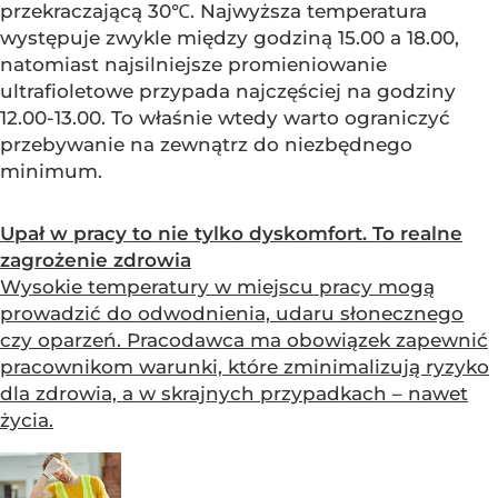
przekraczającą 30℃. Najwyższa temperatura
występuje zwykle między godziną 15.00 a 18.00,
natomiast najsilniejsze promieniowanie
ultrafioletowe przypada najczęściej na godziny
12.00-13.00. To właśnie wtedy warto ograniczyć
przebywanie na zewnątrz do niezbędnego
minimum.
Upał w pracy to nie tylko dyskomfort. To realne
zagrożenie zdrowia
Wysokie temperatury w miejscu pracy mogą
prowadzić do odwodnienia, udaru słonecznego
czy oparzeń. Pracodawca ma obowiązek zapewnić
pracownikom warunki, które zminimalizują ryzyko
dla zdrowia, a w skrajnych przypadkach – nawet
życia.