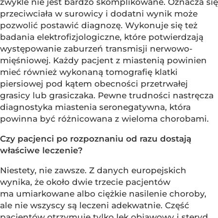
zwykle nie jest bardzo skomplikowane. Oznacza się
przeciwciała w surowicy i dodatni wynik może
pozwolić postawić diagnozę. Wykonuje się też
badania elektrofizjologiczne, które potwierdzają
występowanie zaburzeń transmisji nerwowo-
mięśniowej. Każdy pacjent z miastenią powinien
mieć również wykonaną tomografię klatki
piersiowej pod kątem obecności przetrwałej
grasicy lub grasiczaka. Pewne trudności nastręcza
diagnostyka miastenia seronegatywna, która
powinna być różnicowana z wieloma chorobami.
Czy pacjenci po rozpoznaniu od razu dostają
właściwe leczenie?
Niestety, nie zawsze. Z danych europejskich
wynika, że około dwie trzecie pacjentów
ma umiarkowane albo ciężkie nasilenie choroby,
ale nie wszyscy są leczeni adekwatnie. Część
pacjentów otrzymuje tylko lek objawowy i steryd,