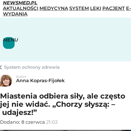
NEWSMED.PL
AKTUALNOŚCI
MEDYCYNA
SYSTEM
LEKI
PACJENT
E-
WYDANIA
MENU
System ochrony zdrowia
Autor:
Anna Kopras-Fijołek
Miastenia odbiera siły, ale często
jej nie widać. „Chorzy słyszą: –
udajesz!”
Dodano:
8
czerwca
21:02