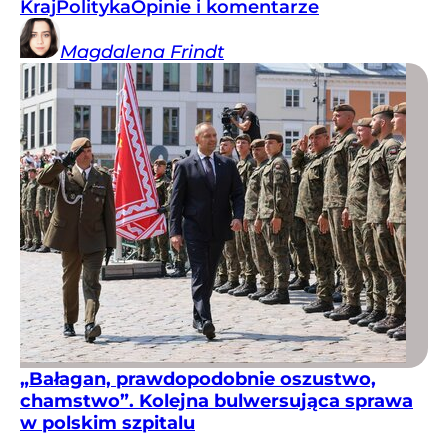
Kraj
Polityka
Opinie i komentarze
Magdalena
Frindt
„Bałagan, prawdopodobnie oszustwo,
chamstwo”. Kolejna bulwersująca sprawa
w polskim szpitalu