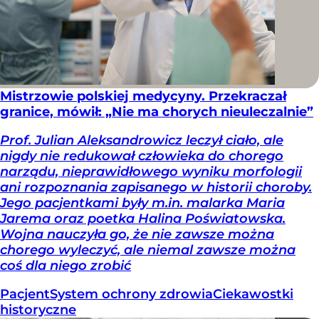
Mistrzowie polskiej medycyny. Przekraczał
granice, mówił: „Nie ma chorych nieuleczalnie”
Prof. Julian Aleksandrowicz leczył ciało, ale
nigdy nie redukował człowieka do chorego
narządu, nieprawidłowego wyniku morfologii
ani rozpoznania zapisanego w historii choroby.
Jego pacjentkami były m.in. malarka Maria
Jarema oraz poetka Halina Poświatowska.
Wojna nauczyła go, że nie zawsze można
chorego wyleczyć, ale niemal zawsze można
coś dla niego zrobić
Pacjent
System ochrony zdrowia
Ciekawostki
historyczne