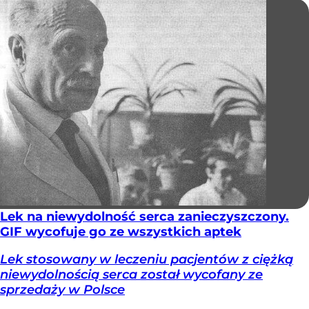
Lek na niewydolność serca zanieczyszczony.
GIF wycofuje go ze wszystkich aptek
Lek stosowany w leczeniu pacjentów z ciężką
niewydolnością serca został wycofany ze
sprzedaży w Polsce