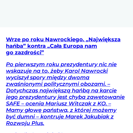
Wrze po roku Nawrockiego. „Największa
hańba” kontra „Cała Europa nam
go zazdrości”
Po pierwszym roku prezydentury nic nie
wskazuje na to, żeby Karol Nawrocki
wyciszył spory między dwoma
zwaśnionymi politycznymi obozami. –
Dotychczas największą hańbą na karcie
jego prezydentury jest chyba zawetowanie
SAFE – ocenia Mariusz Witczak z KO. –
Mamy głowę państwa, z której możemy
być dumni – kontruje Marek Jakubiak z
Rozwoju Plus.