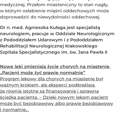
medycznej. Przełom miasteniczny to stan nagły,
w którym osłabienie mięśni oddechowych może
doprowadzić do niewydolności oddechowej.
Dr n. med. Agnieszka Kułaga jest specjalistą
neurologiem, pracuje w Oddziale Neurologicznym
z Pododdziałem Udarowym i z Pododdziałem
Rehabilitacji Neurologicznej Krakowskiego
Szpitala Specjalistycznego im. św. Jana Pawła II
Nowe leki zmieniają życie chorych na miastenię.
„Pacjent może żyć prawie normalnie”
Program lekowy dla chorych na miastenię był
ważnym krokiem, ale eksperci podkreślają,
że równie istotne są finansowanie i sprawna
ścieżka pacjenta. – Dzięki nowym lekom pacjent
może być bezobjawowy albo prawie bezobjawowy
i normalnie...