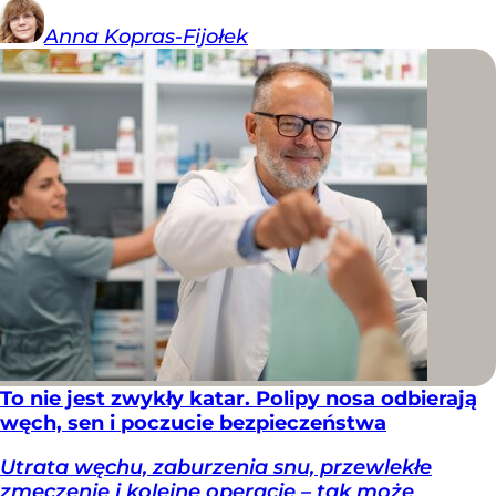
Anna
Kopras-Fijołek
To nie jest zwykły katar. Polipy nosa odbierają
węch, sen i poczucie bezpieczeństwa
Utrata węchu, zaburzenia snu, przewlekłe
zmęczenie i kolejne operacje – tak może