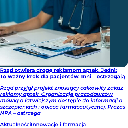
Rząd otwiera drogę reklamom aptek. Jedni:
To ważny krok dla pacjentów. Inni – ostrzegają
Rząd przyjął projekt znoszący całkowity zakaz
reklamy aptek. Organizacje pracodawców
mówią o łatwiejszym dostępie do informacji o
szczepieniach i opiece farmaceutycznej. Prezes
NRA – ostrzega.
Aktualności
Innowacje i farmacja