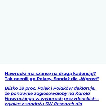
Nawrocki ma szansę na drugą kadencję?
Tak ocenili go Polacy. Sondaż dla „Wprost”
Blisko 39 proc. Polek i Polaków deklaruje,
że ponownie zagłosowałoby na Karola
Nawrockiego w wyborach prezydenckich –
wynika z sondażu SW Research dla