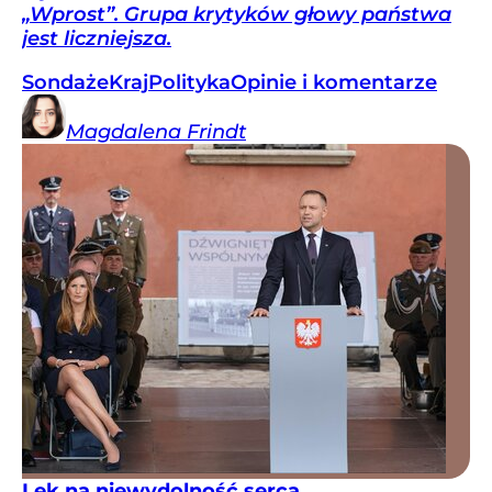
„Wprost”. Grupa krytyków głowy państwa
jest liczniejsza.
Sondaże
Kraj
Polityka
Opinie i komentarze
Magdalena
Frindt
Lek na niewydolność serca