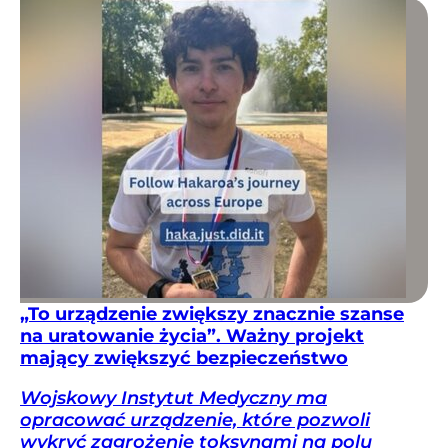
„To urządzenie zwiększy znacznie szanse
na uratowanie życia”. Ważny projekt
mający zwiększyć bezpieczeństwo
Wojskowy Instytut Medyczny ma
opracować urządzenie, które pozwoli
wykryć zagrożenie toksynami na polu