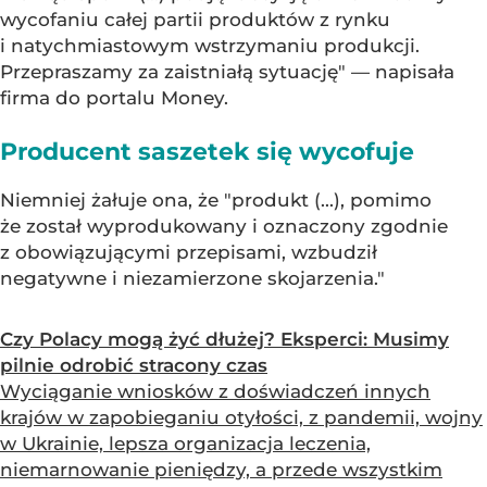
wycofaniu całej partii produktów z rynku
i natychmiastowym wstrzymaniu produkcji.
Przepraszamy za zaistniałą sytuację" — napisała
firma do portalu Money.
Producent saszetek się wycofuje
Niemniej żałuje ona, że "produkt (...), pomimo
że został wyprodukowany i oznaczony zgodnie
z obowiązującymi przepisami, wzbudził
negatywne i niezamierzone skojarzenia."
Czy Polacy mogą żyć dłużej? Eksperci: Musimy
pilnie odrobić stracony czas
Wyciąganie wniosków z doświadczeń innych
krajów w zapobieganiu otyłości, z pandemii, wojny
w Ukrainie, lepsza organizacja leczenia,
niemarnowanie pieniędzy, a przede wszystkim