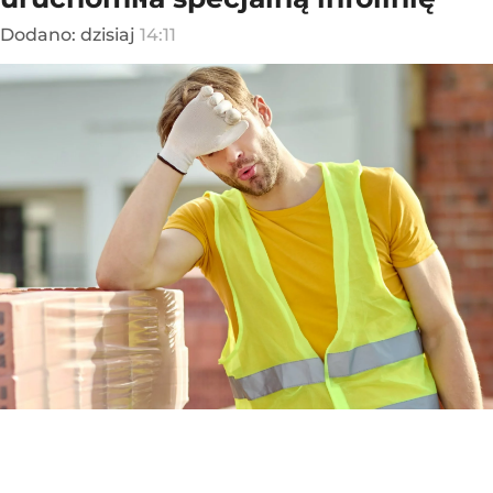
Dodano:
dzisiaj
14:11
Wszelkie nieprawidłowości w czasie upału należy zgłaszać
/