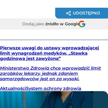
UDOSTĘPNIJ
Dodaj jako
źródło w Google
Pierwsze uwagi do ustawy wprowadzającej
limit wynagrodzeń medyków. „Stawka
godzinowa jest zawyżona”
Ministerstwo Zdrowia chce wprowadzić limit
zarobków lekarzy, jednak zdaniem
samorządowców jest on za wysoki.
Aktualności
System ochrony zdrowia