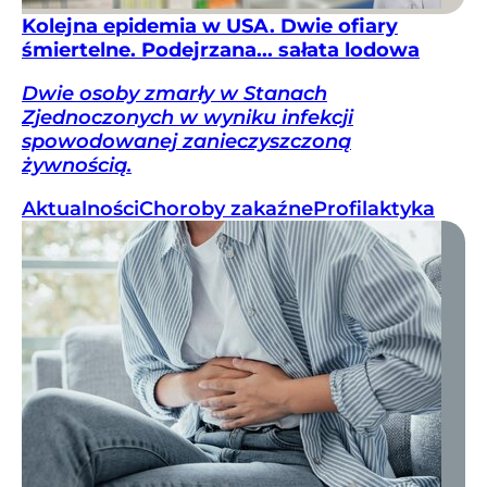
Kolejna epidemia w USA. Dwie ofiary
śmiertelne. Podejrzana... sałata lodowa
Dwie osoby zmarły w Stanach
Zjednoczonych w wyniku infekcji
spowodowanej zanieczyszczoną
żywnością.
Aktualności
Choroby zakaźne
Profilaktyka