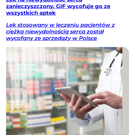
zanieczyszczony. GIF wycofuje go ze
wszystkich aptek
Lek stosowany w leczeniu pacjentów z
ciężką niewydolnością serca został
wycofany ze sprzedaży w Polsce