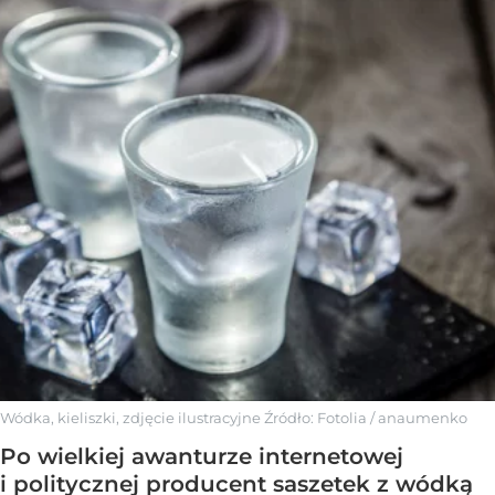
Wódka, kieliszki, zdjęcie ilustracyjne
Źródło:
Fotolia
/
anaumenko
Po wielkiej awanturze internetowej
i politycznej producent saszetek z wódką