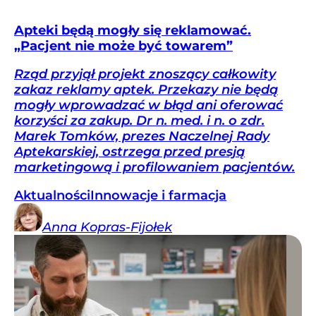
Apteki będą mogły się reklamować.
„Pacjent nie może być towarem”
Rząd przyjął projekt znoszący całkowity
zakaz reklamy aptek. Przekazy nie będą
mogły wprowadzać w błąd ani oferować
korzyści za zakup. Dr n. med. i n. o zdr.
Marek Tomków, prezes Naczelnej Rady
Aptekarskiej, ostrzega przed presją
marketingową i profilowaniem pacjentów.
Aktualności
Innowacje i farmacja
Anna
Kopras-Fijołek