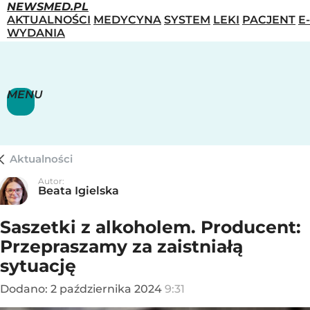
NEWSMED.PL
AKTUALNOŚCI
MEDYCYNA
SYSTEM
LEKI
PACJENT
E-
WYDANIA
MENU
Aktualności
Autor:
Beata Igielska
Saszetki z alkoholem. Producent:
Przepraszamy za zaistniałą
sytuację
Dodano:
2
października
2024
9:31