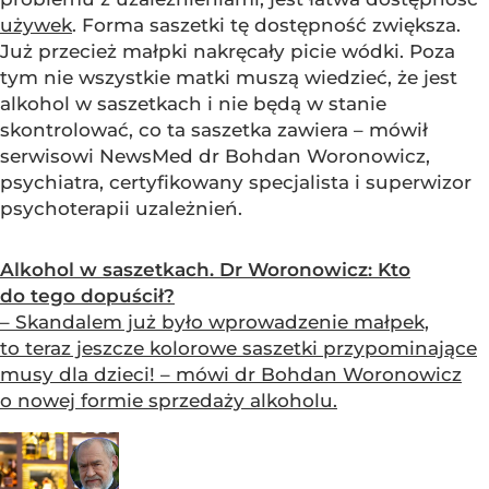
używek
. Forma saszetki tę dostępność zwiększa.
Już przecież małpki nakręcały picie wódki. Poza
tym nie wszystkie matki muszą wiedzieć, że jest
alkohol w saszetkach i nie będą w stanie
skontrolować, co ta saszetka zawiera – mówił
serwisowi NewsMed dr Bohdan Woronowicz,
psychiatra, certyfikowany specjalista i superwizor
psychoterapii uzależnień.
Alkohol w saszetkach. Dr Woronowicz: Kto
do tego dopuścił?
– Skandalem już było wprowadzenie małpek,
to teraz jeszcze kolorowe saszetki przypominające
musy dla dzieci! – mówi dr Bohdan Woronowicz
o nowej formie sprzedaży alkoholu.