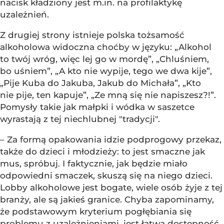
nacisk kładziony jest m.in. na profilaktykę
uzależnień.
Z drugiej strony istnieje polska tożsamość
alkoholowa widoczna choćby w języku: „Alkohol
to twój wróg, więc lej go w mordę”, „Chluśniem,
bo uśniem”, „A kto nie wypije, tego we dwa kije”,
„Pije Kuba do Jakuba, Jakub do Michała”, „Kto
nie pije, ten kapuje”, „Ze mną się nie napiszesz?!”.
Pomysły takie jak małpki i wódka w saszetce
wyrastają z tej niechlubnej "tradycji".
– Za formą opakowania idzie podprogowy przekaz,
także do dzieci i młodzieży: to jest smaczne jak
mus, spróbuj. I faktycznie, jak będzie miało
odpowiedni smaczek, skuszą się na niego dzieci.
Lobby alkoholowe jest bogate, wiele osób żyje z tej
branży, ale są jakieś granice. Chyba zapominamy,
że podstawowym kryterium pogłębiania się
problemu z uzależnieniami, jest łatwa dostępność