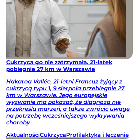
Cukrzyca go nie zatrzymała. 21-latek
pobiegnie 27 km w Warszawie
Hakaroa Vallée, 21-letni Francuz żyjący z
cukrzycą typu 1, 9 sierpnia przebiegnie 27
km w Warszawie. Jego europejskie
wyzwanie ma pokazać, że diagnoza nie
przekreśla marzeń, a także zwrócić uwagę
na potrzebę wcześniejszego wykrywania
choroby.
Aktualności
Cukrzyca
Profilaktyka i leczenie