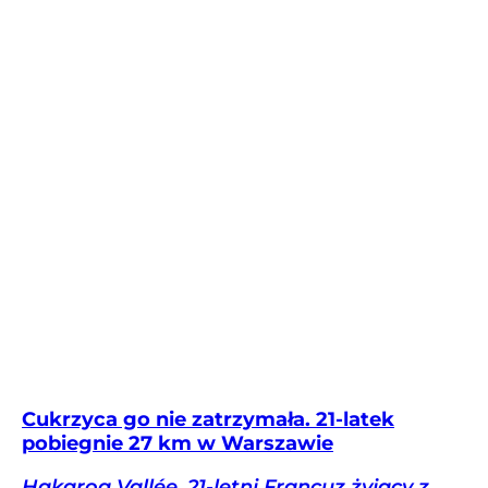
Cukrzyca go nie zatrzymała. 21-latek
pobiegnie 27 km w Warszawie
Hakaroa Vallée, 21-letni Francuz żyjący z