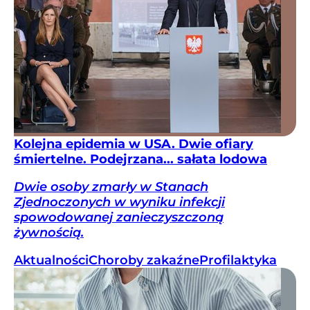
Kolejna epidemia w USA. Dwie ofiary
śmiertelne. Podejrzana... sałata lodowa
Dwie osoby zmarły w Stanach
Zjednoczonych w wyniku infekcji
spowodowanej zanieczyszczoną
żywnością.
Aktualności
Choroby zakaźne
Profilaktyka