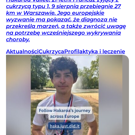
cukrzycą typu 1, 9 sierpnia przebiegnie 27
km w Warszawie. Jego europejskie
wyzwanie ma pokazać, że diagnoza nie
przekreśla marzeń, a także zwrócić uwagę
na potrzebę wcześniejszego wykrywania
choroby.
Aktualności
Cukrzyca
Profilaktyka i leczenie