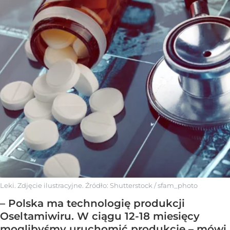
Leki. Zdjęcie ilustracyjne.
Źródło:
Shutterstock
/
sfam_photo
– Polska ma technologię produkcji
Oseltamiwiru. W ciągu 12-18 miesięcy
moglibyśmy uruchomić produkcję – mówi