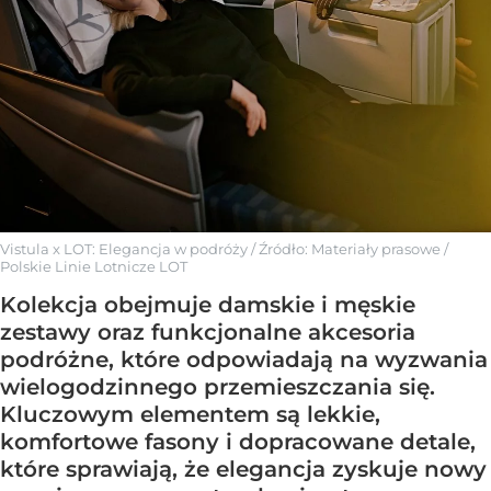
Vistula x LOT: Elegancja w podróży
/ Źródło:
Materiały prasowe
/
Polskie Linie Lotnicze LOT
Kolekcja obejmuje damskie i męskie
zestawy oraz funkcjonalne akcesoria
podróżne, które odpowiadają na wyzwania
wielogodzinnego przemieszczania się.
Kluczowym elementem są lekkie,
komfortowe fasony i dopracowane detale,
które sprawiają, że elegancja zyskuje nowy