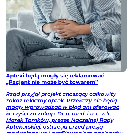
Apteki będą mogły się reklamować.
„Pacjent nie może być towarem”
Rząd przyjął projekt znoszący całkowity
zakaz reklamy aptek. Przekazy nie będą
mogły wprowadzać w błąd ani oferować
korzyści za zakup. Dr n. med. i n. o zdr.
Marek Tomków, prezes Naczelnej Rady
Aptekarskiej, ostrzega przed presją