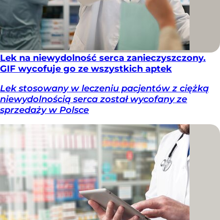
Lek na niewydolność serca zanieczyszczony.
GIF wycofuje go ze wszystkich aptek
Lek stosowany w leczeniu pacjentów z ciężką
niewydolnością serca został wycofany ze
sprzedaży w Polsce