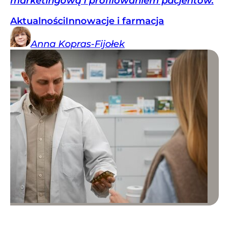
marketingową i profilowaniem pacjentów.
Aktualności
Innowacje i farmacja
Anna
Kopras-Fijołek