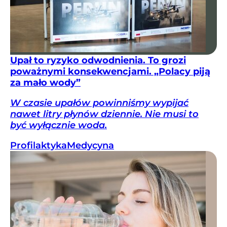
Upał to ryzyko odwodnienia. To grozi
poważnymi konsekwencjami. „Polacy piją
za mało wody”
W czasie upałów powinniśmy wypijać
nawet litry płynów dziennie. Nie musi to
być wyłącznie woda.
Profilaktyka
Medycyna