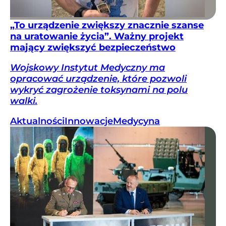
„To urządzenie zwiększy znacznie szanse
na uratowanie życia”. Ważny projekt
mający zwiększyć bezpieczeństwo
Wojskowy Instytut Medyczny ma
opracować urządzenie, które pozwoli
wykryć zagrożenie toksynami na polu
walki.
Aktualności
Innowacje
Medycyna