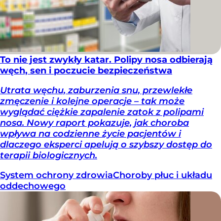
To nie jest zwykły katar. Polipy nosa odbierają
węch, sen i poczucie bezpieczeństwa
Utrata węchu, zaburzenia snu, przewlekłe
zmęczenie i kolejne operacje – tak może
wyglądać ciężkie zapalenie zatok z polipami
nosa. Nowy raport pokazuje, jak choroba
wpływa na codzienne życie pacjentów i
dlaczego eksperci apelują o szybszy dostęp do
terapii biologicznych.
System ochrony zdrowia
Choroby płuc i układu
oddechowego