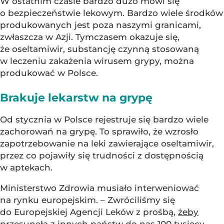
W ostatnim czasie bardzo dużo mówi się
o bezpieczeństwie lekowym. Bardzo wiele środków
produkowanych jest poza naszymi granicami,
zwłaszcza w Azji. Tymczasem okazuje się,
że oseltamiwir, substancję czynną stosowaną
w leczeniu zakażenia wirusem grypy, można
produkować w Polsce.
Brakuje lekarstw na grypę
Od stycznia w Polsce rejestruje się bardzo wiele
zachorowań na grypę. To sprawiło, że wzrosło
zapotrzebowanie na leki zawierające oseltamiwir,
przez co pojawiły się trudności z dostępnością
w aptekach.
Ministerstwo Zdrowia musiało interweniować
na rynku europejskim. – Zwróciliśmy się
do Europejskiej Agencji Leków z prośbą,
żeby