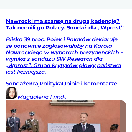
Nawrocki ma szansę na drugą kadencję?
Tak ocenili go Polacy. Sondaż dla „Wprost”
Blisko 39 proc. Polek i Polaków deklaruje,
że ponownie zagłosowałoby na Karola
Nawrockiego w wyborach prezydenckich –
wynika z sondażu SW Research dla
„Wprost”. Grupa krytyków głowy państwa
jest liczniejsza.
Sondaże
Kraj
Polityka
Opinie i komentarze
Magdalena
Frindt