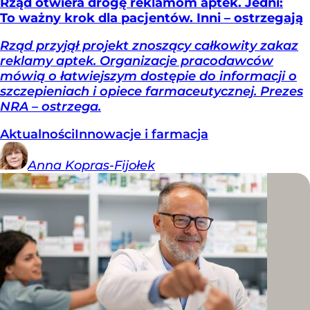
Rząd otwiera drogę reklamom aptek. Jedni:
To ważny krok dla pacjentów. Inni – ostrzegają
Rząd przyjął projekt znoszący całkowity zakaz
reklamy aptek. Organizacje pracodawców
mówią o łatwiejszym dostępie do informacji o
szczepieniach i opiece farmaceutycznej. Prezes
NRA – ostrzega.
Aktualności
Innowacje i farmacja
Anna
Kopras-Fijołek