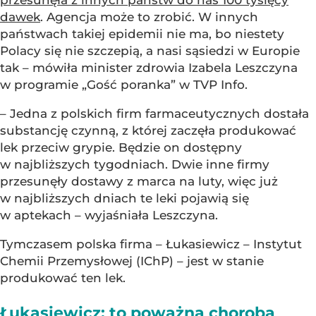
przesunęła z innych państw do nas 100 tysięcy
dawek
. Agencja może to zrobić. W innych
państwach takiej epidemii nie ma, bo niestety
Polacy się nie szczepią, a nasi sąsiedzi w Europie
tak – mówiła minister zdrowia Izabela Leszczyna
w programie „Gość poranka” w TVP Info.
– Jedna z polskich firm farmaceutycznych dostała
substancję czynną, z której zaczęła produkować
lek przeciw grypie. Będzie on dostępny
w najbliższych tygodniach. Dwie inne firmy
przesunęły dostawy z marca na luty, więc już
w najbliższych dniach te leki pojawią się
w aptekach – wyjaśniała Leszczyna.
Tymczasem polska firma – Łukasiewicz – Instytut
Chemii Przemysłowej (IChP) – jest w stanie
produkować ten lek.
Łukasiewicz: to poważna choroba