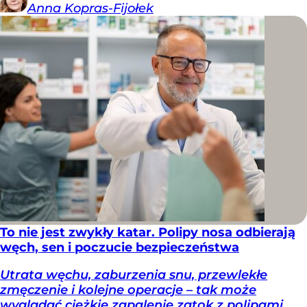
Anna
Kopras-Fijołek
To nie jest zwykły katar. Polipy nosa odbierają
węch, sen i poczucie bezpieczeństwa
Utrata węchu, zaburzenia snu, przewlekłe
zmęczenie i kolejne operacje – tak może
wyglądać ciężkie zapalenie zatok z polipami