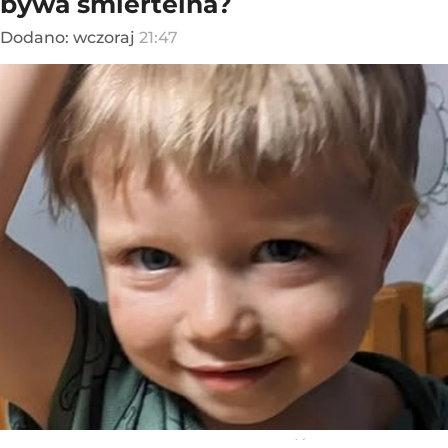
bywa śmiertelna?
Dodano:
wczoraj
21:47
Henio zmagał się z ostrą białaczką szpikową
/ Źródło:
FB Uratuj