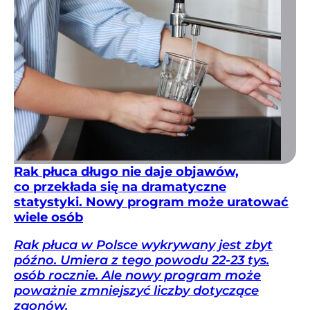
Rak płuca długo nie daje objawów,
co przekłada się na dramatyczne
statystyki. Nowy program może uratować
wiele osób
Rak płuca w Polsce wykrywany jest zbyt
późno. Umiera z tego powodu 22-23 tys.
osób rocznie. Ale nowy program może
poważnie zmniejszyć liczby dotyczące
zgonów.