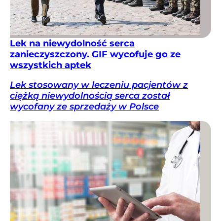
Lek na niewydolność serca
zanieczyszczony. GIF wycofuje go ze
wszystkich aptek
Lek stosowany w leczeniu pacjentów z
ciężką niewydolnością serca został
wycofany ze sprzedaży w Polsce