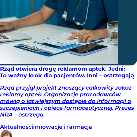
Rząd otwiera drogę reklamom aptek. Jedni:
To ważny krok dla pacjentów. Inni – ostrzegają
Rząd przyjął projekt znoszący całkowity zakaz
reklamy aptek. Organizacje pracodawców
mówią o łatwiejszym dostępie do informacji o
szczepieniach i opiece farmaceutycznej. Prezes
NRA – ostrzega.
Aktualności
Innowacje i farmacja