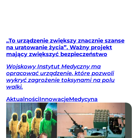
„To urządzenie zwiększy znacznie szanse
na uratowanie życia”. Ważny projekt
mający zwiększyć bezpieczeństwo
Wojskowy Instytut Medyczny ma
opracować urządzenie, które pozwoli
wykryć zagrożenie toksynami na polu
walki.
Aktualności
Innowacje
Medycyna