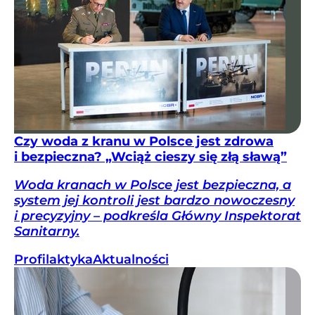
Czy woda z kranu w Polsce jest zdrowa
i bezpieczna? „Wciąż cieszy się złą sławą”
Woda kranach w Polsce jest bezpieczna, a
system jej kontroli jest bardzo nowoczesny
i precyzyjny – podkreśla Główny Inspektorat
Sanitarny.
Profilaktyka
Aktualności