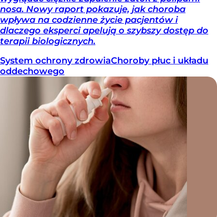
nosa. Nowy raport pokazuje, jak choroba
wpływa na codzienne życie pacjentów i
dlaczego eksperci apelują o szybszy dostęp do
terapii biologicznych.
System ochrony zdrowia
Choroby płuc i układu
oddechowego