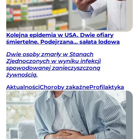
Kolejna epidemia w USA. Dwie ofiary
śmiertelne. Podejrzana... sałata lodowa
Dwie osoby zmarły w Stanach
Zjednoczonych w wyniku infekcji
spowodowanej zanieczyszczoną
żywnością.
Aktualności
Choroby zakaźne
Profilaktyka