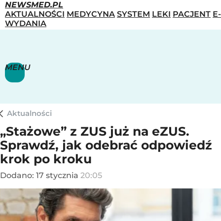
NEWSMED.PL
AKTUALNOŚCI
MEDYCYNA
SYSTEM
LEKI
PACJENT
E-
WYDANIA
MENU
Aktualności
„Stażowe” z ZUS już na eZUS.
Sprawdź, jak odebrać odpowiedź
krok po kroku
Dodano:
17
stycznia
20:05