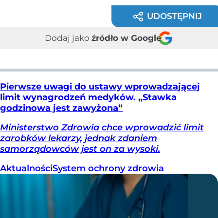
UDOSTĘPNIJ
Dodaj jako
źródło w Google
Pierwsze uwagi do ustawy wprowadzającej
limit wynagrodzeń medyków. „Stawka
godzinowa jest zawyżona”
Ministerstwo Zdrowia chce wprowadzić limit
zarobków lekarzy, jednak zdaniem
samorządowców jest on za wysoki.
Aktualności
System ochrony zdrowia