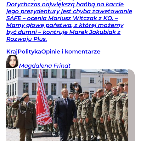
Dotychczas największą hańbą na karcie
jego prezydentury jest chyba zawetowanie
SAFE – ocenia Mariusz Witczak z KO. –
Mamy głowę państwa, z której możemy
być dumni – kontruje Marek Jakubiak z
Rozwoju Plus.
Kraj
Polityka
Opinie i komentarze
Magdalena
Frindt