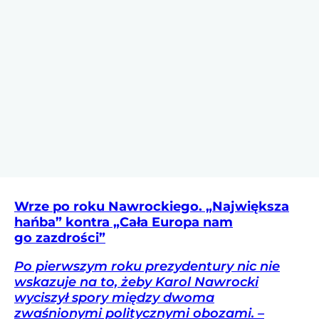
Wrze po roku Nawrockiego. „Największa
hańba” kontra „Cała Europa nam
go zazdrości”
Po pierwszym roku prezydentury nic nie
wskazuje na to, żeby Karol Nawrocki
wyciszył spory między dwoma
zwaśnionymi politycznymi obozami. –