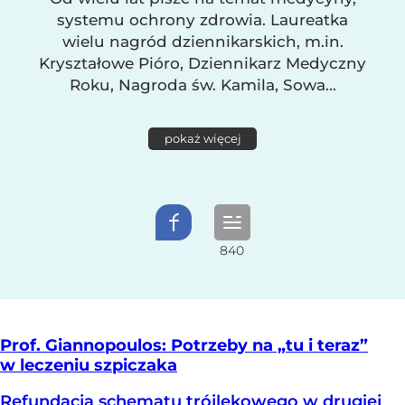
systemu ochrony zdrowia. Laureatka
wielu nagród dziennikarskich, m.in.
Kryształowe Pióro, Dziennikarz Medyczny
Roku, Nagroda św. Kamila, Sowa...
pokaż więcej
Prof. Giannopoulos: Potrzeby na „tu i teraz”
w leczeniu szpiczaka
Refundacja schematu trójlekowego w drugiej