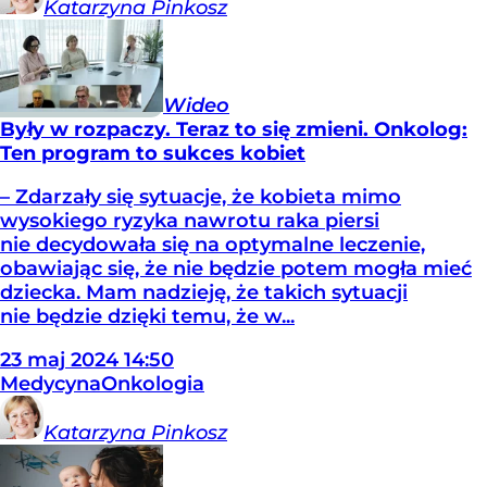
Katarzyna
Pinkosz
Wideo
Były w rozpaczy. Teraz to się zmieni. Onkolog:
Ten program to sukces kobiet
– Zdarzały się sytuacje, że kobieta mimo
wysokiego ryzyka nawrotu raka piersi
nie decydowała się na optymalne leczenie,
obawiając się, że nie będzie potem mogła mieć
dziecka. Mam nadzieję, że takich sytuacji
nie będzie dzięki temu, że w...
23
maj
2024
14:50
Medycyna
Onkologia
Katarzyna
Pinkosz