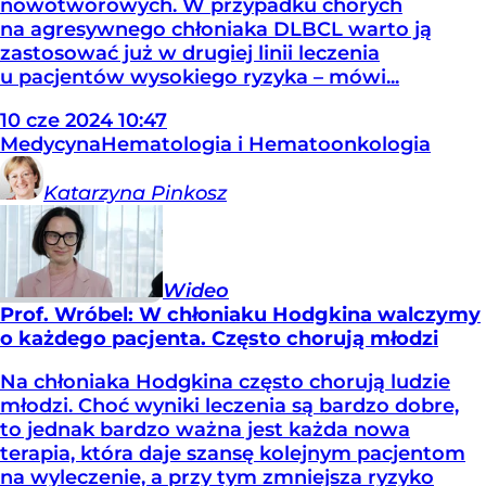
nowotworowych. W przypadku chorych
na agresywnego chłoniaka DLBCL warto ją
zastosować już w drugiej linii leczenia
u pacjentów wysokiego ryzyka – mówi...
10
cze
2024
10:47
Medycyna
Hematologia i Hematoonkologia
Katarzyna
Pinkosz
Wideo
Prof. Wróbel: W chłoniaku Hodgkina walczymy
o każdego pacjenta. Często chorują młodzi
Na chłoniaka Hodgkina często chorują ludzie
młodzi. Choć wyniki leczenia są bardzo dobre,
to jednak bardzo ważna jest każda nowa
terapia, która daje szansę kolejnym pacjentom
na wyleczenie, a przy tym zmniejsza ryzyko