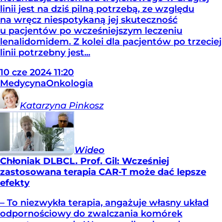
linii jest na dziś pilną potrzebą, ze względu
na wręcz niespotykaną jej skuteczność
u pacjentów po wcześniejszym leczeniu
lenalidomidem. Z kolei dla pacjentów po trzeciej
linii potrzebny jest...
10
cze
2024
11:20
Medycyna
Onkologia
Katarzyna
Pinkosz
Wideo
Chłoniak DLBCL. Prof. Gil: Wcześniej
zastosowana terapia CAR-T może dać lepsze
efekty
– To niezwykła terapia, angażuje własny układ
odpornościowy do zwalczania komórek