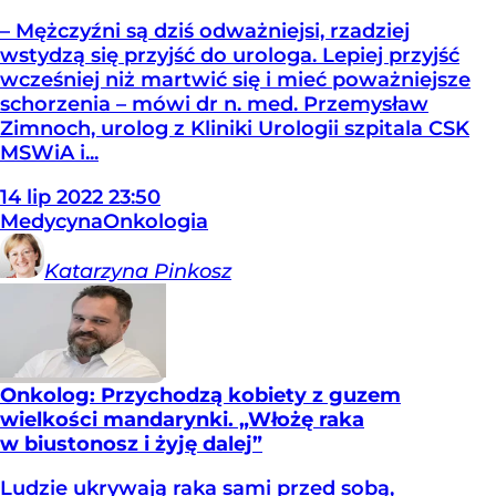
– Mężczyźni są dziś odważniejsi, rzadziej
wstydzą się przyjść do urologa. Lepiej przyjść
wcześniej niż martwić się i mieć poważniejsze
schorzenia – mówi dr n. med. Przemysław
Zimnoch, urolog z Kliniki Urologii szpitala CSK
MSWiA i...
14
lip
2022
23:50
Medycyna
Onkologia
Katarzyna
Pinkosz
Onkolog: Przychodzą kobiety z guzem
wielkości mandarynki. „Włożę raka
w biustonosz i żyję dalej”
Ludzie ukrywają raka sami przed sobą,