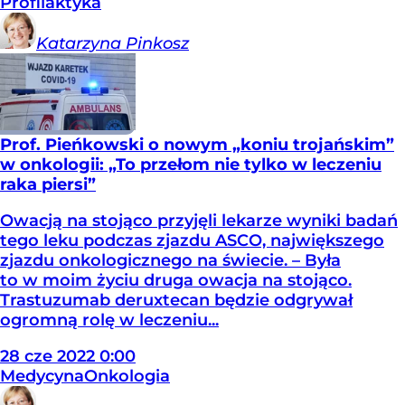
Profilaktyka
Katarzyna
Pinkosz
Prof. Pieńkowski o nowym „koniu trojańskim”
w onkologii: „To przełom nie tylko w leczeniu
raka piersi”
Owacją na stojąco przyjęli lekarze wyniki badań
tego leku podczas zjazdu ASCO, największego
zjazdu onkologicznego na świecie. – Była
to w moim życiu druga owacja na stojąco.
Trastuzumab deruxtecan będzie odgrywał
ogromną rolę w leczeniu...
28
cze
2022
0:00
Medycyna
Onkologia