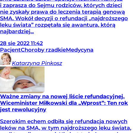
i zaprasza do Sejmu rodziców, których dzieci
nie zyskały prawa do leczenia terapią genową
SMA. Wokół decyzji o refundacji „najdroższego
leku świata” rozpętała się awantura, którą
najbardziej...
28
sie
2022
11:42
Pacjent
Choroby rzadkie
Medycyna
Katarzyna
Pinkosz
Ważne zmiany na nowej liście refundacyjnej.
Wiceminister Miłkowski dla „Wprost”: Ten rok
jest rewolucyjny
Szerokim echem odbiła się refundacja nowych
leków na SMA, w tym najdroższego leku świata,