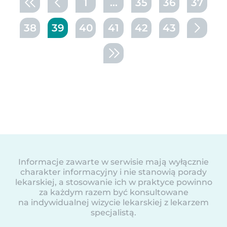
1
...
35
36
37
38
39
40
41
42
43
Informacje zawarte w serwisie mają wyłącznie
charakter informacyjny i nie stanowią porady
lekarskiej, a stosowanie ich w praktyce powinno
za każdym razem być konsultowane
na indywidualnej wizycie lekarskiej z lekarzem
specjalistą.