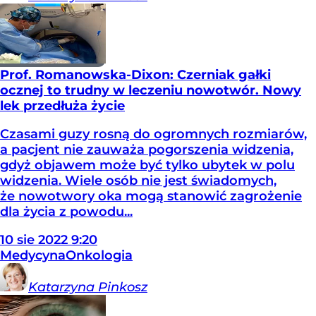
Prof. Romanowska-Dixon: Czerniak gałki
ocznej to trudny w leczeniu nowotwór. Nowy
lek przedłuża życie
Czasami guzy rosną do ogromnych rozmiarów,
a pacjent nie zauważa pogorszenia widzenia,
gdyż objawem może być tylko ubytek w polu
widzenia. Wiele osób nie jest świadomych,
że nowotwory oka mogą stanowić zagrożenie
dla życia z powodu...
10
sie
2022
9:20
Medycyna
Onkologia
Katarzyna
Pinkosz