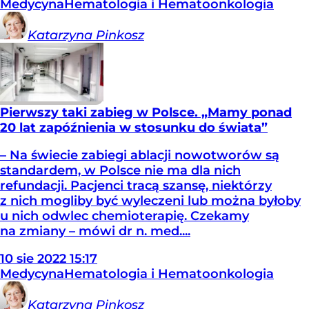
Medycyna
Hematologia i Hematoonkologia
Katarzyna
Pinkosz
Pierwszy taki zabieg w Polsce. „Mamy ponad
20 lat zapóźnienia w stosunku do świata”
– Na świecie zabiegi ablacji nowotworów są
standardem, w Polsce nie ma dla nich
refundacji. Pacjenci tracą szansę, niektórzy
z nich mogliby być wyleczeni lub można byłoby
u nich odwlec chemioterapię. Czekamy
na zmiany – mówi dr n. med....
10
sie
2022
15:17
Medycyna
Hematologia i Hematoonkologia
Katarzyna
Pinkosz