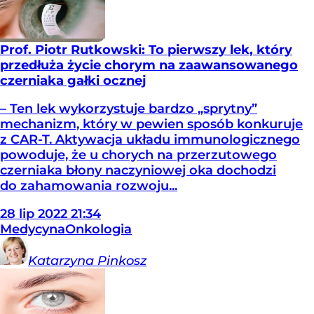
Prof. Piotr Rutkowski: To pierwszy lek, który
przedłuża życie chorym na zaawansowanego
czerniaka gałki ocznej
– Ten lek wykorzystuje bardzo „sprytny”
mechanizm, który w pewien sposób konkuruje
z CAR-T. Aktywacja układu immunologicznego
powoduje, że u chorych na przerzutowego
czerniaka błony naczyniowej oka dochodzi
do zahamowania rozwoju...
28
lip
2022
21:34
Medycyna
Onkologia
Katarzyna
Pinkosz