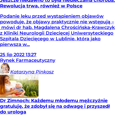
Jeszcze niedawno to była nieuleczalna choroba.
Rewolucja trwa, również w Polsce
Podanie leku przed wystąpieniem objawów
powoduje, że objawy praktycznie nie wstępują –
mówi dr hab. Magdalena Chrościńska-Krawczyk
z Kliniki Neurologii Dziecięcej Uniwersyteckiego
Szpitala Dziecięcego w Lublinie, która jako
pierwsza w...
25
lip
2022
13:27
Rynek Farmaceutyczny
Katarzyna
Pinkosz
Dr Zimnoch: Każdemu młodemu mężczyźnie
gratuluję, że zdobył się na odwagę i przyszedł
do urologa