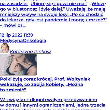
na zasadzie: „Ubiorę się i guza nie ma.”, „Włożę
go w biustonosz i żyję dalej.” Uważają, że mają
mniejszy wpływ na swoje losy: „Po co chodzić
do lekarza, gdy jest pandemia i mogę umrzeć?”
– mówi dr...
12
lip
2022
11:39
Medycyna
Onkologia
Katarzyna
Pinkosz
Polki żyją coraz krócej. Prof. Wojtyniak
wskazuje, co zabija kobiety. „Można
to zmienić”
W związku z długotrwałym przebywaniem
w domu i innymi ograniczeniami, jedna trzecia