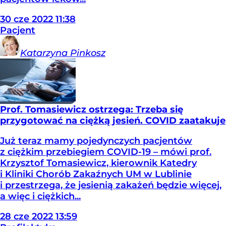
30
cze
2022
11:38
Pacjent
Katarzyna
Pinkosz
Prof. Tomasiewicz ostrzega: Trzeba się
przygotować na ciężką jesień. COVID zaatakuje
Już teraz mamy pojedynczych pacjentów
z ciężkim przebiegiem COVID-19 – mówi prof.
Krzysztof Tomasiewicz, kierownik Katedry
i Kliniki Chorób Zakaźnych UM w Lublinie
i przestrzega, że jesienią zakażeń będzie więcej,
a więc i ciężkich...
28
cze
2022
13:59