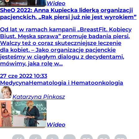
Wideo
SheO 2022: Anna Kupiecka liderką organizacji
pacjenckich. „Rak piersi już nie jest wyrokiem”
Od lat w ramach kampanii „BreastFit. Kobiecy
Biust. Męska sprawa” promuje badania piersi.
Walczy też o coraz skuteczniejsze leczenie
dla kobiet. – Jako organizacje pacjenckie
jesteśmy w ciągłym dialogu z decydentami,
mówimy, jaka rolę w...
27
cze
2022
10:33
Medycyna
Hematologia i Hematoonkologia
Katarzyna
Pinkosz
Wideo