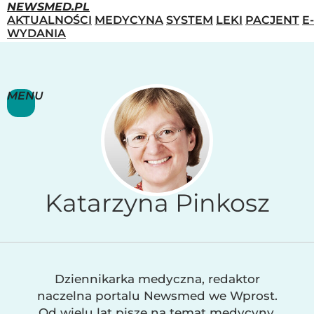
NEWSMED.PL
AKTUALNOŚCI
MEDYCYNA
SYSTEM
LEKI
PACJENT
E-
WYDANIA
MENU
Katarzyna Pinkosz
Dziennikarka medyczna, redaktor
naczelna portalu Newsmed we Wprost.
Od wielu lat pisze na temat medycyny,