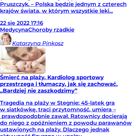
Pruszczyk. – Polska będzie jednym z czterech
krajów świata, w którym wszystkie leki...
22
sie
2022
17:16
Medycyna
Choroby rzadkie
Katarzyna
Pinkosz
Śmierć na plaży. Kardiolog sportowy
przestrzega i tłumaczy, jak się zachować.
„Bardziej nie zaszkodzimy”
Tragedia na plaży w Stegnie: 45-latek gra
w siatkówkę, traci przytomność, umiera –
prawdopodobnie zawał. Ratownicy docierają
do niego z opóźnieniem z powodu parawanów
ustawionych na plaży. Dlaczego jednak