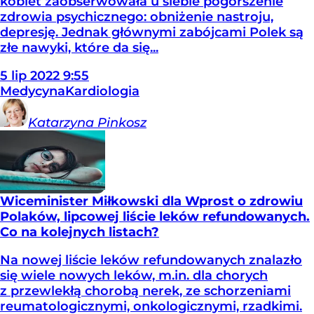
kobiet zaobserwowała u siebie pogorszenie
zdrowia psychicznego: obniżenie nastroju,
depresję. Jednak głównymi zabójcami Polek są
złe nawyki, które da się...
5
lip
2022
9:55
Medycyna
Kardiologia
Katarzyna
Pinkosz
Wiceminister Miłkowski dla Wprost o zdrowiu
Polaków, lipcowej liście leków refundowanych.
Co na kolejnych listach?
Na nowej liście leków refundowanych znalazło
się wiele nowych leków, m.in. dla chorych
z przewlekłą chorobą nerek, ze schorzeniami
reumatologicznymi, onkologicznymi, rzadkimi.