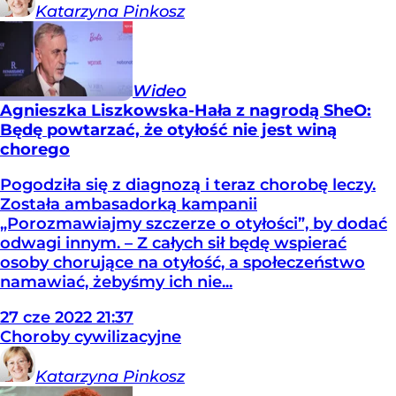
Katarzyna
Pinkosz
Wideo
Agnieszka Liszkowska-Hała z nagrodą SheO:
Będę powtarzać, że otyłość nie jest winą
chorego
Pogodziła się z diagnozą i teraz chorobę leczy.
Została ambasadorką kampanii
„Porozmawiajmy szczerze o otyłości”, by dodać
odwagi innym. – Z całych sił będę wspierać
osoby chorujące na otyłość, a społeczeństwo
namawiać, żebyśmy ich nie...
27
cze
2022
21:37
Choroby cywilizacyjne
Katarzyna
Pinkosz