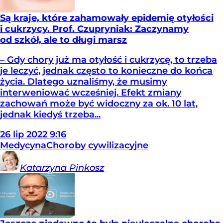
Są kraje, które zahamowały epidemię otyłości
i cukrzycy. Prof. Czupryniak: Zaczynamy
od szkół, ale to długi marsz
– Gdy chory już ma otyłość i cukrzycę, to trzeba
je leczyć, jednak często to konieczne do końca
życia. Dlatego uznaliśmy, że musimy
interweniować wcześniej. Efekt zmiany
zachowań może być widoczny za ok. 10 lat,
jednak kiedyś trzeba...
26
lip
2022
9:16
Medycyna
Choroby cywilizacyjne
Katarzyna
Pinkosz