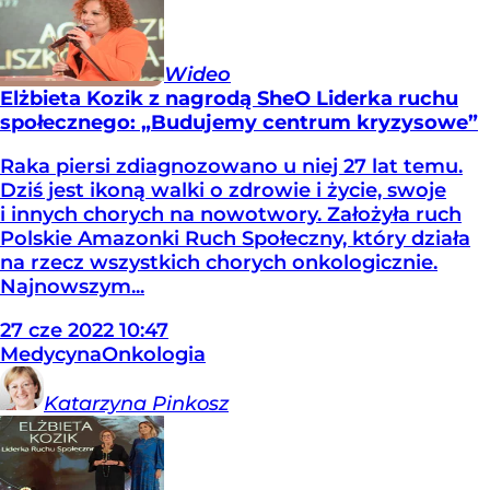
Wideo
Elżbieta Kozik z nagrodą SheO Liderka ruchu
społecznego: „Budujemy centrum kryzysowe”
Raka piersi zdiagnozowano u niej 27 lat temu.
Dziś jest ikoną walki o zdrowie i życie, swoje
i innych chorych na nowotwory. Założyła ruch
Polskie Amazonki Ruch Społeczny, który działa
na rzecz wszystkich chorych onkologicznie.
Najnowszym...
27
cze
2022
10:47
Medycyna
Onkologia
Katarzyna
Pinkosz