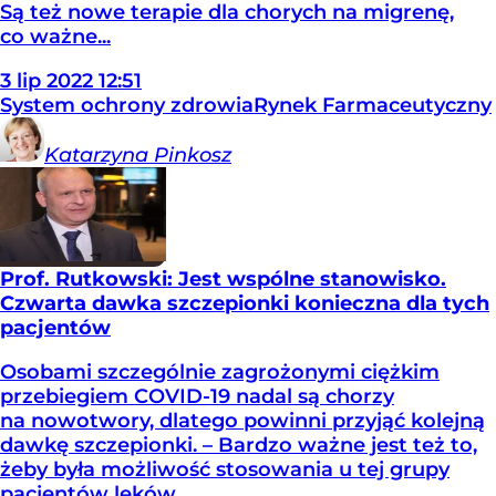
Są też nowe terapie dla chorych na migrenę,
co ważne...
3
lip
2022
12:51
System ochrony zdrowia
Rynek Farmaceutyczny
Katarzyna
Pinkosz
Prof. Rutkowski: Jest wspólne stanowisko.
Czwarta dawka szczepionki konieczna dla tych
pacjentów
Osobami szczególnie zagrożonymi ciężkim
przebiegiem COVID-19 nadal są chorzy
na nowotwory, dlatego powinni przyjąć kolejną
dawkę szczepionki. – Bardzo ważne jest też to,
żeby była możliwość stosowania u tej grupy
pacjentów leków...