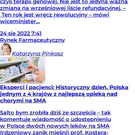
czyli terapii genowej. Nie jest to jedyna ważna
zmiana na wrześniowej liście refundacyjnej. –
Ten rok jest wręcz rewolucyjny – mówi
wiceminister...
24
sie
2022
7:41
Rynek Farmaceutyczny
Katarzyna
Pinkosz
Eksperci i pacjenci: Historyczny dzień, Polska
jednym z 4 krajów z najlepszą opieką nad
chorymi na SMA
Salto bym zrobiła dziś ze szczęścia – tak
komentuje wiadomość o udostępnieniu
w Polsce dwóch nowych leków na SMA
(rdzeniowy zanik mięśni) prof. Kostera-