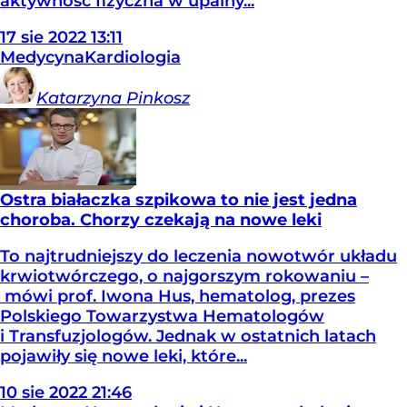
aktywność fizyczna w upalny...
17
sie
2022
13:11
Medycyna
Kardiologia
Katarzyna
Pinkosz
Ostra białaczka szpikowa to nie jest jedna
choroba. Chorzy czekają na nowe leki
To najtrudniejszy do leczenia nowotwór układu
krwiotwórczego, o najgorszym rokowaniu –
mówi prof. Iwona Hus, hematolog, prezes
Polskiego Towarzystwa Hematologów
i Transfuzjologów. Jednak w ostatnich latach
pojawiły się nowe leki, które...
10
sie
2022
21:46