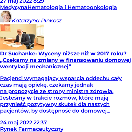
27
maj
2022
8:29
Medycyna
Hematologia i Hematoonkologia
Katarzyna
Pinkosz
Dr Suchanke: Wyceny niższe niż w 2017 roku?
„Czekamy na zmiany w finansowaniu domowej
wentylacji mechanicznej”
Pacjenci wymagający wsparcia oddechu cały
czas mają opiekę, czekamy jednak
na propozycje ze strony ministra zdrowia.
Jesteśmy w trakcie rozmów, które mają
przynieść pozytywny skutek dla naszych
pacjentów, by dostępność do domowej...
24
maj
2022
22:37
Rynek Farmaceutyczny