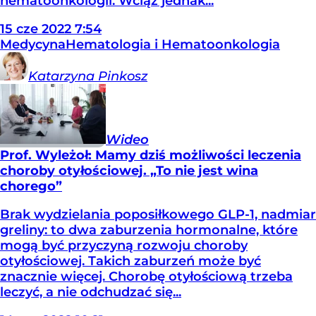
hematoonkologii. Wciąż jednak...
15
cze
2022
7:54
Medycyna
Hematologia i Hematoonkologia
Katarzyna
Pinkosz
Wideo
Prof. Wyleżoł: Mamy dziś możliwości leczenia
choroby otyłościowej. „To nie jest wina
chorego”
Brak wydzielania poposiłkowego GLP-1, nadmiar
greliny: to dwa zaburzenia hormonalne, które
mogą być przyczyną rozwoju choroby
otyłościowej. Takich zaburzeń może być
znacznie więcej. Chorobę otyłościową trzeba
leczyć, a nie odchudzać się...