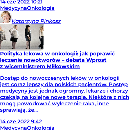
14
cze
2022
10:21
Medycyna
Onkologia
Katarzyna
Pinkosz
Polityka lekowa w onkologii: jak poprawić
leczenie nowotworów – debata Wprost
z wiceministrem Miłkowskim
Dostęp do nowoczesnych leków w onkologii
jest coraz lepszy dla polskich pacjentów. Postęp
medycyny jest jednak ogromny, lekarze i chorzy
czekają na kolejne nowe terapie. Niektóre z nich
mogą powodować wyleczenie raka, inne
sprawiają, że...
14
cze
2022
9:42
Medycyna
Onkologia