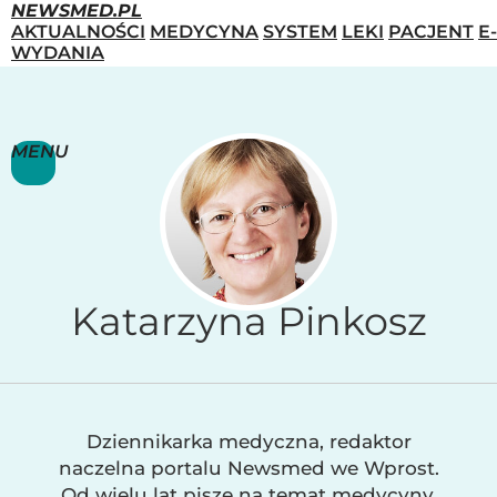
NEWSMED.PL
AKTUALNOŚCI
MEDYCYNA
SYSTEM
LEKI
PACJENT
E-
WYDANIA
MENU
Katarzyna Pinkosz
Dziennikarka medyczna, redaktor
naczelna portalu Newsmed we Wprost.
Od wielu lat pisze na temat medycyny,