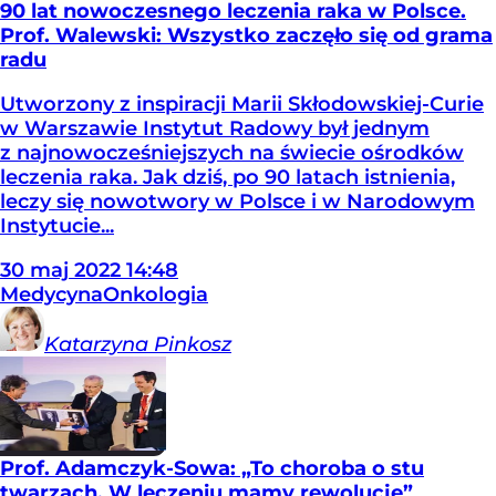
90 lat nowoczesnego leczenia raka w Polsce.
Prof. Walewski: Wszystko zaczęło się od grama
radu
Utworzony z inspiracji Marii Skłodowskiej-Curie
w Warszawie Instytut Radowy był jednym
z najnowocześniejszych na świecie ośrodków
leczenia raka. Jak dziś, po 90 latach istnienia,
leczy się nowotwory w Polsce i w Narodowym
Instytucie...
30
maj
2022
14:48
Medycyna
Onkologia
Katarzyna
Pinkosz
Prof. Adamczyk-Sowa: „To choroba o stu
twarzach. W leczeniu mamy rewolucję”