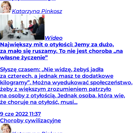
Katarzyna
Pinkosz
Wideo
Największy mit o otyłości: Jemy za dużo,
za mało się ruszamy. To nie jest choroba „na
własne życzenie”
Słyszę czasem: „Nie widzę, żebyś jadła
za czterech, a jednak masz te dodatkowe
kilogramy”. Można wyedukować społeczeństwo,
żeby z większym zrozumieniem patrzyło
na osoby z otyłością. Jednak osoba, która wie,
że choruje na otyłość, musi...
9
cze
2022
11:37
Choroby cywilizacyjne