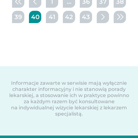
1
...
36
37
38
39
40
41
42
43
Informacje zawarte w serwisie mają wyłącznie
charakter informacyjny i nie stanowią porady
lekarskiej, a stosowanie ich w praktyce powinno
za każdym razem być konsultowane
na indywidualnej wizycie lekarskiej z lekarzem
specjalistą.