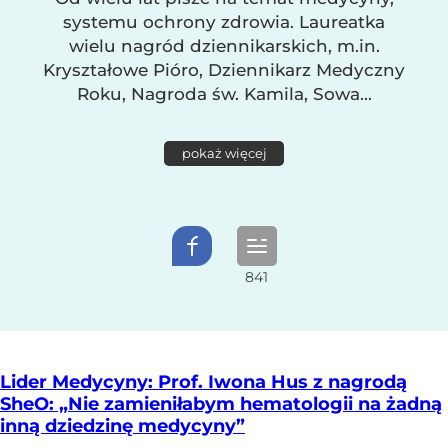
systemu ochrony zdrowia. Laureatka
wielu nagród dziennikarskich, m.in.
Kryształowe Pióro, Dziennikarz Medyczny
Roku, Nagroda św. Kamila, Sowa...
pokaż więcej
Lider Medycyny: Prof. Iwona Hus z nagrodą
SheO: „Nie zamieniłabym hematologii na żadną
inną dziedzinę medycyny”