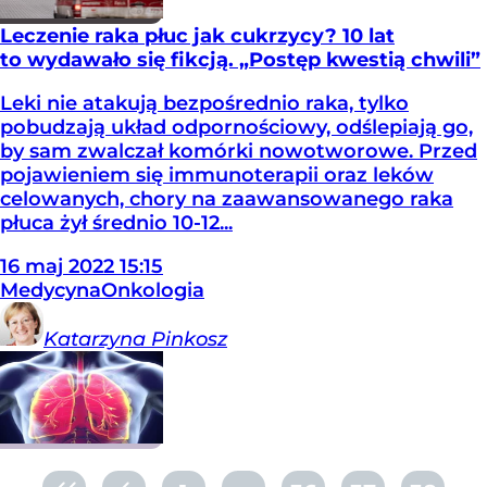
Leczenie raka płuc jak cukrzycy? 10 lat
to wydawało się fikcją. „Postęp kwestią chwili”
Leki nie atakują bezpośrednio raka, tylko
pobudzają układ odpornościowy, odślepiają go,
by sam zwalczał komórki nowotworowe. Przed
pojawieniem się immunoterapii oraz leków
celowanych, chory na zaawansowanego raka
płuca żył średnio 10-12...
16
maj
2022
15:15
Medycyna
Onkologia
Katarzyna
Pinkosz