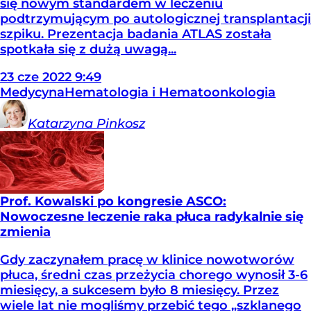
się nowym standardem w leczeniu
podtrzymującym po autologicznej transplantacji
szpiku. Prezentacja badania ATLAS została
spotkała się z dużą uwagą...
23
cze
2022
9:49
Medycyna
Hematologia i Hematoonkologia
Katarzyna
Pinkosz
Prof. Kowalski po kongresie ASCO:
Nowoczesne leczenie raka płuca radykalnie się
zmienia
Gdy zaczynałem pracę w klinice nowotworów
płuca, średni czas przeżycia chorego wynosił 3-6
miesięcy, a sukcesem było 8 miesięcy. Przez
wiele lat nie mogliśmy przebić tego „szklanego