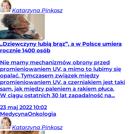
Katarzyna
Pinkosz
„Dziewczyny lubią brąz”, a w Polsce umiera
rocznie 1400 osób
Nie mamy mechanizmów obrony przed
promieniowaniem UV, a mimo to lubimy się
opalać. Tymczasem związek między
promieniowaniem UV, a czerniakiem jest taki
sam, jak między paleniem a rakiem płuca.
W ciągu ostatnich 30 lat zapadalność na...
23
maj
2022
10:02
Medycyna
Onkologia
Katarzyna
Pinkosz