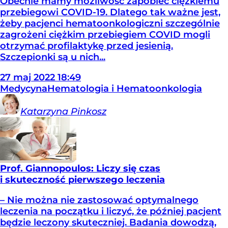
Obecnie mamy możliwość zapobiec ciężkiemu
przebiegowi COVID-19. Dlatego tak ważne jest,
żeby pacjenci hematoonkologiczni szczególnie
zagrożeni ciężkim przebiegiem COVID mogli
otrzymać profilaktykę przed jesienią.
Szczepionki są u nich...
27
maj
2022
18:49
Medycyna
Hematologia i Hematoonkologia
Katarzyna
Pinkosz
Prof. Giannopoulos: Liczy się czas
i skuteczność pierwszego leczenia
– Nie można nie zastosować optymalnego
leczenia na początku i liczyć, że później pacjent
będzie leczony skuteczniej. Badania dowodzą,