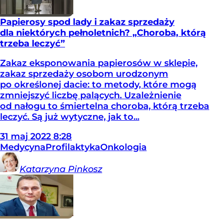
Papierosy spod lady i zakaz sprzedaży
dla niektórych pełnoletnich? „Choroba, którą
trzeba leczyć”
Zakaz eksponowania papierosów w sklepie,
zakaz sprzedaży osobom urodzonym
po określonej dacie: to metody, które mogą
zmniejszyć liczbę palących. Uzależnienie
od nałogu to śmiertelna choroba, którą trzeba
leczyć. Są już wytyczne, jak to...
31
maj
2022
8:28
Medycyna
Profilaktyka
Onkologia
Katarzyna
Pinkosz