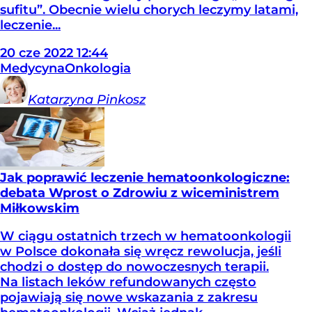
sufitu”. Obecnie wielu chorych leczymy latami,
leczenie...
20
cze
2022
12:44
Medycyna
Onkologia
Katarzyna
Pinkosz
Jak poprawić leczenie hematoonkologiczne:
debata Wprost o Zdrowiu z wiceministrem
Miłkowskim
W ciągu ostatnich trzech w hematoonkologii
w Polsce dokonała się wręcz rewolucja, jeśli
chodzi o dostęp do nowoczesnych terapii.
Na listach leków refundowanych często
pojawiają się nowe wskazania z zakresu