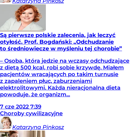
Katarzyna
Pinkosz
Są pierwsze polskie zalecenia, jak leczyć
otyłość. Prof. Bogdański: „Odchudzanie
to średniowiecze w myśleniu tej chorobie”
– Osoba, która jedzie na wczasy odchudzające
z dietą 500 kcal, robi sobie krzywdę. Miałem
pacjentów wracających po takim turnusie
z zapaleniem płuc, zaburzeniami
elektrolitowymi. Każda nieracjonalna dieta
powoduje, że organizm...
7
cze
2022
7:39
Choroby cywilizacyjne
Katarzyna
Pinkosz