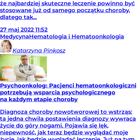
że najbardziej skuteczne leczenie powinno być
stosowane już od samego początku choroby,
dlatego tak...
27
maj
2022
11:52
Medycyna
Hematologia i Hematoonkologia
Katarzyna
Pinkosz
Psychoonkolog: Pacjenci hematoonkologiczni
potrzebują wsparcia psychologicznego
na każdym etapie choroby
Diagnoza choroby nowotworowej to wstrząs:
ta jedna chwila postawienia diagnozy wywraca
życie do góry nogami. Pojawia się lęk,
niepewność, jak teraz będzie wyglądać moje
życie, jak będzie wyglądać leczenie. Już na tym