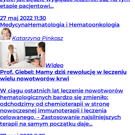
etapie pacjentowi...
27
maj
2022
11:30
Medycyna
Hematologia i Hematoonkologia
Katarzyna
Pinkosz
Wideo
Prof. Giebel: Mamy dziś rewolucję w leczeniu
wielu nowotworów krwi
W ciągu ostatnich lat leczenie nowotworów
hematologicznych bardzo się zmieniło:
odchodzimy od chemioterapii w stronę
nowoczesnej immunoterapii i leczenia
celowanego. – Zastosowanie najsilniejszych
terapii na samym początku daje...