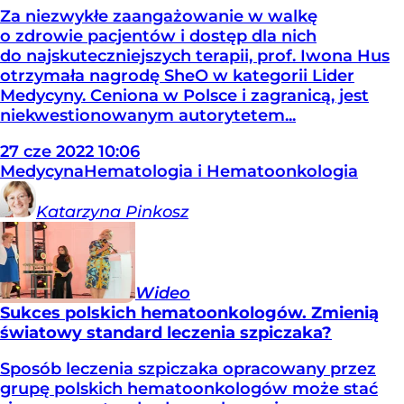
Za niezwykłe zaangażowanie w walkę
o zdrowie pacjentów i dostęp dla nich
do najskuteczniejszych terapii, prof. Iwona Hus
otrzymała nagrodę SheO w kategorii Lider
Medycyny. Ceniona w Polsce i zagranicą, jest
niekwestionowanym autorytetem...
27
cze
2022
10:06
Medycyna
Hematologia i Hematoonkologia
Katarzyna
Pinkosz
Wideo
Sukces polskich hematoonkologów. Zmienią
światowy standard leczenia szpiczaka?
Sposób leczenia szpiczaka opracowany przez
grupę polskich hematoonkologów może stać