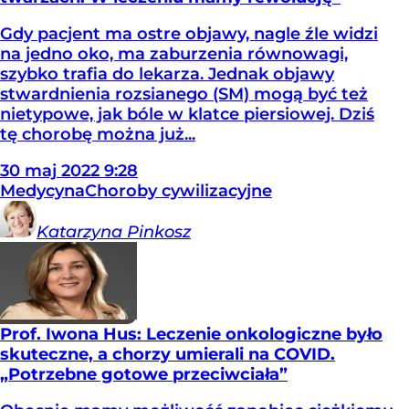
Gdy pacjent ma ostre objawy, nagle źle widzi
na jedno oko, ma zaburzenia równowagi,
szybko trafia do lekarza. Jednak objawy
stwardnienia rozsianego (SM) mogą być też
nietypowe, jak bóle w klatce piersiowej. Dziś
tę chorobę można już...
30
maj
2022
9:28
Medycyna
Choroby cywilizacyjne
Katarzyna
Pinkosz
Prof. Iwona Hus: Leczenie onkologiczne było
skuteczne, a chorzy umierali na COVID.
„Potrzebne gotowe przeciwciała”