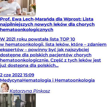
Prof. Ewa Lech-Marańda dla Wprost: Lista
najpilniejszych nowych leków dla chorych
hematoonkologicznych
W 2021 roku powstała lista TOP 10
w hematoonkologii, lista leków, które – zdaniem
ekspertów – powinny być jak najszybciej
dostępne dla polskich pacjentów chorych
hematoonkologicznie. Część z tych leków jest
już dostępna dla polskich...
2
cze
2022
15:09
Medycyna
Hematologia i Hematoonkologia
Katarzyna
Pinkosz