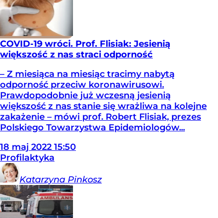
COVID-19 wróci. Prof. Flisiak: Jesienią
większość z nas straci odporność
– Z miesiąca na miesiąc tracimy nabytą
odporność przeciw koronawirusowi.
Prawdopodobnie już wczesną jesienią
większość z nas stanie się wrażliwa na kolejne
zakażenie – mówi prof. Robert Flisiak, prezes
Polskiego Towarzystwa Epidemiologów...
18
maj
2022
15:50
Profilaktyka
Katarzyna
Pinkosz