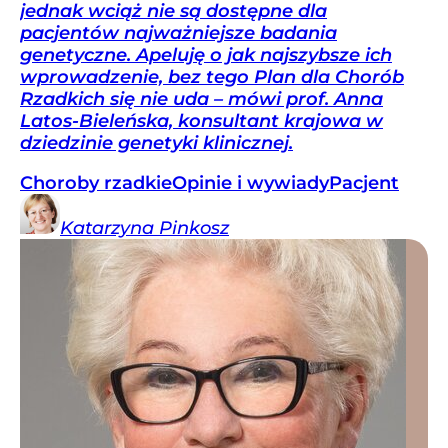
jednak wciąż nie są dostępne dla
pacjentów najważniejsze badania
genetyczne. Apeluję o jak najszybsze ich
wprowadzenie, bez tego Plan dla Chorób
Rzadkich się nie uda – mówi prof. Anna
Latos-Bieleńska, konsultant krajowa w
dziedzinie genetyki klinicznej.
Choroby rzadkie
Opinie i wywiady
Pacjent
Katarzyna
Pinkosz