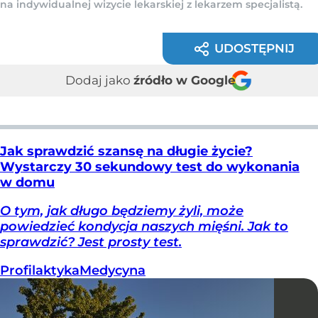
na indywidualnej wizycie lekarskiej z lekarzem specjalistą.
UDOSTĘPNIJ
Dodaj jako
źródło w Google
Jak sprawdzić szansę na długie życie?
Wystarczy 30 sekundowy test do wykonania
w domu
O tym, jak długo będziemy żyli, może
powiedzieć kondycja naszych mięśni. Jak to
sprawdzić? Jest prosty test.
Profilaktyka
Medycyna