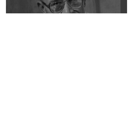
Apel do prezydenta w sprawie lex
szarlatan. „Potrzebny sygnał, że Polska stoi
po stronie nauki”
Ustawa wypełnia lukę, która w polskim
systemie prawnym istnieje od trzydziestu
lat i którą dziś wykorzystują oszuści – pisze
prof. dr hab. Agnieszka Szuster-Ciesielska w
liście otwartym do prezydenta Karola
Nawrockiego. Ekspertka apeluje o
podpisanie tzw. lex szarlatan.