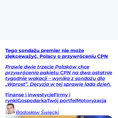
Tego sondażu premier nie może
zlekceważyć. Polacy o przywróceniu CPN
Prawie dwie trzecie Polaków chce
przywrócenia pakietu CPN na dwa ostatnie
tygodnie wakacji – wynika z sondażu dla
„Wprost”. Decyzja w tej sprawie lada dzień.
Finanse i inwestycje
Firmy i
rynki
Gospodarka
Twój portfel
Motoryzacja
Radosław
Święcki