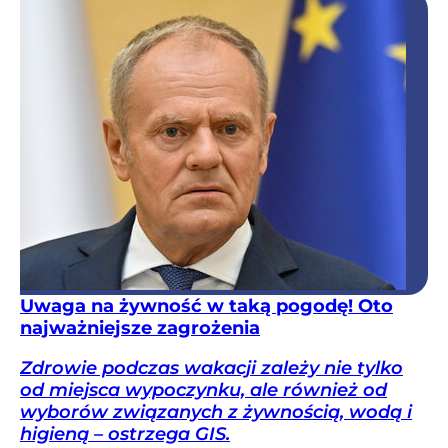
Uwaga na żywność w taką pogodę! Oto
najważniejsze zagrożenia
Zdrowie podczas wakacji zależy nie tylko
od miejsca wypoczynku, ale również od
wyborów związanych z żywnością, wodą i
higieną – ostrzega GIS.