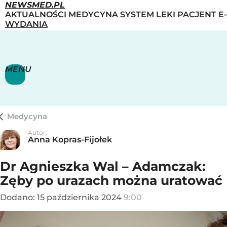
NEWSMED.PL
AKTUALNOŚCI
MEDYCYNA
SYSTEM
LEKI
PACJENT
E-
WYDANIA
MENU
Medycyna
Autor:
Anna Kopras-Fijołek
Dr Agnieszka Wal – Adamczak:
Zęby po urazach można uratować
Dodano:
15
października
2024
9:00