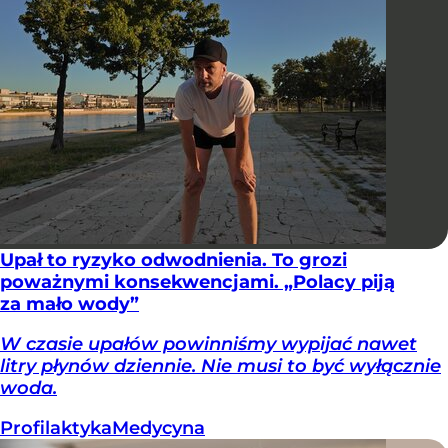
Upał to ryzyko odwodnienia. To grozi
poważnymi konsekwencjami. „Polacy piją
za mało wody”
W czasie upałów powinniśmy wypijać nawet
litry płynów dziennie. Nie musi to być wyłącznie
woda.
Profilaktyka
Medycyna