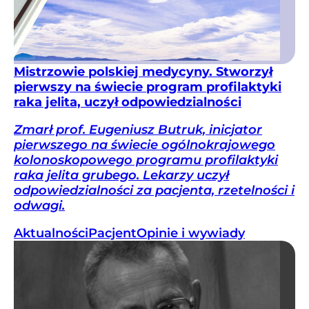
Mistrzowie polskiej medycyny. Stworzył
pierwszy na świecie program profilaktyki
raka jelita, uczył odpowiedzialności
Zmarł prof. Eugeniusz Butruk, inicjator
pierwszego na świecie ogólnokrajowego
kolonoskopowego programu profilaktyki
raka jelita grubego. Lekarzy uczył
odpowiedzialności za pacjenta, rzetelności i
odwagi.
Aktualności
Pacjent
Opinie i wywiady