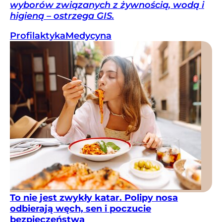
wyborów związanych z żywnością, wodą i
higieną – ostrzega GIS.
Profilaktyka
Medycyna
To nie jest zwykły katar. Polipy nosa
odbierają węch, sen i poczucie
bezpieczeństwa