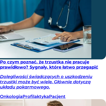
Po czym poznać, że trzustka nie pracuje
prawidłowo? Sygnały, które łatwo przegapić
Dolegliwości świadczących o uszkodzeniu
trzustki może być wiele. Głównie dotyczą
układu pokarmowego.
Onkologia
Profilaktyka
Pacjent