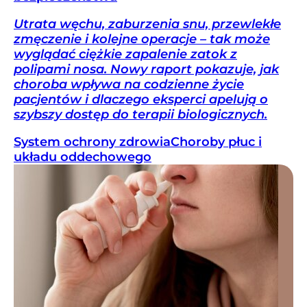
Utrata węchu, zaburzenia snu, przewlekłe
zmęczenie i kolejne operacje – tak może
wyglądać ciężkie zapalenie zatok z
polipami nosa. Nowy raport pokazuje, jak
choroba wpływa na codzienne życie
pacjentów i dlaczego eksperci apelują o
szybszy dostęp do terapii biologicznych.
System ochrony zdrowia
Choroby płuc i
układu oddechowego