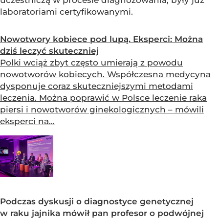
uczestniczą w procesie diagnozowania, były już
laboratoriami certyfikowanymi.
Nowotwory kobiece pod lupą. Eksperci: Można
dziś leczyć skuteczniej
Polki wciąż zbyt często umierają z powodu
nowotworów kobiecych. Współczesna medycyna
dysponuje coraz skuteczniejszymi metodami
leczenia. Można poprawić w Polsce leczenie raka
piersi i nowotworów ginekologicznych – mówili
eksperci na...
Podczas dyskusji o diagnostyce genetycznej
w raku jajnika mówił pan profesor o podwójnej