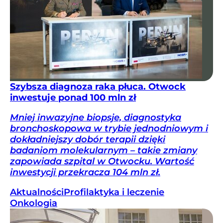
Szybsza diagnoza raka płuca. Otwock
inwestuje ponad 100 mln zł
Mniej inwazyjne biopsje, diagnostyka
bronchoskopowa w trybie jednodniowym i
dokładniejszy dobór terapii dzięki
badaniom molekularnym – takie zmiany
zapowiada szpital w Otwocku. Wartość
inwestycji przekracza 104 mln zł.
Aktualności
Profilaktyka i leczenie
Onkologia