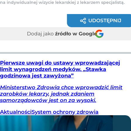
na indywidualnej wizycie lekarskiej z lekarzem specjalistą.
UDOSTĘPNIJ
Dodaj jako
źródło w Google
Pierwsze uwagi do ustawy wprowadzającej
limit wynagrodzeń medyków. „Stawka
godzinowa jest zawyżona”
Ministerstwo Zdrowia chce wprowadzić limit
zarobków lekarzy, jednak zdaniem
samorządowców jest on za wysoki.
Aktualności
System ochrony zdrowia