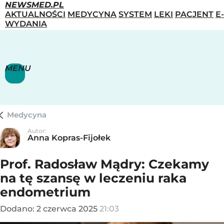
NEWSMED.PL
AKTUALNOŚCI
MEDYCYNA
SYSTEM
LEKI
PACJENT
E-
WYDANIA
MENU
Medycyna
Autor:
Anna Kopras-Fijołek
Prof. Radosław Mądry: Czekamy
na tę szansę w leczeniu raka
endometrium
Dodano:
2
czerwca
2025
21:03