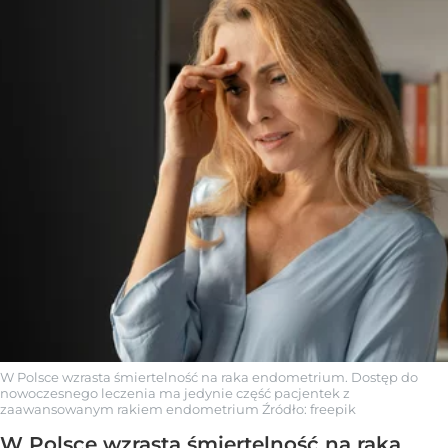
W Polsce wzrasta śmiertelność na raka endometrium. Dostęp do
nowoczesnego leczenia ma jedynie część pacjentek z
zaawansowanym rakiem endometrium
Źródło:
freepik
W Polsce wzrasta śmiertelność na raka