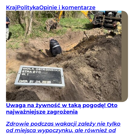
Kraj
Polityka
Opinie i komentarze
Uwaga na żywność w taką pogodę! Oto
najważniejsze zagrożenia
Zdrowie podczas wakacji zależy nie tylko
od miejsca wypoczynku, ale również od