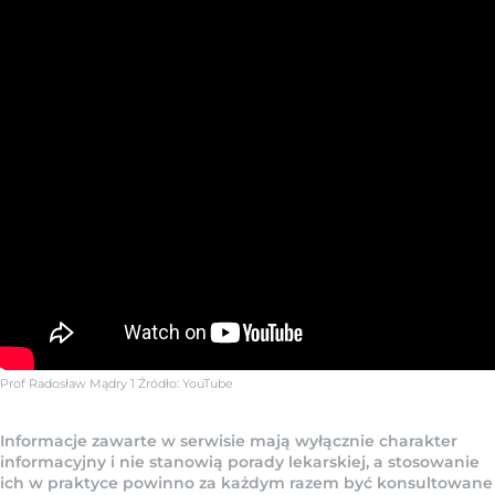
Prof Radosław Mądry 1
Źródło:
YouTube
Informacje zawarte w serwisie mają wyłącznie charakter
informacyjny i nie stanowią porady lekarskiej, a stosowanie
ich w praktyce powinno za każdym razem być konsultowane