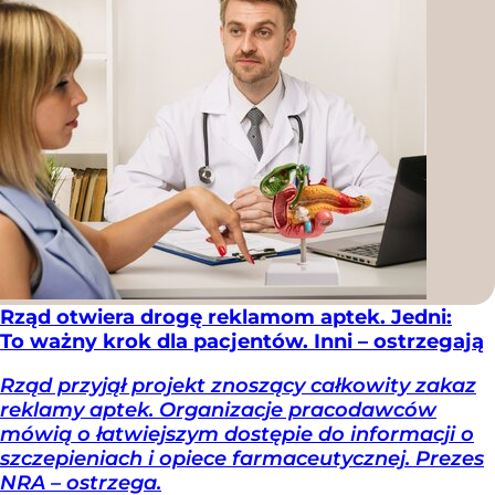
Rząd otwiera drogę reklamom aptek. Jedni:
To ważny krok dla pacjentów. Inni – ostrzegają
Rząd przyjął projekt znoszący całkowity zakaz
reklamy aptek. Organizacje pracodawców
mówią o łatwiejszym dostępie do informacji o
szczepieniach i opiece farmaceutycznej. Prezes
NRA – ostrzega.