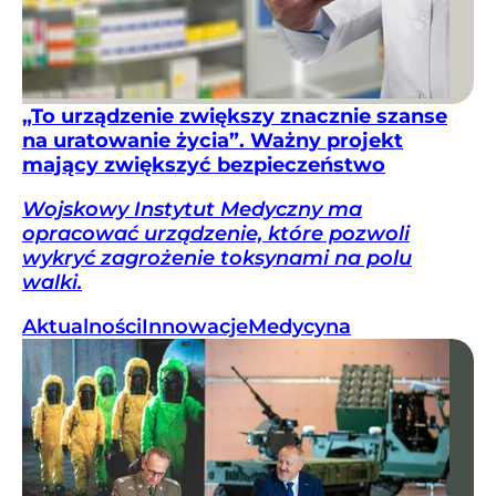
„To urządzenie zwiększy znacznie szanse
na uratowanie życia”. Ważny projekt
mający zwiększyć bezpieczeństwo
Wojskowy Instytut Medyczny ma
opracować urządzenie, które pozwoli
wykryć zagrożenie toksynami na polu
walki.
Aktualności
Innowacje
Medycyna