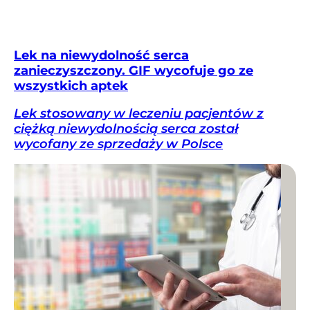
Lek na niewydolność serca
zanieczyszczony. GIF wycofuje go ze
wszystkich aptek
Lek stosowany w leczeniu pacjentów z
ciężką niewydolnością serca został
wycofany ze sprzedaży w Polsce