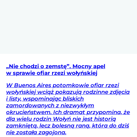
„Nie chodzi o zemstę”. Mocny apel
w sprawie ofiar rzezi wołyńskiej
W Buenos Aires potomkowie ofiar rzezi
wołyńskiej wciąż pokazują rodzinne zdjęcia
i listy, wspominając bliskich
zamordowanych z niezwykłym
okrucieństwem. Ich dramat przypomina, że
dla wielu rodzin Wołyń nie jest historią
zamkniętą, lecz bolesną raną, która do dziś
nie została zagojona.