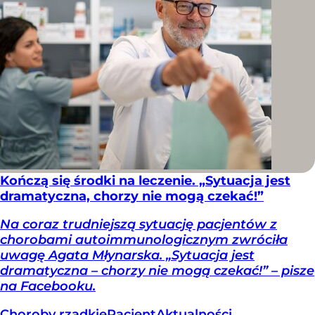
Kończą się środki na leczenie. „Sytuacja jest
dramatyczna, chorzy nie mogą czekać!”
Na coraz trudniejszą sytuację pacjentów z
chorobami autoimmunologicznym zwróciła
uwagę Agata Młynarska. „Sytuacja jest
dramatyczna – chorzy nie mogą czekać!” – pisze
na Facebooku.
Choroby rzadkie
Pacjent
Aktualności