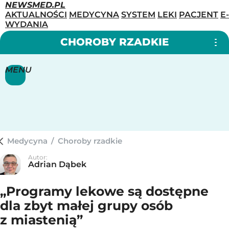
NEWSMED.PL
AKTUALNOŚCI
MEDYCYNA
SYSTEM
LEKI
PACJENT
E-
WYDANIA
CHOROBY RZADKIE
MENU
Medycyna
/
Choroby rzadkie
Autor:
Adrian Dąbek
„Programy lekowe są dostępne
dla zbyt małej grupy osób
z miastenią”