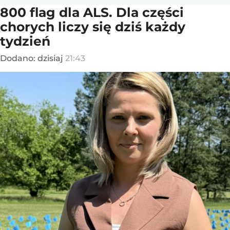
800 flag dla ALS. Dla części
chorych liczy się dziś każdy
tydzień
Dodano:
dzisiaj
21:43