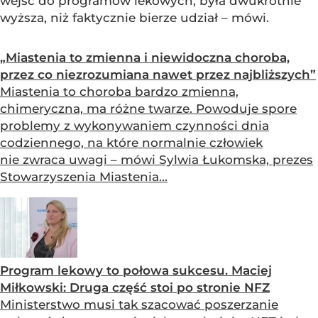
wejść do programów lekowych, była dwukrotnie
wyższa, niż faktycznie bierze udział – mówi.
„Miastenia to zmienna i niewidoczna choroba,
przez co niezrozumiana nawet przez najbliższych”
Miastenia to choroba bardzo zmienna,
chimeryczna, ma różne twarze. Powoduje spore
problemy z wykonywaniem czynności dnia
codziennego, na które normalnie człowiek
nie zwraca uwagi – mówi Sylwia Łukomska, prezes
Stowarzyszenia Miastenia...
Program lekowy to połowa sukcesu. Maciej
Miłkowski: Druga część stoi po stronie NFZ
Ministerstwo musi tak szacować poszerzanie