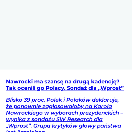
Nawrocki ma szansę na drugą kadencję?
Tak ocenili go Polacy. Sondaż dla „Wprost”
Blisko 39 proc. Polek i Polaków deklaruje,
że ponownie zagłosowałoby na Karola
Nawrockiego w wyborach prezydenckich –
wynika z sondażu SW Research dla
„Wprost”. Grupa krytyków głowy państwa