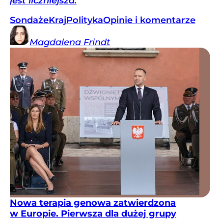
jest liczniejsza.
Sondaże
Kraj
Polityka
Opinie i komentarze
Magdalena
Frindt
Nowa terapia genowa zatwierdzona
w Europie. Pierwsza dla dużej grupy