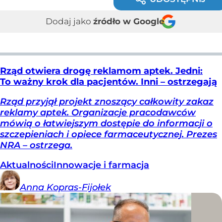
Dodaj jako
źródło w Google
Rząd otwiera drogę reklamom aptek. Jedni:
To ważny krok dla pacjentów. Inni – ostrzegają
Rząd przyjął projekt znoszący całkowity zakaz
reklamy aptek. Organizacje pracodawców
mówią o łatwiejszym dostępie do informacji o
szczepieniach i opiece farmaceutycznej. Prezes
NRA – ostrzega.
Aktualności
Innowacje i farmacja
Anna
Kopras-Fijołek