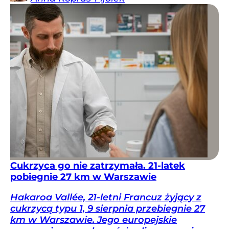
Cukrzyca go nie zatrzymała. 21-latek
pobiegnie 27 km w Warszawie
Hakaroa Vallée, 21-letni Francuz żyjący z
cukrzycą typu 1, 9 sierpnia przebiegnie 27
km w Warszawie. Jego europejskie