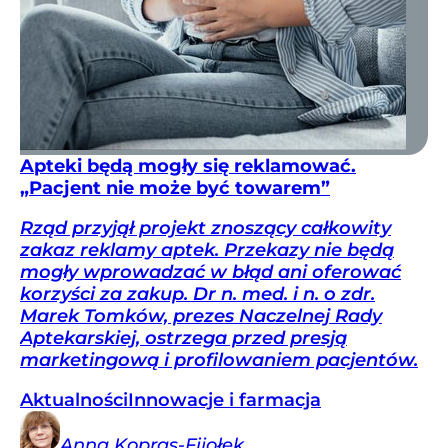
Apteki będą mogły się reklamować.
„Pacjent nie może być towarem”
Rząd przyjął projekt znoszący całkowity
zakaz reklamy aptek. Przekazy nie będą
mogły wprowadzać w błąd ani oferować
korzyści za zakup. Dr n. med. i n. o zdr.
Marek Tomków, prezes Naczelnej Rady
Aptekarskiej, ostrzega przed presją
marketingową i profilowaniem pacjentów.
Aktualności
Innowacje i farmacja
Anna
Kopras-Fijołek