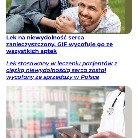
Lek na niewydolność serca
zanieczyszczony. GIF wycofuje go ze
wszystkich aptek
Lek stosowany w leczeniu pacjentów z
ciężką niewydolnością serca został
wycofany ze sprzedaży w Polsce