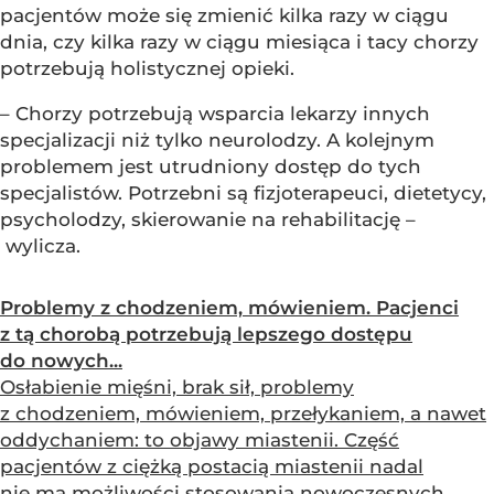
pacjentów może się zmienić kilka razy w ciągu
dnia, czy kilka razy w ciągu miesiąca i tacy chorzy
potrzebują holistycznej opieki.
– Chorzy potrzebują wsparcia lekarzy innych
specjalizacji niż tylko neurolodzy. A kolejnym
problemem jest utrudniony dostęp do tych
specjalistów. Potrzebni są fizjoterapeuci, dietetycy,
psycholodzy, skierowanie na rehabilitację –
wylicza.
Problemy z chodzeniem, mówieniem. Pacjenci
z tą chorobą potrzebują lepszego dostępu
do nowych...
Osłabienie mięśni, brak sił, problemy
z chodzeniem, mówieniem, przełykaniem, a nawet
oddychaniem: to objawy miastenii. Część
pacjentów z ciężką postacią miastenii nadal
nie ma możliwości stosowania nowoczesnych