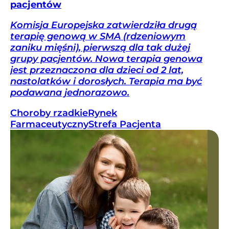
pacjentów
Komisja Europejska zatwierdziła drugą
terapię genową w SMA (rdzeniowym
zaniku mięśni), pierwszą dla tak dużej
grupy pacjentów. Nowa terapia genowa
jest przeznaczona dla dzieci od 2 lat,
nastolatków i dorosłych. Terapia ma być
podawana jednorazowo.
Choroby rzadkie
Rynek
Farmaceutyczny
Strefa Pacjenta