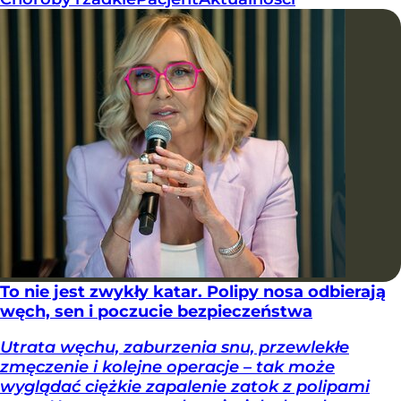
To nie jest zwykły katar. Polipy nosa odbierają
węch, sen i poczucie bezpieczeństwa
Utrata węchu, zaburzenia snu, przewlekłe
zmęczenie i kolejne operacje – tak może
wyglądać ciężkie zapalenie zatok z polipami