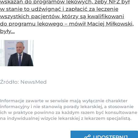
wskazań do programów lekowych, żeby NFZ był
w stanie to udźwignąć i zapłacić za leczenie
wszystkich pacjentów, którzy są kwalifikowani
do programu lekowego – mówił Maciej Miłkowski,
były...
Źródło:
NewsMed
Informacje zawarte w serwisie mają wyłącznie charakter
informacyjny i nie stanowią porady lekarskiej, a stosowanie
ich w praktyce powinno za każdym razem być konsultowane
na indywidualnej wizycie lekarskiej z lekarzem specjalistą.
UDOSTĘPNIJ