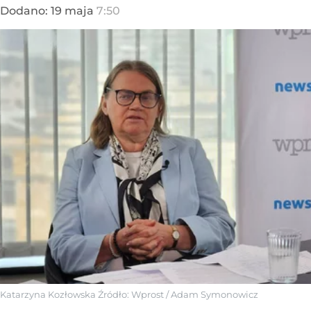
Dodano:
19
maja
7:50
Katarzyna Kozłowska
Źródło:
Wprost
/
Adam Symonowicz