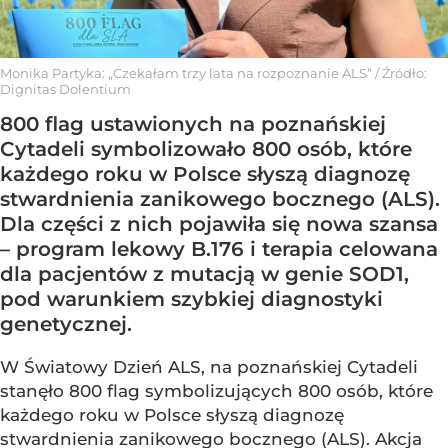
Monika Partyka: „Czekałam trzy lata na rozpoznanie ALS”
/ Źródło:
Dignitas Dolentium
800 flag ustawionych na poznańskiej
Cytadeli symbolizowało 800 osób, które
każdego roku w Polsce słyszą diagnozę
stwardnienia zanikowego bocznego (ALS).
Dla części z nich pojawiła się nowa szansa
– program lekowy B.176 i terapia celowana
dla pacjentów z mutacją w genie SOD1,
pod warunkiem szybkiej diagnostyki
genetycznej.
W Światowy Dzień ALS, na poznańskiej Cytadeli
stanęło 800 flag symbolizujących 800 osób, które
każdego roku w Polsce słyszą diagnozę
stwardnienia zanikowego bocznego (ALS). Akcja