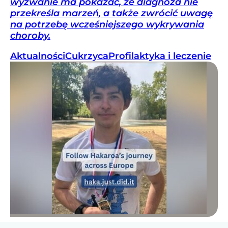
wyzwanie ma pokazać, że diagnoza nie
przekreśla marzeń, a także zwrócić uwagę
na potrzebę wcześniejszego wykrywania
choroby.
Aktualności
Cukrzyca
Profilaktyka i leczenie