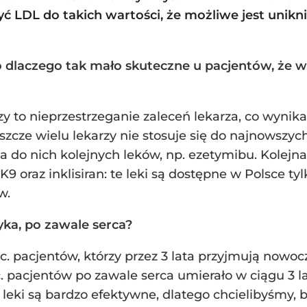
ć LDL do takich wartości, że możliwe jest unikni
o dlaczego tak mało skuteczne u pacjentów, że 
zy to nieprzestrzeganie zaleceń lekarza, co wynik
jeszcze wielu lekarzy nie stosuje się do najnowsz
za do nich kolejnych leków, np. ezetymibu. Kolejn
SK9 oraz inklisiran: te leki są dostępne w Polsce 
w.
ka, po zawale serca?
c. pacjentów, którzy przez 3 lata przyjmują nowo
. pacjentów po zawale serca umierało w ciągu 3 l
eki są bardzo efektywne, dlatego chcielibyśmy, by