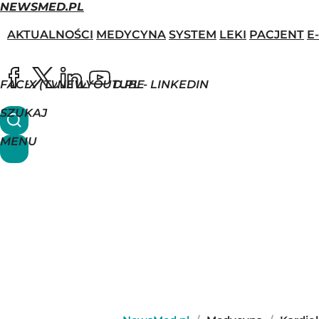
NEWSMED.PL
AKTUALNOŚCI
MEDYCYNA
SYSTEM
LEKI
PACJENT
E
FACEBOOK
X (TWITTER)
NEWSMED.PL - LINKEDIN
YOUTUBE
SZUKAJ
MENU