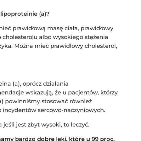
lipoproteinie (a)?
 mieć prawidłową masę ciała, prawidłowy
 cholesterolu albo wysokiego stężenia
ryzyka. Można mieć prawidłowy cholesterol,
na (a), oprócz działania
endacje wskazują, że u pacjentów, którzy
(a) powinniśmy stosować również
ko incydentów sercowo-naczyniowych.
eśli jest zbyt wysoki, to leczyć.
my bardzo dobre leki, które u 99 proc.