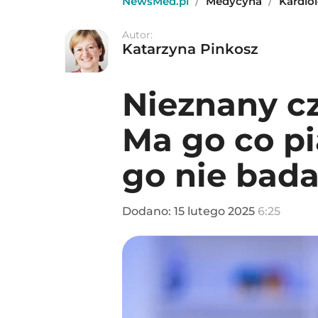
NewsMed.pl
/
Medycyna
/
Kardio
Autor:
Katarzyna Pinkosz
Nieznany cz
Ma go co pi
go nie bad
Dodano:
15
lutego
2025
6:25