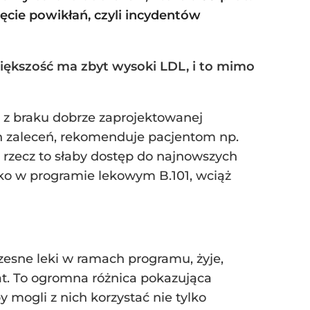
ęcie powikłań, czyli incydentów
większość ma zbyt wysoki LDL, i to mimo
a z braku dobrze zaprojektowanej
ych zaleceń, rekomenduje pacjentom np.
a rzecz to słaby dostęp do najnowszych
tylko w programie lekowym B.101, wciąż
czesne leki w ramach programu, żyje,
at. To ogromna różnica pokazująca
 mogli z nich korzystać nie tylko