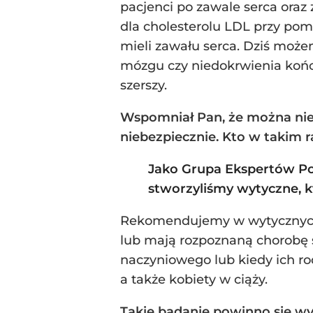
pacjenci po zawale serca oraz
dla cholesterolu LDL przy pomo
mieli zawału serca. Dziś może
mózgu czy niedokrwienia kończ
szerszy.
Wspomniał Pan, że można nie 
niebezpiecznie. Kto w takim r
Jako Grupa Ekspertów Po
stworzyliśmy wytyczne, kt
Rekomendujemy w wytycznych w
lub mają rozpoznaną chorobę s
naczyniowego lub kiedy ich ro
a także kobiety w ciąży.
Takie badanie powinno się wy