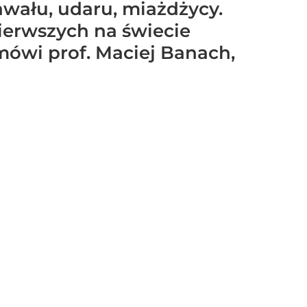
awału, udaru, miażdżycy.
pierwszych na świecie
mówi prof. Maciej Banach,