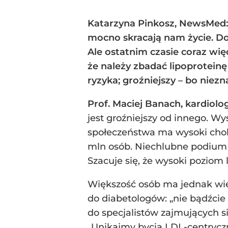
Katarzyna Pinkosz, NewsMed: 
mocno skracają nam życie. Do
Ale ostatnim czasie coraz wię
że należy zbadać lipoproteinę 
ryzyka; groźniejszy – bo niez
Prof. Maciej Banach, kardiol
jest groźniejszy od innego. Wy
społeczeństwa ma wysoki choles
mln osób. Niechlubne podium z
Szacuje się, że wysoki poziom 
Większość osób ma jednak wie
do diabetologów: „nie bądźcie
do specjalistów zajmujących si
„Unikajmy bycia LDL-centryczni,