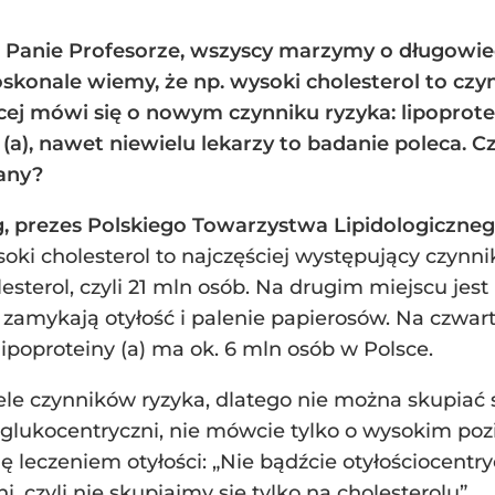
Panie Profesorze, wszyscy marzymy o długowieczn
skonale wiemy, że np. wysoki cholesterol to czy
cej mówi się o nowym czynniku ryzyka: lipoprotein
(a), nawet niewielu lekarzy to badanie poleca. Cz
nany?
og, prezes Polskiego Towarzystwa Lipidologiczne
soki cholesterol to najczęściej występujący czynni
terol, czyli 21 mln osób. Na drugim miejscu jest n
amykają otyłość i palenie papierosów. Na czwarty
lipoproteiny (a) ma ok. 6 mln osób w Polsce.
le czynników ryzyka, dlatego nie można skupiać 
 glukocentryczni, nie mówcie tylko o wysokim po
ę leczeniem otyłości: „Nie bądźcie otyłościocentry
 czyli nie skupiajmy się tylko na cholesterolu”.