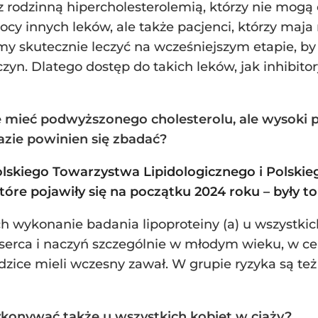
 z rodzinną hipercholesterolemią, którzy nie mog
cy innych leków, ale także pacjenci, którzy maja
my skutecznie leczyć na wcześniejszym etapie, by
yn. Dlatego dostęp do takich leków, jak inhibitor
mieć podwyższonego cholesterolu, ale wysoki poz
azie powinien się zbadać?
lskiego Towarzystwa Lipidologicznego i Polski
óre pojawiły się na początku 2024 roku – były to
ykonanie badania lipoproteiny (a) u wszystkich 
erca i naczyń szczególnie w młodym wieku, w cel
dzice mieli wczesny zawał. W grupie ryzyka są też
konywać także u wszystkich kobiet w ciąży?