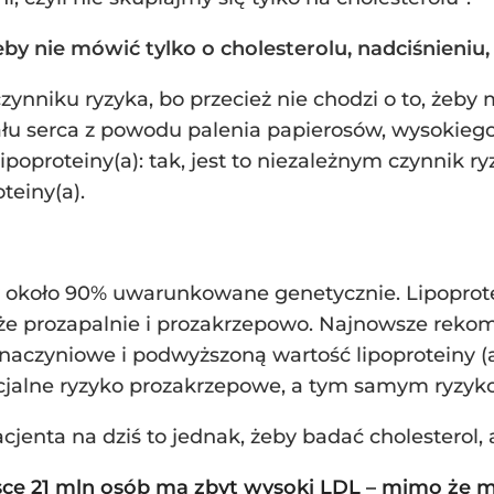
by nie mówić tylko o cholesterolu, nadciśnieniu, 
zynniku ryzyka, bo przecież nie chodzi o to, żeby
łu serca z powodu palenia papierosów, wysokiego
 lipoproteiny(a): tak, jest to niezależnym czynnik 
teiny(a).
 w około 90% uwarunkowane genetycznie. Lipoprotei
że prozapalnie i prozakrzepowo. Najnowsze rekom
naczyniowe i podwyższoną wartość lipoproteiny 
ncjalne ryzyko prozakrzepowe, a tym samym ryzy
jenta na dziś to jednak, żeby badać cholesterol, a j
e 21 mln osób ma zbyt wysoki LDL – mimo że ma