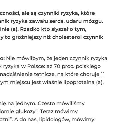
ości, ale są czynniki ryzyka, które
nnik ryzyka zawału serca, udaru mózgu.
ie (a). Rzadko kto słyszał o tym,
y to groźniejszy niż cholesterol czynnik
go:
Nie mówiłbym, że jeden czynnik ryzyka
k ryzyka w Polsce: aż 70 proc. polskiego
adciśnienie tętnicze, na które choruje 11
m miejscu jest właśnie lipoproteina (a).
się na jednym. Często mówiliśmy
ziomie glukozy”. Teraz mówimy
czni”. A do nas, lipidologów, mówimy: