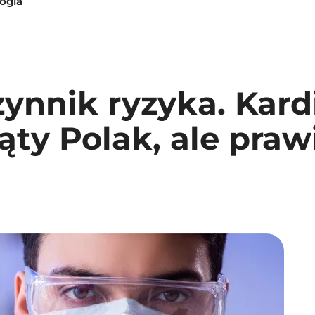
logia
ynnik ryzyka. Kard
ąty Polak, ale praw
a