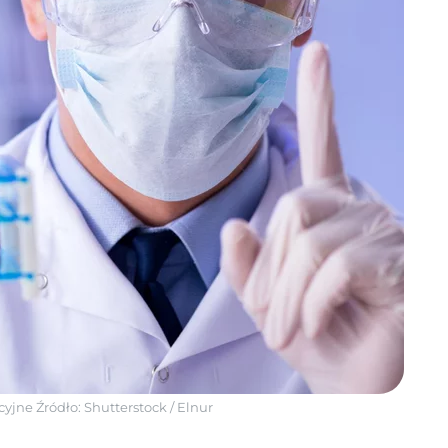
acyjne
Źródło:
Shutterstock
/
Elnur