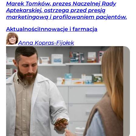
Marek Tomków, prezes Naczelnej Rady
Aptekarskiej, ostrzega przed presją
marketingową i profilowaniem pacjentów.
Aktualności
Innowacje i farmacja
Anna
Kopras-Fijołek