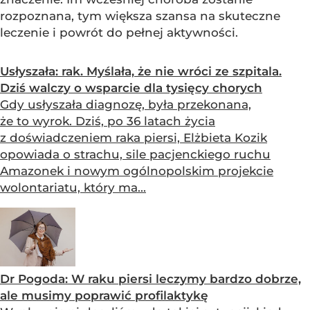
rozpoznana, tym większa szansa na skuteczne
leczenie i powrót do pełnej aktywności.
Usłyszała: rak. Myślała, że nie wróci ze szpitala.
Dziś walczy o wsparcie dla tysięcy chorych
Gdy usłyszała diagnozę, była przekonana,
że to wyrok. Dziś, po 36 latach życia
z doświadczeniem raka piersi, Elżbieta Kozik
opowiada o strachu, sile pacjenckiego ruchu
Amazonek i nowym ogólnopolskim projekcie
wolontariatu, który ma...
Dr Pogoda: W raku piersi leczymy bardzo dobrze,
ale musimy poprawić profilaktykę