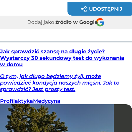
UDOSTĘPNIJ
Dodaj jako
źródło w Google
Jak sprawdzić szansę na długie życie?
Wystarczy 30 sekundowy test do wykonania
w domu
O tym, jak długo będziemy żyli, może
powiedzieć kondycja naszych mięśni. Jak to
sprawdzić? Jest prosty test.
Profilaktyka
Medycyna