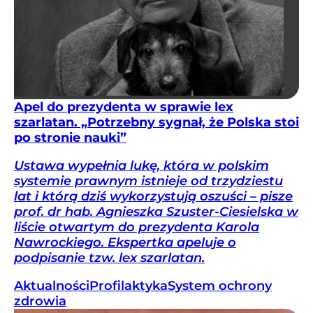
Apel do prezydenta w sprawie lex
szarlatan. „Potrzebny sygnał, że Polska stoi
po stronie nauki”
Ustawa wypełnia lukę, która w polskim
systemie prawnym istnieje od trzydziestu
lat i którą dziś wykorzystują oszuści – pisze
prof. dr hab. Agnieszka Szuster-Ciesielska w
liście otwartym do prezydenta Karola
Nawrockiego. Ekspertka apeluje o
podpisanie tzw. lex szarlatan.
Aktualności
Profilaktyka
System ochrony
zdrowia