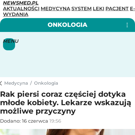
NEWSMED.PL
AKTUALNOŚCI
MEDYCYNA
SYSTEM
LEKI
PACJENT
E-
WYDANIA
ONKOLOGIA
MENU
Medycyna
/
Onkologia
Rak piersi coraz częściej dotyka
młode kobiety. Lekarze wskazują
możliwe przyczyny
Dodano:
16
czerwca
19:56