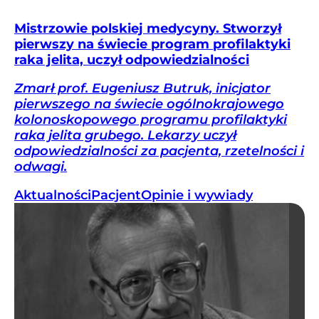
Mistrzowie polskiej medycyny. Stworzył
pierwszy na świecie program profilaktyki
raka jelita, uczył odpowiedzialności
Zmarł prof. Eugeniusz Butruk, inicjator
pierwszego na świecie ogólnokrajowego
kolonoskopowego programu profilaktyki
raka jelita grubego. Lekarzy uczył
odpowiedzialności za pacjenta, rzetelności i
odwagi.
Aktualności
Pacjent
Opinie i wywiady