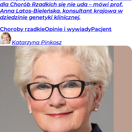
dla Chorób Rzadkich się nie uda – mówi prof.
Anna Latos-Bieleńska, konsultant krajowa w
dziedzinie genetyki klinicznej.
Choroby rzadkie
Opinie i wywiady
Pacjent
Katarzyna
Pinkosz