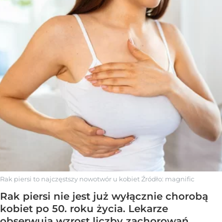
Rak piersi to najczęstszy nowotwór u kobiet
Źródło:
magnific
Rak piersi nie jest już wyłącznie chorobą
kobiet po 50. roku życia. Lekarze
obserwują wzrost liczby zachorowań