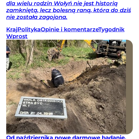
dla wielu rodzin Wołyń nie jest historią
zamkniętą, lecz bolesną raną, która do dziś
nie została zagojona.
Kraj
Polityka
Opinie i komentarze
Tygodnik
Wprost
Od października nowe darmowe badanie,