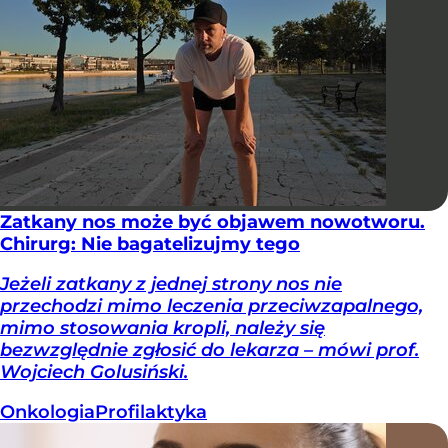
Zatkany nos może być objawem nowotworu.
Chirurg: Nie bagatelizujmy tego
Jeżeli zatkany z jednej strony nos nie
przechodzi mimo leczenia przeciwzapalnego,
mimo stosowania kropli, należy się
bezwzględnie zgłosić do lekarza – mówi prof.
Wojciech Golusiński.
Onkologia
Profilaktyka