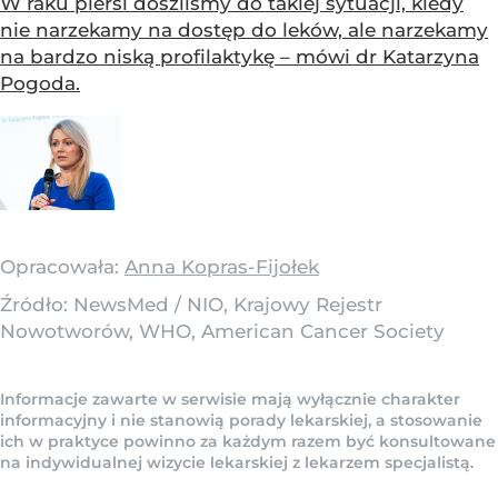
W raku piersi doszliśmy do takiej sytuacji, kiedy
nie narzekamy na dostęp do leków, ale narzekamy
na bardzo niską profilaktykę – mówi dr Katarzyna
Pogoda.
Opracowała:
Anna Kopras-Fijołek
Źródło:
NewsMed
/
NIO, Krajowy Rejestr
Nowotworów, WHO, American Cancer Society
Informacje zawarte w serwisie mają wyłącznie charakter
informacyjny i nie stanowią porady lekarskiej, a stosowanie
ich w praktyce powinno za każdym razem być konsultowane
na indywidualnej wizycie lekarskiej z lekarzem specjalistą.