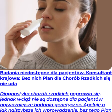
Badania niedostępne dla pacjentów. Konsultant
krajowa: Bez nich Plan dla Chorób Rzadkich się
nie uda
Diagnostyka chorób rzadkich poprawia się,
jednak wciąż nie są dostępne dla pacjentów
najważniejsze badania genetyczne. Apeluję o
jak najszybsze ich wprowadzenie, bez tego Plan