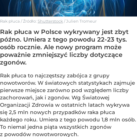
Rak płuca
/ Źródło:
Shutterstock
/
Julien Tromeur
Rak płuca w Polsce wykrywany jest zbyt
późno. Umiera z tego powodu 22-23 tys.
osób rocznie. Ale nowy program może
poważnie zmniejszyć liczby dotyczące
zgonów.
Rak płuca to najczęstszy zabójca z grupy
nowotworów. W światowych statystykach zajmuje
pierwsze miejsce zarówno pod względem liczby
zachorowań, jak i zgonów. Wg Światowej
Organizacji Zdrowia w ostatnich latach wykrywa
się 2,5 mln nowych przypadków raka płuca
każdego roku. Umiera z tego powodu 1,8 mln osób.
To niemal jedna piąta wszystkich zgonów
z powodów nowotworowych.