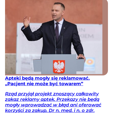
Apteki będą mogły się reklamować.
„Pacjent nie może być towarem”
Rząd przyjął projekt znoszący całkowity
zakaz reklamy aptek. Przekazy nie będą
mogły wprowadzać w błąd ani oferować
korzyści za zakup. Dr n. med. i n. o zdr.