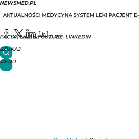
NEWSMED.PL
AKTUALNOŚCI
MEDYCYNA
SYSTEM
LEKI
PACJENT
E
FACEBOOK
X (TWITTER)
NEWSMED.PL - LINKEDIN
YOUTUBE
SZUKAJ
MENU