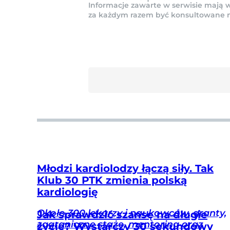
Informacje zawarte w serwisie mają w
za każdym razem być konsultowane na 
Młodzi kardiolodzy łączą siły. Tak
Klub 30 PTK zmienia polską
kardiologię
Około 300 lekarzy i naukowców, granty,
Jak sprawdzić szansę na długie
zagraniczne staże, mentoring oraz
życie? Wystarczy 30 sekundowy