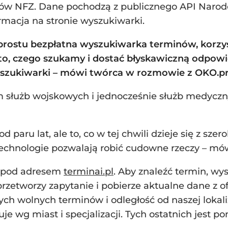
inów NFZ. Dane pochodzą z publicznego API Narod
rmacja na stronie wyszukiwarki.
 prostu bezpłatna wyszukiwarka terminów, korzys
o, czego szukamy i dostać błyskawiczną odpowi
yszukiwarki
– mówi twórca w rozmowie z OKO.pr
em służb wojskowych i jednocześnie służb medycz
d paru lat, ale to, co w tej chwili dzieje się z sze
echnologie pozwalają robić cudowne rzeczy – mów
 pod adresem
terminai.pl
. Aby znaleźć termin, w
 przetworzy zapytanie i pobierze aktualne dane z 
ch wolnych terminów i odległość od naszej lokaliz
tuje wg miast i specjalizacji. Tych ostatnich jest p