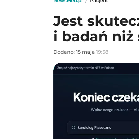
NewsMed.pl
/
Pacjent
Jest skutec
i badań niż
Dodano:
15
maja
19:58