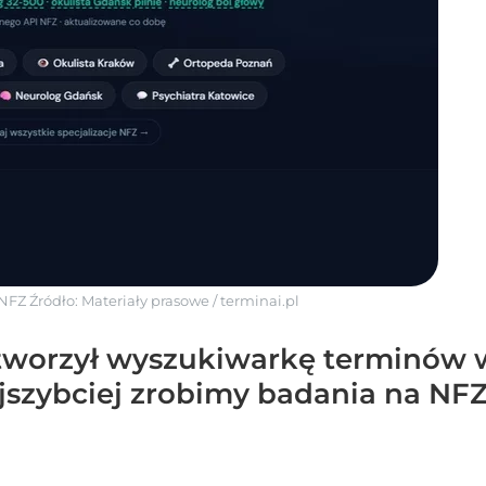
 NFZ
Źródło:
Materiały prasowe
/
terminai.pl
worzył wyszukiwarkę terminów wi
ajszybciej zrobimy badania na NFZ