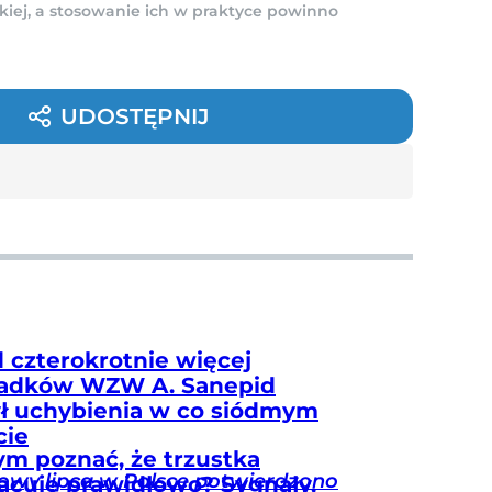
kiej, a stosowanie ich w praktyce powinno
UDOSTĘPNIJ
 czterokrotnie więcej
adków WZW A. Sanepid
ł uchybienia w co siódmym
cie
ym poznać, że trzustka
owy lipca w Polsce potwierdzono
racuje prawidłowo? Sygnały,