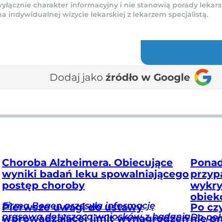
yłącznie charakter informacyjny i nie stanowią porady lekars
indywidualnej wizycie lekarskiej z lekarzem specjalistą.
Dodaj jako
źródło w Google
Choroba Alzheimera. Obiecujące
Ponad
wyniki badań leku spowalniającego
przyp
postęp choroby
wykry
obiek
Firma Bogen przesyła informację
Pierwsze uwagi do ustawy
Po cz
prasową dotyczącą wniosków z badania
Do poł
wprowadzającej limit wynagrodzeń
nie p