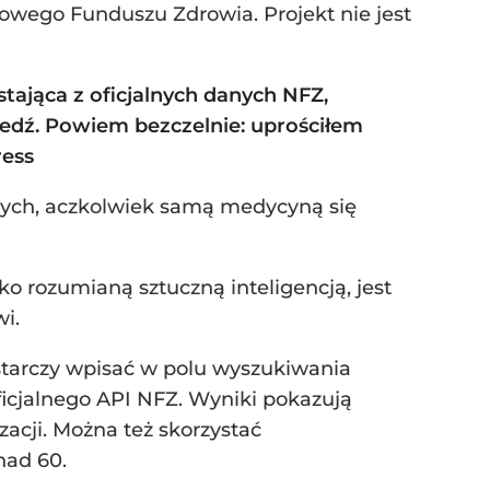
owego Funduszu Zdrowia. Projekt nie jest
tająca z oficjalnych danych NFZ,
edź. Powiem bezczelnie: uprościłem
ess
nych, aczkolwiek samą medycyną się
roko rozumianą sztuczną inteligencją, jest
i.
ystarczy wpisać w polu wyszukiwania
oficjalnego API NFZ. Wyniki pokazują
acji. Można też skorzystać
onad 60.