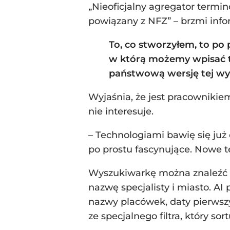
„Nieoficjalny agregator term
powiązany z NFZ” – brzmi info
To, co stworzyłem, to po
w którą możemy wpisać t
państwową wersję tej w
Wyjaśnia, że jest pracowniki
nie interesuje.
– Technologiami bawię się już o
po prostu fascynujące. Nowe t
Wyszukiwarkę można znaleźć
nazwę specjalisty i miasto. AI
nazwy placówek, daty pierwszy
ze specjalnego filtra, który sor