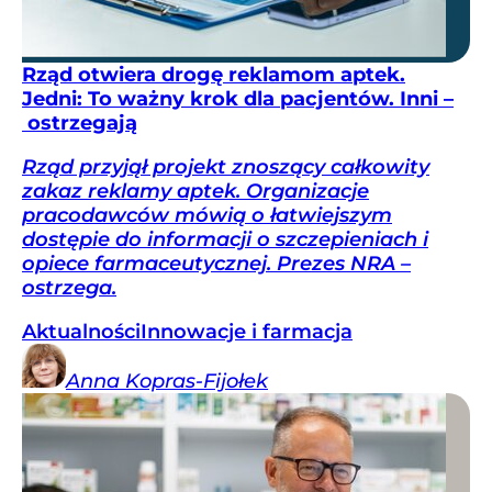
Rząd otwiera drogę reklamom aptek.
Jedni: To ważny krok dla pacjentów. Inni –
ostrzegają
Rząd przyjął projekt znoszący całkowity
zakaz reklamy aptek. Organizacje
pracodawców mówią o łatwiejszym
dostępie do informacji o szczepieniach i
opiece farmaceutycznej. Prezes NRA –
ostrzega.
Aktualności
Innowacje i farmacja
Anna
Kopras-Fijołek