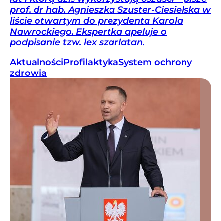
prof. dr hab. Agnieszka Szuster-Ciesielska w
liście otwartym do prezydenta Karola
Nawrockiego. Ekspertka apeluje o
podpisanie tzw. lex szarlatan.
Aktualności
Profilaktyka
System ochrony
zdrowia