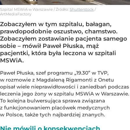
Szpital MSWiA w Warszawie
/ Źródło:
Shutterstock
/
ArtMediaFactory
Zobaczyłem w tym szpitalu, bałagan,
prawdopodobnie oszustwo, chamstwo.
Zobaczyłem zostawianie pacjenta samego
sobie – mówił Paweł Płuska, mąż
pacjentki, która była leczona w szpitali
MSWiA.
Paweł Płuska, szef programu „19.30” w TVP,
w rozmowie z Magdaleną Rigamonti z Onetu
opisał wiele nieprawidłowości i zaniedbań podczas
leczenia jego żony w szpitalu MSWiA w Warszawie.
To kolejna bulwersująca sprawa związana
z funkcjonowaniem placówek medycznych
w Polsce, także tych najbardziej znanych.
Nie mówili o konsekwencjach