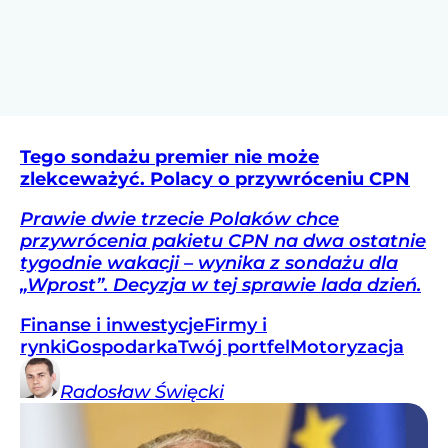
Tego sondażu premier nie może
zlekceważyć. Polacy o przywróceniu CPN
Prawie dwie trzecie Polaków chce
przywrócenia pakietu CPN na dwa ostatnie
tygodnie wakacji – wynika z sondażu dla
„Wprost”. Decyzja w tej sprawie lada dzień.
Finanse i inwestycje
Firmy i
rynki
Gospodarka
Twój portfel
Motoryzacja
Radosław
Święcki