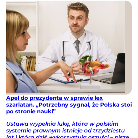
Apel do prezydenta w sprawie lex
szarlatan. „Potrzebny sygnał, że Polska stoi
po stronie nauki”
Ustawa wypełnia lukę, która w polskim
systemie prawnym istnieje od trzydziestu
lat i którą dziś wykorzystują oszuści – pisze