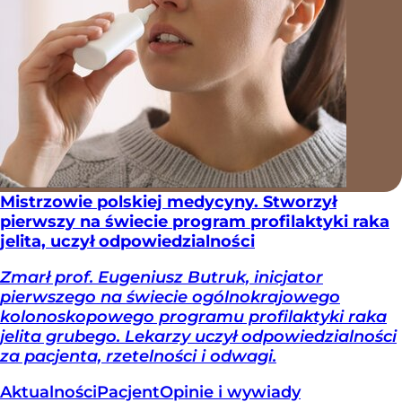
Mistrzowie polskiej medycyny. Stworzył
pierwszy na świecie program profilaktyki raka
jelita, uczył odpowiedzialności
Zmarł prof. Eugeniusz Butruk, inicjator
pierwszego na świecie ogólnokrajowego
kolonoskopowego programu profilaktyki raka
jelita grubego. Lekarzy uczył odpowiedzialności
za pacjenta, rzetelności i odwagi.
Aktualności
Pacjent
Opinie i wywiady