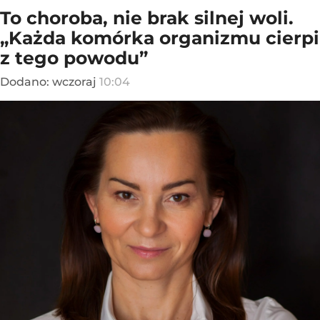
To choroba, nie brak silnej woli.
„Każda komórka organizmu cierpi
z tego powodu”
Dodano:
wczoraj
10:04