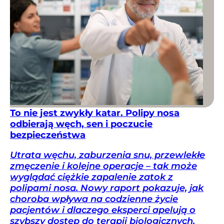
To nie jest zwykły katar. Polipy nosa
odbierają węch, sen i poczucie
bezpieczeństwa
Utrata węchu, zaburzenia snu, przewlekłe
zmęczenie i kolejne operacje – tak może
wyglądać ciężkie zapalenie zatok z
polipami nosa. Nowy raport pokazuje, jak
choroba wpływa na codzienne życie
pacjentów i dlaczego eksperci apelują o
szybszy dostęp do terapii biologicznych.