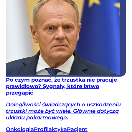
Po czym poznać, że trzustka nie pracuje
prawidłowo? Sygnały, które łatwo
przegapić
Dolegliwości świadczących o uszkodzeniu
trzustki może być wiele. Głównie dotyczą
układu pokarmowego.
Onkologia
Profilaktyka
Pacjent