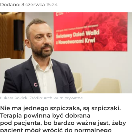
Dodano:
3
czerwca
15:24
Łukasz Rokicki
Źródło:
Archiwum prywatne
Nie ma jednego szpiczaka, są szpiczaki.
Terapia powinna być dobrana
pod pacjenta, bo bardzo ważne jest, żeby
pacjent mógł wrócić do normalnego