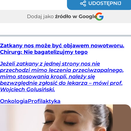
UDOSTĘPNIJ
Dodaj jako
źródło w Google
Zatkany nos może być objawem nowotworu.
Chirurg: Nie bagatelizujmy tego
Jeżeli zatkany z jednej strony nos nie
przechodzi mimo leczenia przeciwzapalnego,
mimo stosowania kropli, należy się
bezwzględnie zgłosić do lekarza – mówi prof.
Wojciech Golusiński.
Onkologia
Profilaktyka