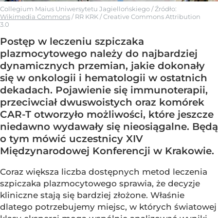
Collegium Maius Uniwersytetu Jagiellońskiego
/ Źródło:
Wikimedia Commons
/
RR KRK / Creative Commons Attribution
3.0
Postęp w leczeniu szpiczaka
plazmocytowego należy do najbardziej
dynamicznych przemian, jakie dokonały
się w onkologii i hematologii w ostatnich
dekadach. Pojawienie się immunoterapii,
przeciwciał dwuswoistych oraz komórek
CAR-T otworzyło możliwości, które jeszcze
niedawno wydawały się nieosiągalne. Będą
o tym mówić uczestnicy XIV
Międzynarodowej Konferencji w Krakowie.
Coraz większa liczba dostępnych metod leczenia
szpiczaka plazmocytowego sprawia, że decyzje
kliniczne stają się bardziej złożone. Właśnie
dlatego potrzebujemy miejsc, w których światowej