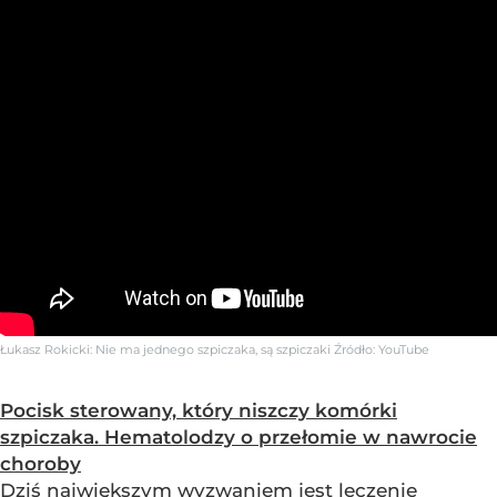
Łukasz Rokicki: Nie ma jednego szpiczaka, są szpiczaki
Źródło:
YouTube
Pocisk sterowany, który niszczy komórki
szpiczaka. Hematolodzy o przełomie w nawrocie
choroby
Dziś największym wyzwaniem jest leczenie