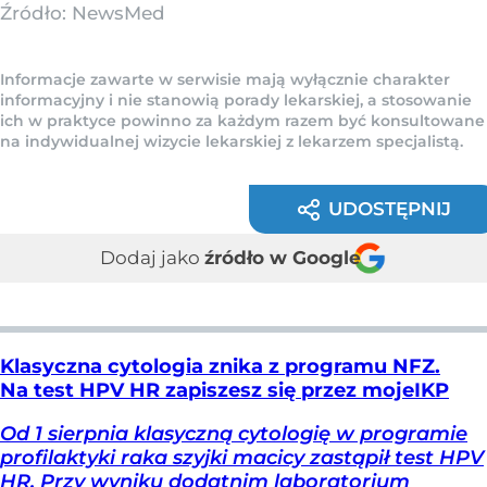
Źródło:
NewsMed
Informacje zawarte w serwisie mają wyłącznie charakter
informacyjny i nie stanowią porady lekarskiej, a stosowanie
ich w praktyce powinno za każdym razem być konsultowane
na indywidualnej wizycie lekarskiej z lekarzem specjalistą.
UDOSTĘPNIJ
Dodaj jako
źródło w Google
Klasyczna cytologia znika z programu NFZ.
Na test HPV HR zapiszesz się przez mojeIKP
Od 1 sierpnia klasyczną cytologię w programie
profilaktyki raka szyjki macicy zastąpił test HPV
HR. Przy wyniku dodatnim laboratorium