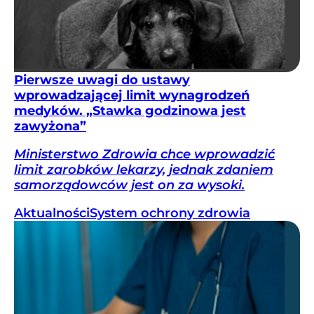
Pierwsze uwagi do ustawy
wprowadzającej limit wynagrodzeń
medyków. „Stawka godzinowa jest
zawyżona”
Ministerstwo Zdrowia chce wprowadzić
limit zarobków lekarzy, jednak zdaniem
samorządowców jest on za wysoki.
Aktualności
System ochrony zdrowia