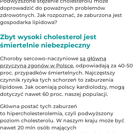
Podwyższone stężenie cholesterolu może
doprowadzić do poważnych problemów
zdrowotnych. Jak rozpoznać, że zaburzona jest
gospodarka lipidowa?
Zbyt wysoki cholesterol jest
śmiertelnie niebezpieczny
Choroby sercowo-naczyniowe
są główną
przyczyną zgonów w Polsce
, odpowiadają za 40-50
proc. przypadków śmiertelnych. Najczęstszy
czynnik ryzyka tych schorzeń to zaburzenia
lipidowe. Jak oceniają polscy kardiolodzy, mogą
dotyczyć nawet 60 proc. naszej populacji.
Główna postać tych zaburzeń
to hipercholesterolemia, czyli podwyższony
poziom cholesterolu. W naszym kraju może być
nawet 20 mln osób mających