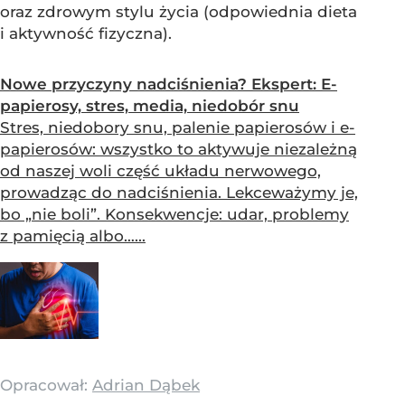
oraz zdrowym stylu życia (odpowiednia dieta
i aktywność fizyczna).
Nowe przyczyny nadciśnienia? Ekspert: E-
papierosy, stres, media, niedobór snu
Stres, niedobory snu, palenie papierosów i e-
papierosów: wszystko to aktywuje niezależną
od naszej woli część układu nerwowego,
prowadząc do nadciśnienia. Lekceważymy je,
bo „nie boli”. Konsekwencje: udar, problemy
z pamięcią albo…...
Opracował:
Adrian Dąbek