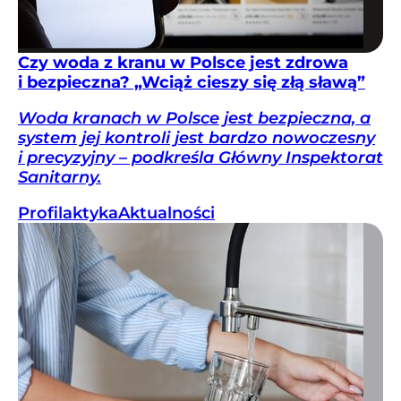
Czy woda z kranu w Polsce jest zdrowa
i bezpieczna? „Wciąż cieszy się złą sławą”
Woda kranach w Polsce jest bezpieczna, a
system jej kontroli jest bardzo nowoczesny
i precyzyjny – podkreśla Główny Inspektorat
Sanitarny.
Profilaktyka
Aktualności