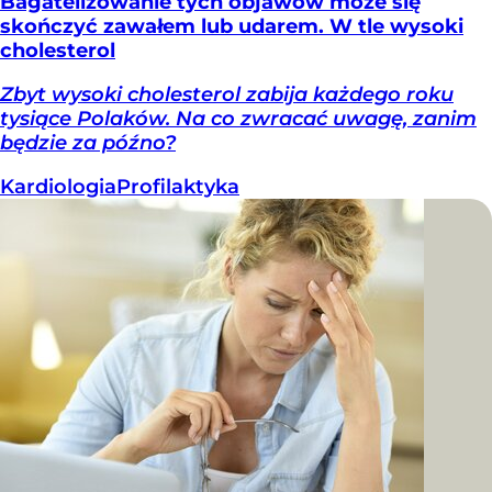
Bagatelizowanie tych objawów może się
skończyć zawałem lub udarem. W tle wysoki
cholesterol
Zbyt wysoki cholesterol zabija każdego roku
tysiące Polaków. Na co zwracać uwagę, zanim
będzie za późno?
Kardiologia
Profilaktyka