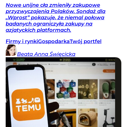
Nowe unijne cła zmieniły zakupowe
przyzwyczajenia Polaków. Sondaż dla
„Wprost” pokazuje, że niemal połowa
badanych ograniczyła zakupy na
azjatyckich platformach.
Firmy i rynki
Gospodarka
Twój portfel
Beata Anna
Święcicka