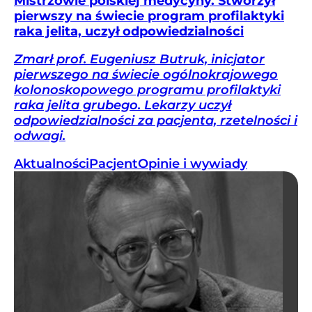
Mistrzowie polskiej medycyny. Stworzył
pierwszy na świecie program profilaktyki
raka jelita, uczył odpowiedzialności
Zmarł prof. Eugeniusz Butruk, inicjator
pierwszego na świecie ogólnokrajowego
kolonoskopowego programu profilaktyki
raka jelita grubego. Lekarzy uczył
odpowiedzialności za pacjenta, rzetelności i
odwagi.
Aktualności
Pacjent
Opinie i wywiady