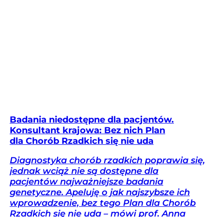
Badania niedostępne dla pacjentów.
Konsultant krajowa: Bez nich Plan
dla Chorób Rzadkich się nie uda
Diagnostyka chorób rzadkich poprawia się,
jednak wciąż nie są dostępne dla
pacjentów najważniejsze badania
genetyczne. Apeluję o jak najszybsze ich
wprowadzenie, bez tego Plan dla Chorób
Rzadkich się nie uda – mówi prof. Anna