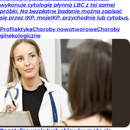
wykonuje cytologię płynną LBC z tej samej
próbki. Na bezpłatne badanie można zapisać
się przez IKP, mojeIKP, przychodnię lub cytobus.
Profilaktyka
Choroby nowotworowe
Choroby
ginekologiczne