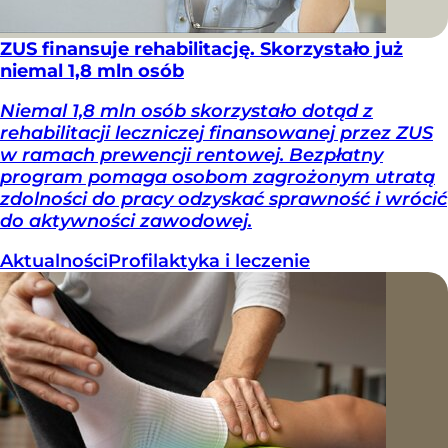
ZUS finansuje rehabilitację. Skorzystało już
niemal 1,8 mln osób
Niemal 1,8 mln osób skorzystało dotąd z
rehabilitacji leczniczej finansowanej przez ZUS
w ramach prewencji rentowej. Bezpłatny
program pomaga osobom zagrożonym utratą
zdolności do pracy odzyskać sprawność i wrócić
do aktywności zawodowej.
Aktualności
Profilaktyka i leczenie