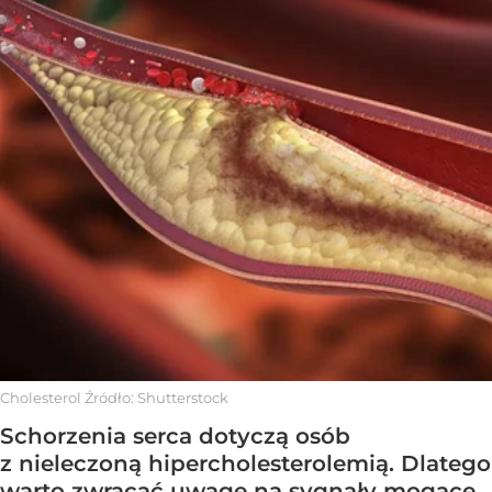
Cholesterol
Źródło:
Shutterstock
Schorzenia serca dotyczą osób
z nieleczoną hipercholesterolemią. Dlatego
warto zwracać uwagę na sygnały mogące