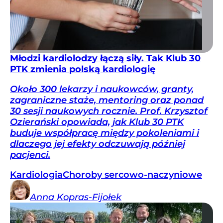
Młodzi kardiolodzy łączą siły. Tak Klub 30
PTK zmienia polską kardiologię
Około 300 lekarzy i naukowców, granty,
zagraniczne staże, mentoring oraz ponad
30 sesji naukowych rocznie. Prof. Krzysztof
Ozierański opowiada, jak Klub 30 PTK
buduje współpracę między pokoleniami i
dlaczego jej efekty odczuwają później
pacjenci.
Kardiologia
Choroby sercowo-naczyniowe
Anna
Kopras-Fijołek