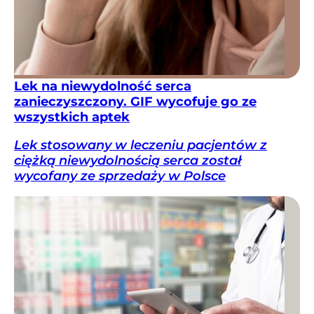
Lek na niewydolność serca
zanieczyszczony. GIF wycofuje go ze
wszystkich aptek
Lek stosowany w leczeniu pacjentów z
ciężką niewydolnością serca został
wycofany ze sprzedaży w Polsce