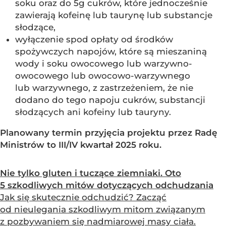
soku oraz do 5g cukrów, które jednocześnie
zawierają kofeinę lub taurynę lub substancje
słodzące,
wyłączenie spod opłaty od środków
spożywczych napojów, które są mieszaniną
wody i soku owocowego lub warzywno-
owocowego lub owocowo-warzywnego
lub warzywnego, z zastrzeżeniem, że nie
dodano do tego napoju cukrów, substancji
słodzących ani kofeiny lub tauryny.
Planowany termin przyj
ęcia projektu przez Radę
Ministr
ów to III/IV kwarta
ł 2025 roku.
Nie tylko gluten i tuczące ziemniaki. Oto
5 szkodliwych mitów dotyczących odchudzania
Jak się skutecznie odchudzić? Zacząć
od nieulegania szkodliwym mitom związanym
z pozbywaniem się nadmiarowej masy ciała.