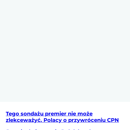
Tego sondażu premier nie może
zlekceważyć. Polacy o przywróceniu CPN