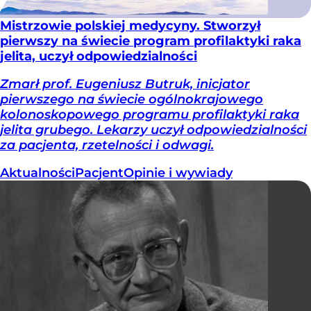
Mistrzowie polskiej medycyny. Stworzył
pierwszy na świecie program profilaktyki raka
jelita, uczył odpowiedzialności
Zmarł prof. Eugeniusz Butruk, inicjator
pierwszego na świecie ogólnokrajowego
kolonoskopowego programu profilaktyki raka
jelita grubego. Lekarzy uczył odpowiedzialności
za pacjenta, rzetelności i odwagi.
Aktualności
Pacjent
Opinie i wywiady