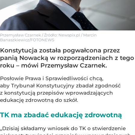
Przemysław Czarnek
/ Źródło:
Newspix.pl
/
Marcin
Banaszkiewicz/FOTONEWS
Konstytucja została pogwałcona przez
panią Nowacką w rozporządzeniach z tego
roku – mówi Przemysław Czarnek.
Posłowie Prawa i Sprawiedliwości chcą,
aby Trybunał Konstytucyjny zbadał zgodność
z konstytucją przepisów wprowadzających
edukację zdrowotną do szkół.
TK ma zbadać edukację zdrowotną
„Dzisiaj składamy wniosek do TK o stwierdzenie