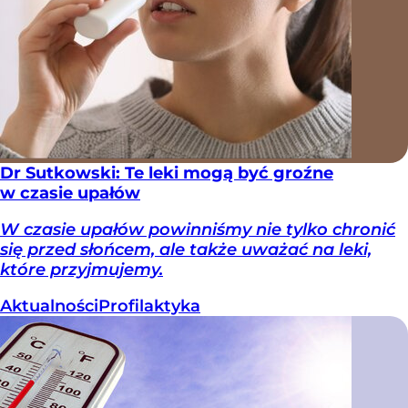
Dr Sutkowski: Te leki mogą być groźne
w czasie upałów
W czasie upałów powinniśmy nie tylko chronić
się przed słońcem, ale także uważać na leki,
które przyjmujemy.
Aktualności
Profilaktyka