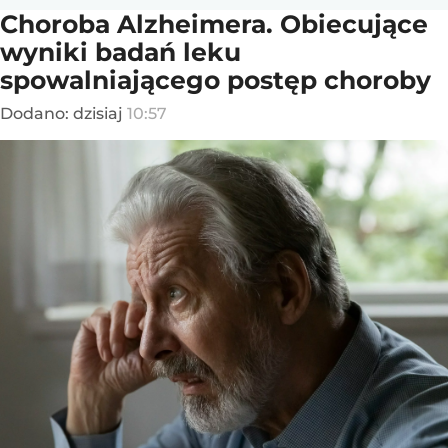
Choroba Alzheimera. Obiecujące
wyniki badań leku
spowalniającego postęp choroby
Dodano:
dzisiaj
10:57