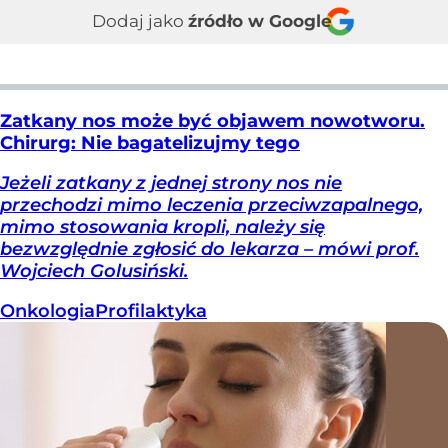
Dodaj jako
źródło w Google
Zatkany nos może być objawem nowotworu.
Chirurg: Nie bagatelizujmy tego
Jeżeli zatkany z jednej strony nos nie
przechodzi mimo leczenia przeciwzapalnego,
mimo stosowania kropli, należy się
bezwzględnie zgłosić do lekarza – mówi prof.
Wojciech Golusiński.
Onkologia
Profilaktyka