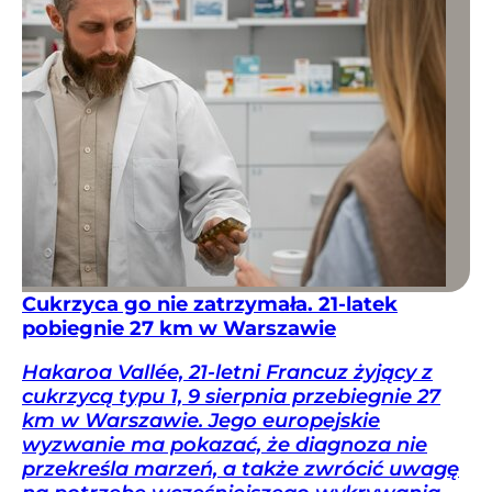
Cukrzyca go nie zatrzymała. 21-latek
pobiegnie 27 km w Warszawie
Hakaroa Vallée, 21-letni Francuz żyjący z
cukrzycą typu 1, 9 sierpnia przebiegnie 27
km w Warszawie. Jego europejskie
wyzwanie ma pokazać, że diagnoza nie
przekreśla marzeń, a także zwrócić uwagę