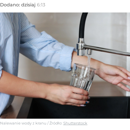
Dodano:
dzisiaj
6:13
Nalewanie wody z kranu
/ Źródło:
Shutterstock