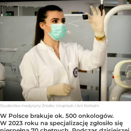
Studentka medycyny
Źródło:
Unsplash
/
Ani Kolleshi
W Polsce brakuje ok. 500 onkologów.
W 2023 roku na specjalizację zgłosiło się
niespełna 70 chętnych. Podczas dzisiejszej