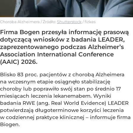
Choroba Alzheimera
/ Źródło:
Shutterstock
/
fizkes
Firma Bogen przesyła informację prasową
dotyczącą wniosków z badania LEADER,
zaprezentowanego podczas Alzheimer’s
Association International Conference
(AAIC) 2026.
Blisko 83 proc. pacjentów z chorobą Alzheimera
na wczesnym etapie osiągnęło stabilizację
choroby lub poprawiło swój stan po średnio 17
miesiącach leczenia lekanemabem. Wyniki
badania RWE (ang. Real World Evidence) LEADER
potwierdzają długoterminowe korzyści leczenia
w codziennej praktyce klinicznej – informuje firma
Biogen.