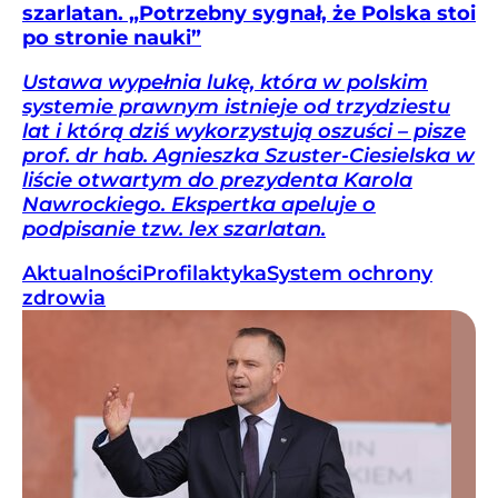
szarlatan. „Potrzebny sygnał, że Polska stoi
po stronie nauki”
Ustawa wypełnia lukę, która w polskim
systemie prawnym istnieje od trzydziestu
lat i którą dziś wykorzystują oszuści – pisze
prof. dr hab. Agnieszka Szuster-Ciesielska w
liście otwartym do prezydenta Karola
Nawrockiego. Ekspertka apeluje o
podpisanie tzw. lex szarlatan.
Aktualności
Profilaktyka
System ochrony
zdrowia