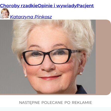
Choroby rzadkie
Opinie i wywiady
Pacjent
Katarzyna
Pinkosz