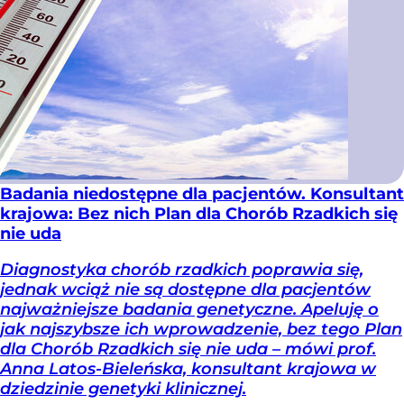
Badania niedostępne dla pacjentów. Konsultant
krajowa: Bez nich Plan dla Chorób Rzadkich się
nie uda
Diagnostyka chorób rzadkich poprawia się,
jednak wciąż nie są dostępne dla pacjentów
najważniejsze badania genetyczne. Apeluję o
jak najszybsze ich wprowadzenie, bez tego Plan
dla Chorób Rzadkich się nie uda – mówi prof.
Anna Latos-Bieleńska, konsultant krajowa w
dziedzinie genetyki klinicznej.