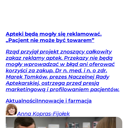
Apteki będą mogły się reklamować.
„Pacjent nie może być towarem”
Rząd przyjął projekt znoszący całkowity
zakaz reklamy aptek. Przekazy nie będą
mogły wprowadzać w błąd ani oferować
korzyści za zakup. Dr n. med. i n. o zdr.
Marek Tomków, prezes Naczelnej Rady
Aptekarskiej, ostrzega przed presją
marketingową i profilowaniem pacjentów.
Aktualności
Innowacje i farmacja
Anna
Kopras-Fijołek