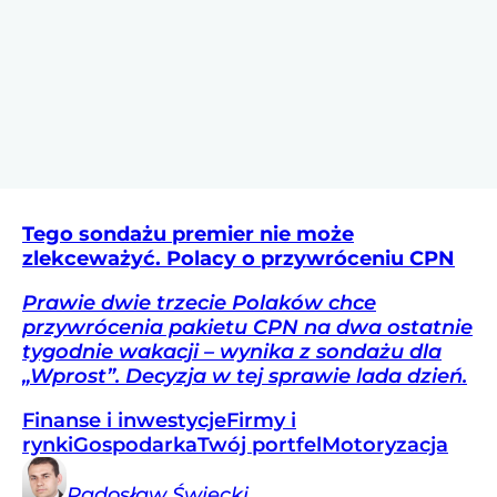
Tego sondażu premier nie może
zlekceważyć. Polacy o przywróceniu CPN
Prawie dwie trzecie Polaków chce
przywrócenia pakietu CPN na dwa ostatnie
tygodnie wakacji – wynika z sondażu dla
„Wprost”. Decyzja w tej sprawie lada dzień.
Finanse i inwestycje
Firmy i
rynki
Gospodarka
Twój portfel
Motoryzacja
Radosław
Święcki