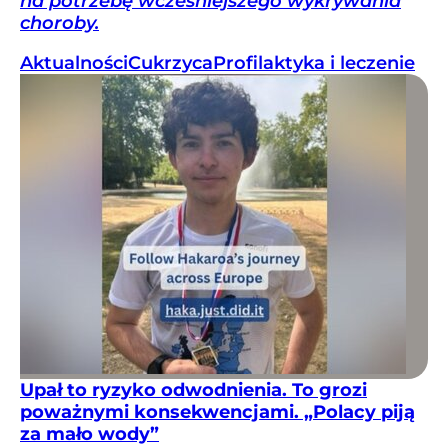
na potrzebę wcześniejszego wykrywania
choroby.
Aktualności
Cukrzyca
Profilaktyka i leczenie
Upał to ryzyko odwodnienia. To grozi
poważnymi konsekwencjami. „Polacy piją
za mało wody”