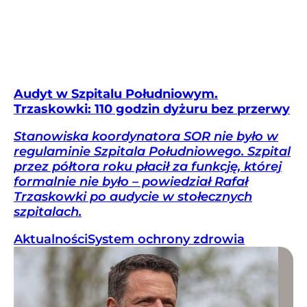
Audyt w Szpitalu Południowym.
Trzaskowki: 110 godzin dyżuru bez przerwy
Stanowiska koordynatora SOR nie było w
regulaminie Szpitala Południowego. Szpital
przez półtora roku płacił za funkcję, której
formalnie nie było – powiedział Rafał
Trzaskowki po audycie w stołecznych
szpitalach.
Aktualności
System ochrony zdrowia