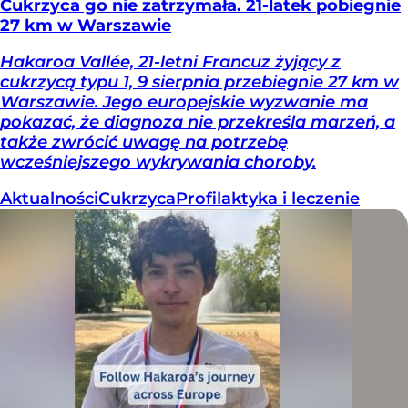
Cukrzyca go nie zatrzymała. 21-latek pobiegnie
27 km w Warszawie
Hakaroa Vallée, 21-letni Francuz żyjący z
cukrzycą typu 1, 9 sierpnia przebiegnie 27 km w
Warszawie. Jego europejskie wyzwanie ma
pokazać, że diagnoza nie przekreśla marzeń, a
także zwrócić uwagę na potrzebę
wcześniejszego wykrywania choroby.
Aktualności
Cukrzyca
Profilaktyka i leczenie