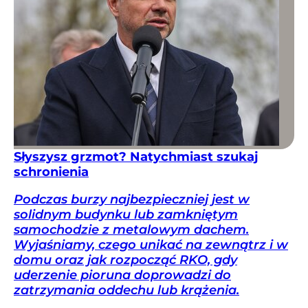
Słyszysz grzmot? Natychmiast szukaj
schronienia
Podczas burzy najbezpieczniej jest w
solidnym budynku lub zamkniętym
samochodzie z metalowym dachem.
Wyjaśniamy, czego unikać na zewnątrz i w
domu oraz jak rozpocząć RKO, gdy
uderzenie pioruna doprowadzi do
zatrzymania oddechu lub krążenia.