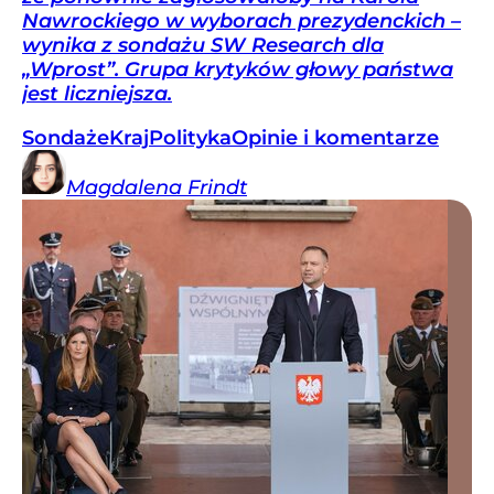
Nawrockiego w wyborach prezydenckich –
wynika z sondażu SW Research dla
„Wprost”. Grupa krytyków głowy państwa
jest liczniejsza.
Sondaże
Kraj
Polityka
Opinie i komentarze
Magdalena
Frindt