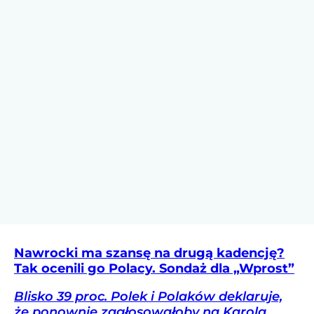
Nawrocki ma szansę na drugą kadencję?
Tak ocenili go Polacy. Sondaż dla „Wprost”
Blisko 39 proc. Polek i Polaków deklaruje,
że ponownie zagłosowałoby na Karola