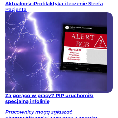
Aktualności
Profilaktyka i leczenie
Strefa
Pacjenta
Za gorąco w pracy? PIP uruchomiła
specjalną infolinię
Pracownicy mogą zgłaszać
nieprawidłowości związane z wysoką