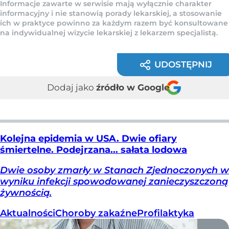
Informacje zawarte w serwisie mają wyłącznie charakter
informacyjny i nie stanowią porady lekarskiej, a stosowanie
ich w praktyce powinno za każdym razem być konsultowane
na indywidualnej wizycie lekarskiej z lekarzem specjalistą.
UDOSTĘPNIJ
Dodaj jako
źródło w Google
Kolejna epidemia w USA. Dwie ofiary
śmiertelne. Podejrzana... sałata lodowa
Dwie osoby zmarły w Stanach Zjednoczonych w
wyniku infekcji spowodowanej zanieczyszczoną
żywnością.
Aktualności
Choroby zakaźne
Profilaktyka