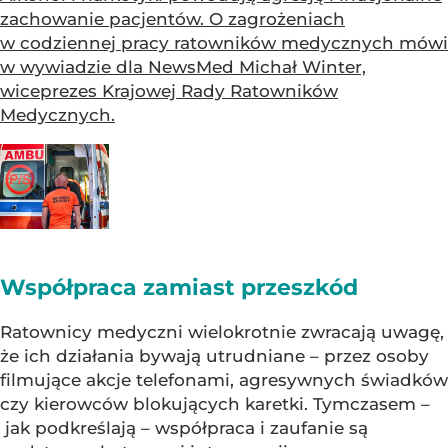
zachowanie pacjentów. O zagrożeniach
w codziennej pracy ratowników medycznych mówi
w wywiadzie dla NewsMed Michał Winter,
wiceprezes Krajowej Rady Ratowników
Medycznych.
Współpraca zamiast przeszkód
Ratownicy medyczni wielokrotnie zwracają uwagę,
że ich działania bywają utrudniane – przez osoby
filmujące akcje telefonami, agresywnych świadków
czy kierowców blokujących karetki. Tymczasem –
jak podkreślają – współpraca i zaufanie są