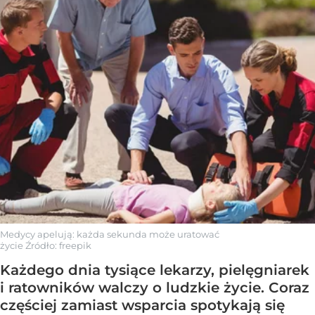
Medycy apelują: każda sekunda może uratować
życie
Źródło:
freepik
Każdego dnia tysiące lekarzy, pielęgniarek
i ratowników walczy o ludzkie życie. Coraz
częściej zamiast wsparcia spotykają się