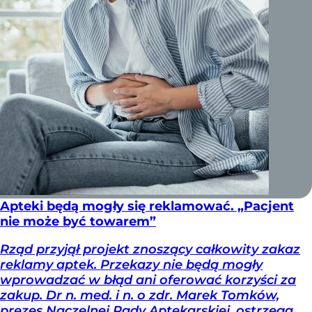
Apteki będą mogły się reklamować. „Pacjent
nie może być towarem”
Rząd przyjął projekt znoszący całkowity zakaz
reklamy aptek. Przekazy nie będą mogły
wprowadzać w błąd ani oferować korzyści za
zakup. Dr n. med. i n. o zdr. Marek Tomków,
prezes Naczelnej Rady Aptekarskiej, ostrzega