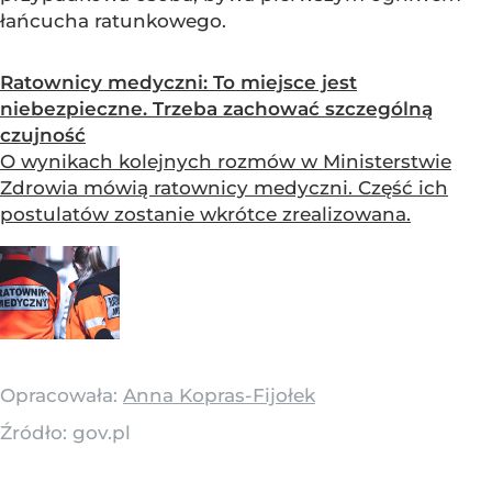
łańcucha ratunkowego.
Ratownicy medyczni: To miejsce jest
niebezpieczne. Trzeba zachować szczególną
czujność
O wynikach kolejnych rozmów w Ministerstwie
Zdrowia mówią ratownicy medyczni. Część ich
postulatów zostanie wkrótce zrealizowana.
Opracowała:
Anna Kopras-Fijołek
Źródło:
gov.pl