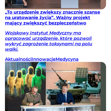
„To urządzenie zwiększy znacznie szanse
na uratowanie życia”. Ważny projekt
mający zwiększyć bezpieczeństwo
Wojskowy Instytut Medyczny ma
opracować urządzenie, które pozwoli
wykryć zagrożenie toksynami na polu
walki.
Aktualności
Innowacje
Medycyna