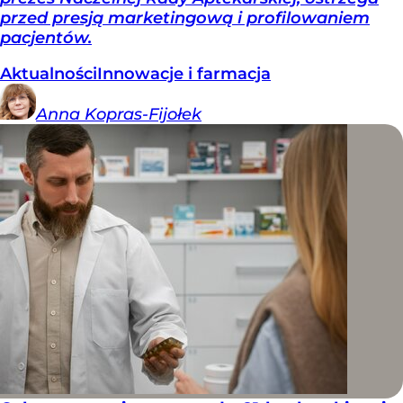
przed presją marketingową i profilowaniem
pacjentów.
Aktualności
Innowacje i farmacja
Anna
Kopras-Fijołek