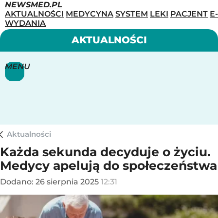
NEWSMED.PL
AKTUALNOŚCI
MEDYCYNA
SYSTEM
LEKI
PACJENT
E-
WYDANIA
AKTUALNOŚCI
MENU
Aktualności
Każda sekunda decyduje o życiu.
Medycy apelują do społeczeństwa
Dodano:
26
sierpnia
2025
12:31