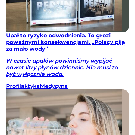
Upał to ryzyko odwodnienia. To grozi
poważnymi konsekwencjami. „Polacy piją
za mało wody”
W czasie upałów powinniśmy wypijać
nawet litry płynów dziennie. Nie musi to
być wyłącznie woda.
Profilaktyka
Medycyna