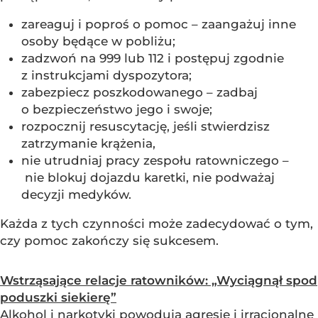
zareaguj i poproś o pomoc – zaangażuj inne
osoby będące w pobliżu;
zadzwoń na 999 lub 112 i postępuj zgodnie
z instrukcjami dyspozytora;
zabezpiecz poszkodowanego – zadbaj
o bezpieczeństwo jego i swoje;
rozpocznij resuscytację, jeśli stwierdzisz
zatrzymanie krążenia,
nie utrudniaj pracy zespołu ratowniczego –
nie blokuj dojazdu karetki, nie podważaj
decyzji medyków.
Każda z tych czynności może zadecydować o tym,
czy pomoc zakończy się sukcesem.
Wstrząsające relacje ratowników: „Wyciągnął spod
poduszki siekierę”
Alkohol i narkotyki powodują agresję i irracjonalne