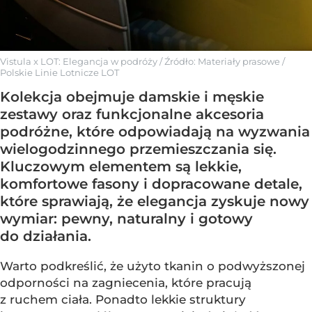
Vistula x LOT: Elegancja w podróży
/ Źródło:
Materiały prasowe
/
Polskie Linie Lotnicze LOT
Kolekcja obejmuje damskie i męskie
zestawy oraz funkcjonalne akcesoria
podróżne, które odpowiadają na wyzwania
wielogodzinnego przemieszczania się.
Kluczowym elementem są lekkie,
komfortowe fasony i dopracowane detale,
które sprawiają, że elegancja zyskuje nowy
wymiar: pewny, naturalny i gotowy
do działania.
Warto podkreślić, że użyto tkanin o podwyższonej
odporności na zagniecenia, które pracują
z ruchem ciała. Ponadto lekkie struktury