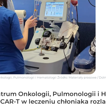
kologii, Pulmonologii i Hematologii
Źródło:
Materiały prasowe
/
Doln
trum Onkologii, Pulmonologii i 
CAR-T w leczeniu chłoniaka rozl