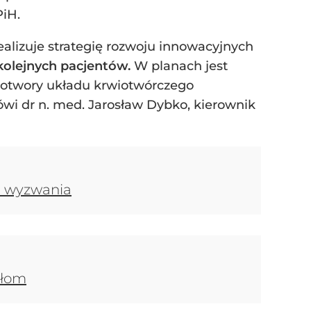
iH.
alizuje strategię rozwoju innowacyjnych
kolejnych pacjentów.
W planach jest
wotwory układu krwiotwórczego
wi dr n. med. Jarosław Dybko, kierownik
są wyzwania
ełom