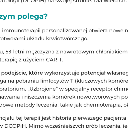
atologii (DCOPiH) na swojej stronie. Dla wielu ch
czym polega?
 immunoterapii personalizowanej otwiera nowe m
wotworami układu krwiotwórczego.
u, 53-letni mężczyzna z nawrotowym chłoniakiem
terapię z użyciem CAR-T.
 podejście, które wykorzystuje potencjał własn
ga na pobraniu limfocytów T (kluczowych komórek
oratorium. „Uzbrojone” w specjalny receptor chim
nawania i niszczenia komórek nowotworowych po 
dowe metody leczenia, takie jak chemioterapia, o
ału tej terapii jest historia pierwszego pacjenta
 DCOPiH. Mimo wcześniejszych prób leczenia, j