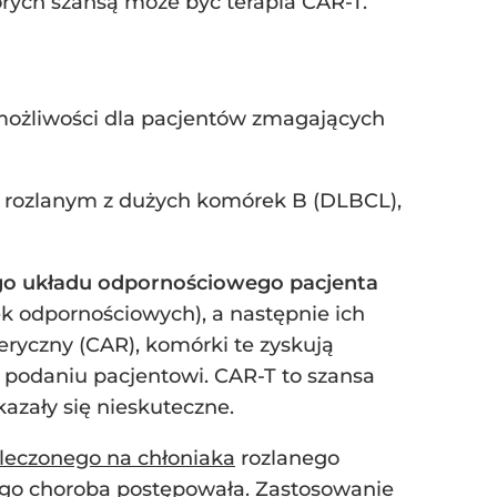
orych szansą może być terapia CAR-T.
ożliwości dla pacjentów zmagających
 rozlanym z dużych komórek B (DLBCL),
ego układu odpornościowego pacjenta
 odpornościowych), a następnie ich
eryczny (CAR), komórki te zyskują
podaniu pacjentowi. CAR-T to szansa
kazały się nieskuteczne.
leczonego na chłoniaka
rozlanego
ego choroba postępowała. Zastosowanie