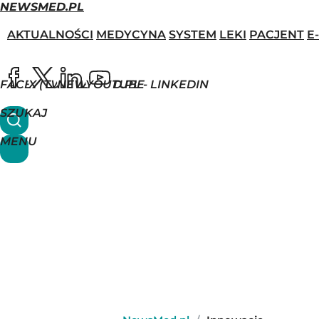
NEWSMED.PL
AKTUALNOŚCI
MEDYCYNA
SYSTEM
LEKI
PACJENT
E
FACEBOOK
X (TWITTER)
NEWSMED.PL - LINKEDIN
YOUTUBE
SZUKAJ
MENU