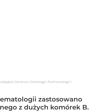
ośląskie Centrum Onkologii, Pulmonologii i
Hematologii zastosowano
anego z dużych komórek B.