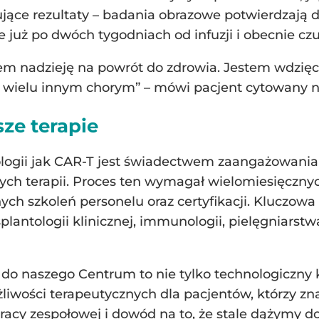
cujące rezultaty – badania obrazowe potwierdzają 
e już po dwóch tygodniach od infuzji i obecnie czu
łem nadzieję na powrót do zdrowia. Jestem wdzięc
 wielu innym chorym” – mówi pacjent cytowany na
ze terapie
nologii jak CAR-T jest świadectwem zaangażowan
ch terapii. Proces ten wymagał wielomiesięcznyc
znych szkoleń personelu oraz certyfikacji. Kluczow
plantologii klinicznej, immunologii, pielęgniarstwa
do naszego Centrum to nie tylko technologiczny 
wości terapeutycznych dla pacjentów, którzy znal
 pracy zespołowej i dowód na to, że stale dążymy 