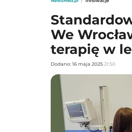
NewsMed.pl
/
Innowacje
Standardow
We Wrocław
terapię w l
Dodano:
16
maja
2025
21:50