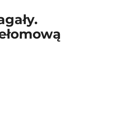
gały.
zełomową