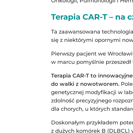
Onkologii, Pulmonologii i Hem
Terapia CAR-T – na 
Ta zaawansowana technologia
się z niektórymi opornymi no
Pierwszy pacjent we Wrocławi
w marcu pomyślnie przeszedł 
Terapia CAR-T to innowacyjne
do walki z nowotworem.
Pole
genetycznej modyfikacji w lab
zdolność precyzyjnego rozpoz
dla chorych, u których standar
Doskonałym przykładem potencj
z dużych komórek B (DLBCL) w