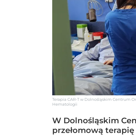
Terapia CAR-T w Dolnośląskim Centrum On
Hematologii
W Dolnośląskim Cen
przełomową terapię 