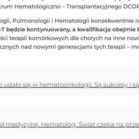
trum Hematologiczno – Transplantacyjnego DCOP
gii, Pulmonologii i Hematologii konsekwentnie re
T będzie kontynuowany, a kwalifikacja obejmie 
ości terapii komórkowych dla chorych na inne no
cznych nad nowymi generacjami tych terapii – mó
co udało się w hematoonkologii. Są sukcesy i 
enił medycynę. Hematolog: Świat czeka na prz