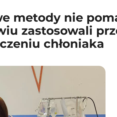
e metody nie poma
iu zastosowali pr
eczeniu chłoniaka