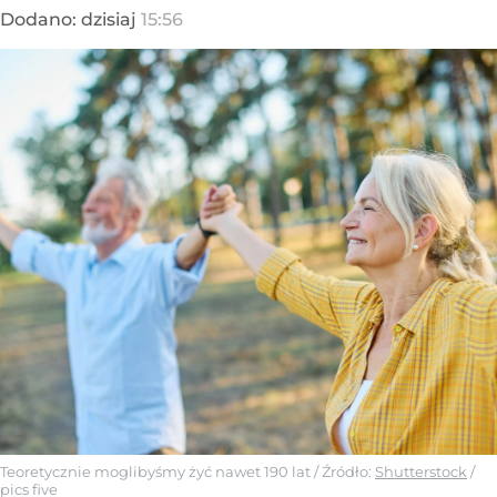
Dodano:
dzisiaj
15:56
Teoretycznie moglibyśmy żyć nawet 190 lat
/ Źródło:
Shutterstock
/
pics five