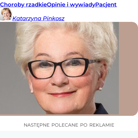
Choroby rzadkie
Opinie i wywiady
Pacjent
Katarzyna
Pinkosz