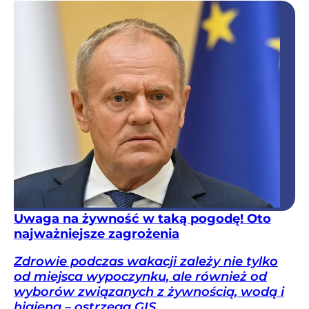
Uwaga na żywność w taką pogodę! Oto
najważniejsze zagrożenia
Zdrowie podczas wakacji zależy nie tylko
od miejsca wypoczynku, ale również od
wyborów związanych z żywnością, wodą i
higieną – ostrzega GIS.