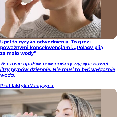
Upał to ryzyko odwodnienia. To grozi
poważnymi konsekwencjami. „Polacy piją
za mało wody”
W czasie upałów powinniśmy wypijać nawet
litry płynów dziennie. Nie musi to być wyłącznie
woda.
Profilaktyka
Medycyna