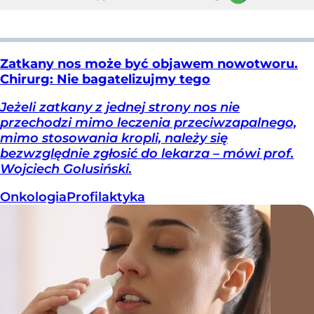
Zatkany nos może być objawem nowotworu.
Chirurg: Nie bagatelizujmy tego
Jeżeli zatkany z jednej strony nos nie
przechodzi mimo leczenia przeciwzapalnego,
mimo stosowania kropli, należy się
bezwzględnie zgłosić do lekarza – mówi prof.
Wojciech Golusiński.
Onkologia
Profilaktyka