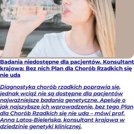
Badania niedostępne dla pacjentów. Konsultant
krajowa: Bez nich Plan dla Chorób Rzadkich się
nie uda
Diagnostyka chorób rzadkich poprawia się,
jednak wciąż nie są dostępne dla pacjentów
najważniejsze badania genetyczne. Apeluję o
jak najszybsze ich wprowadzenie, bez tego Plan
dla Chorób Rzadkich się nie uda – mówi prof.
Anna Latos-Bieleńska, konsultant krajowa w
dziedzinie genetyki klinicznej.