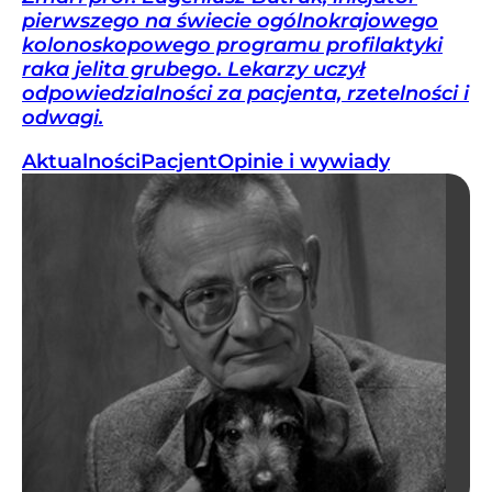
pierwszego na świecie ogólnokrajowego
kolonoskopowego programu profilaktyki
raka jelita grubego. Lekarzy uczył
odpowiedzialności za pacjenta, rzetelności i
odwagi.
Aktualności
Pacjent
Opinie i wywiady