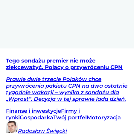
Tego sondażu premier nie może
zlekceważyć. Polacy o przywróceniu CPN
Prawie dwie trzecie Polaków chce
przywrócenia pakietu CPN na dwa ostatnie
tygodnie wakacji – wynika z sondażu dla
„Wprost”. Decyzja w tej sprawie lada dzień.
Finanse i inwestycje
Firmy i
rynki
Gospodarka
Twój portfel
Motoryzacja
Radosław
Święcki