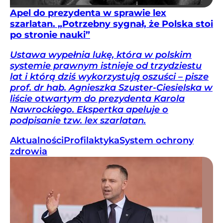
Apel do prezydenta w sprawie lex
szarlatan. „Potrzebny sygnał, że Polska stoi
po stronie nauki”
Ustawa wypełnia lukę, która w polskim
systemie prawnym istnieje od trzydziestu
lat i którą dziś wykorzystują oszuści – pisze
prof. dr hab. Agnieszka Szuster-Ciesielska w
liście otwartym do prezydenta Karola
Nawrockiego. Ekspertka apeluje o
podpisanie tzw. lex szarlatan.
Aktualności
Profilaktyka
System ochrony
zdrowia